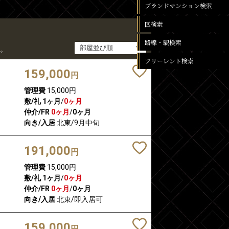
ブランドマンション検索
区検索
路線・駅検索
。
フリーレント検索
159,000
円
管理費
15,000円
敷/礼
1ヶ月
/
0ヶ月
仲介/FR
0ヶ月
/
0ヶ月
向き/入居
北東/9月中旬
191,000
円
管理費
15,000円
敷/礼
1ヶ月
/
0ヶ月
仲介/FR
0ヶ月
/
0ヶ月
向き/入居
北東/即入居可
159,000
円