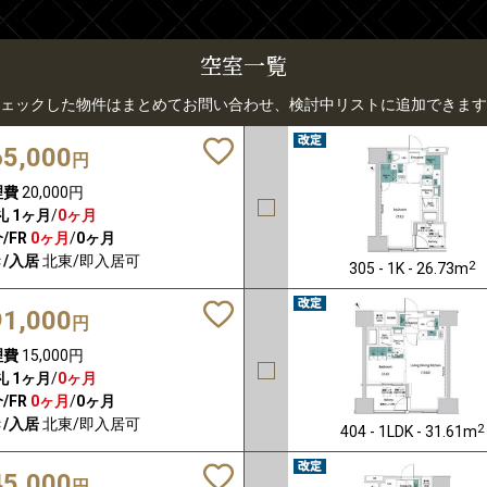
空室一覧
ェックした物件はまとめてお問い合わせ、検討中リストに追加できます
65,000
円
理費
20,000円
礼
1ヶ月
/
0ヶ月
/FR
0ヶ月
/
0ヶ月
/入居
北東/即入居可
2
305 - 1K - 26.73m
91,000
円
理費
15,000円
礼
1ヶ月
/
0ヶ月
/FR
0ヶ月
/
0ヶ月
/入居
北東/即入居可
2
404 - 1LDK - 31.61m
45,000
円