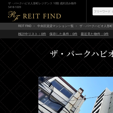
ザ・パークハビオ人形町レジデンス 10階 成約済み物件
5418-1009
REIT FIND
中央区賃貸マンション一覧
ザ・パークハビオ人形町
検討中リスト：
0
件
保存した条件：
0
件
最近見た物件：
0
件
ザ・パークハビオ人