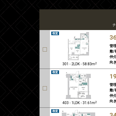
チ
3
管
敷/
仲介
向き
2
301 - 2LDK - 58.83m
1
管
敷/
仲介
向き
2
403 - 1LDK - 31.61m
3