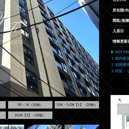
所在階/
間取/面積
入居日
情報更新
▶ REIT
１.都内最
２.初期費
３.内覧・
1R・1K（20枚）
1DK・1LDK【1】（20枚）
2LDK【2】（20枚）