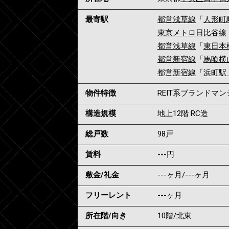
最寄駅
都営浅草線
「
人形町
東京メトロ日比谷線
都営浅草線
「
東日本
都営新宿線
「
馬喰横
都営新宿線
「
浜町駅
物件特徴
REIT系ブランドマ
構造規模
地上12階 RC造
総戸数
98戸
賃料
---
円
敷金/礼金
---ヶ月
/
---ヶ月
フリーレント
---ヶ月
所在階/向き
10階/北東