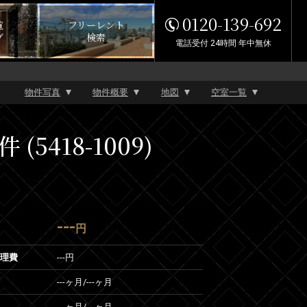
0120-139-692
覧
フリーレント
グ
検索
電話受付 24時間 年中無休
物件写真
物件概要
地図
空室一覧
418-1009)
---
円
管理費
---円
---ヶ月
/
---ヶ月
---ヶ月
/
---ヶ月