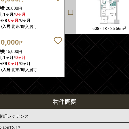
理費
20,000円
礼
1ヶ月
/
0ヶ月
/FR
0ヶ月
/
0ヶ月
/入居
北東/即入居可
2
608 - 1K - 25.56m
10,000
円
理費
15,000円
礼
1ヶ月
/
0ヶ月
/FR
0ヶ月
/
0ヶ月
/入居
北東/即入居可
物件概要
形町レジデンス
久松町
2-12