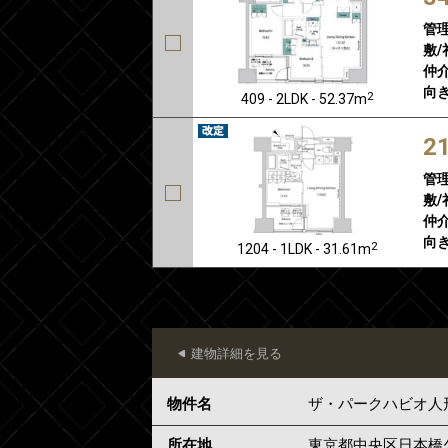
管
敷/
仲介
向き
2
409 - 2LDK - 52.37m
2
管
敷/
仲介
向き
2
1204 - 1LDK - 31.61m
建物詳細を見る
物件名
ザ・パークハビオ人
所在地
東京都
中央区
日本橋