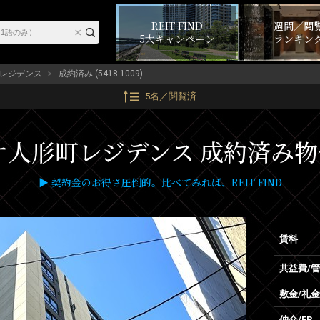
REIT FIND
週間／閲
5大キャンペーン
ランキン
レジデンス
成約済み (5418-1009)
5名／閲覧済
形町レジデンス 成約済み物件 (5
▶ 契約金のお得さ圧倒的。比べてみれば、REIT FIND
賃料
共益費/
敷金/礼金
仲介/FR