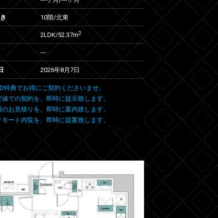
向き
10階/北東
2
2LDK/52.37m
---
日
2026年8月7日
 FIND特典でお得にご契約くださいませ。
安値での契約を、即時に提示致します。
用のお見積りを、即時に案内致します。
リモート内覧を、即時に提案致します。