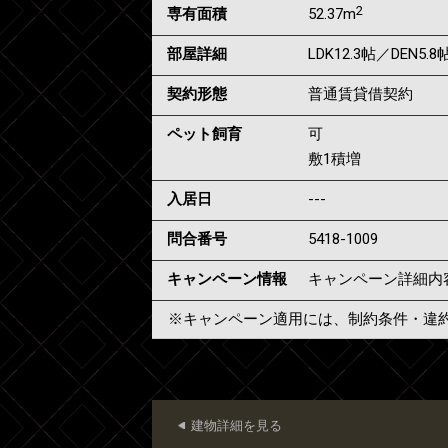
2
専有面積
52.37m
部屋詳細
LDK12.3帖／DEN5.
契約形態
普通賃貸借契約
ペット飼育
可
敷1積増
入居日
---
問合番号
5418-1009
キャンペーン情報
キャンペーン詳細内
※キャンペーン適用には、制約条件・違
建物詳細を見る