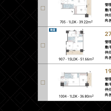
管
敷/
仲介
向き
2
705 - 1LDK - 39.22m
2
管
敷/
仲介
向き
2
907 - 1SLDK - 51.66m
1
管
敷/
仲介
向き
2
1004 - 1LDK - 36.80m