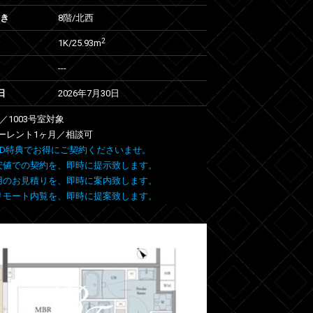
向き
8階/北西
2
1K/25.93m
---
日
2026年7月30日
03／1003号室対象
ーレント1ヶ月／相談可
 FIND特典でお得にご契約くださいませ。
安値での契約を、即時に提示致します。
用のお見積りを、即時に案内致します。
リモート内覧を、即時に提案致します。