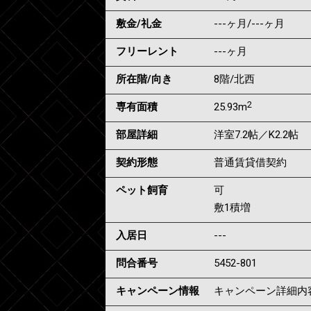
敷金/礼金
---ヶ月
/
---ヶ月
フリーレント
---ヶ月
所在階/向き
8階/北西
2
専有面積
25.93m
部屋詳細
洋室7.2帖／K2.2帖
契約形態
普通賃貸借契約
ペット飼育
可
敷1積増
入居日
---
問合番号
5452-801
キャンペーン情報
キャンペーン詳細内