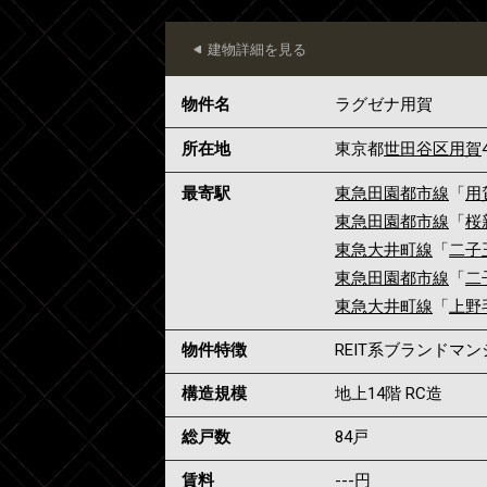
建物詳細を見る
物件名
ラグゼナ用賀
所在地
東京都
世田谷区
用賀
最寄駅
東急田園都市線
「
用
東急田園都市線
「
桜
東急大井町線
「
二子
東急田園都市線
「
二
東急大井町線
「
上野
物件特徴
REIT系ブランドマ
構造規模
地上14階 RC造
総戸数
84戸
賃料
---
円