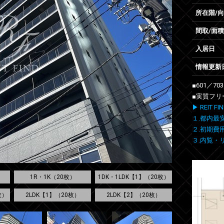
所在階/
間取/面積
入居日
情報更新
■601／7
■実質フリ
▶ REIT
１.都内最
２.初期費
３.内覧・
1R・1K（20枚）
1DK・1LDK【1】（20枚）
枚）
2LDK【1】（20枚）
2LDK【2】（20枚）