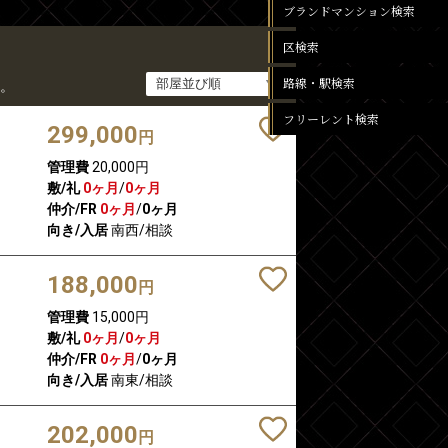
ブランドマンション検索
区検索
路線・駅検索
。
フリーレント検索
299,000
円
管理費
20,000円
敷/礼
0ヶ月
/
0ヶ月
仲介/FR
0ヶ月
/
0ヶ月
向き/入居
南西/相談
188,000
円
管理費
15,000円
敷/礼
0ヶ月
/
0ヶ月
仲介/FR
0ヶ月
/
0ヶ月
向き/入居
南東/相談
202,000
円