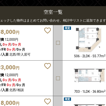
空室一覧
ェックした物件はまとめてお問い合わせ、検討中リストに追加できます
38,000
円
理費
12,000円
礼
0ヶ月
/
0ヶ月
/FR
0ヶ月
/
0ヶ月
/入居
北西/即入居可
2
506 - 2LDK - 55.77m
33,000
円
理費
12,000円
礼
0ヶ月
/
0ヶ月
/FR
0ヶ月
/
0ヶ月
/入居
北西/相談
2
703 - 1LDK - 36.80m
18,000
円