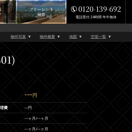
0120-139-692
覧
フリーレント
グ
検索
電話受付 24時間 年中無休
物件写真
物件概要
地図
空室一覧
01)
---
円
管理費
---円
---ヶ月
/
---ヶ月
---ヶ月
/
---ヶ月