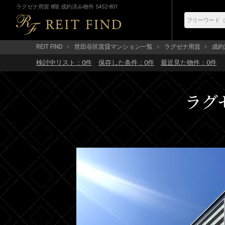
ラグゼナ用賀 8階 成約済み物件 5452-801
REIT FIND
世田谷区賃貸マンション一覧
ラグゼナ用賀
成約済
検討中リスト：
0
件
保存した条件：
0
件
最近見た物件：
0
件
ラグゼ