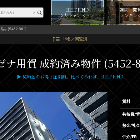
REIT FIND
週間／閲
5大キャンペーン
ランキン
み (5452-801)
16名／閲覧済
ナ用賀 成約済み物件 (5452-8
▶ 契約金のお得さ圧倒的。比べてみれば、REIT FIND
賃料
共益費/
敷金/礼金
仲介/FR