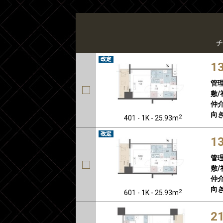
チ
1
管
敷/
仲介
向き
2
401 - 1K - 25.93m
1
管
敷/
仲介
向き
2
601 - 1K - 25.93m
2