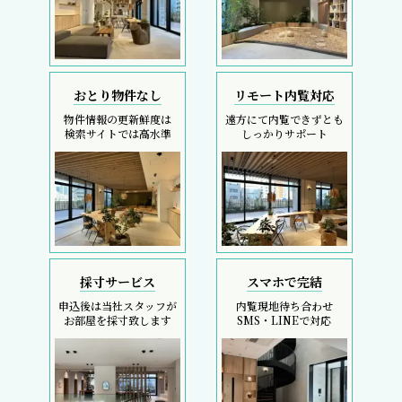
おとり物件なし
リモート内覧対応
物件情報の更新鮮度は
遠方にて内覧できずとも
検索サイトでは高水準
しっかりサポート
採寸サービス
スマホで完結
申込後は当社スタッフが
内覧現地待ち合わせ
お部屋を採寸致します
SMS・LINEで対応