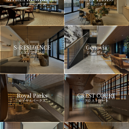
ミリアレジデンス
グランパセオ
S-RESIDENCE
Genovia
エスレジデンス
ジェノヴィア
Royal Parks
CREST COURT
ロイヤルパークス
クレストコート