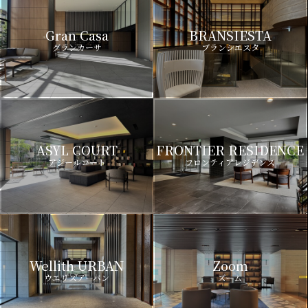
Gran Casa
BRANSIESTA
グランカーサ
ブランシエスタ
ASYL COURT
FRONTIER RESIDENCE
アジールコート
フロンティアレジデンス
Wellith URBAN
Zoom
ウエリスアーバン
ズーム