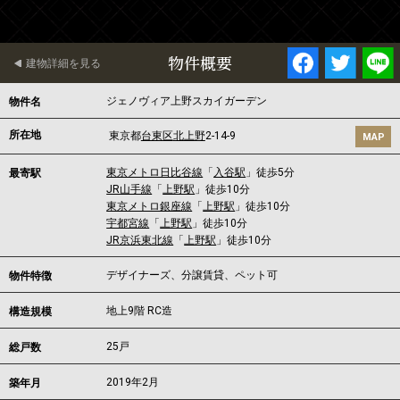
物件概要
建物詳細を見る
ジェノヴィア上野スカイガーデン
物件名
所在地
東京都
台東区
北上野
2-14-9
MAP
東京メトロ日比谷線
「
入谷駅
」徒歩5分
最寄駅
JR山手線
「
上野駅
」徒歩10分
東京メトロ銀座線
「
上野駅
」徒歩10分
宇都宮線
「
上野駅
」徒歩10分
JR京浜東北線
「
上野駅
」徒歩10分
デザイナーズ、分譲賃貸、ペット可
物件特徴
地上9階 RC造
構造規模
25戸
総戸数
2019年2月
築年月