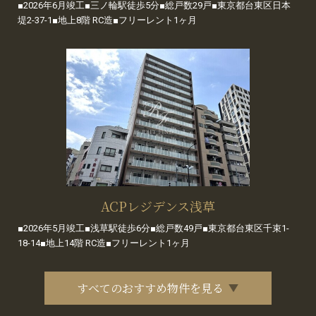
■2026年6月竣工■三ノ輪駅徒歩5分■総戸数29戸■東京都台東区日本
堤2-37-1■地上8階 RC造■フリーレント1ヶ月
ACPレジデンス浅草
■2026年5月竣工■浅草駅徒歩6分■総戸数49戸■東京都台東区千束1-
18-14■地上14階 RC造■フリーレント1ヶ月
すべてのおすすめ物件を見る