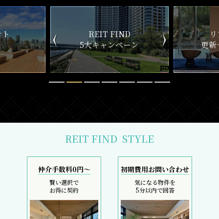
ND
リアルタイム
新
ペーン
更新一覧チェック
REIT FIND
STYLE
仲介手数料0円～
初期費用お問い合わせ
賢い選択で
気になる物件を
お得に契約
5分以内で回答