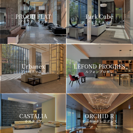
PROUD FLAT
Park Cube
プラウドフラット
パークキューブ
Urbanex
LEFOND PROGRES
アーバネックス
ルフォンプログレ
CASTALIA
ORCHID R
カスタリア
オーキッドレジデンス