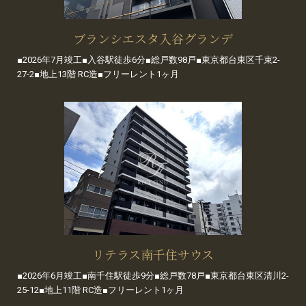
ブランシエスタ入谷グランデ
■2026年7月竣工■入谷駅徒歩6分■総戸数98戸■東京都台東区千束2-
27-2■地上13階 RC造■フリーレント1ヶ月
リテラス南千住サウス
■2026年6月竣工■南千住駅徒歩9分■総戸数78戸■東京都台東区清川2-
25-12■地上11階 RC造■フリーレント1ヶ月