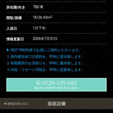
7階/東
所在階/向き
2
1K/26.43m
間取/面積
1月下旬
入居日
2026年7月31日
情報更新日
▶ REIT FIND特典でお得にご契約くださいませ。
１.都内最安値での契約を、即時に提示致します。
２.初期費用のお見積りを、即時に案内致します。
３.内覧・リモート内覧を、即時に提案致します。
0120-139-692
電話受付 24時間 年中無休 即日お見積り
部屋設備
建物詳細を見る