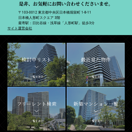
是非、お気軽にお問い合わせくださいませ。
〒103-0012 東京都中央区日本橋堀留町 1-8-11
日本橋人形町スクエア 3階
最寄駅：日比谷線・浅草線「人形町駅」徒歩3分
サイト運営会社
検討中リスト
最近見た物件
一覧を表示
一覧を表示
フリーレント検索
新築マンション一覧
一覧を表示
一覧を表示