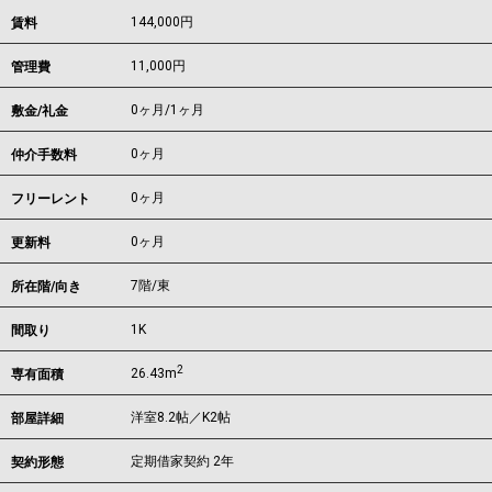
144,000
円
賃料
11,000円
管理費
0ヶ月
/
1ヶ月
敷金/礼金
0ヶ月
仲介手数料
0ヶ月
フリーレント
0ヶ月
更新料
7階/東
所在階/向き
1K
間取り
2
26.43m
専有面積
洋室8.2帖／K2帖
部屋詳細
定期借家契約 2年
契約形態