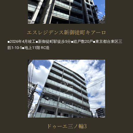
エスレジデンス新御徒町キアーロ
■2026年4月竣工■新御徒町駅徒歩5分■総戸数20戸■東京都台東区三
筋1-10-5■地上11階 RC造
ドゥーエ三ノ輪3