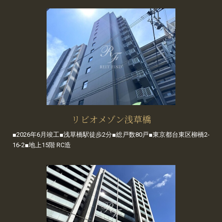
リビオメゾン浅草橋
■2026年6月竣工■浅草橋駅徒歩2分■総戸数80戸■東京都台東区柳橋2-
16-2■地上15階 RC造