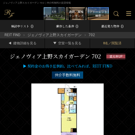
ジェノヴィア上野スカイガーデン 702｜仲介料無料の賃貸情報
5大
週間／閲覧
フリーレント
キャンペーン
ランキング
検索
0
0
0
検討中リスト
保存した条件
最近見た物件
REIT FIND
ジェノヴィア上野スカイガーデン
702
建物詳細を見る
空室一覧を見る
8名／閲覧済
ジェノヴィア上野スカイガーデン 702
還元率UP
▶ 契約金のお得さ圧倒的。比べてみれば、REIT FIND
仲介手数料無料