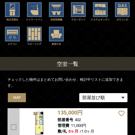
空室一覧
チェックした物件はまとめてお問い合わせ、検討中リストに追加できま
す。
MAP
MAP
MAP
MAP
135,000円
部屋番号
402
管理費
11,000円
敷/礼
0ヶ月
/
1.0ヶ月