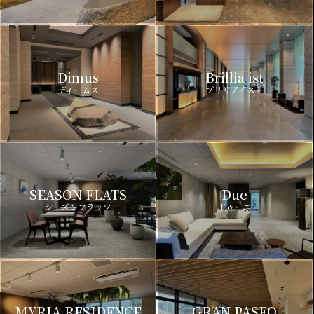
Dimus
Brillia ist
ディームス
ブリリアイスト
SEASON FLATS
Due
シーズンフラッツ
ドゥーエ
MYRIA RESIDENCE
GRAN PASEO