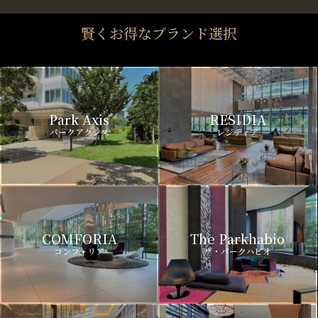
賢くお得なブランド選択
Park Axis
RESIDIA
パークアクシス
レジディア
COMFORIA
The Parkhabio
コンフォリア
ザ・パークハビオ