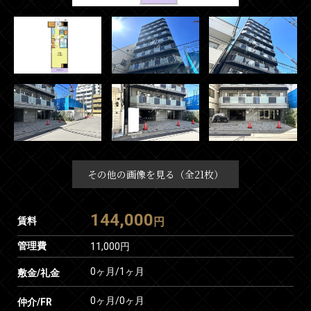
その他の画像を見る（全21枚）
144,000
賃料
円
管理費
11,000円
0ヶ月
/
1ヶ月
敷金/礼金
0ヶ月
/
0ヶ月
仲介/FR