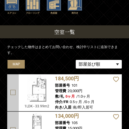
空室一覧
チェックした物件はまとめてお問い合わせ、検討中リストに追加できま
す。
MAP
MAP
MAP
MAP
184,500円
部屋番号
101
管理費
20,000円
敷/礼
0ヶ月
/
1.0ヶ月
仲介/FR
0.5ヶ月
/
0ヶ月
1LDK - 33.99m2
向き/入居
南/即入居可
134,000円
部屋番号
105
管理費
15,000円