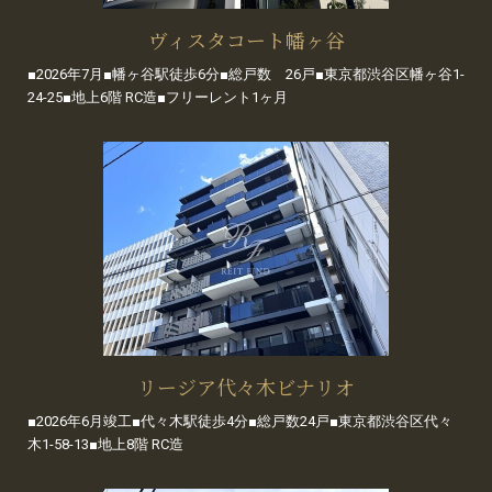
ヴィスタコート幡ヶ谷
■2026年7月■幡ヶ谷駅徒歩6分■総戸数 26戸■東京都渋谷区幡ヶ谷1-
24-25■地上6階 RC造■フリーレント1ヶ月
リージア代々木ビナリオ
■2026年6月竣工■代々木駅徒歩4分■総戸数24戸■東京都渋谷区代々
木1-58-13■地上8階 RC造