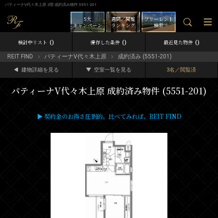
パティーナV代々木上原 2階 成約済み物件 5551-201
5大
週間／閲覧
フリーレント
キャンペーン
ランキング
検索
0
0
0
検討中リスト
保存した条件
最近見た物件
REIT FIND
パティーナV代々木上原
成約済み (5551-201)
建物詳細を見る
空室一覧を見る
3名／閲覧済
パティーナV代々木上原 成約済み物件 (5551-201)
▶ 契約金のお得さ圧倒的。比べてみれば、REIT FIND