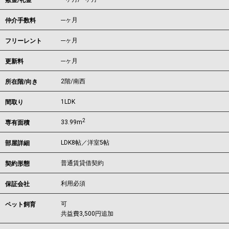
敷金/礼金
---ヶ月
仲介手数料
---ヶ月
フリーレント
---ヶ月
更新料
2階/南西
所在階/向き
1LDK
間取り
2
33.99m
専有面積
LDK8帖／洋室5帖
部屋詳細
普通賃貸借契約
契約形態
利用必須
保証会社
可
ペット飼育
共益費3,500円追加