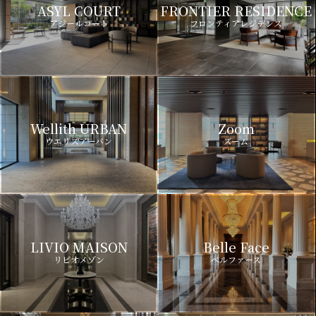
ASYL COURT
FRONTIER RESIDENCE
アジールコート
フロンティアレジデンス
Wellith URBAN
Zoom
ウエリスアーバン
ズーム
LIVIO MAISON
Belle Face
リビオメゾン
ベルファース