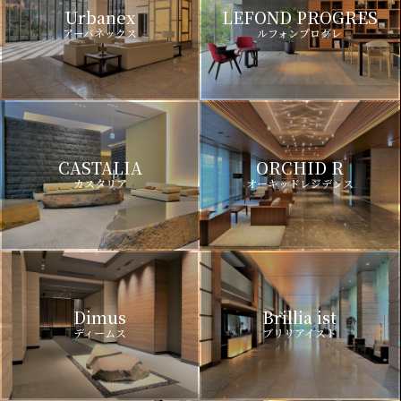
Urbanex
LEFOND PROGRES
アーバネックス
ルフォンプログレ
CASTALIA
ORCHID R
カスタリア
オーキッドレジデンス
Dimus
Brillia ist
ディームス
ブリリアイスト