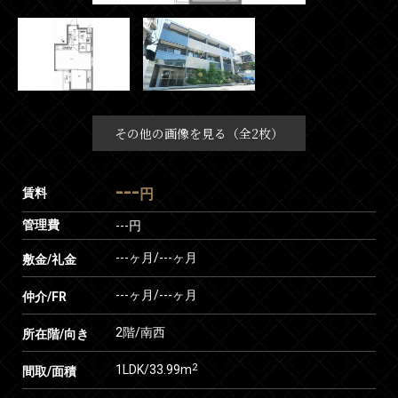
その他の画像を見る（全2枚）
---
賃料
円
管理費
---円
---ヶ月
/
---ヶ月
敷金/礼金
---ヶ月
/
---ヶ月
仲介/FR
2階/南西
所在階/向き
2
1LDK/33.99m
間取/面積