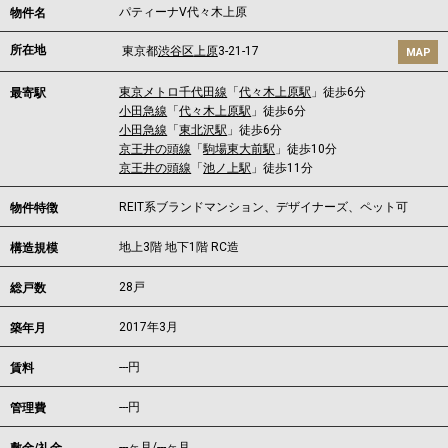
パティーナV代々木上原
物件名
所在地
東京都
渋谷区
上原
3-21-17
MAP
東京メトロ千代田線
「
代々木上原駅
」徒歩6分
最寄駅
小田急線
「
代々木上原駅
」徒歩6分
小田急線
「
東北沢駅
」徒歩6分
京王井の頭線
「
駒場東大前駅
」徒歩10分
京王井の頭線
「
池ノ上駅
」徒歩11分
REIT系ブランドマンション、デザイナーズ、ペット可
物件特徴
地上3階 地下1階 RC造
構造規模
28戸
総戸数
2017年3月
築年月
---
円
賃料
---円
管理費
---ヶ月
/
---ヶ月