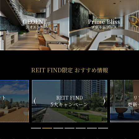
GEOENT
Prime Bliss
ジオエント
プライムブリス
REIT FIND限定 おすすめ情報
ND
リアルタイム
新
ペーン
更新一覧チェック