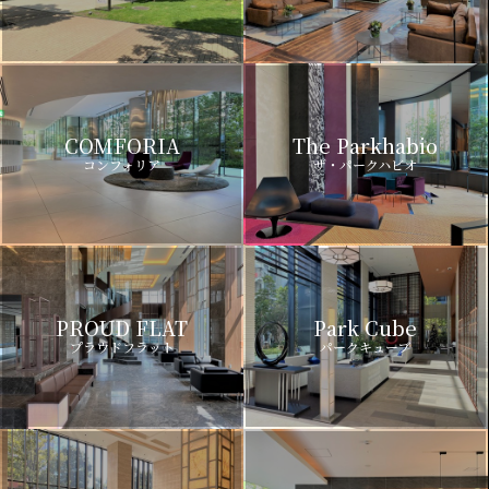
COMFORIA
The Parkhabio
コンフォリア
ザ・パークハビオ
PROUD FLAT
Park Cube
プラウドフラット
パークキューブ