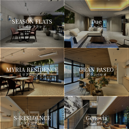
SEASON FLATS
Due
シーズンフラッツ
ドゥーエ
MYRIA RESIDENCE
GRAN PASEO
ミリアレジデンス
グランパセオ
S-RESIDENCE
Genovia
エスレジデンス
ジェノヴィア