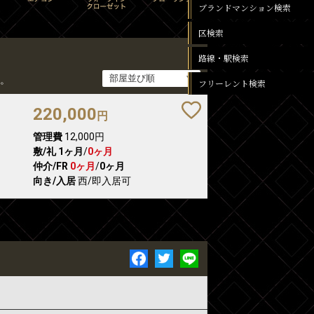
ブランドマンション検索
区検索
路線・駅検索
。
フリーレント検索
220,000
円
管理費
12,000円
敷/礼
1ヶ月
/
0ヶ月
仲介/FR
0ヶ月
/
0ヶ月
向き/入居
西/即入居可