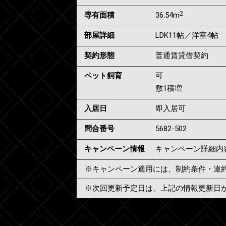
2
専有面積
36.54m
部屋詳細
LDK11帖／洋室4帖
契約形態
普通賃貸借契約
ペット飼育
可
敷1積増
入居日
即入居可
問合番号
5682-502
キャンペーン情報
キャンペーン詳細内
※キャンペーン適用には、制約条件・違
※次回更新予定日は、上記の情報更新日