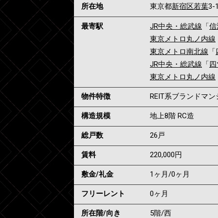
所在地
東京都
新宿区
若葉
3-
最寄駅
JR中央・総武線
「
信
東京メトロ丸ノ内線
東京メトロ南北線
「
JR中央・総武線
「
四
東京メトロ丸ノ内線
物件特徴
REIT系ブランドマ
構造規模
地上8階 RC造
総戸数
26戸
賃料
220,000
円
敷金/礼金
1ヶ月
/
0ヶ月
フリーレント
0ヶ月
所在階/向き
5階/西