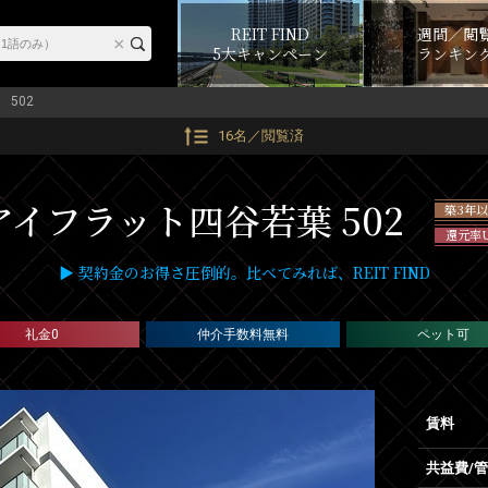
REIT FIND
週間／閲
5大キャンペーン
ランキン
502
16名／閲覧済
アイフラット四谷若葉 502
築3年
還元率
▶ 契約金のお得さ圧倒的。比べてみれば、REIT FIND
礼金0
仲介手数料無料
ペット可
賃料
共益費/