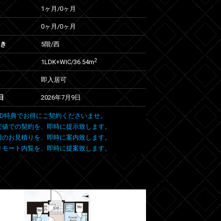
1ヶ月
/
0ヶ月
0ヶ月
/
0ヶ月
向き
5階/西
2
1LDK+WIC/36.54m
即入居可
日
2026年7月9日
 FIND特典でお得にご契約くださいませ。
安値での契約を、即時に提示致します。
用のお見積りを、即時に案内致します。
リモート内覧を、即時に提案致します。