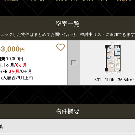
空室一覧
ェックした物件はまとめてお問い合わせ、検討中リストに追加できます
43,000
円
理費
10,000円
礼
1ヶ月
/
0ヶ月
/FR
0ヶ月
/
0ヶ月
/入居
西/9月上旬
2
502 - 1LDK - 36.54m
物件概要
葉