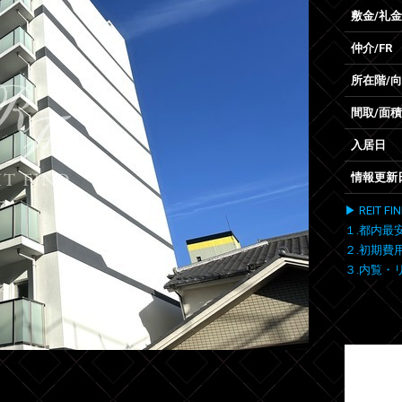
敷金/礼金
仲介/FR
所在階/
間取/面積
入居日
情報更新
▶ REIT
１.都内最
２.初期費
３.内覧・