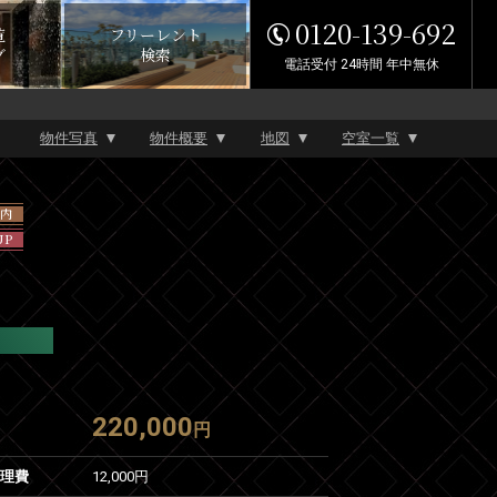
0120-139-692
覧
フリーレント
グ
検索
電話受付 24時間 年中無休
物件写真
物件概要
地図
空室一覧
以内
UP
220,000
円
管理費
12,000円