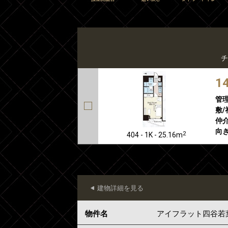
チ
1
管
敷/
仲介
向き
2
404 - 1K - 25.16m
建物詳細を見る
物件名
アイフラット四谷若