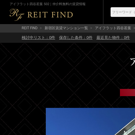
アイフラット四谷若葉 502｜仲介料無料の賃貸情報
REIT FIND
新宿区賃貸マンション一覧
アイフラット四谷若葉
検討中リスト：
0
件
保存した条件：
0
件
最近見た物件：
0
件