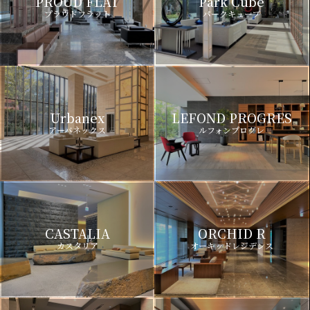
PROUD FLAT
Park Cube
プラウドフラット
パークキューブ
Urbanex
LEFOND PROGRES
アーバネックス
ルフォンプログレ
CASTALIA
ORCHID R
カスタリア
オーキッドレジデンス