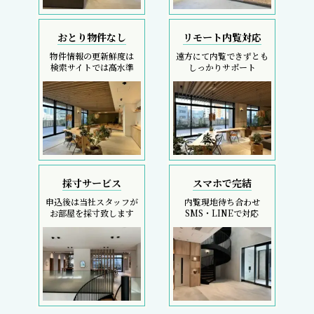
おとり物件なし
リモート内覧対応
物件情報の更新鮮度は
遠方にて内覧できずとも
検索サイトでは高水準
しっかりサポート
採寸サービス
スマホで完結
申込後は当社スタッフが
内覧現地待ち合わせ
お部屋を採寸致します
SMS・LINEで対応