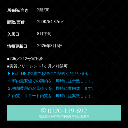
2階/東
所在階/向き
2
2LDK/54.87m
間取/面積
8月下旬
入居日
2026年8月5日
情報更新日
■206／212号室対象
■実質フリーレント1ヶ月／相談可
▶ REIT FIND特典でお得にご契約くださいませ。
１.都内最安値での契約を、即時に提示致します。
２.初期費用のお見積りを、即時に案内致します。
３.内覧・リモート内覧を、即時に提案致します。
0120-139-692
電話受付 24時間 年中無休 即日お見積り