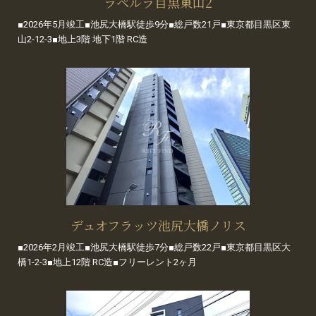
ラペルラ目黒東山2
■2026年5月竣工■池尻大橋駅徒歩9分■総戸数21戸■東京都目黒区東
山2-12-3■地上3階 地下1階 RC造
デュオフラッツ池尻大橋ノリス
■2026年2月竣工■池尻大橋駅徒歩7分■総戸数22戸■東京都目黒区大
橋1-2-3■地上12階 RC造■フリーレント2ヶ月