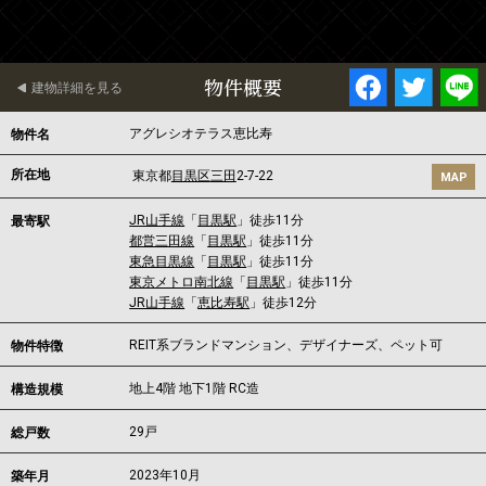
物件概要
建物詳細を見る
アグレシオテラス恵比寿
物件名
所在地
東京都
目黒区
三田
2-7-22
MAP
JR山手線
「
目黒駅
」徒歩11分
最寄駅
都営三田線
「
目黒駅
」徒歩11分
東急目黒線
「
目黒駅
」徒歩11分
東京メトロ南北線
「
目黒駅
」徒歩11分
JR山手線
「
恵比寿駅
」徒歩12分
REIT系ブランドマンション、デザイナーズ、ペット可
物件特徴
地上4階 地下1階 RC造
構造規模
29戸
総戸数
2023年10月
築年月