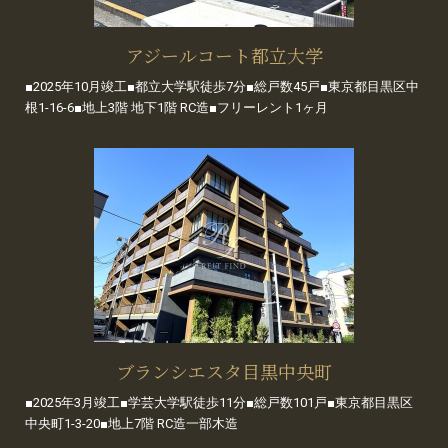
アジールコート都立大学
■2025年10月竣工■都立大学駅徒歩7分■総戸数45戸■東京都目黒区中
根1-16-6■地上3階 地下1階 RC造■フリーレント1ヶ月
ブランシエスタ目黒中央町
■2025年3月竣工■学芸大学駅徒歩11分■総戸数101戸■東京都目黒区
中央町1-3-20■地上7階 RC造一部木造