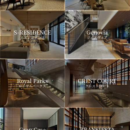
S-RESIDENCE
Genovia
エスレジデンス
ジェノヴィア
Royal Parks
CREST COURT
ロイヤルパークス
クレストコート
Gran Casa
BRANSIESTA