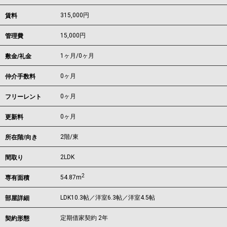
315,000
円
賃料
15,000円
管理費
1ヶ月
/
0ヶ月
敷金/礼金
0ヶ月
仲介手数料
0ヶ月
フリーレント
0ヶ月
更新料
2階/東
所在階/向き
2LDK
間取り
2
54.87m
専有面積
LDK10.3帖／洋室6.3帖／洋室4.5帖
部屋詳細
定期借家契約 2年
契約形態