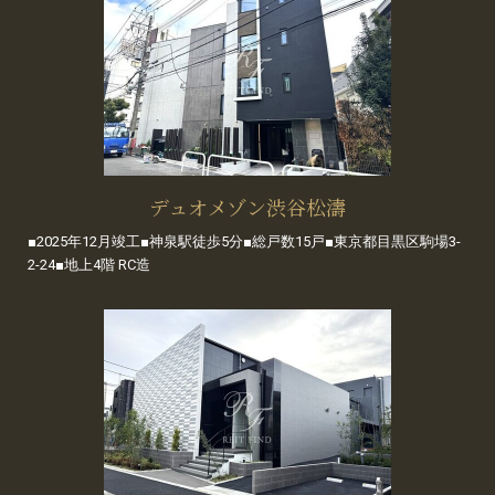
デュオメゾン渋谷松濤
■2025年12月竣工■神泉駅徒歩5分■総戸数15戸■東京都目黒区駒場3-
2-24■地上4階 RC造