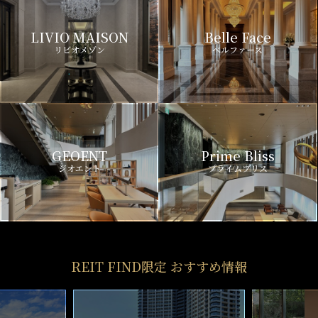
LIVIO MAISON
Belle Face
リビオメゾン
ベルファース
GEOENT
Prime Bliss
ジオエント
プライムブリス
REIT FIND限定 おすすめ情報