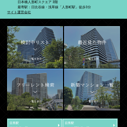
日本橋人形町スクエア 3階
最寄駅：日比谷線・浅草線「人形町駅」徒歩3分
サイト運営会社
検討中リスト
最近見た物件
一覧を表示
一覧を表示
フリーレント検索
新築マンション一覧
一覧を表示
一覧を表示
目黒駅
目黒駅