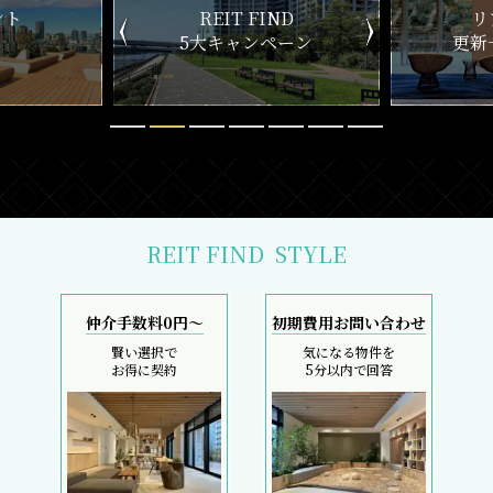
ND
リアルタイム
新
ペーン
更新一覧チェック
REIT FIND
STYLE
仲介手数料0円～
初期費用お問い合わせ
賢い選択で
気になる物件を
お得に契約
5分以内で回答