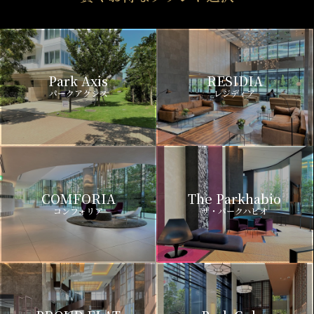
Park Axis
RESIDIA
パークアクシス
レジディア
COMFORIA
The Parkhabio
コンフォリア
ザ・パークハビオ