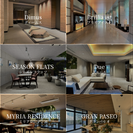
Dimus
Brillia ist
ディームス
ブリリアイスト
SEASON FLATS
Due
シーズンフラッツ
ドゥーエ
MYRIA RESIDENCE
GRAN PASEO
ミリアレジデンス
グランパセオ