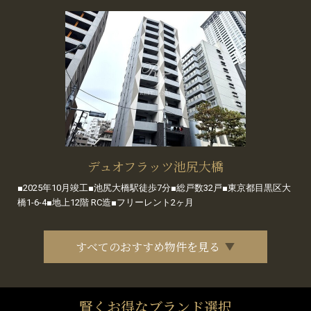
デュオフラッツ池尻大橋
■2025年10月竣工■池尻大橋駅徒歩7分■総戸数32戸■東京都目黒区大
橋1-6-4■地上12階 RC造■フリーレント2ヶ月
すべてのおすすめ物件を見る
賢くお得なブランド選択