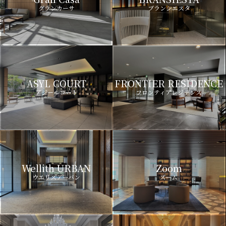
グランカーサ
ブランシエスタ
ASYL COURT
FRONTIER RESIDENCE
アジールコート
フロンティアレジデンス
Wellith URBAN
Zoom
ウエリスアーバン
ズーム