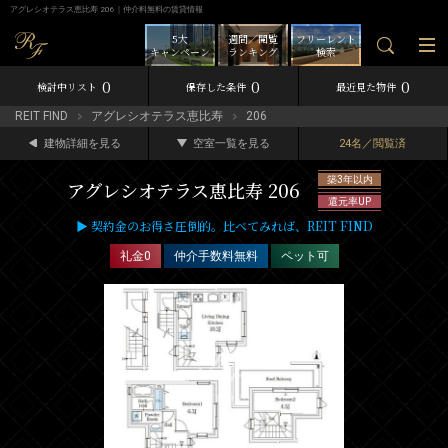
アグレシオテラス恵比寿 206｜仲介料無料の賃貸情報
5大
週間／閲覧
フリーレント
キャンペーン
ランキング
検索
0
0
0
検討中リスト
保存した条件
最近見た物件
REIT FIND
アグレシオテラス恵比寿
206
建物詳細を見る
空室一覧を見る
24名／閲覧済
築3年以内
アグレシオテラス恵比寿 206
還元率UP
▶ 契約金のお得さ圧倒的。比べてみれば、REIT FIND
礼金0
仲介手数料無料
ペット可