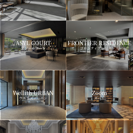
ASYL COURT
FRONTIER RESIDENCE
アジールコート
フロンティアレジデンス
Wellith URBAN
Zoom
ウエリスアーバン
ズーム