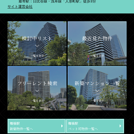
最寄駅：日比谷線・浅草線「人形町駅」徒歩3分
サイト運営会社
検討中リスト
最近見た物件
一覧を表示
一覧を表示
フリーレント検索
新築マンション一覧
一覧を表示
一覧を表示
曙橋駅
曙橋駅
新築物件一覧へ
ペット可物件一覧へ