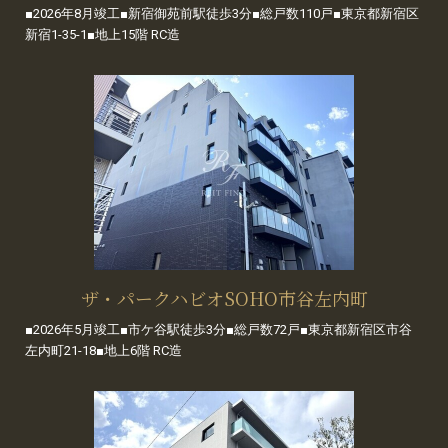
■2026年8月竣工■新宿御苑前駅徒歩3分■総戸数110戸■東京都新宿区
新宿1-35-1■地上15階 RC造
ザ・パークハビオSOHO市谷左内町
■2026年5月竣工■市ケ谷駅徒歩3分■総戸数72戸■東京都新宿区市谷
左内町21-18■地上6階 RC造