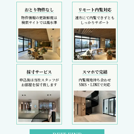
おとり物件なし
リモート内覧対応
物件情報の更新鮮度は
遠方にて内覧できずとも
検索サイトでは高水準
しっかりサポート
採寸サービス
スマホで完結
申込後は当社スタッフが
内覧現地待ち合わせ
お部屋を採寸致します
SMS・LINEで対応