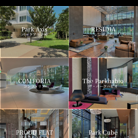
Park Axis
RESIDIA
パークアクシス
レジディア
COMFORIA
The Parkhabio
コンフォリア
ザ・パークハビオ
PROUD FLAT
Park Cube
プラウドフラット
パークキューブ