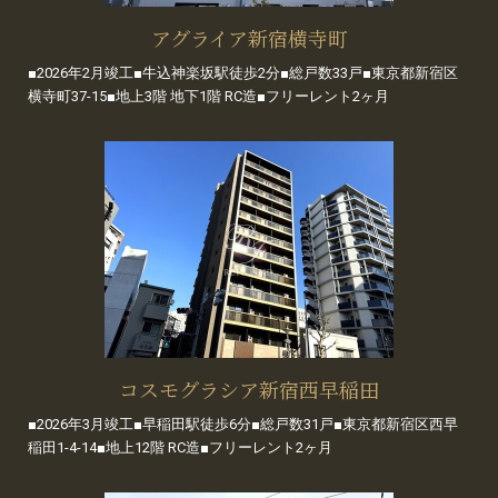
アグライア新宿横寺町
■2026年2月竣工■牛込神楽坂駅徒歩2分■総戸数33戸■東京都新宿区
横寺町37-15■地上3階 地下1階 RC造■フリーレント2ヶ月
コスモグラシア新宿西早稲田
■2026年3月竣工■早稲田駅徒歩6分■総戸数31戸■東京都新宿区西早
稲田1-4-14■地上12階 RC造■フリーレント2ヶ月