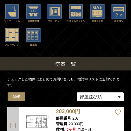
空室一覧
チェックした物件はまとめてお問い合わせ、検討中リストに追加できま
す。
MAP
MAP
MAP
MAP
203,000円
部屋番号
203
管理費
20,000円
敷/礼
0ヶ月
/
1.0ヶ月