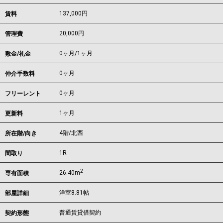
137,000
円
賃料
20,000円
管理費
0ヶ月
/
1ヶ月
敷金/礼金
0ヶ月
仲介手数料
0ヶ月
フリーレント
1ヶ月
更新料
4階/北西
所在階/向き
1R
間取り
2
26.40m
専有面積
洋室8.81帖
部屋詳細
普通賃貸借契約
契約形態