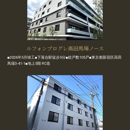
ルフォンプログレ高田馬場ノース
■2026年5月竣工■下落合駅徒歩5分■総戸数105戸■東京都新宿区高田
馬場3-41-1■地上5階 RC造