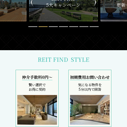
ペーン
更新一覧チェック
REIT FIND
STYLE
仲介手数料0円～
初期費用お問い合わせ
賢い選択で
気になる物件を
お得に契約
5分以内で回答