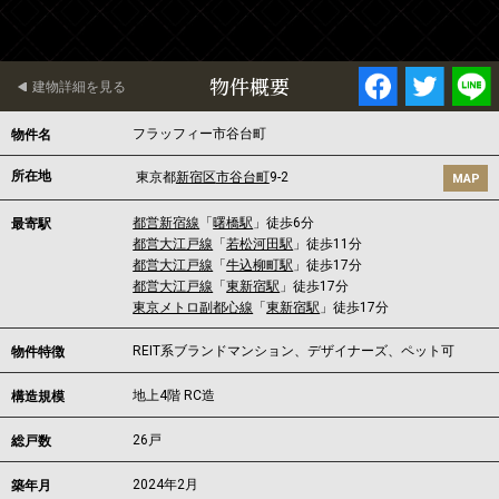
物件概要
建物詳細を見る
フラッフィー市谷台町
物件名
所在地
東京都
新宿区
市谷台町
9-2
MAP
都営新宿線
「
曙橋駅
」徒歩6分
最寄駅
都営大江戸線
「
若松河田駅
」徒歩11分
都営大江戸線
「
牛込柳町駅
」徒歩17分
都営大江戸線
「
東新宿駅
」徒歩17分
東京メトロ副都心線
「
東新宿駅
」徒歩17分
REIT系ブランドマンション、デザイナーズ、ペット可
物件特徴
地上4階 RC造
構造規模
26戸
総戸数
2024年2月
築年月