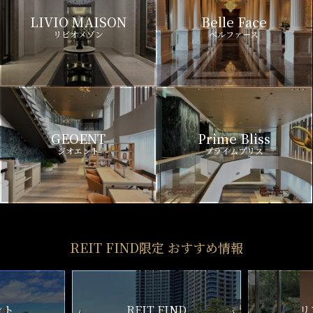
LIVIO MAISON
Belle Face
リビオメゾン
ベルファース
GEOENT
Prime Bliss
ジオエント
プライムブリス
REIT FIND限定 おすすめ情報
ND
リアルタイム
新