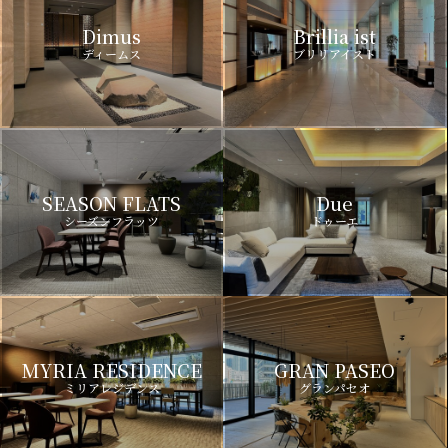
Dimus
Brillia ist
ディームス
ブリリアイスト
SEASON FLATS
Due
シーズンフラッツ
ドゥーエ
MYRIA RESIDENCE
GRAN PASEO
ミリアレジデンス
グランパセオ