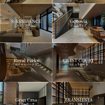
S-RESIDENCE
Genovia
エスレジデンス
ジェノヴィア
Royal Parks
CREST COURT
ロイヤルパークス
クレストコート
Gran Casa
BRANSIESTA
グランカーサ
ブランシエスタ