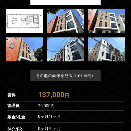
その他の画像を見る（全106枚）
137,000
賃料
円
管理費
20,000円
0ヶ月
/
1ヶ月
敷金/礼金
0ヶ月
/
0ヶ月
仲介/FR