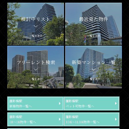
検討中リスト
最近見た物件
一覧を表示
一覧を表示
フリーレント検索
新築マンション一覧
一覧を表示
一覧を表示
面影橋駅
面影橋駅
新築物件一覧へ
ペット可物件一覧へ
面影橋駅
面影橋駅
1R～1K物件一覧へ
1DK～1LDK物件一覧へ