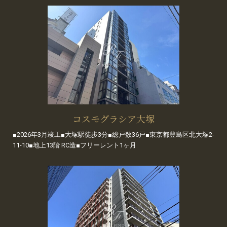
コスモグラシア大塚
■2026年3月竣工■大塚駅徒歩3分■総戸数36戸■東京都豊島区北大塚2-
11-10■地上13階 RC造■フリーレント1ヶ月