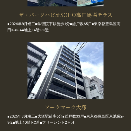
ザ・パークハビオSOHO高田馬場テラス
■2026年8月竣工■学習院下駅徒歩1分■総戸数65戸■東京都豊島区高
田3-42-4■地上14階 RC造
アークマーク大塚
■2026年3月竣工■大塚駅徒歩6分■総戸数33戸■東京都豊島区東池袋2-
9-2■地上10階 RC造■フリーレント2ヶ月