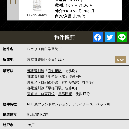
敷/礼
1.0ヶ月
/
1.0ヶ月
仲介/FR
0.5ヶ月
/
0ヶ月
1K - 25.46m2
向き/入居
北/相談
物件概要
物件名
レガリス目白学習院下
所在地
東京都
豊島区
高田
1-22-7
MAP
最寄駅
都電荒川線
「
面影橋駅
」徒歩5分
都電荒川線
「
学習院下駅
」徒歩7分
東京メトロ副都心線
「
雑司が谷駅
」徒歩8分
都電荒川線
「
早稲田駅
」徒歩8分
東京メトロ東西線
「
早稲田駅
」徒歩17分
物件特徴
REIT系ブランドマンション、デザイナーズ、ペット可
構造規模
地上7階 RC造
総戸数
25戸