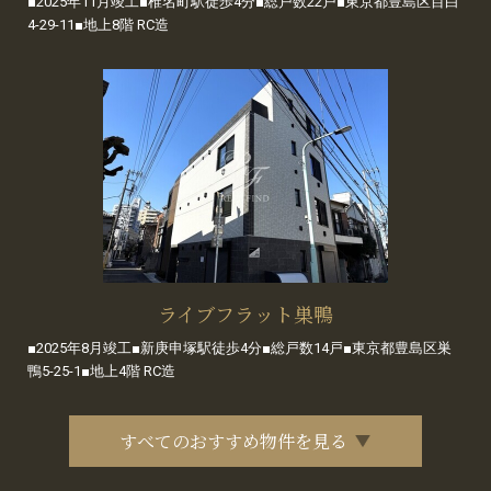
■2025年11月竣工■椎名町駅徒歩4分■総戸数22戸■東京都豊島区目白
4-29-11■地上8階 RC造
ライブフラット巣鴨
■2025年8月竣工■新庚申塚駅徒歩4分■総戸数14戸■東京都豊島区巣
鴨5-25-1■地上4階 RC造
すべてのおすすめ物件を見る