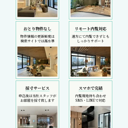
おとり物件なし
リモート内覧対応
物件情報の更新鮮度は
遠方にて内覧できずとも
検索サイトでは高水準
しっかりサポート
採寸サービス
スマホで完結
申込後は当社スタッフが
内覧現地待ち合わせ
お部屋を採寸致します
SMS・LINEで対応