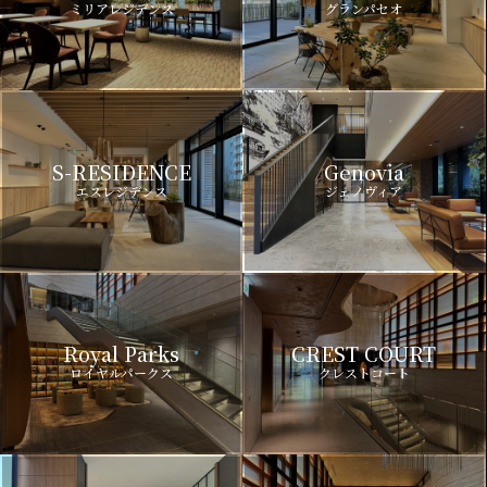
ミリアレジデンス
グランパセオ
S-RESIDENCE
Genovia
エスレジデンス
ジェノヴィア
Royal Parks
CREST COURT
ロイヤルパークス
クレストコート