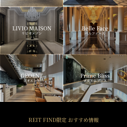
LIVIO MAISON
Belle Face
リビオメゾン
ベルファース
GEOENT
Prime Bliss
ジオエント
プライムブリス
REIT FIND限定 おすすめ情報