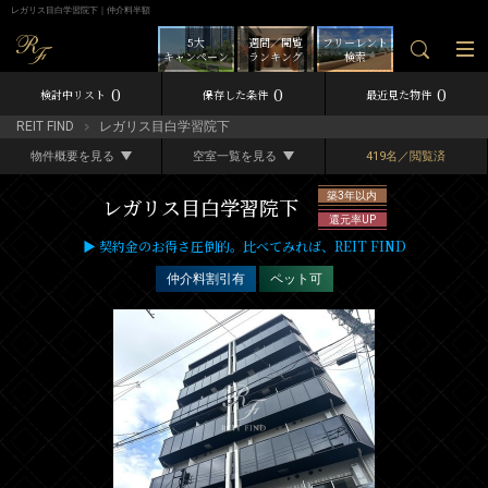
レガリス目白学習院下｜仲介料半額
5大
週間／閲覧
フリーレント
キャンペーン
ランキング
検索
0
0
0
検討中リスト
保存した条件
最近見た物件
REIT FIND
レガリス目白学習院下
物件概要を見る
空室一覧を見る
419名／閲覧済
築3年以内
レガリス目白学習院下
還元率UP
▶ 契約金のお得さ圧倒的。比べてみれば、REIT FIND
仲介料割引有
ペット可