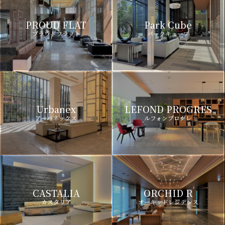
PROUD FLAT
Park Cube
プラウドフラット
パークキューブ
Urbanex
LEFOND PROGRES
アーバネックス
ルフォンプログレ
CASTALIA
ORCHID R
カスタリア
オーキッドレジデンス