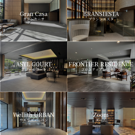
Gran Casa
BRANSIESTA
グランカーサ
ブランシエスタ
ASYL COURT
FRONTIER RESIDENCE
アジールコート
フロンティアレジデンス
Wellith URBAN
Zoom
ウエリスアーバン
ズーム