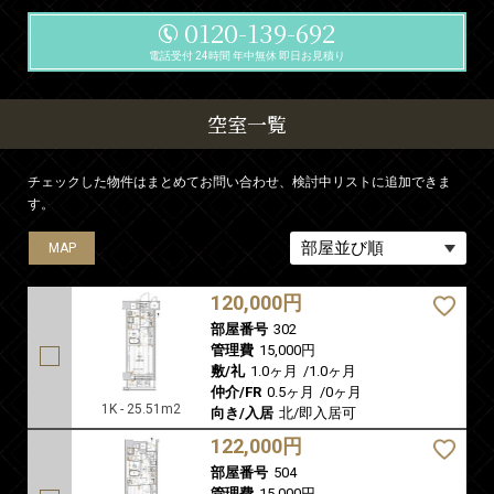
0120-139-692
電話受付 24時間 年中無休 即日お見積り
空室一覧
チェックした物件はまとめてお問い合わせ、検討中リストに追加できま
す。
MAP
MAP
120,000円
部屋番号
302
管理費
15,000円
敷/礼
1.0ヶ月
/
1.0ヶ月
仲介/FR
0.5ヶ月
/
0ヶ月
1K - 25.51m2
向き/入居
北/即入居可
122,000円
部屋番号
504
管理費
15,000円