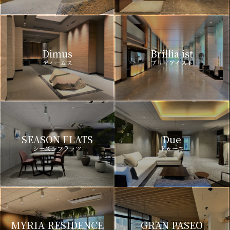
Dimus
Brillia ist
ディームス
ブリリアイスト
SEASON FLATS
Due
シーズンフラッツ
ドゥーエ
MYRIA RESIDENCE
GRAN PASEO