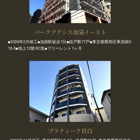
パークアクシス池袋イースト
■2026年2月竣工■池袋駅徒歩7分■総戸数77戸■東京都豊島区東池袋3-
13-5■地上12階 RC造■フリーレント1ヶ月
プラティーク目白