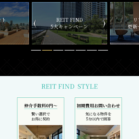
ND
リアルタイム
新
ペーン
更新一覧チェック
REIT FIND
STYLE
仲介手数料0円～
初期費用お問い合わせ
賢い選択で
気になる物件を
お得に契約
5分以内で回答