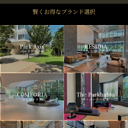
賢くお得なブランド選択
Park Axis
RESIDIA
パークアクシス
レジディア
COMFORIA
The Parkhabio
コンフォリア
ザ・パークハビオ