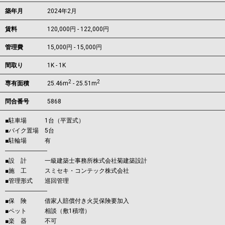
築年月
2024年2月
賃料
120,000円 - 122,000円
管理費
15,000円 - 15,000円
間取り
1K - 1K
2
2
専有面積
25.46m
- 25.51m
問合番号
5868
■駐車場 1台（平置式）
■バイク置場 5台
■駐輪場 有
―――――――
■設 計 一級建築士事務所株式会社菊建築設計
■施 工 スミセキ・コンテック株式会社
■管理形式 巡回管理
―――――――
■保 険 借家人賠償付き火災保険要加入
■ペット 相談（敷1積増）
■楽 器 不可