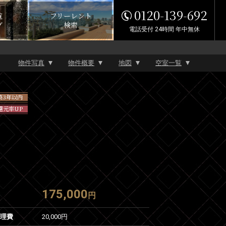
0120-139-692
覧
フリーレント
グ
検索
電話受付 24時間 年中無休
物件写真
物件概要
地図
空室一覧
築3年以内
還元率UP
175,000
円
管理費
20,000円