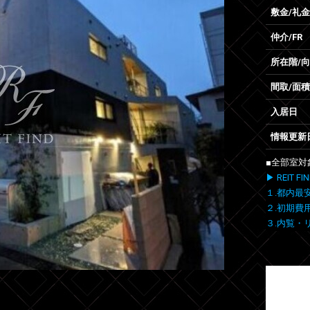
敷金/礼金
仲介/FR
所在階/
間取/面積
入居日
情報更新
■全部室対
▶ REIT
１.都内最
２.初期費
３.内覧・