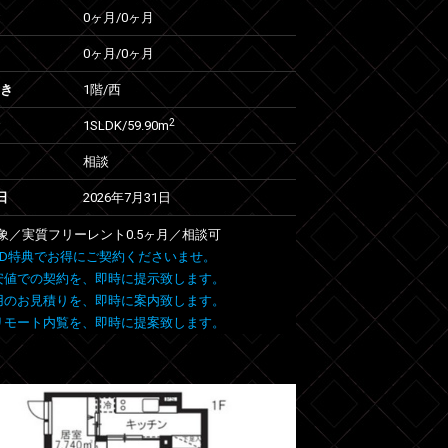
0ヶ月
/
0ヶ月
0ヶ月
/
0ヶ月
向き
1階/西
2
1SLDK/59.90m
相談
日
2026年7月31日
象／実質フリーレント0.5ヶ月／相談可
 FIND特典でお得にご契約くださいませ。
安値での契約を、即時に提示致します。
用のお見積りを、即時に案内致します。
リモート内覧を、即時に提案致します。