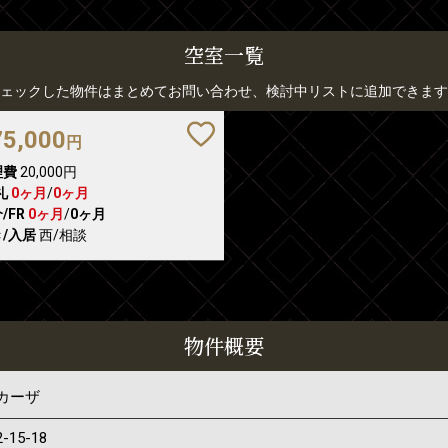
空室一覧
ェックした物件はまとめてお問い合わせ、検討中リストに追加できます
75,000
円
理費
20,000円
礼
0ヶ月
/
0ヶ月
/FR
0ヶ月
/
0ヶ月
/入居
西/相談
物件概要
カーザ
2-15-18