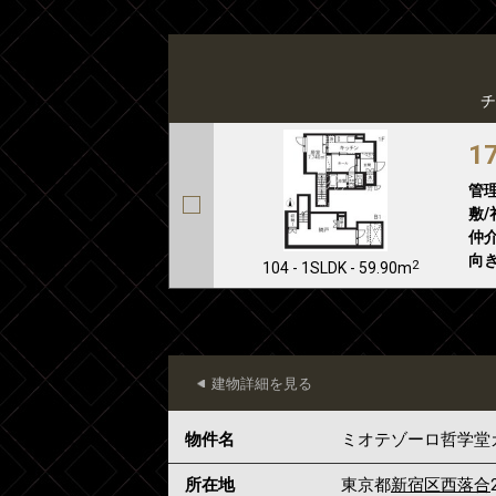
チ
1
管
敷/
仲介
向き
2
104 - 1SLDK - 59.90m
建物詳細を見る
物件名
ミオテゾーロ哲学堂
所在地
東京都
新宿区
西落合