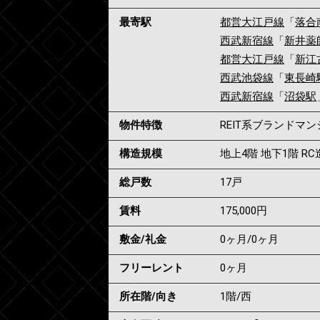
最寄駅
都営大江戸線
「
落合
西武新宿線
「
新井薬
都営大江戸線
「
新江
西武池袋線
「
東長崎
西武新宿線
「
沼袋駅
物件特徴
REIT系ブランドマ
構造規模
地上4階 地下1階 RC
総戸数
17戸
賃料
175,000
円
敷金/礼金
0ヶ月
/
0ヶ月
フリーレント
0ヶ月
所在階/向き
1階/西