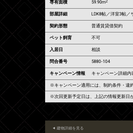
2
専有面積
59.90m
部屋詳細
LDK8帖／洋室3帖
契約形態
普通賃貸借契約
ペット飼育
不可
入居日
相談
問合番号
5880-104
キャンペーン情報
キャンペーン詳細内
※キャンペーン適用には、制約条件・違
※次回更新予定日は、上記の情報更新日
建物詳細を見る