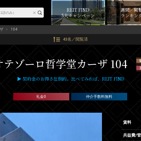
REIT FIND
週間／閲
5大キャンペーン
ランキン
ザ
104
43名／閲覧済
オテゾーロ哲学堂カーザ 104
▶ 契約金のお得さ圧倒的。比べてみれば、REIT FIND
礼金0
仲介手数料無料
賃料
共益費/