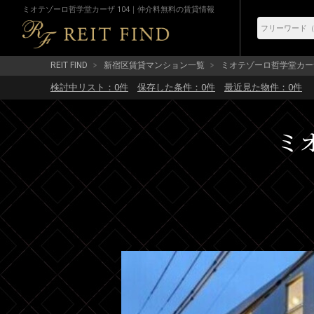
ミオテゾーロ哲学堂カーザ 104｜仲介料無料の賃貸情報
REIT FIND
新宿区賃貸マンション一覧
ミオテゾーロ哲学堂カー
検討中リスト：
0
件
保存した条件：
0
件
最近見た物件：
0
件
ミ