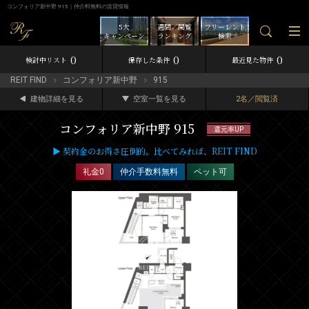
コンフォリア新中野 915｜仲介料無料の賃貸情報
5大
週間／閲覧
フリーレント
キャンペーン
ランキング
検索
0
0
0
検討中リスト
保存した条件
最近見た物件
REIT FIND
コンフォリア新中野
915
建物詳細を見る
空室一覧を見る
2名／閲覧済
コンフォリア新中野 915
還元率UP
▶ 契約金のお得さ圧倒的。比べてみれば、REIT FIND
礼金0
仲介手数料無料
ペット可