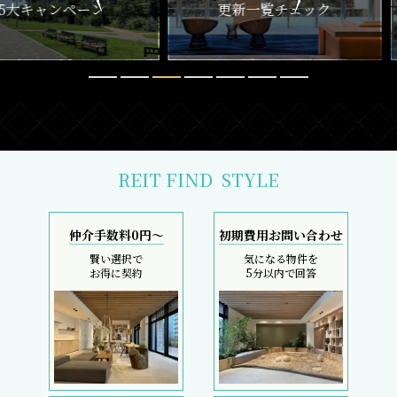
ペーン
更新一覧チェック
REIT FIND
STYLE
仲介手数料0円～
初期費用お問い合わせ
賢い選択で
気になる物件を
お得に契約
5分以内で回答