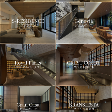
S-RESIDENCE
Genovia
エスレジデンス
ジェノヴィア
Royal Parks
CREST COURT
ロイヤルパークス
クレストコート
Gran Casa
BRANSIESTA
グランカーサ
ブランシエスタ