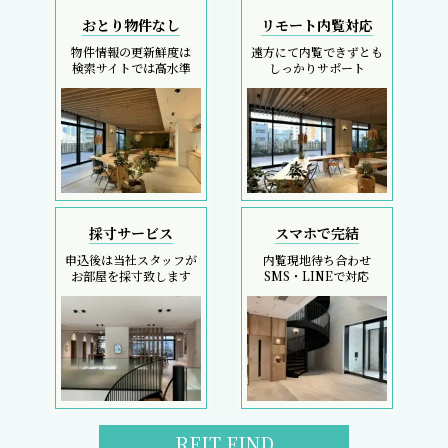
おとり物件なし
リモート内覧対応
物件情報の更新鮮度は
遠方にて内覧できずとも
検索サイトでは高水準
しっかりサポート
採寸サービス
スマホで完結
申込後は当社スタッフが
内覧現地待ち合わせ
お部屋を採寸致します
SMS・LINEで対応
REIT FIND