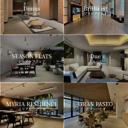
Dimus
Brillia ist
ディームス
ブリリアイスト
SEASON FLATS
Due
シーズンフラッツ
ドゥーエ
MYRIA RESIDENCE
GRAN PASEO
ミリアレジデンス
グランパセオ