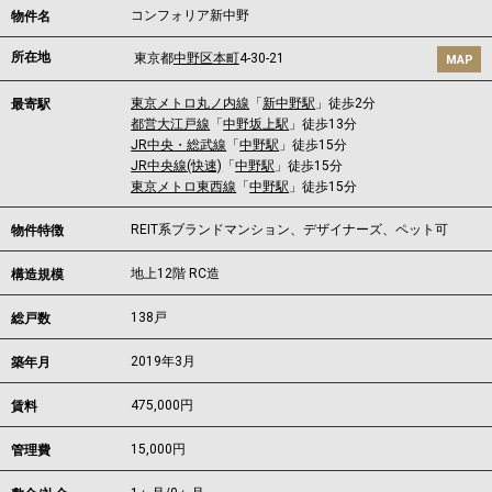
コンフォリア新中野
物件名
所在地
東京都
中野区
本町
4-30-21
MAP
東京メトロ丸ノ内線
「
新中野駅
」徒歩2分
最寄駅
都営大江戸線
「
中野坂上駅
」徒歩13分
JR中央・総武線
「
中野駅
」徒歩15分
JR中央線(快速)
「
中野駅
」徒歩15分
東京メトロ東西線
「
中野駅
」徒歩15分
REIT系ブランドマンション、デザイナーズ、ペット可
物件特徴
地上12階 RC造
構造規模
138戸
総戸数
2019年3月
築年月
475,000
円
賃料
15,000円
管理費