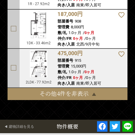
1R - 27.92m2
向き/入居
南東/即入居可
187,000円
部屋番号
908
管理費
8,000円
敷/礼
1.0ヶ月
/
0ヶ月
仲介/FR
0ヶ月
/
0ヶ月
1DK - 33.46m2
向き/入居
北西/9月中旬
475,000円
部屋番号
915
管理費
15,000円
敷/礼
1.0ヶ月
/
0ヶ月
仲介/FR
0ヶ月
/
0ヶ月
2LDK - 77.92m2
向き/入居
南東/即入居可
その他4件を非表示
物件概要
建物詳細を見る