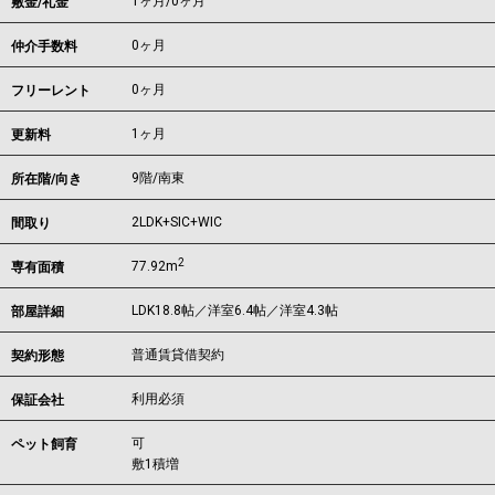
1ヶ月
/
0ヶ月
敷金/礼金
0ヶ月
仲介手数料
0ヶ月
フリーレント
1ヶ月
更新料
9階/南東
所在階/向き
2LDK+SIC+WIC
間取り
2
77.92m
専有面積
LDK18.8帖／洋室6.4帖／洋室4.3帖
部屋詳細
普通賃貸借契約
契約形態
利用必須
保証会社
可
ペット飼育
敷1積増