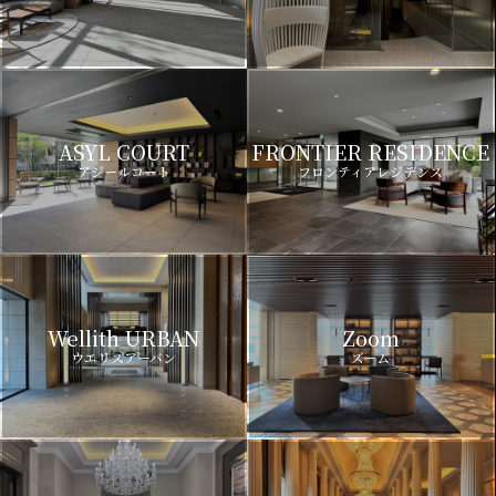
ASYL COURT
FRONTIER RESIDENCE
アジールコート
フロンティアレジデンス
Wellith URBAN
Zoom
ウエリスアーバン
ズーム