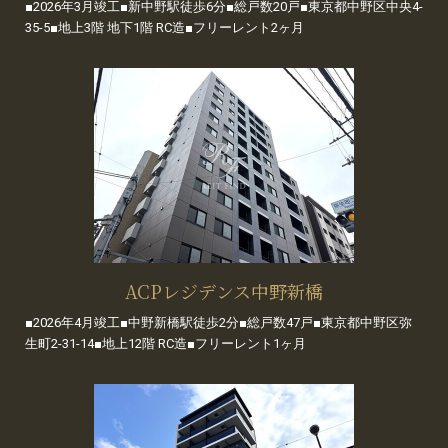
■2026年3月竣工■新中野駅徒歩6分■総戸数20戸■東京都中野区中央4-
35-5■地上3階 地下1階 RC造■フリーレント2ヶ月
ACPレジデンス中野新橋
■2026年4月竣工■中野新橋駅徒歩2分■総戸数47戸■東京都中野区弥
生町2-31-14■地上12階 RC造■フリーレント1ヶ月