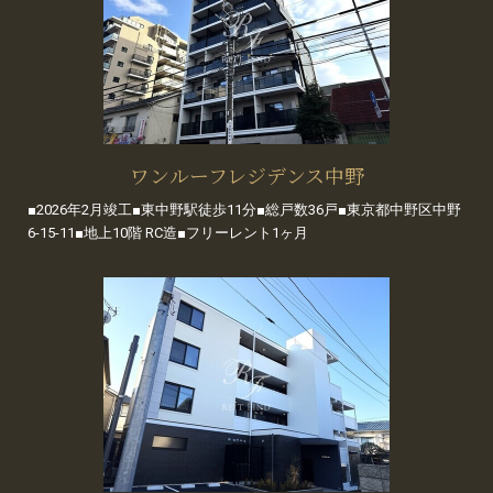
ワンルーフレジデンス中野
■2026年2月竣工■東中野駅徒歩11分■総戸数36戸■東京都中野区中野
6-15-11■地上10階 RC造■フリーレント1ヶ月