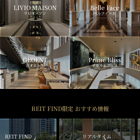
LIVIO MAISON
Belle Face
リビオメゾン
ベルファース
GEOENT
Prime Bliss
ジオエント
プライムブリス
REIT FIND限定 おすすめ情報
ND
リアルタイム
新