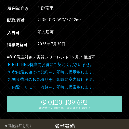
9階/南東
所在階/向き
2
2LDK+SIC+WIC/77.92m
間取/面積
即入居可
入居日
2026年7月30日
情報更新日
■810号室対象／実質フリーレント1ヶ月／相談可
▶ REIT FIND特典でお得にご契約くださいませ。
１.都内最安値での契約を、即時に提示致します。
２.初期費用のお見積りを、即時に案内致します。
３.内覧・リモート内覧を、即時に提案致します。
0120-139-692
電話受付 24時間 年中無休 即日お見積り
部屋設備
建物詳細を見る