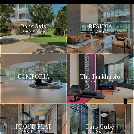
Park Axis
RESIDIA
パークアクシス
レジディア
COMFORIA
The Parkhabio
コンフォリア
ザ・パークハビオ
PROUD FLAT
Park Cube
プラウドフラット
パークキューブ