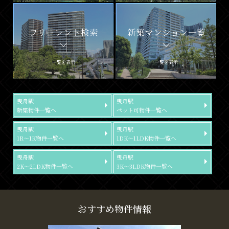
フリーレント検索
新築マンション一覧
一覧を表示
一覧を表示
曳舟駅
曳舟駅
新築物件一覧へ
ペット可物件一覧へ
曳舟駅
曳舟駅
1R～1K物件一覧へ
1DK～1LDK物件一覧へ
曳舟駅
曳舟駅
2K～2LDK物件一覧へ
3K～3LDK物件一覧へ
おすすめ物件情報