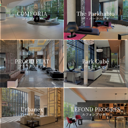
COMFORIA
The Parkhabio
コンフォリア
ザ・パークハビオ
PROUD FLAT
Park Cube
プラウドフラット
パークキューブ
Urbanex
LEFOND PROGRES
アーバネックス
ルフォンプログレ