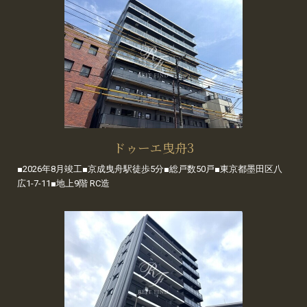
ドゥーエ曳舟3
■2026年8月竣工■京成曳舟駅徒歩5分■総戸数50戸■東京都墨田区八
広1-7-11■地上9階 RC造