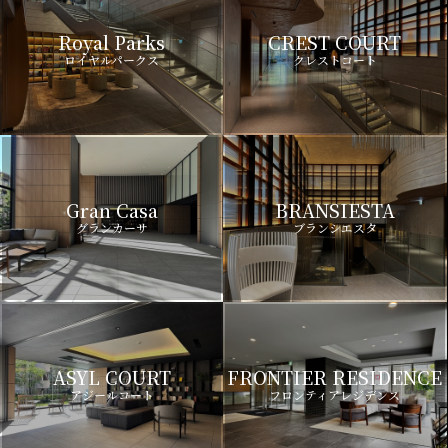
Royal Parks
CREST COURT
ロイヤルパークス
クレストコート
Gran Casa
BRANSIESTA
グランカーサ
ブランシエスタ
ASYL COURT
FRONTIER RESIDENCE
アジールコート
フロンティアレジデンス