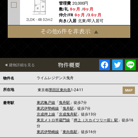
管理費
20,000円
敷/礼
0ヶ月
/
0ヶ月
仲介/FR
0ヶ月
/
3.0ヶ月
2LDK - 48.02m2
向き/入居
北東/即入居可
その他6件を非表示
物件概要
建物詳細を見る
ライムレジデンス曳舟
物件名
所在地
東京都
墨田区
東向島
1-24-11
MAP
東武亀戸線
「
曳舟駅
」徒歩7分
最寄駅
東武伊勢崎線
「
曳舟駅
」徒歩7分
京成押上線
「
京成曳舟駅
」徒歩13分
東京メトロ半蔵門線
「
押上（スカイツリー前）駅
」徒歩16
分
東武伊勢崎線
「
東向島駅
」徒歩16分