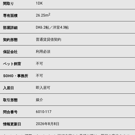
1DK
間取り
2
26.25m
専有面積
DK6.2帖／洋室4.3帖
部屋詳細
普通賃貸借契約
契約形態
利用必須
保証会社
不可
ペット飼育
不可
SOHO・事務所
即入居可
入居日
媒介
取引形態
6010-117
問合番号
2026年8月8日
情報更新日