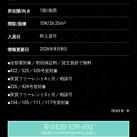
1階/南西
所在階/向き
2
1DK/26.25m
間取/面積
即入居可
入居日
2026年8月8日
情報更新日
■全部屋対象／初回保証料／貸主負担で無料
■422／525／526号室対象
■実質フリーレント4ヶ月／相談可
■226／424号室対象
■実質フリーレント3ヶ月／相談可
■104／105／111／117号室対象
more
0120-139-692
電話受付 24時間 年中無休 即日お見積り