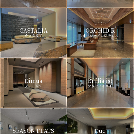
CASTALIA
ORCHID R
カスタリア
オーキッドレジデンス
Dimus
Brillia ist
ディームス
ブリリアイスト
SEASON FLATS
Due