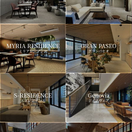
シーズンフラッツ
ドゥーエ
MYRIA RESIDENCE
GRAN PASEO
ミリアレジデンス
グランパセオ
S-RESIDENCE
Genovia
エスレジデンス
ジェノヴィア