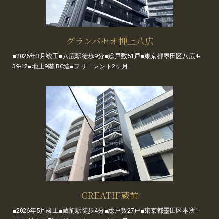
グランパセオ押上八広
■2026年3月竣工■八広駅徒歩9分■総戸数51戸■東京都墨田区八広4-
39-12■地上9階 RC造■フリーレント2ヶ月
CREATIF蔵前
■2026年5月竣工■蔵前駅徒歩4分■総戸数27戸■東京都墨田区本所1-