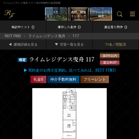
ライムレジデンス曳舟 117｜仲介料無料の賃貸情報
5大
週間／閲覧
フリーレント
キャンペーン
ランキング
検索
0
0
0
検討中リスト
保存した条件
最近見た物件
REIT FIND
ライムレジデンス曳舟
117
建物詳細を見る
空室一覧を見る
11名／閲覧済
築3年以内
ライムレジデンス曳舟 117
還元率UP
▶ 契約金のお得さ圧倒的。比べてみれば、REIT FIND
礼金0
仲介手数料無料
フリーレント