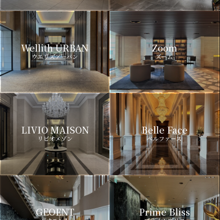
Wellith URBAN
Zoom
ウエリスアーバン
ズーム
LIVIO MAISON
Belle Face
リビオメゾン
ベルファース
GEOENT
Prime Bliss