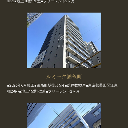
35-2■地上10階 RC造■フリーレント2ヶ月
ルミーク錦糸町
■2026年6月竣工■錦糸町駅徒歩5分■総戸数93戸■東京都墨田区江東
橋2-8-7■地上15階 RC造■フリーレント2ヶ月