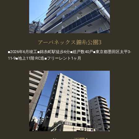
アーバネックス錦糸公園3
■2026年6月竣工■錦糸町駅徒歩6分■総戸数40戸■東京都墨田区太平3-
11-9■地上11階 RC造■フリーレント1ヶ月