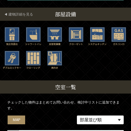
部屋設備
建物詳細を見る
空室一覧
チェックした物件はまとめてお問い合わせ、検討中リストに追加できま
す。
MAP
MAP
MAP
MAP
MAP
MAP
MAP
MAP
MAP
MAP
MAP