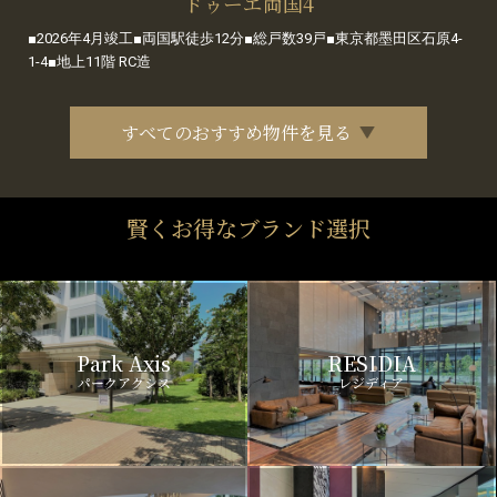
ドゥーエ両国4
■2026年4月竣工■両国駅徒歩12分■総戸数39戸■東京都墨田区石原4-
1-4■地上11階 RC造
すべてのおすすめ物件を見る
賢くお得なブランド選択
Park Axis
RESIDIA
パークアクシス
レジディア