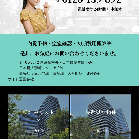
電話受付 24時間 年中無休
内覧予約・空室確認・初期費用概算等
是非、お気軽にお問い合わせくださいませ。
〒103-0012 東京都中央区日本橋堀留町 1-8-11
日本橋人形町スクエア 3階
最寄駅：日比谷線・浅草線「人形町駅」徒歩3分
サイト運営会社
検討中リスト
最近見た物件
一覧を表示
一覧を表示