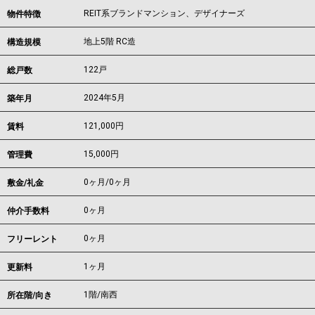
REIT系ブランドマンション、デザイナーズ
物件特徴
地上5階 RC造
構造規模
122戸
総戸数
2024年5月
築年月
121,000
円
賃料
15,000円
管理費
0ヶ月
/
0ヶ月
敷金/礼金
0ヶ月
仲介手数料
0ヶ月
フリーレント
1ヶ月
更新料
1階/南西
所在階/向き