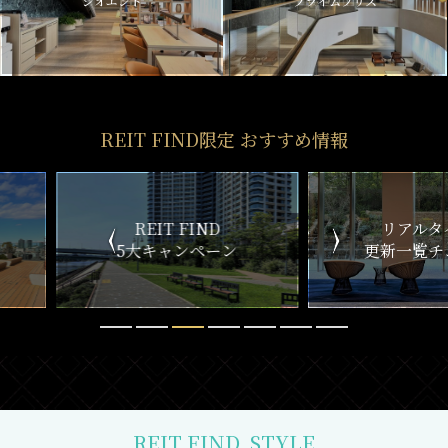
ジオエント
プライムブリス
REIT FIND限定 おすすめ情報
ND
リアルタイム
新
ペーン
更新一覧チェック
REIT FIND
STYLE