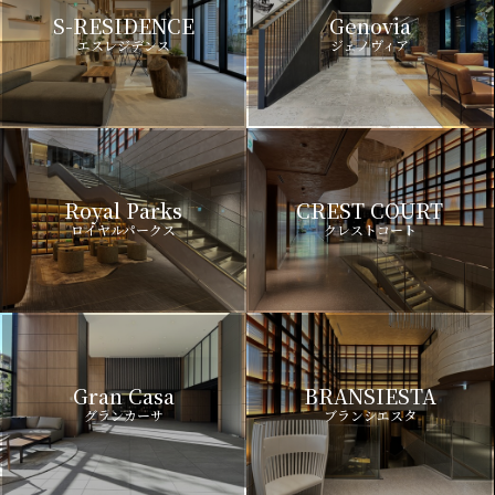
S-RESIDENCE
Genovia
エスレジデンス
ジェノヴィア
Royal Parks
CREST COURT
ロイヤルパークス
クレストコート
Gran Casa
BRANSIESTA
グランカーサ
ブランシエスタ