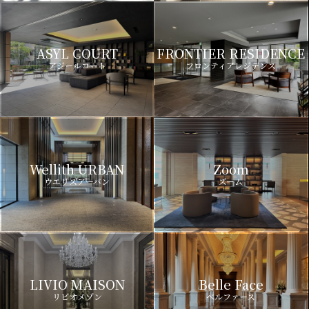
ASYL COURT
FRONTIER RESIDENCE
アジールコート
フロンティアレジデンス
Wellith URBAN
Zoom
ウエリスアーバン
ズーム
LIVIO MAISON
Belle Face
リビオメゾン
ベルファース