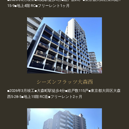
15-9■地上4階 RC■フリーレント1ヶ月
シーズンフラッツ大森西
■2026年3月竣工■大森町駅徒歩4分■総戸数115戸■東京都大田区大森
西5-28-5■地上15階 RC造■フリーレント2ヶ月