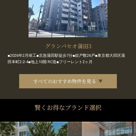
グランパセオ蒲田3
■2026年2月竣工■京急蒲田駅徒歩7分■総戸数26戸■東京都大田区蒲
田本町2-2-4■地上10階 RC造■フリーレント2ヶ月
すべてのおすすめ物件を見る
賢くお得なブランド選択