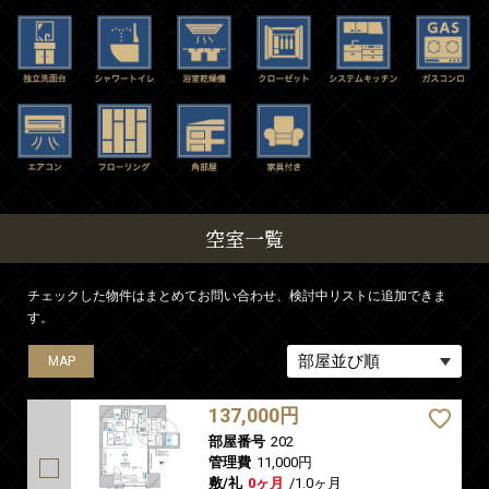
空室一覧
チェックした物件はまとめてお問い合わせ、検討中リストに追加できま
す。
MAP
MAP
MAP
MAP
MAP
MAP
137,000円
部屋番号
202
管理費
11,000円
敷/礼
0ヶ月
/
1.0ヶ月