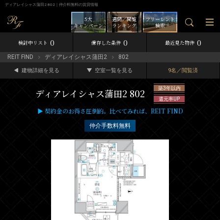
ディアレイシャス蒲田2 802｜仲介料無料の賃貸情報
5大
週間／閲覧
フリーレント
キャンペーン
ランキング
検索
0
0
0
検討中リスト
保存した条件
最近見た物件
REIT FIND
ディアレイシャス蒲田2
802
建物詳細を見る
空室一覧を見る
9名／閲覧済
築3年以内
ディアレイシャス蒲田2 802
還元率UP
▶ 契約金のお得さ圧倒的。比べてみれば、REIT FIND
仲介手数料無料