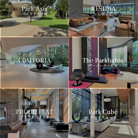
Park Axis
RESIDIA
パークアクシス
レジディア
COMFORIA
The Parkhabio
コンフォリア
ザ・パークハビオ
PROUD FLAT
Park Cube
プラウドフラット
パークキューブ