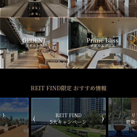
GEOENT
Prime Bliss
ジオエント
プライムブリス
REIT FIND限定 おすすめ情報
ND
リアルタイム
新
ペーン
更新一覧チェック