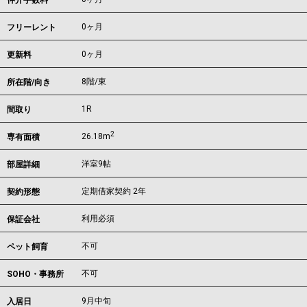
仲介手数料
0ヶ月
フリーレント
0ヶ月
更新料
8階/東
所在階/向き
1R
間取り
2
26.18m
専有面積
洋室9帖
部屋詳細
定期借家契約 2年
契約形態
利用必須
保証会社
不可
ペット飼育
不可
SOHO・事務所
9月中旬
入居日