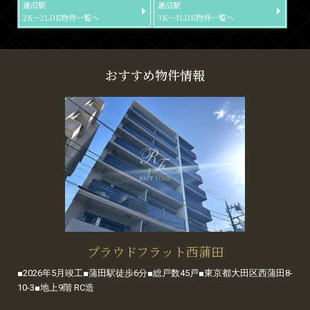
蓮沼駅
蓮沼駅
2K～2LDK物件一覧へ
3K～3LDK物件一覧へ
おすすめ物件情報
プラウドフラット西蒲田
■2026年5月竣工■蒲田駅徒歩6分■総戸数45戸■東京都大田区西蒲田8-
10-3■地上9階 RC造