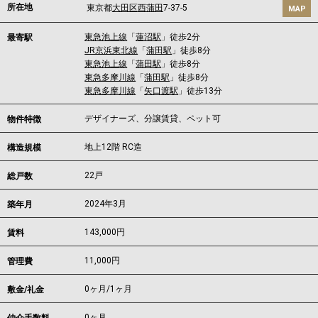
所在地
東京都
大田区
西蒲田
7-37-5
MAP
東急池上線
「
蓮沼駅
」徒歩2分
最寄駅
JR京浜東北線
「
蒲田駅
」徒歩8分
東急池上線
「
蒲田駅
」徒歩8分
東急多摩川線
「
蒲田駅
」徒歩8分
東急多摩川線
「
矢口渡駅
」徒歩13分
デザイナーズ、分譲賃貸、ペット可
物件特徴
地上12階 RC造
構造規模
22戸
総戸数
2024年3月
築年月
143,000
円
賃料
11,000円
管理費
0ヶ月
/
1ヶ月
敷金/礼金
0ヶ月