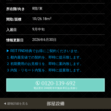
8階/東
所在階/向き
2
1R/26.18m
間取/面積
9月中旬
入居日
2026年6月30日
情報更新日
▶ REIT FIND特典でお得にご契約くださいませ。
１.都内最安値での契約を、即時に提示致します。
２.初期費用のお見積りを、即時に案内致します。
３.内覧・リモート内覧を、即時に提案致します。
0120-139-692
電話受付 24時間 年中無休 即日お見積り
部屋設備
建物詳細を見る