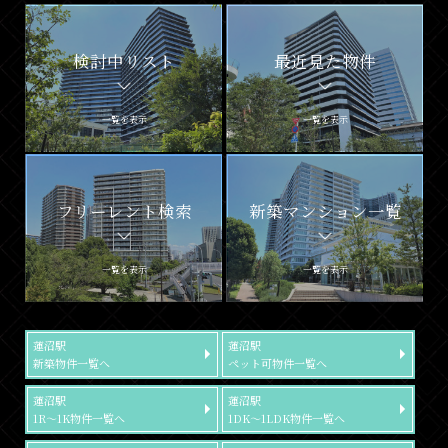
検討中リスト
最近見た物件
一覧を表示
一覧を表示
フリーレント検索
新築マンション一覧
一覧を表示
一覧を表示
蓮沼駅
蓮沼駅
新築物件一覧へ
ペット可物件一覧へ
蓮沼駅
蓮沼駅
1R～1K物件一覧へ
1DK～1LDK物件一覧へ