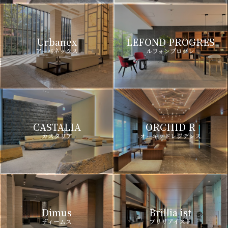
Urbanex
LEFOND PROGRES
アーバネックス
ルフォンプログレ
CASTALIA
ORCHID R
カスタリア
オーキッドレジデンス
Dimus
Brillia ist
ディームス
ブリリアイスト