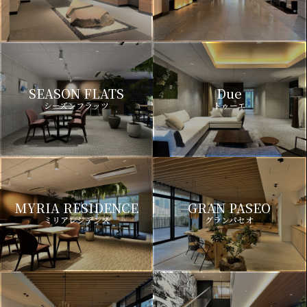
SEASON FLATS
Due
シーズンフラッツ
ドゥーエ
MYRIA RESIDENCE
GRAN PASEO
ミリアレジデンス
グランパセオ