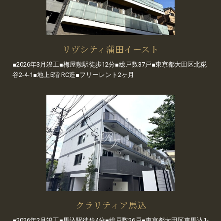
リヴシティ蒲田イースト
■2026年3月竣工■梅屋敷駅徒歩12分■総戸数37戸■東京都大田区北糀
谷2-4-1■地上5階 RC造■フリーレント2ヶ月
クラリティア馬込
■2026年2月竣工■馬込駅徒歩4分■総戸数26戸■東京都大田区東馬込1-