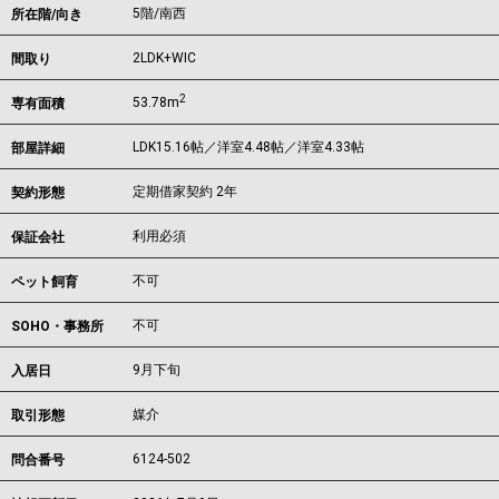
5階/南西
所在階/向き
2LDK+WIC
間取り
2
53.78m
専有面積
LDK15.16帖／洋室4.48帖／洋室4.33帖
部屋詳細
定期借家契約 2年
契約形態
利用必須
保証会社
不可
ペット飼育
不可
SOHO・事務所
9月下旬
入居日
媒介
取引形態
6124-502
問合番号