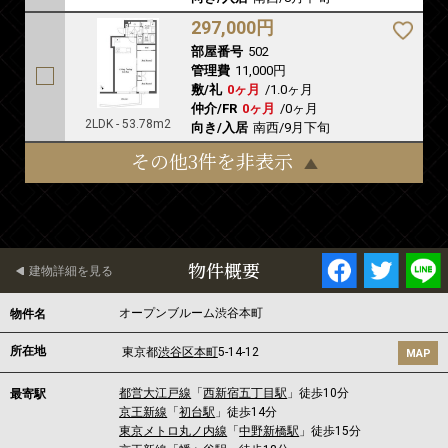
297,000円
部屋番号
502
管理費
11,000円
敷/礼
0ヶ月
/
1.0ヶ月
仲介/FR
0ヶ月
/
0ヶ月
2LDK - 53.78m2
向き/入居
南西/9月下旬
その他3件を非表示
物件概要
建物詳細を見る
オープンブルーム渋谷本町
物件名
所在地
東京都
渋谷区
本町
5-14-12
MAP
都営大江戸線
「
西新宿五丁目駅
」徒歩10分
最寄駅
京王新線
「
初台駅
」徒歩14分
東京メトロ丸ノ内線
「
中野新橋駅
」徒歩15分