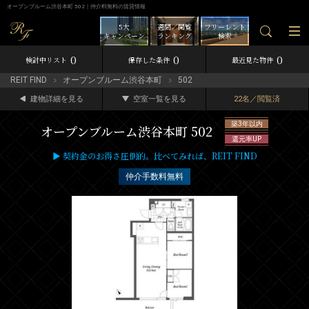
オープンブルーム渋谷本町 502｜仲介料無料の賃貸情報
5大
週間／閲覧
フリーレント
キャンペーン
ランキング
検索
0
0
0
検討中リスト
保存した条件
最近見た物件
REIT FIND
オープンブルーム渋谷本町
502
建物詳細を見る
空室一覧を見る
22名／閲覧済
築3年以内
オープンブルーム渋谷本町 502
還元率UP
▶ 契約金のお得さ圧倒的。比べてみれば、REIT FIND
仲介手数料無料