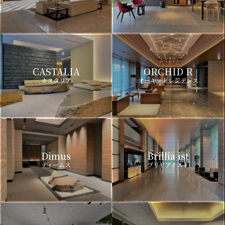
CASTALIA
ORCHID R
カスタリア
オーキッドレジデンス
Dimus
Brillia ist
ディームス
ブリリアイスト