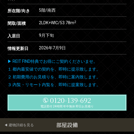
5階/南西
所在階/向き
2
2LDK+WIC/53.78m
間取/面積
9月下旬
入居日
2026年7月9日
情報更新日
▶ REIT FIND特典でお得にご契約くださいませ。
１.都内最安値での契約を、即時に提示致します。
２.初期費用のお見積りを、即時に案内致します。
３.内覧・リモート内覧を、即時に提案致します。
0120-139-692
電話受付 24時間 年中無休 即日お見積り
部屋設備
建物詳細を見る