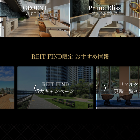
GEOENT
Prime Bliss
ジオエント
プライムブリス
REIT FIND限定 おすすめ情報
ND
リアルタイム
新
ペーン
更新一覧チェック