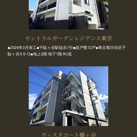
セントラルガーデンレジデンス東京
■2026年3月竣工■千駄ヶ谷駅徒歩7分■総戸数12戸■東京都渋谷区千
駄ヶ谷5-5-12■地上3階 地下1階 RC造
ヴィスタコート幡ヶ谷