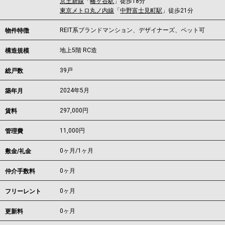
京王新線
「
幡ヶ谷駅
」徒歩18分
東京メトロ丸ノ内線
「
中野富士見町駅
」徒歩21分
REIT系ブランドマンション、デザイナーズ、ペット可
物件特徴
地上5階 RC造
構造規模
39戸
総戸数
2024年5月
築年月
297,000
円
賃料
11,000円
管理費
0ヶ月
/
1ヶ月
敷金/礼金
0ヶ月
仲介手数料
0ヶ月
フリーレント
0ヶ月
更新料