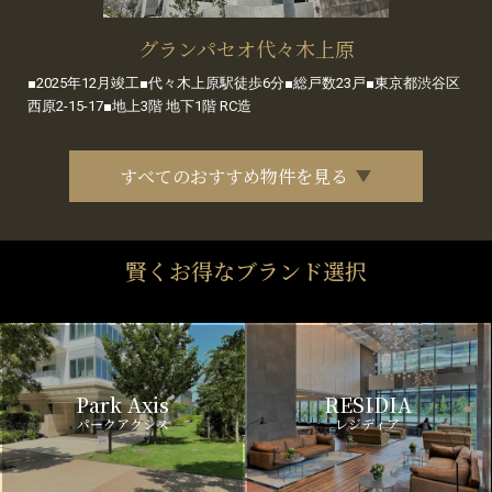
グランパセオ代々木上原
■2025年12月竣工■代々木上原駅徒歩6分■総戸数23戸■東京都渋谷区
西原2-15-17■地上3階 地下1階 RC造
すべてのおすすめ物件を見る
賢くお得なブランド選択
Park Axis
RESIDIA
パークアクシス
レジディア