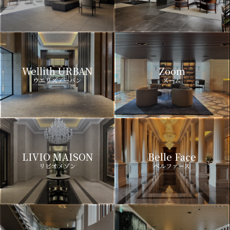
Wellith URBAN
Zoom
ウエリスアーバン
ズーム
LIVIO MAISON
Belle Face
リビオメゾン
ベルファース