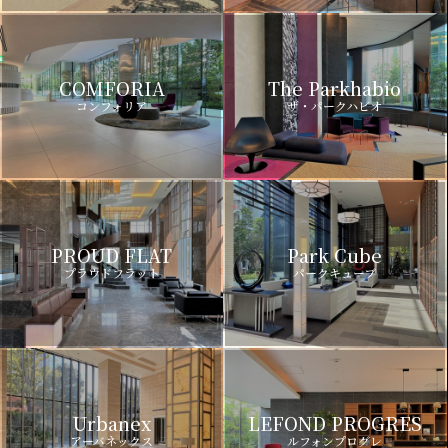
COMFORIA
The Parkhabio
コンフォリア
ザ・パークハビオ
PROUD FLAT
Park Cube
プラウドフラット
パークキューブ
Urbanex
LEFOND PROGRES
アーバネックス
ルフォンプログレ