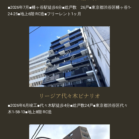
■2026年7月■幡ヶ谷駅徒歩6分■総戸数 26戸■東京都渋谷区幡ヶ谷1-
24-25■地上6階 RC造■フリーレント1ヶ月
リージア代々木ビナリオ
■2026年6月竣工■代々木駅徒歩4分■総戸数24戸■東京都渋谷区代々
木1-58-13■地上8階 RC造