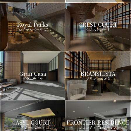
Royal Parks
CREST COURT
ロイヤルパークス
クレストコート
Gran Casa
BRANSIESTA
グランカーサ
ブランシエスタ
ASYL COURT
FRONTIER RESIDENCE
アジールコート
フロンティアレジデンス