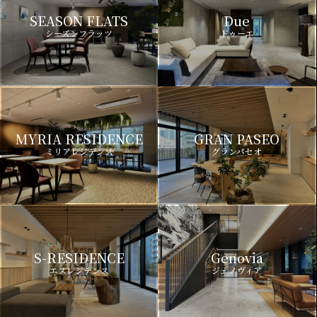
SEASON FLATS
Due
シーズンフラッツ
ドゥーエ
MYRIA RESIDENCE
GRAN PASEO
ミリアレジデンス
グランパセオ
S-RESIDENCE
Genovia
エスレジデンス
ジェノヴィア