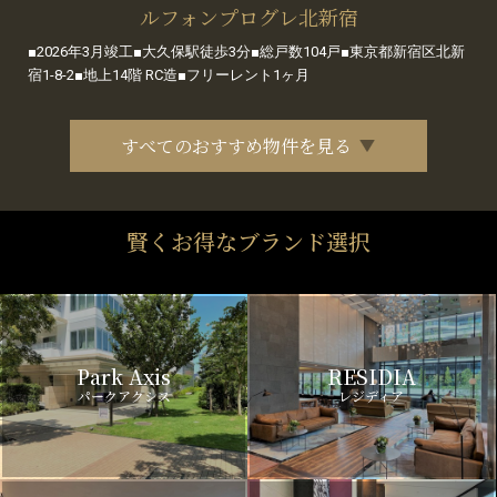
ルフォンプログレ北新宿
■2026年3月竣工■大久保駅徒歩3分■総戸数104戸■東京都新宿区北新
宿1-8-2■地上14階 RC造■フリーレント1ヶ月
すべてのおすすめ物件を見る
賢くお得なブランド選択
Park Axis
RESIDIA
パークアクシス
レジディア