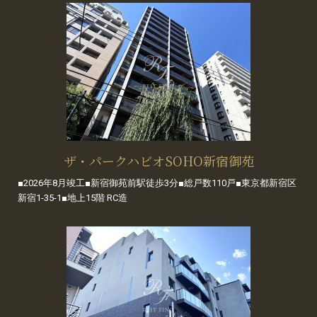
ザ・パークハビオSOHO新宿御苑
■2026年8月竣工■新宿御苑前駅徒歩3分■総戸数110戸■東京都新宿区
新宿1-35-1■地上15階 RC造