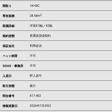
1K+SIC
間取り
2
28.58m
専有面積
洋室8.5帖／K2帖
部屋詳細
普通賃貸借契約
契約形態
利用必須
保証会社
不可
ペット飼育
不可
SOHO・事務所
即入居可
入居日
媒介
取引形態
617-402
問合番号
2026年7月30日
情報更新日