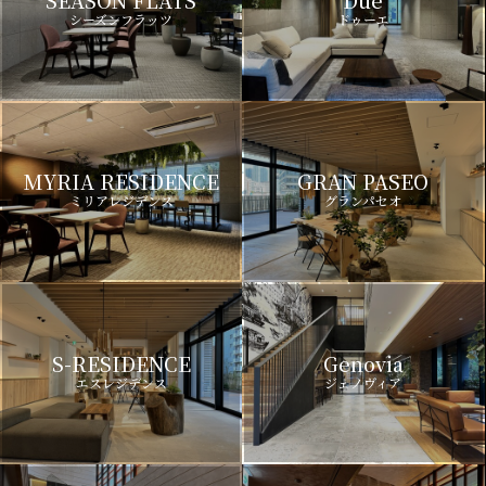
シーズンフラッツ
ドゥーエ
MYRIA RESIDENCE
GRAN PASEO
ミリアレジデンス
グランパセオ
S-RESIDENCE
Genovia
エスレジデンス
ジェノヴィア