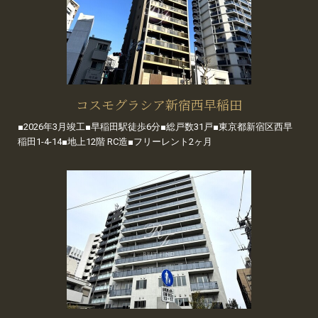
コスモグラシア新宿西早稲田
■2026年3月竣工■早稲田駅徒歩6分■総戸数31戸■東京都新宿区西早
稲田1-4-14■地上12階 RC造■フリーレント2ヶ月