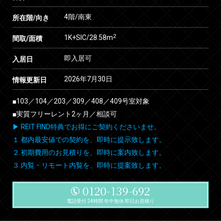
4階/南東
所在階/向き
2
1K+SIC/28.58m
間取/面積
即入居可
入居日
2026年7月30日
情報更新日
■103／104／203／309／408／409号室対象
■実質フリーレント2ヶ月／相談可
▶ REIT FIND特典でお得にご契約くださいませ。
１.都内最安値での契約を、即時に提示致します。
２.初期費用のお見積りを、即時に案内致します。
３.内覧・リモート内覧を、即時に提案致します。
0120-139-692
電話受付 24時間 年中無休 即日お見積り