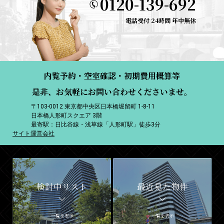
0120-139-692
電話受付 24時間 年中無休
内覧予約・空室確認・初期費用概算等
是非、お気軽にお問い合わせくださいませ。
〒103-0012 東京都中央区日本橋堀留町 1-8-11
日本橋人形町スクエア 3階
最寄駅：日比谷線・浅草線「人形町駅」徒歩3分
サイト運営会社
検討中リスト
最近見た物件
一覧を表示
一覧を表示