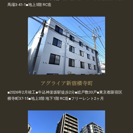
馬場3-41-1■地上5階 RC造
アグライア新宿横寺町
■2026年2月竣工■牛込神楽坂駅徒歩2分■総戸数33戸■東京都新宿区
横寺町37-15■地上3階 地下1階 RC造■フリーレント2ヶ月