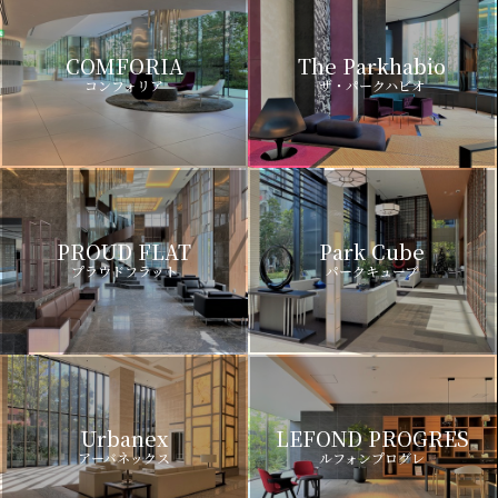
COMFORIA
The Parkhabio
コンフォリア
ザ・パークハビオ
PROUD FLAT
Park Cube
プラウドフラット
パークキューブ
Urbanex
LEFOND PROGRES
アーバネックス
ルフォンプログレ