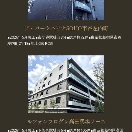
ザ・パークハビオSOHO市谷左内町
■2026年5月竣工■市ケ谷駅徒歩3分■総戸数72戸■東京都新宿区市谷
左内町21-18■地上6階 RC造
ルフォンプログレ高田馬場ノース
■2026年5月竣工■下落合駅徒歩5分■総戸数105戸■東京都新宿区高田