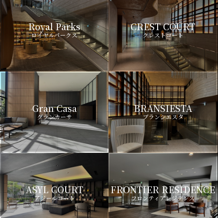
Royal Parks
CREST COURT
ロイヤルパークス
クレストコート
Gran Casa
BRANSIESTA
グランカーサ
ブランシエスタ
ASYL COURT
FRONTIER RESIDENCE
アジールコート
フロンティアレジデンス