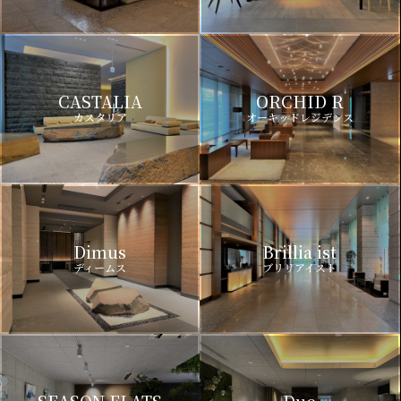
CASTALIA
ORCHID R
カスタリア
オーキッドレジデンス
Dimus
Brillia ist
ディームス
ブリリアイスト
SEASON FLATS
Due