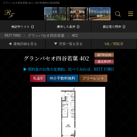
グランパセオ四谷若葉 402｜仲介料無料の賃貸情報
5大
週間／閲覧
フリーレント
キャンペーン
ランキング
検索
0
0
0
検討中リスト
保存した条件
最近見た物件
REIT FIND
グランパセオ四谷若葉
402
建物詳細を見る
空室一覧を見る
6名／閲覧済
築7年以内
グランパセオ四谷若葉 402
還元率UP
▶ 契約金のお得さ圧倒的。比べてみれば、REIT FIND
礼金0
仲介手数料無料
フリーレント