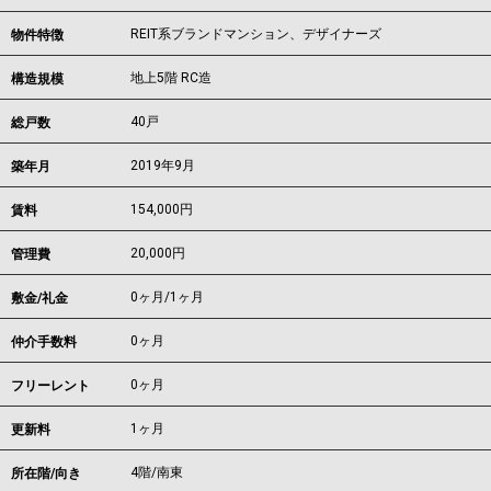
REIT系ブランドマンション、デザイナーズ
物件特徴
地上5階 RC造
構造規模
40戸
総戸数
2019年9月
築年月
154,000
円
賃料
20,000円
管理費
0ヶ月
/
1ヶ月
敷金/礼金
0ヶ月
仲介手数料
0ヶ月
フリーレント
1ヶ月
更新料
4階/南東
所在階/向き