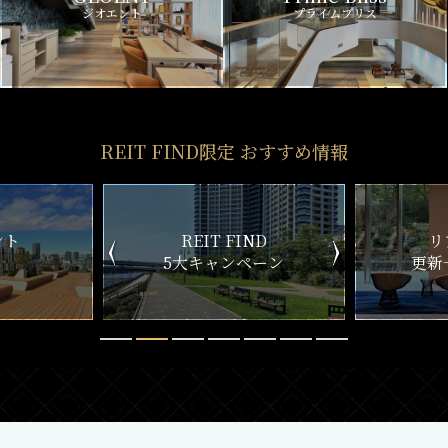
ジオエント
プライムブリス
REIT FIND限定 おすすめ情報
ND
リアルタイム
新
ペーン
更新一覧チェック