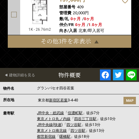
部屋番号
409
管理費
20,000円
敷/礼
0ヶ月
/
0ヶ月
仲介/FR
0ヶ月
/
1.0ヶ月
1K - 26.76m2
向き/入居
北東/即入居可
その他3件を非表示
物件概要
建物詳細を見る
グランパセオ四谷若葉
物件名
所在地
東京都
新宿区
若葉
3-4-40
MAP
JR中央・総武線
「
信濃町駅
」徒歩7分
最寄駅
東京メトロ丸ノ内線
「
四谷三丁目駅
」徒歩10分
JR中央線(快速)
「
四ツ谷駅
」徒歩13分
東京メトロ南北線
「
四ツ谷駅
」徒歩13分
都営新宿線
「
曙橋駅
」徒歩18分