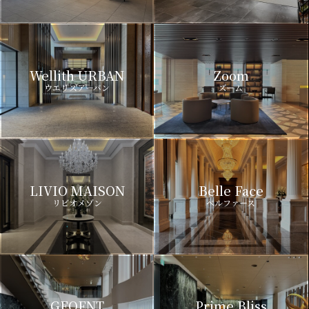
Wellith URBAN
Zoom
ウエリスアーバン
ズーム
LIVIO MAISON
Belle Face
リビオメゾン
ベルファース
GEOENT
Prime Bliss