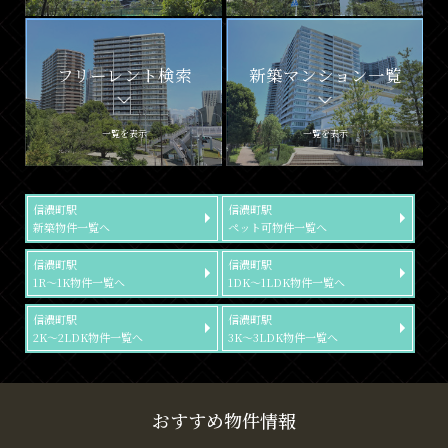
フリーレント検索
新築マンション一覧
一覧を表示
一覧を表示
信濃町駅
信濃町駅
新築物件一覧へ
ペット可物件一覧へ
信濃町駅
信濃町駅
1R～1K物件一覧へ
1DK～1LDK物件一覧へ
信濃町駅
信濃町駅
2K～2LDK物件一覧へ
3K～3LDK物件一覧へ
おすすめ物件情報