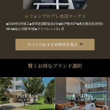
ルフォンプログレ赤羽マークス
■2026年3月竣工■赤羽岩淵駅徒歩2分■総戸数40戸■東京都北区赤羽2-
68-3■地上12階 RC造■フリーレント2ヶ月
すべてのおすすめ物件を見る
賢くお得なブランド選択
Park Axis
RESIDIA
パークアクシス
レジディア