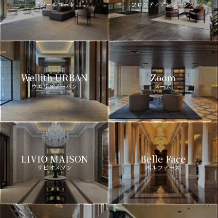
アジールコート
フロンティアレジデンス
Wellith URBAN
Zoom
ウエリスアーバン
ズーム
LIVIO MAISON
Belle Face
リビオメゾン
ベルファース