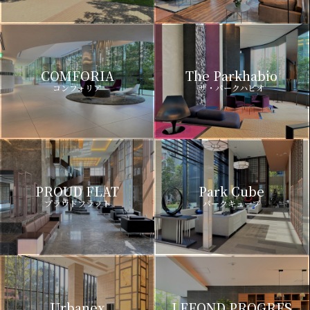
COMFORIA
The Parkhabio
コンフォリア
ザ・パークハビオ
PROUD FLAT
Park Cube
プラウドフラット
パークキューブ
Urbanex
LEFOND PROGRES