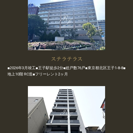
ステラテラス
■2026年3月竣工■王子駅徒歩2分■総戸数76戸■東京都北区王子1-8-8■
地上10階 RC造■フリーレント2ヶ月