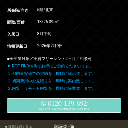
5階/北東
所在階/向き
2
1K/26.09m
間取/面積
8月下旬
入居日
2026年7月9日
情報更新日
■全部屋対象／実質フリーレント2ヶ月／相談可
▶ REIT FIND特典でお得にご契約くださいませ。
１.都内最安値での契約を、即時に提示致します。
２.初期費用のお見積りを、即時に案内致します。
３.内覧・リモート内覧を、即時に提案致します。
0120-139-692
電話受付 24時間 年中無休 即日お見積り
部屋設備
建物詳細を見る