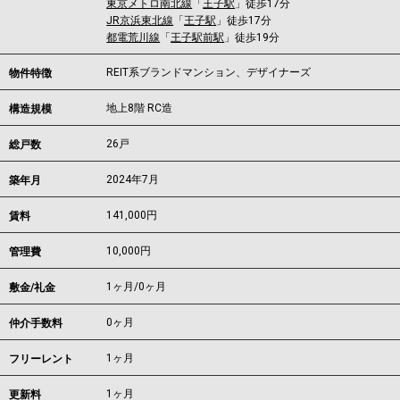
東京メトロ南北線
「
王子駅
」徒歩17分
JR京浜東北線
「
王子駅
」徒歩17分
都電荒川線
「
王子駅前駅
」徒歩19分
REIT系ブランドマンション、デザイナーズ
物件特徴
地上8階 RC造
構造規模
26戸
総戸数
2024年7月
築年月
141,000
円
賃料
10,000円
管理費
1ヶ月
/
0ヶ月
敷金/礼金
0ヶ月
仲介手数料
1ヶ月
フリーレント
1ヶ月
更新料