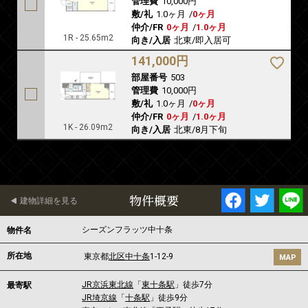
管理費
10,000円
敷/礼
1.0ヶ月
/
0ヶ月
仲介/FR
0ヶ月
/
1.0ヶ月
1R - 25.65m2
向き/入居
北東/即入居可
141,000円
部屋番号
503
管理費
10,000円
敷/礼
1.0ヶ月
/
0ヶ月
仲介/FR
0ヶ月
/
1.0ヶ月
1K - 26.09m2
向き/入居
北東/8月下旬
物件概要
建物詳細を見る
シーズンフラッツ中十条
物件名
所在地
東京都
北区
中十条
1-12-9
MAP
JR京浜東北線
「
東十条駅
」徒歩7分
最寄駅
JR埼京線
「
十条駅
」徒歩9分