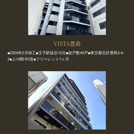
VISTA豊島
■2026年2月竣工■王子駅徒歩12分■総戸数45戸■東京都北区豊島3-6-
3■上10階 RC造■フリーレント1ヶ月