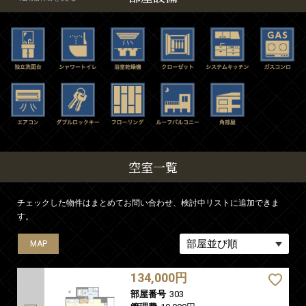
空室一覧
チェックした物件はまとめてお問い合わせ、検討中リストに追加できま
す。
MAP
MAP
134,000円
部屋番号
303