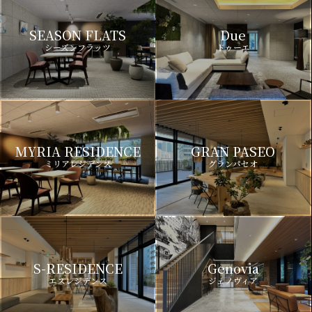
SEASON FLATS
Due
シーズンフラッツ
ドゥーエ
MYRIA RESIDENCE
GRAN PASEO
ミリアレジデンス
グランパセオ
S-RESIDENCE
Genovia
エスレジデンス
ジェノヴィア