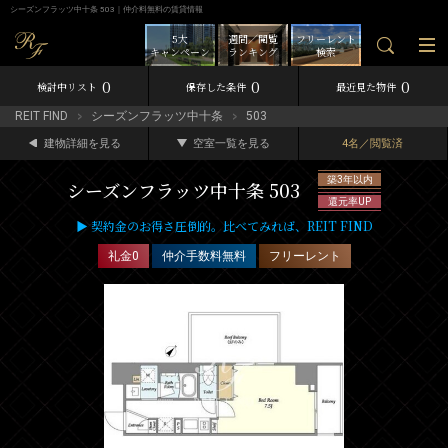
シーズンフラッツ中十条 503｜仲介料無料の賃貸情報
5大
週間／閲覧
フリーレント
キャンペーン
ランキング
検索
0
0
0
検討中リスト
保存した条件
最近見た物件
REIT FIND
シーズンフラッツ中十条
503
建物詳細を見る
空室一覧を見る
4名／閲覧済
築3年以内
シーズンフラッツ中十条 503
還元率UP
▶ 契約金のお得さ圧倒的。比べてみれば、REIT FIND
礼金0
仲介手数料無料
フリーレント