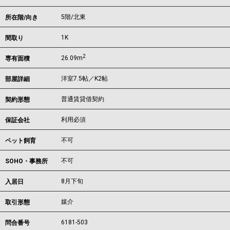
5階/北東
所在階/向き
1K
間取り
2
26.09m
専有面積
洋室7.5帖／K2帖
部屋詳細
普通賃貸借契約
契約形態
利用必須
保証会社
不可
ペット飼育
不可
SOHO・事務所
8月下旬
入居日
媒介
取引形態
6181-503
問合番号