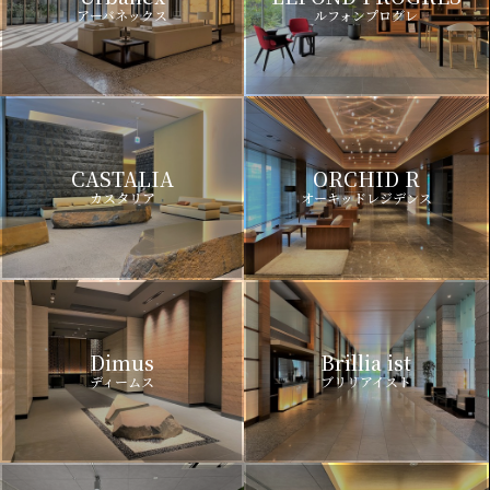
アーバネックス
ルフォンプログレ
CASTALIA
ORCHID R
カスタリア
オーキッドレジデンス
Dimus
Brillia ist
ディームス
ブリリアイスト