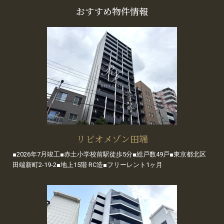
おすすめ物件情報
リビオメゾン田端
■2026年7月竣工■赤土小学校前駅徒歩5分■総戸数49戸■東京都北区
田端新町2-19-2■地上15階 RC造■フリーレント1ヶ月