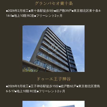
グランパセオ東十条
■2026年2月竣工■東十条駅徒歩5分■総戸数39戸■東京都北区東十条4-
14-5■地上10階 RC造■フリーレント2ヶ月
ドゥーエ王子神谷
■2026年3月竣工■王子神谷駅徒歩15分■総戸数62戸■東京都北区豊島
6-5-17■地上10階 RC造■フリーレント2ヶ月