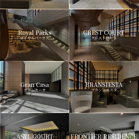
Royal Parks
CREST COURT
ロイヤルパークス
クレストコート
Gran Casa
BRANSIESTA
グランカーサ
ブランシエスタ
ASYL COURT
FRONTIER RESIDENCE