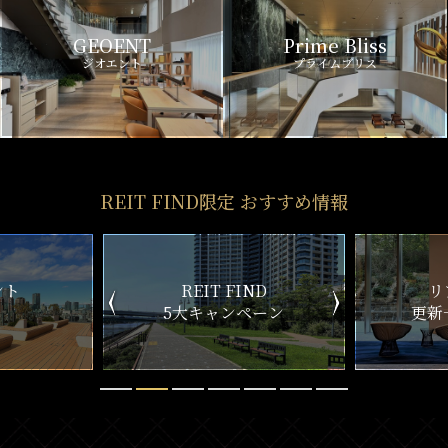
GEOENT
Prime Bliss
ジオエント
プライムブリス
REIT FIND限定 おすすめ情報
FIND
リアルタイム
ンペーン
更新一覧チェック