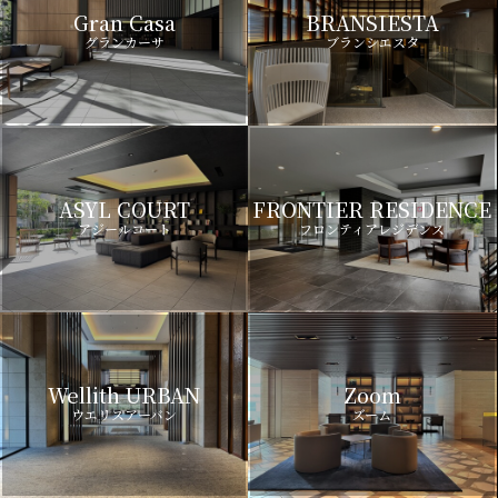
Gran Casa
BRANSIESTA
グランカーサ
ブランシエスタ
ASYL COURT
FRONTIER RESIDENCE
アジールコート
フロンティアレジデンス
Wellith URBAN
Zoom
ウエリスアーバン
ズーム