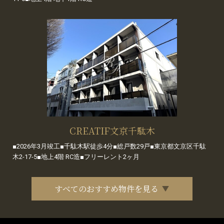
CREATIF文京千駄木
■2026年3月竣工■千駄木駅徒歩4分■総戸数29戸■東京都文京区千駄
木2-17-5■地上4階 RC造■フリーレント2ヶ月
すべてのおすすめ物件を見る