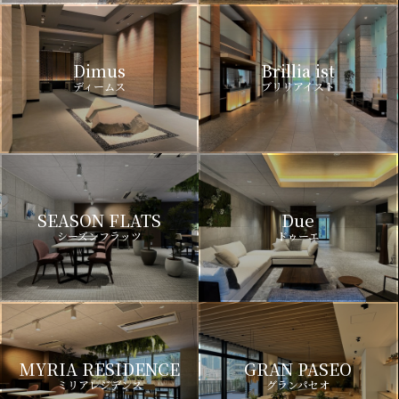
Dimus
Brillia ist
ディームス
ブリリアイスト
SEASON FLATS
Due
シーズンフラッツ
ドゥーエ
MYRIA RESIDENCE
GRAN PASEO
ミリアレジデンス
グランパセオ