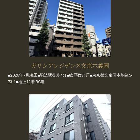
ガリシアレジデンス文京六義園
■2026年7月竣工■駒込駅徒歩4分■総戸数31戸■東京都文京区本駒込5-
73-1■地上12階 RC造