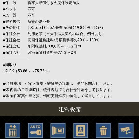
■保 険 借家人賠償付き火災保険要加入
■ペット 不可
■楽 器 不可
■鍵交換代 新築の為不要
■その他① T-Support Club入会費 契約時19,800円（税込）
■保証会社 利用必須（※大手法人契約の場合、例外あり）
■保証会社 初回保証委託料/月額賃料等の20％～100％
■保証会社 年間継続料/0.8万円～1.0万円 or
■保証会社 月額保証料賃料等の1％～2％
―――――――
■間取り
□2LDK（53.86㎡～75.72㎡）
■① 駐車場・バイク置場・駐輪場の詳細は、是非お問合せ下さい。
■② 内覧のご希望時は、物件現地待ち合わせ対応をしております。
■③ 物件写真の量と質、情報更新鮮度に特化して運営しています。
建物設備