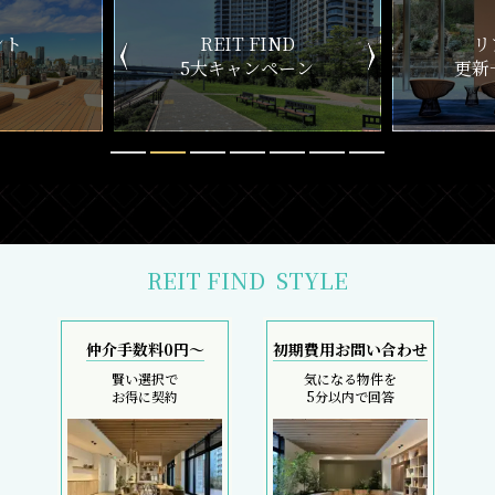
IND
リアルタイム
新
ペーン
更新一覧チェック
REIT FIND
STYLE
仲介手数料0円～
初期費用お問い合わせ
賢い選択で
気になる物件を
お得に契約
5分以内で回答