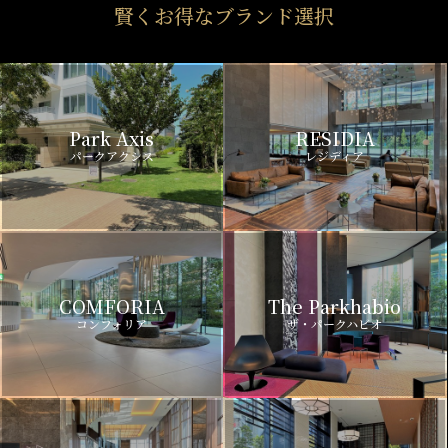
賢くお得なブランド選択
Park Axis
RESIDIA
パークアクシス
レジディア
COMFORIA
The Parkhabio
コンフォリア
ザ・パークハビオ