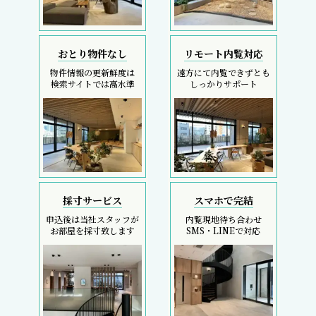
おとり物件なし
リモート内覧対応
物件情報の更新鮮度は
遠方にて内覧できずとも
検索サイトでは高水準
しっかりサポート
採寸サービス
スマホで完結
申込後は当社スタッフが
内覧現地待ち合わせ
お部屋を採寸致します
SMS・LINEで対応