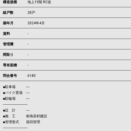
構造規模
地上15階 RC造
総戸数
28戸
築年月
2024年4月
賃料
-
管理費
-
間取り
-
専有面積
-
問合番号
6185
■駐車場 ―
■バイク置場 ―
■駐輪場 ―
―――――――
■設 計 ―
■施 工 南海辰村建設
■管理形式 巡回管理
―――――――