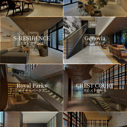
S-RESIDENCE
Genovia
エスレジデンス
ジェノヴィア
Royal Parks
CREST COURT
ロイヤルパークス
クレストコート