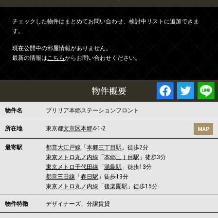
チェックした物件はまとめてお問い合わせ、検討中リストに追加できま
す。
現在公開中の部屋情報がありません。
最新の情報は
こちら
からお問い合わせください。
物件概要
物件名
ブリリア本郷ステーションフロント
所在地
東京都
文京区
本郷
4-1-2
MAP
最寄駅
都営大江戸線
「
本郷三丁目駅
」徒歩2分
東京メトロ丸ノ内線
「
本郷三丁目駅
」徒歩3分
東京メトロ千代田線
「
湯島駅
」徒歩13分
都営三田線
「
春日駅
」徒歩13分
東京メトロ丸ノ内線
「
後楽園駅
」徒歩15分
物件特徴
デザイナーズ、分譲賃貸