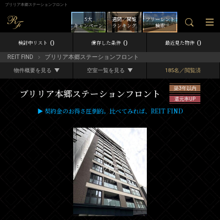
ブリリア本郷ステーションフロント
5大
週間／閲覧
フリーレント
キャンペーン
ランキング
検索
0
0
0
検討中リスト
保存した条件
最近見た物件
REIT FIND
ブリリア本郷ステーションフロント
物件概要を見る
空室一覧を見る
185名／閲覧済
築3年以内
ブリリア本郷ステーションフロント
還元率UP
▶ 契約金のお得さ圧倒的。比べてみれば、REIT FIND