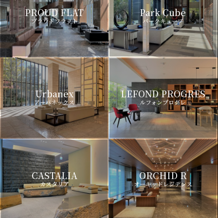
PROUD FLAT
Park Cube
プラウドフラット
パークキューブ
Urbanex
LEFOND PROGRES
アーバネックス
ルフォンプログレ
CASTALIA
ORCHID R
カスタリア
オーキッドレジデンス