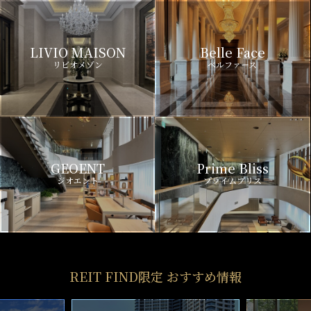
LIVIO MAISON
Belle Face
リビオメゾン
ベルファース
GEOENT
Prime Bliss
ジオエント
プライムブリス
REIT FIND限定 おすすめ情報