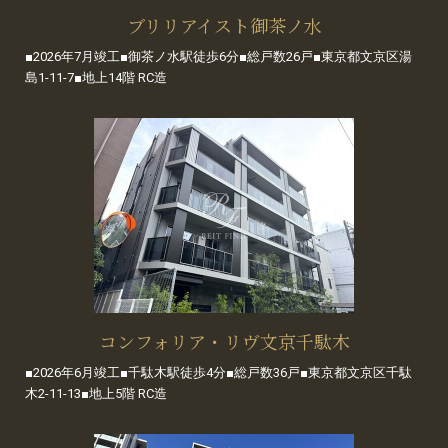
ブリリアイスト御茶ノ水
■2026年7月竣工■御茶ノ水駅徒歩6分■総戸数26戸■東京都文京区湯
島1-11-7■地上14階 RC造
コンフォリア・リヴ文京千駄木
■2026年6月竣工■千駄木駅徒歩4分■総戸数36戸■東京都文京区千駄
木2-11-13■地上5階 RC造