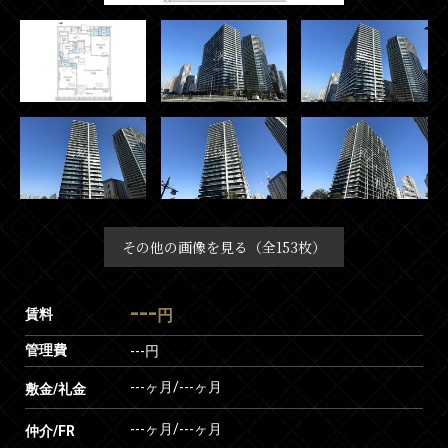
その他の画像を見る（全153枚）
---
賃料
円
管理費
---円
---ヶ月
/
---ヶ月
敷金/礼金
---ヶ月
/
---ヶ月
仲介/FR