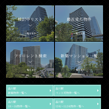
検討中リスト
最近見た物件
一覧を表示
一覧を表示
フリーレント検索
新築マンション一覧
一覧を表示
一覧を表示
品川駅
品川駅
新築物件一覧へ
ペット可物件一覧へ
品川駅
品川駅
1R～1K物件一覧へ
1DK～1LDK物件一覧へ