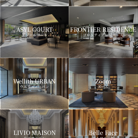
ASYL COURT
FRONTIER RESIDENCE
アジールコート
フロンティアレジデンス
Wellith URBAN
Zoom
ウエリスアーバン
ズーム
LIVIO MAISON
Belle Face
リビオメゾン
ベルファース