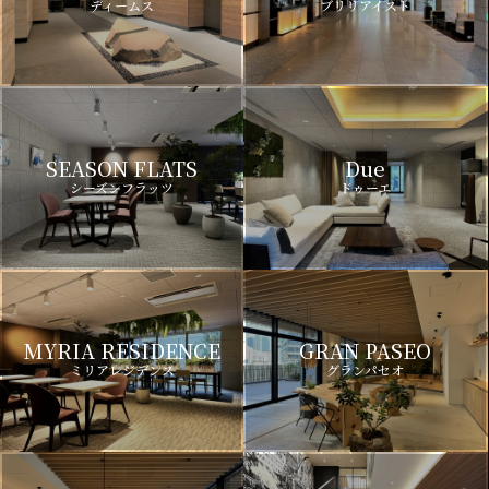
ディームス
ブリリアイスト
SEASON FLATS
Due
シーズンフラッツ
ドゥーエ
MYRIA RESIDENCE
GRAN PASEO
ミリアレジデンス
グランパセオ