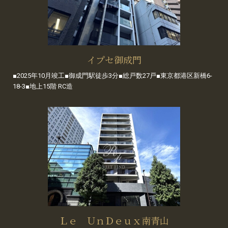
イプセ御成門
■2025年10月竣工■御成門駅徒歩3分■総戸数27戸■東京都港区新橋6-
18-3■地上15階 RC造
Ｌｅ ＵｎＤｅｕｘ南青山