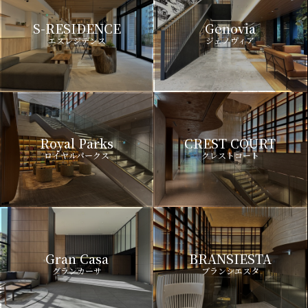
S-RESIDENCE
Genovia
エスレジデンス
ジェノヴィア
Royal Parks
CREST COURT
ロイヤルパークス
クレストコート
Gran Casa
BRANSIESTA
グランカーサ
ブランシエスタ