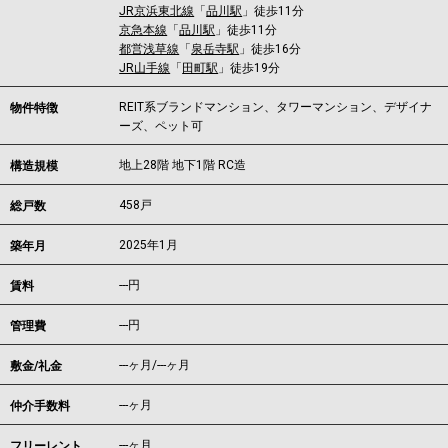
JR京浜東北線
「
品川駅
」徒歩11分
京急本線
「
品川駅
」徒歩11分
都営浅草線
「
泉岳寺駅
」徒歩16分
JR山手線
「
田町駅
」徒歩19分
REIT系ブランドマンション、タワーマンション、デザイナ
物件特徴
ーズ、ペット可
地上28階 地下1階 RC造
構造規模
458戸
総戸数
2025年1月
築年月
---
円
賃料
---円
管理費
---ヶ月
/
---ヶ月
敷金/礼金
---ヶ月
仲介手数料
---ヶ月
フリーレント