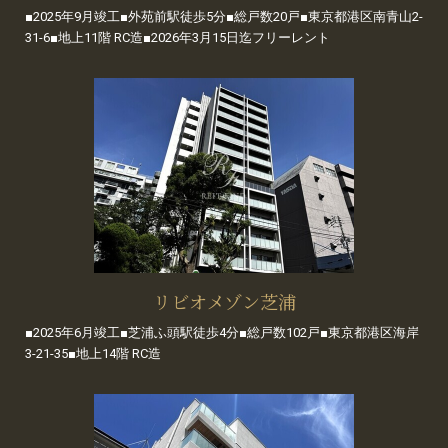
■2025年9月竣工■外苑前駅徒歩5分■総戸数20戸■東京都港区南青山2-
31-6■地上11階 RC造■2026年3月15日迄フリーレント
リビオメゾン芝浦
■2025年6月竣工■芝浦ふ頭駅徒歩4分■総戸数102戸■東京都港区海岸
3-21-35■地上14階 RC造