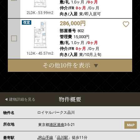
敷/礼
1.0ヶ月
/
0ヶ月
仲介/FR
0ヶ月
/
0ヶ月
2LDK - 53.99m2
向き/入居
東/即入居可
286,000円
部屋番号
802
管理費
15,000円
敷/礼
1.0ヶ月
/
0ヶ月
仲介/FR
0ヶ月
/
0ヶ月
1LDK - 45.57m2
向き/入居
東/10月上旬
その他10件を表示
物件概要
建物詳細を見る
ロイヤルパークス品川
物件名
所在地
東京都
港区
港南
3-5-21
MAP
JR山手線
「
品川駅
」徒歩11分
最寄駅