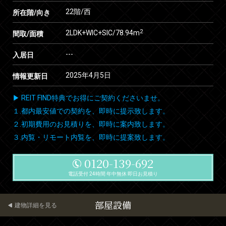
22階/西
所在階/向き
2
2LDK+WIC+SIC/78.94m
間取/面積
---
入居日
2025年4月5日
情報更新日
▶ REIT FIND特典でお得にご契約くださいませ。
１.都内最安値での契約を、即時に提示致します。
２.初期費用のお見積りを、即時に案内致します。
３.内覧・リモート内覧を、即時に提案致します。
0120-139-692
電話受付 24時間 年中無休 即日お見積り
部屋設備
建物詳細を見る