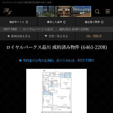
ロイヤルパークス品川 22階 成約済み物件 6461-2208
5大
週間／閲覧
フリーレント
キャンペーン
ランキング
検索
0
0
0
検討中リスト
保存した条件
最近見た物件
REIT FIND
ロイヤルパークス品川
成約済み (6461-2208)
建物詳細を見る
空室一覧を見る
2名／閲覧済
ロイヤルパークス品川 成約済み物件 (6461-2208)
▶ 契約金のお得さ圧倒的。比べてみれば、REIT FIND