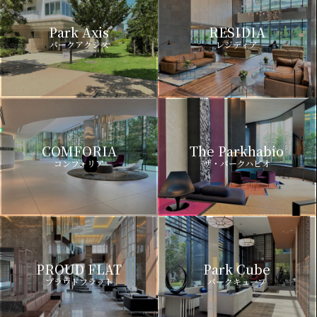
Park Axis
RESIDIA
パークアクシス
レジディア
COMFORIA
The Parkhabio
コンフォリア
ザ・パークハビオ
PROUD FLAT
Park Cube
プラウドフラット
パークキューブ