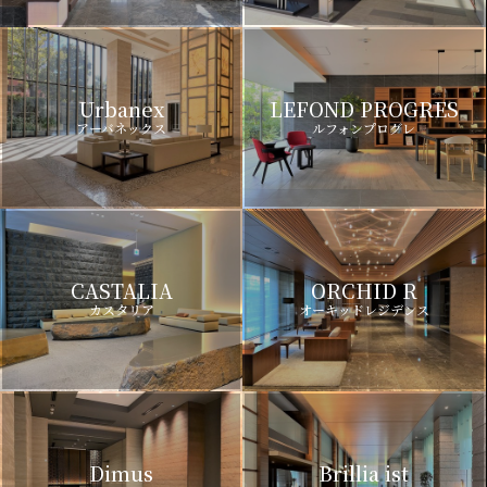
Urbanex
LEFOND PROGRES
アーバネックス
ルフォンプログレ
CASTALIA
ORCHID R
カスタリア
オーキッドレジデンス
Dimus
Brillia ist