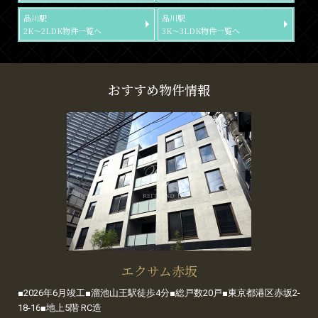
品川駅
品川駅
2K～2LDK物件一覧へ
3K～3LDK物件一覧へ
おすすめ物件情報
エクサム赤坂
■2026年6月竣工■溜池山王駅徒歩4分■総戸数20戸■東京都港区赤坂2-
18-16■地上5階 RC造