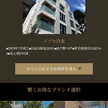
イプセ白金
■2025年7月竣工■白金台駅徒歩6分■総戸数14戸■東京都港区白金2-6-
4■地上5階 RC造
すべてのおすすめ物件を見る
賢くお得なブランド選択