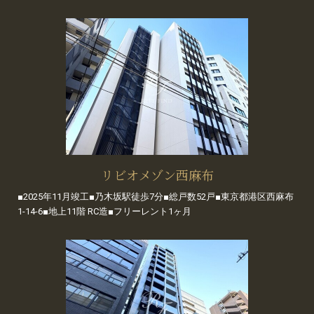
リビオメゾン西麻布
■2025年11月竣工■乃木坂駅徒歩7分■総戸数52戸■東京都港区西麻布
1-14-6■地上11階 RC造■フリーレント1ヶ月