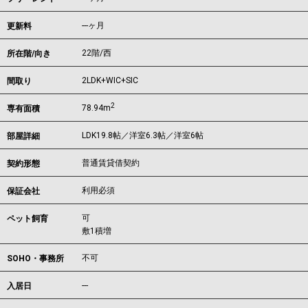
---ヶ月
更新料
22階/西
所在階/向き
2LDK+WIC+SIC
間取り
2
78.94m
専有面積
LDK19.8帖／洋室6.3帖／洋室6帖
部屋詳細
普通賃貸借契約
契約形態
利用必須
保証会社
可
ペット飼育
敷1積増
不可
SOHO・事務所
---
入居日