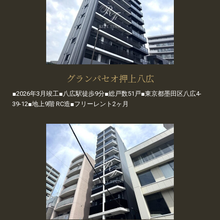
グランパセオ押上八広
■2026年3月竣工■八広駅徒歩9分■総戸数51戸■東京都墨田区八広4-
39-12■地上9階 RC造■フリーレント2ヶ月