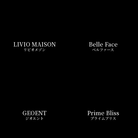
GEOENT
Prime Bliss
ジオエント
プライムブリス
REIT FIND限定 おすすめ情報
ND
リアルタイム
新
ペーン
更新一覧チェック