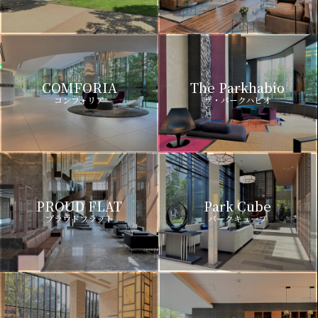
COMFORIA
The Parkhabio
コンフォリア
ザ・パークハビオ
PROUD FLAT
Park Cube
プラウドフラット
パークキューブ