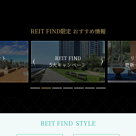
REIT FIND
STYLE
仲介手数料0円～
初期費用お問い合わせ
賢い選択で
気になる物件を
お得に契約
5分以内で回答
おとり物件なし
リモート内覧対応
物件情報の更新鮮度は
遠方にて内覧できずとも
検索サイトでは高水準
しっかりサポート