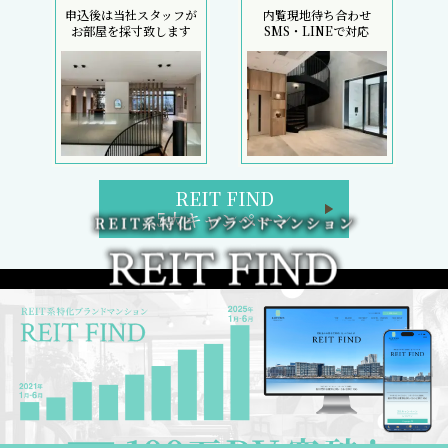
初回契約金のコストカットは、フリーレント検索へ
REIT FIND トップページ
ブランドマンション検索
区検索
路線・駅検索
REIT FIND 5大キャンペーン
週間／閲覧ランキング
フリーレント検索
新着部屋一覧
新築マンション一覧
2日以内の新着、条件改定物件
検討中リスト