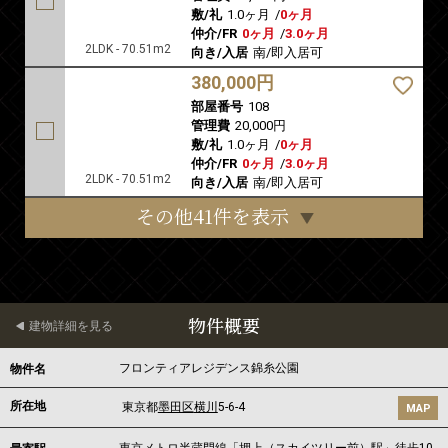
敷/礼
1.0ヶ月
/
0ヶ月
仲介/FR
0ヶ月
/
3.0ヶ月
2LDK - 70.51m2
向き/入居
南/即入居可
380,000円
部屋番号
108
管理費
20,000円
敷/礼
1.0ヶ月
/
0ヶ月
仲介/FR
0ヶ月
/
3.0ヶ月
2LDK - 70.51m2
向き/入居
南/即入居可
その他41件を表示
物件概要
建物詳細を見る
フロンティアレジデンス錦糸公園
物件名
所在地
東京都
墨田区
横川
5-6-4
MAP