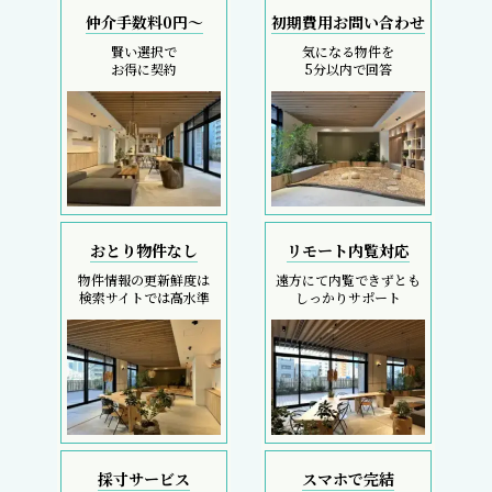
採寸サービス
スマホで完結
申込後は当社スタッフが
内覧現地待ち合わせ
お部屋を採寸致します
SMS・LINEで対応
REIT FIND
5大キャンペーン