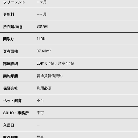
---ヶ月
フリーレント
---ヶ月
更新料
3階/南
所在階/向き
1LDK
間取り
2
37.63m
専有面積
LDK10.4帖／洋室4.4帖
部屋詳細
普通賃貸借契約
契約形態
利用必須
保証会社
不可
ペット飼育
不可
SOHO・事務所
---
入居日
媒介
取引形態