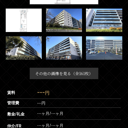
その他の画像を見る（全161枚）
---
賃料
円
管理費
---円
---ヶ月
/
---ヶ月
敷金/礼金
---ヶ月
/
---ヶ月
仲介/FR