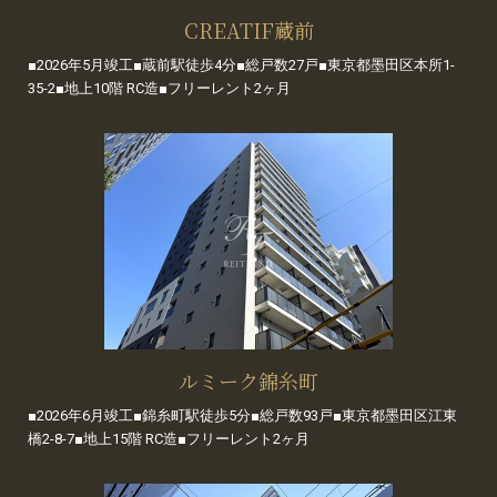
CREATIF蔵前
■2026年5月竣工■蔵前駅徒歩4分■総戸数27戸■東京都墨田区本所1-
35-2■地上10階 RC造■フリーレント2ヶ月
ルミーク錦糸町
■2026年6月竣工■錦糸町駅徒歩5分■総戸数93戸■東京都墨田区江東
橋2-8-7■地上15階 RC造■フリーレント2ヶ月