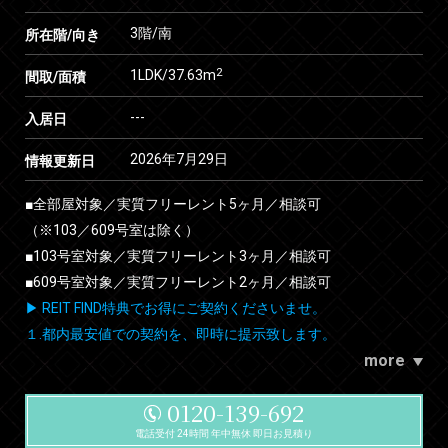
3階/南
所在階/向き
2
1LDK/37.63m
間取/面積
---
入居日
2026年7月29日
情報更新日
■全部屋対象／実質フリーレント5ヶ月／相談可
（※103／609号室は除く）
■103号室対象／実質フリーレント3ヶ月／相談可
■609号室対象／実質フリーレント2ヶ月／相談可
▶ REIT FIND特典でお得にご契約くださいませ。
１.都内最安値での契約を、即時に提示致します。
more
0120-139-692
電話受付 24時間 年中無休 即日お見積り