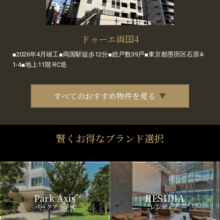
ドゥーエ両国4
■2026年4月竣工■両国駅徒歩12分■総戸数39戸■東京都墨田区石原4-
1-4■地上11階 RC造
すべてのおすすめ物件を見る
賢くお得なブランド選択
Park Axis
RESIDIA
パークアクシス
レジディア