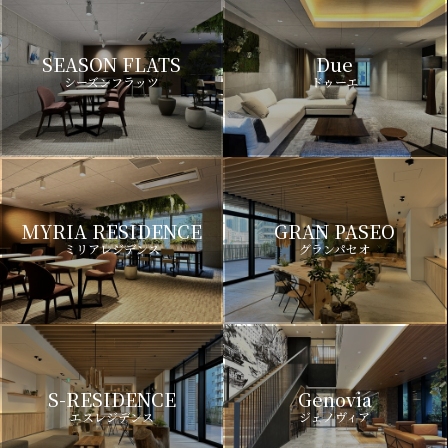
SEASON FLATS
Due
シーズンフラッツ
ドゥーエ
MYRIA RESIDENCE
GRAN PASEO
ミリアレジデンス
グランパセオ
S-RESIDENCE
Genovia
エスレジデンス
ジェノヴィア