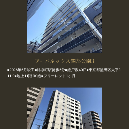
アーバネックス錦糸公園3
■2026年6月竣工■錦糸町駅徒歩6分■総戸数40戸■東京都墨田区太平3-
11-9■地上11階 RC造■フリーレント1ヶ月