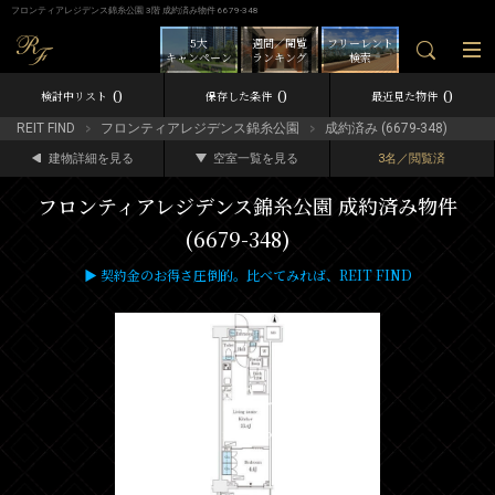
フロンティアレジデンス錦糸公園 3階 成約済み物件 6679-348
5大
週間／閲覧
フリーレント
キャンペーン
ランキング
検索
0
0
0
検討中リスト
保存した条件
最近見た物件
REIT FIND
フロンティアレジデンス錦糸公園
成約済み (6679-348)
建物詳細を見る
空室一覧を見る
3名／閲覧済
フロンティアレジデンス錦糸公園 成約済み物件
(6679-348)
▶ 契約金のお得さ圧倒的。比べてみれば、REIT FIND