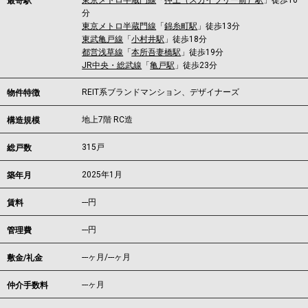
東京メトロ半蔵門線
「
押上（スカイツリー前）駅
」徒歩10
最寄駅
分
東京メトロ半蔵門線
「
錦糸町駅
」徒歩13分
東武亀戸線
「
小村井駅
」徒歩18分
都営浅草線
「
本所吾妻橋駅
」徒歩19分
JR中央・総武線
「
亀戸駅
」徒歩23分
REIT系ブランドマンション、デザイナーズ
物件特徴
地上7階 RC造
構造規模
315戸
総戸数
2025年1月
築年月
---
円
賃料
---円
管理費
---ヶ月
/
---ヶ月
敷金/礼金
---ヶ月
仲介手数料