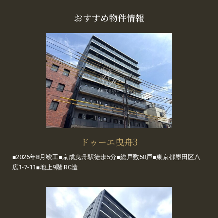
おすすめ物件情報
ドゥーエ曳舟3
■2026年8月竣工■京成曳舟駅徒歩5分■総戸数50戸■東京都墨田区八
広1-7-11■地上9階 RC造