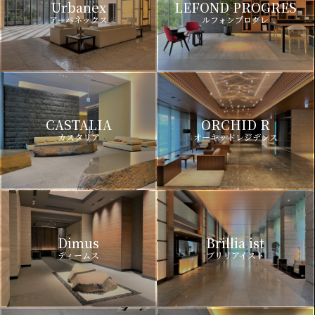
Urbanex
LEFOND PROGRES
アーバネックス
ルフォンプログレ
CASTALIA
ORCHID R
カスタリア
オーキッドレジデンス
Dimus
Brillia ist
ディームス
ブリリアイスト