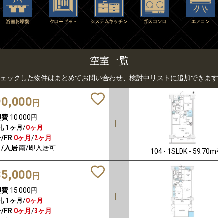
空室一覧
ェックした物件はまとめてお問い合わせ、検討中リストに追加できます
90,000
円
理費
10,000円
礼
1ヶ月
/
0ヶ月
/FR
0ヶ月
/
2ヶ月
/入居
南/即入居可
104 - 1SLDK - 59.70m
85,000
円
理費
15,000円
礼
1ヶ月
/
0ヶ月
/FR
0ヶ月
/
3ヶ月