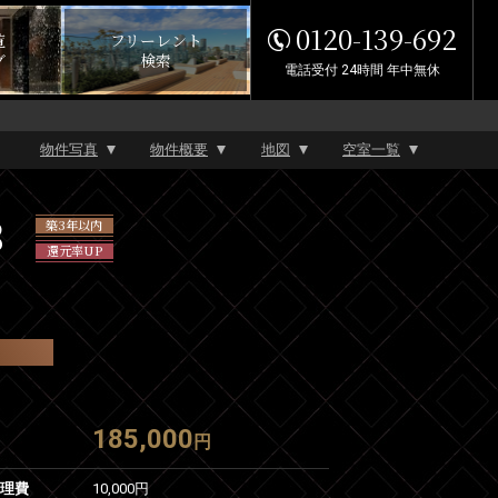
0120-139-692
覧
フリーレント
グ
検索
電話受付 24時間 年中無休
物件写真
物件概要
地図
空室一覧
3
築3年以内
還元率UP
185,000
円
管理費
10,000円