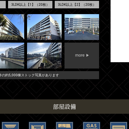
3LDK以上【1】（20枚）
3LDK以上【2】（20枚）
の約5,000棟ストック写真があります
部屋設備