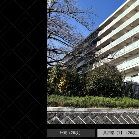
外観（20枚）
共用部【1】（20枚