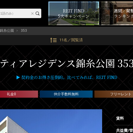
REIT FIND
週間／閲
5大キャンペーン
ランキン
錦糸公園
353
11名／閲覧済
ティアレジデンス錦糸公園 35
▶ 契約金のお得さ圧倒的。比べてみれば、REIT FIND
礼金0
仲介手数料無料
フリーレント
賃料
共益費/