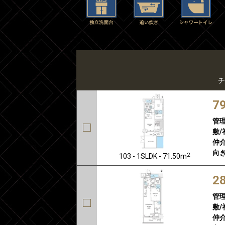
チ
7
管
敷/
仲介
向き
2
103 - 1SLDK - 71.50m
2
管
敷/
仲介