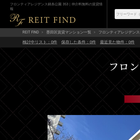
フロンティアレジデンス錦糸公園 353｜仲介料無料の賃貸情
報
REIT FIND
墨田区賃貸マンション一覧
フロンティアレジデンス
検討中リスト：
0
件
保存した条件：
0
件
最近見た物件：
0
件
フロン