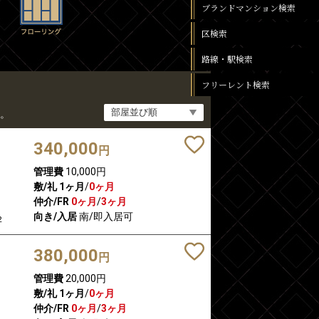
ブランドマンション検索
区検索
路線・駅検索
フリーレント検索
。
340,000
円
管理費
10,000円
敷/礼
1ヶ月
/
0ヶ月
仲介/FR
0ヶ月
/
3ヶ月
向き/入居
南/即入居可
2
380,000
円
管理費
20,000円
敷/礼
1ヶ月
/
0ヶ月
仲介/FR
0ヶ月
/
3ヶ月