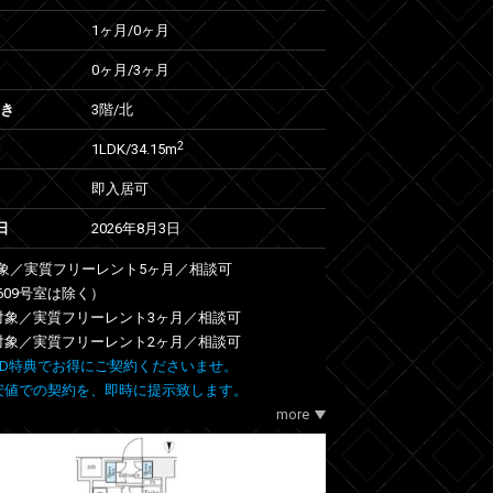
1ヶ月
/
0ヶ月
0ヶ月
/
3ヶ月
向き
3階/北
2
1LDK/34.15m
即入居可
日
2026年8月3日
象／実質フリーレント5ヶ月／相談可
609号室は除く）
室対象／実質フリーレント3ヶ月／相談可
室対象／実質フリーレント2ヶ月／相談可
 FIND特典でお得にご契約くださいませ。
安値での契約を、即時に提示致します。
more