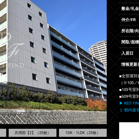
敷金/礼金
仲介/FR
所在階/
間取/面積
入居日
情報更新
■全部屋対
（※103／
■103号
■609号
▶ REIT
１.都内最
）
共用部【2】（20枚）
1DK・1LDK（20枚）