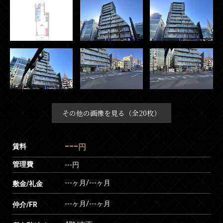
その他の画像を見る（全20枚）
---
賃料
円
管理費
---円
---ヶ月
/
---ヶ月
敷金/礼金
---ヶ月
/
---ヶ月
仲介/FR