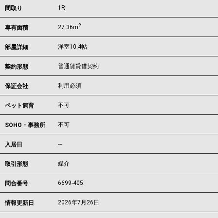
1R
間取り
2
27.36m
専有面積
洋室10.4帖
部屋詳細
普通賃貸借契約
契約形態
利用必須
保証会社
不可
ペット飼育
不可
SOHO・事務所
---
入居日
媒介
取引形態
6699-405
問合番号
2026年7月26日
情報更新日