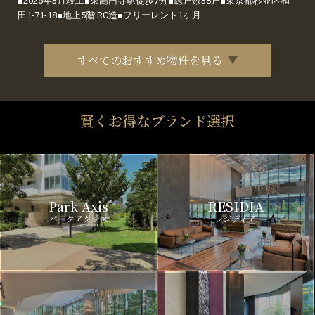
■2025年3月竣工■東高円寺駅徒歩7分■総戸数38戸■東京都杉並区和
田1-71-18■地上5階 RC造■フリーレント1ヶ月
すべてのおすすめ物件を見る
賢くお得なブランド選択
Park Axis
RESIDIA
パークアクシス
レジディア