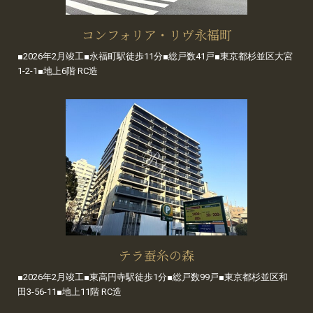
コンフォリア・リヴ永福町
■2026年2月竣工■永福町駅徒歩11分■総戸数41戸■東京都杉並区大宮
1-2-1■地上6階 RC造
テラ蚕糸の森
■2026年2月竣工■東高円寺駅徒歩1分■総戸数99戸■東京都杉並区和
田3-56-11■地上11階 RC造