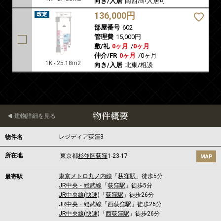
向き/入居
南西/即入居可
136,000円
部屋番号
602
管理費
15,000円
敷/礼
0ヶ月
/
0ヶ月
仲介/FR
0ヶ月
/
0ヶ月
1K - 25.18m2
向き/入居
北東/相談
物件概要
建物詳細を見る
レジディア荻窪3
物件名
所在地
東京都
杉並区
荻窪
1-23-17
MAP
東京メトロ丸ノ内線
「
荻窪駅
」徒歩5分
最寄駅
JR中央・総武線
「
荻窪駅
」徒歩5分
JR中央線(快速)
「
荻窪駅
」徒歩26分
JR中央・総武線
「
西荻窪駅
」徒歩26分
JR中央線(快速)
「
西荻窪駅
」徒歩26分