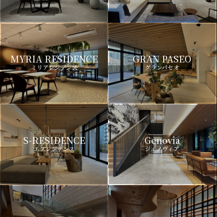
MYRIA RESIDENCE
GRAN PASEO
ミリアレジデンス
グランパセオ
S-RESIDENCE
Genovia
エスレジデンス
ジェノヴィア