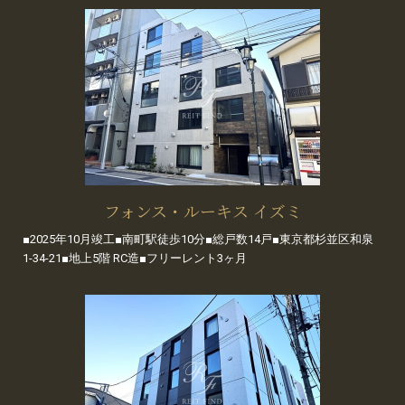
フォンス・ルーキス イズミ
■2025年10月竣工■南町駅徒歩10分■総戸数14戸■東京都杉並区和泉
1-34-21■地上5階 RC造■フリーレント3ヶ月