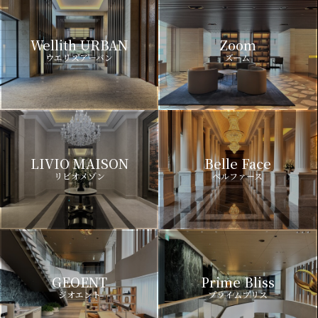
Wellith URBAN
Zoom
ウエリスアーバン
ズーム
LIVIO MAISON
Belle Face
リビオメゾン
ベルファース
GEOENT
Prime Bliss
ジオエント
プライムブリス