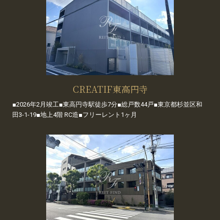
CREATIF東高円寺
■2026年2月竣工■東高円寺駅徒歩7分■総戸数44戸■東京都杉並区和
田3-1-19■地上4階 RC造■フリーレント1ヶ月