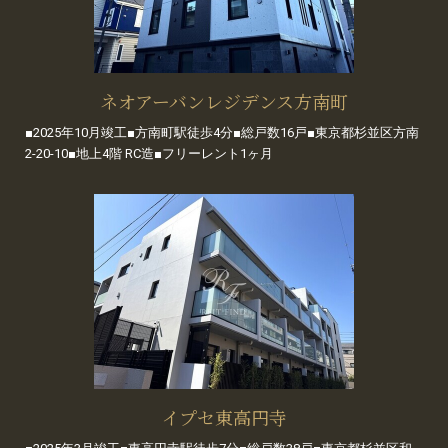
ネオアーバンレジデンス方南町
■2025年10月竣工■方南町駅徒歩4分■総戸数16戸■東京都杉並区方南
2-20-10■地上4階 RC造■フリーレント1ヶ月
イプセ東高円寺