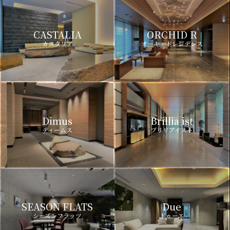
CASTALIA
ORCHID R
カスタリア
オーキッドレジデンス
Dimus
Brillia ist
ディームス
ブリリアイスト
SEASON FLATS
Due
シーズンフラッツ
ドゥーエ