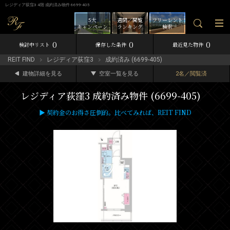
レジディア荻窪3 4階 成約済み物件 6699-405
5大
週間／閲覧
フリーレント
キャンペーン
ランキング
検索
0
0
0
検討中リスト
保存した条件
最近見た物件
REIT FIND
レジディア荻窪3
成約済み (6699-405)
建物詳細を見る
空室一覧を見る
2名／閲覧済
レジディア荻窪3 成約済み物件 (6699-405)
▶ 契約金のお得さ圧倒的。比べてみれば、REIT FIND