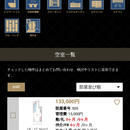
空室一覧
チェックした物件はまとめてお問い合わせ、検討中リストに追加できま
す。
MAP
MAP
133,000円
部屋番号
505
管理費
15,000円
敷/礼
0ヶ月
/
0ヶ月
仲介/FR
0ヶ月
/
0ヶ月
1R - 27.36m2