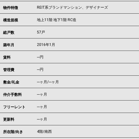
REIT系ブランドマンション、デザイナーズ
物件特徴
地上11階 地下1階 RC造
構造規模
57戸
総戸数
2016年1月
築年月
---
円
賃料
---円
管理費
---ヶ月
/
---ヶ月
敷金/礼金
---ヶ月
仲介手数料
---ヶ月
フリーレント
---ヶ月
更新料
4階/南西
所在階/向き