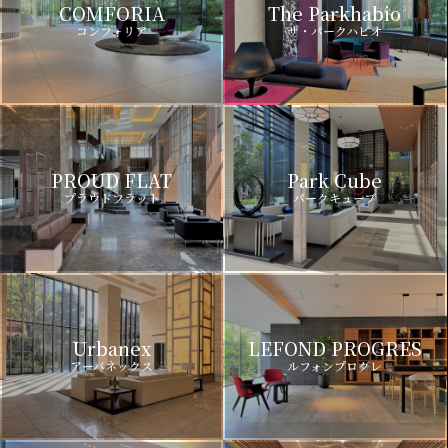
COMFORIA
The Parkhabio
コンフォリア
ザ・パークハビオ
PROUD FLAT
Park Cube
プラウドフラット
パークキューブ
Urbanex
LEFOND PROGRES
アーバネックス
ルフォンプログレ