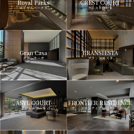
Royal Parks
CREST COURT
ロイヤルパークス
クレストコート
Gran Casa
BRANSIESTA
グランカーサ
ブランシエスタ
ASYL COURT
FRONTIER RESIDENCE
アジールコート
フロンティアレジデンス