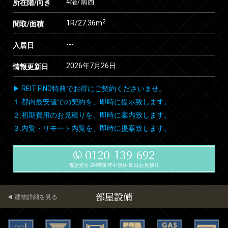
4階/南西
所在階/向き
2
1R/27.36m
間取/面積
---
入居日
2026年7月26日
情報更新日
▶ REIT FIND特典でお得にご契約くださいませ。
１.都内最安値での契約を、即時に提示致します。
２.初期費用のお見積りを、即時に案内致します。
３.内覧・リモート内覧を、即時に提案致します。
0120-139-692
電話受付 24時間 年中無休 即日お見積り
部屋設備
建物詳細を見る