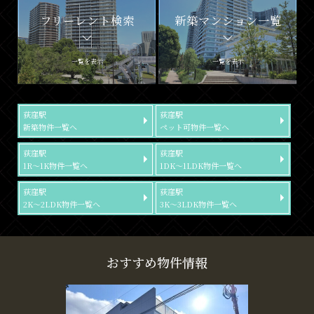
フリーレント検索
新築マンション一覧
一覧を表示
一覧を表示
荻窪駅
荻窪駅
新築物件一覧へ
ペット可物件一覧へ
荻窪駅
荻窪駅
1R～1K物件一覧へ
1DK～1LDK物件一覧へ
荻窪駅
荻窪駅
2K～2LDK物件一覧へ
3K～3LDK物件一覧へ
おすすめ物件情報