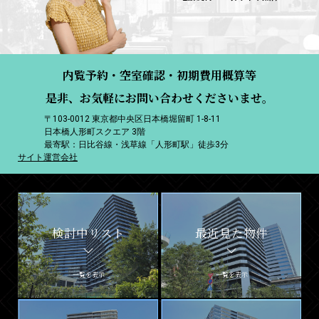
内覧予約・空室確認・初期費用概算等
是非、お気軽にお問い合わせくださいませ。
〒103-0012 東京都中央区日本橋堀留町 1-8-11
日本橋人形町スクエア 3階
最寄駅：日比谷線・浅草線「人形町駅」徒歩3分
サイト運営会社
検討中リスト
最近見た物件
一覧を表示
一覧を表示