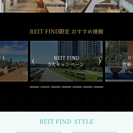
REIT FIND限定 おすすめ情報
ND
リアルタイム
新
ペーン
更新一覧チェック
REIT FIND
STYLE