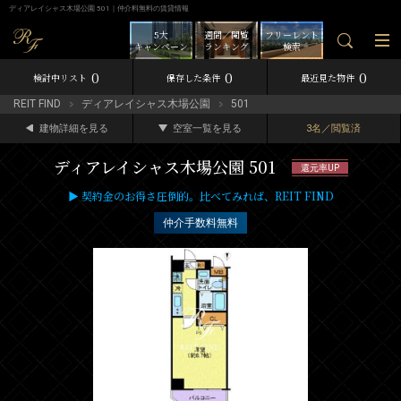
ディアレイシャス木場公園 501｜仲介料無料の賃貸情報
5大
週間／閲覧
フリーレント
キャンペーン
ランキング
検索
0
0
0
検討中リスト
保存した条件
最近見た物件
REIT FIND
ディアレイシャス木場公園
501
建物詳細を見る
空室一覧を見る
3名／閲覧済
ディアレイシャス木場公園 501
還元率UP
▶ 契約金のお得さ圧倒的。比べてみれば、REIT FIND
仲介手数料無料