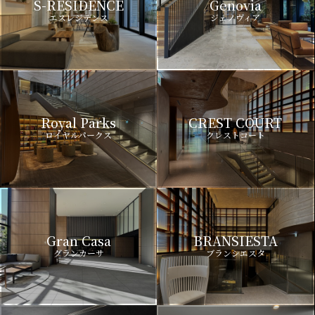
S-RESIDENCE
Genovia
エスレジデンス
ジェノヴィア
Royal Parks
CREST COURT
ロイヤルパークス
クレストコート
Gran Casa
BRANSIESTA
グランカーサ
ブランシエスタ