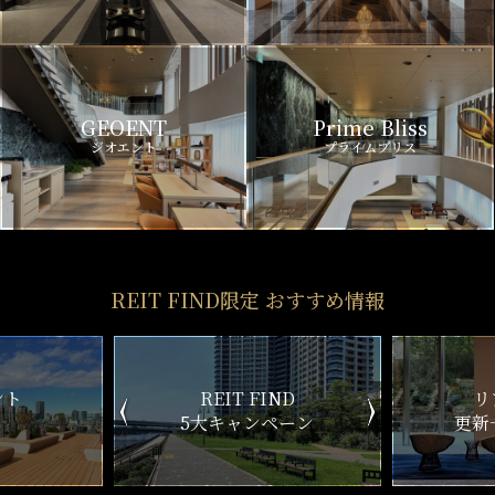
GEOENT
Prime Bliss
ジオエント
プライムブリス
REIT FIND限定 おすすめ情報
ND
リアルタイム
新
ペーン
更新一覧チェック