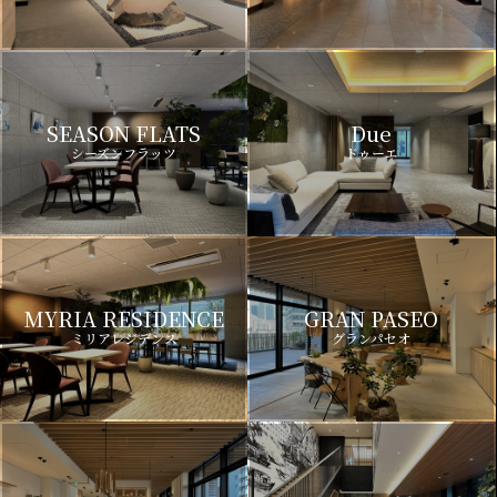
SEASON FLATS
Due
シーズンフラッツ
ドゥーエ
MYRIA RESIDENCE
GRAN PASEO
ミリアレジデンス
グランパセオ