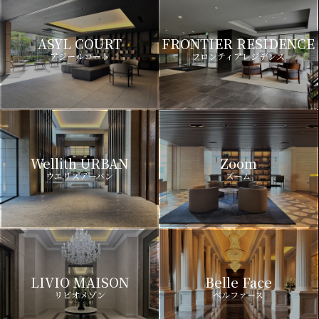
ASYL COURT
FRONTIER RESIDENCE
アジールコート
フロンティアレジデンス
Wellith URBAN
Zoom
ウエリスアーバン
ズーム
LIVIO MAISON
Belle Face
リビオメゾン
ベルファース