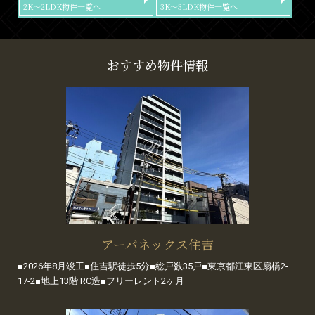
2K～2LDK物件一覧へ
3K～3LDK物件一覧へ
おすすめ物件情報
アーバネックス住吉
■2026年8月竣工■住吉駅徒歩5分■総戸数35戸■東京都江東区扇橋2-
17-2■地上13階 RC造■フリーレント2ヶ月