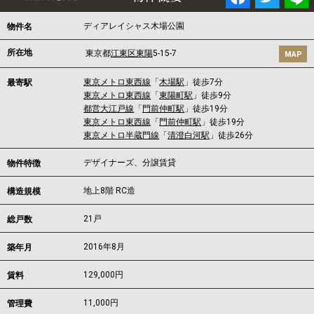
ディアレイシャス木場公園
物件名
所在地
東京都
江東区
東陽
5-15-7
MAP
東京メトロ東西線
「
木場駅
」徒歩7分
最寄駅
東京メトロ東西線
「
東陽町駅
」徒歩9分
都営大江戸線
「
門前仲町駅
」徒歩19分
東京メトロ東西線
「
門前仲町駅
」徒歩19分
東京メトロ半蔵門線
「
清澄白河駅
」徒歩26分
デザイナーズ、分譲賃貸
物件特徴
地上8階 RC造
構造規模
21戸
総戸数
2016年8月
築年月
129,000
円
賃料
11,000円
管理費