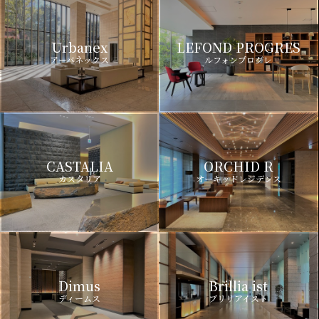
Urbanex
LEFOND PROGRES
アーバネックス
ルフォンプログレ
CASTALIA
ORCHID R
カスタリア
オーキッドレジデンス
Dimus
Brillia ist
ディームス
ブリリアイスト