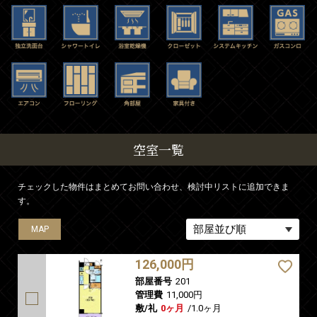
空室一覧
チェックした物件はまとめてお問い合わせ、検討中リストに追加できま
す。
MAP
MAP
MAP
MAP
MAP
MAP
MAP
MAP
MAP
MAP
126,000円
部屋番号
201
管理費
11,000円
敷/礼
0ヶ月
/
1.0ヶ月