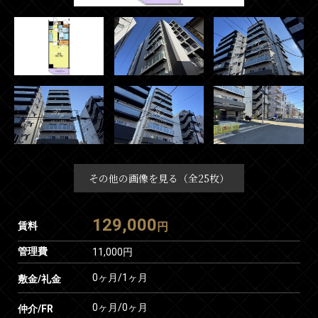
その他の画像を見る（全25枚）
129,000
賃料
円
管理費
11,000円
0ヶ月
/
1ヶ月
敷金/礼金
0ヶ月
/
0ヶ月
仲介/FR