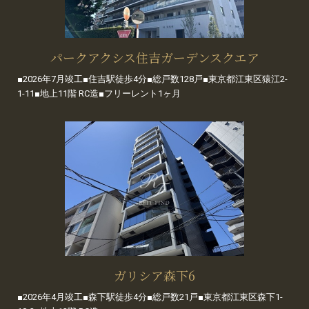
パークアクシス住吉ガーデンスクエア
■2026年7月竣工■住吉駅徒歩4分■総戸数128戸■東京都江東区猿江2-
1-11■地上11階 RC造■フリーレント1ヶ月
ガリシア森下6
■2026年4月竣工■森下駅徒歩4分■総戸数21戸■東京都江東区森下1-