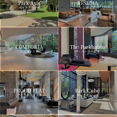
Park Axis
RESIDIA
パークアクシス
レジディア
COMFORIA
The Parkhabio
コンフォリア
ザ・パークハビオ
PROUD FLAT
Park Cube
プラウドフラット
パークキューブ