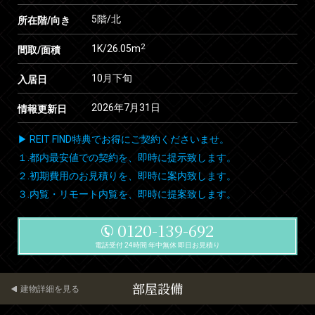
5階/北
所在階/向き
2
1K/26.05m
間取/面積
10月下旬
入居日
2026年7月31日
情報更新日
▶ REIT FIND特典でお得にご契約くださいませ。
１.都内最安値での契約を、即時に提示致します。
２.初期費用のお見積りを、即時に案内致します。
３.内覧・リモート内覧を、即時に提案致します。
0120-139-692
電話受付 24時間 年中無休 即日お見積り
部屋設備
建物詳細を見る