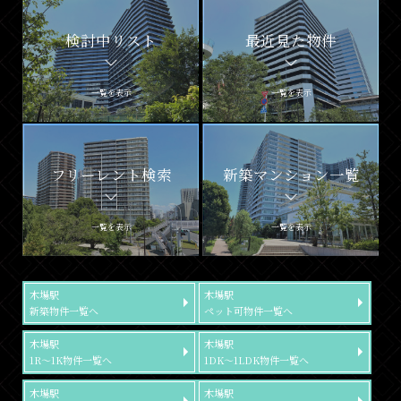
検討中リスト
最近見た物件
一覧を表示
一覧を表示
フリーレント検索
新築マンション一覧
一覧を表示
一覧を表示
木場駅
木場駅
新築物件一覧へ
ペット可物件一覧へ
木場駅
木場駅
1R～1K物件一覧へ
1DK～1LDK物件一覧へ
木場駅
木場駅