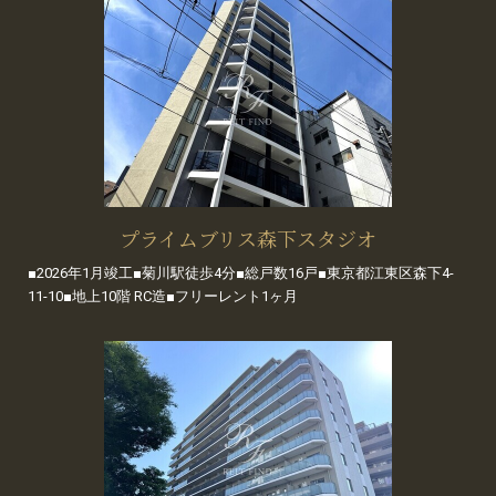
プライムブリス森下スタジオ
■2026年1月竣工■菊川駅徒歩4分■総戸数16戸■東京都江東区森下4-
11-10■地上10階 RC造■フリーレント1ヶ月