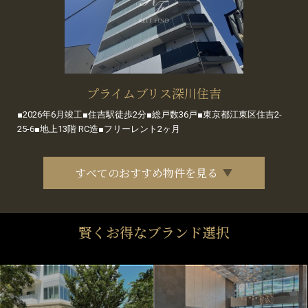
プライムブリス深川住吉
■2026年6月竣工■住吉駅徒歩2分■総戸数36戸■東京都江東区住吉2-
25-6■地上13階 RC造■フリーレント2ヶ月
すべてのおすすめ物件を見る
賢くお得なブランド選択