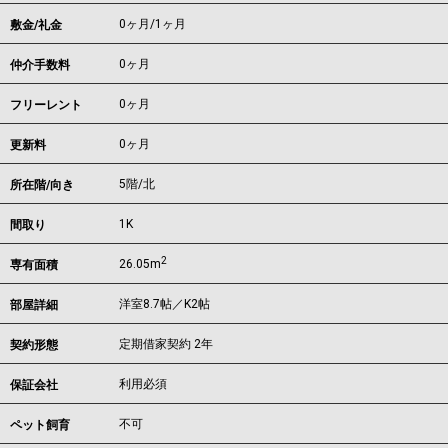
0ヶ月
/
1ヶ月
敷金/礼金
0ヶ月
仲介手数料
0ヶ月
フリーレント
0ヶ月
更新料
5階/北
所在階/向き
1K
間取り
2
26.05m
専有面積
洋室8.7帖／K2帖
部屋詳細
定期借家契約 2年
契約形態
利用必須
保証会社
不可
ペット飼育