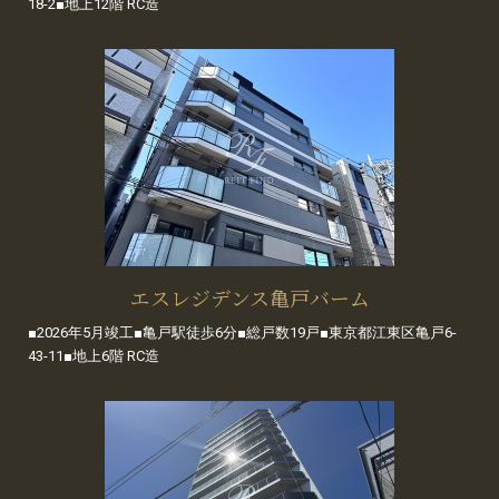
18-2■地上12階 RC造
エスレジデンス亀戸バーム
■2026年5月竣工■亀戸駅徒歩6分■総戸数19戸■東京都江東区亀戸6-
43-11■地上6階 RC造