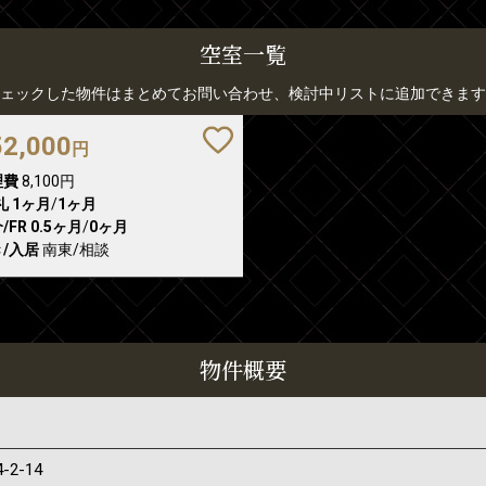
空室一覧
ェックした物件はまとめてお問い合わせ、検討中リストに追加できます
52,000
円
理費
8,100円
礼
1ヶ月
/
1ヶ月
/FR
0.5ヶ月
/
0ヶ月
/入居
南東/相談
物件概要
4-2-14