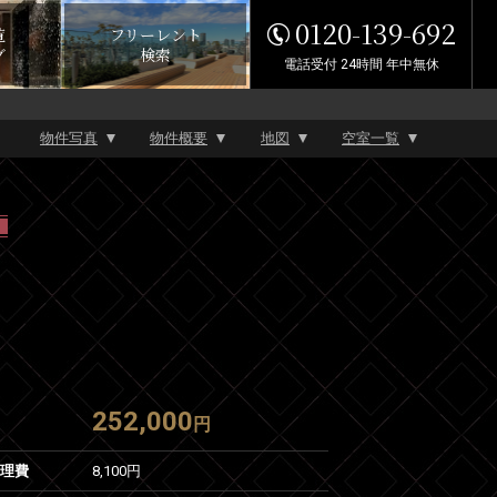
0120-139-692
覧
フリーレント
グ
検索
電話受付 24時間 年中無休
物件写真
物件概要
地図
空室一覧
252,000
円
管理費
8,100円