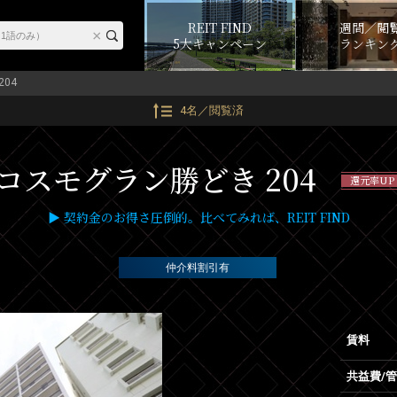
REIT FIND
週間／閲
5大キャンペーン
ランキン
204
4名／閲覧済
コスモグラン勝どき 204
還元率UP
▶ 契約金のお得さ圧倒的。比べてみれば、REIT FIND
仲介料割引有
賃料
共益費/