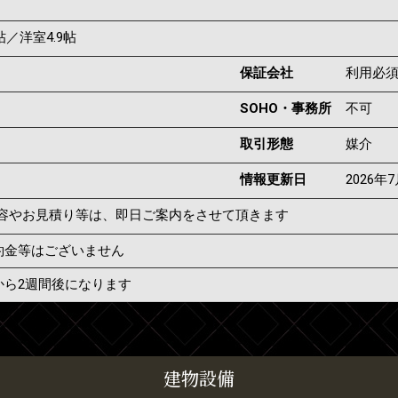
4帖／洋室4.9帖
保証会社
利用必
SOHO・事務所
不可
取引形態
媒介
情報更新日
2026年
容やお見積り等は、即日ご案内をさせて頂きます
約金等はございません
から2週間後になります
建物設備