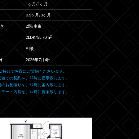
1ヶ月
/
1ヶ月
0.5ヶ月
/
0ヶ月
向き
2階/南東
2
2LDK/55.70m
相談
日
2026年7月4日
 FIND特典でお得にご契約くださいませ。
安値での契約を、即時に提示致します。
用のお見積りを、即時に案内致します。
リモート内覧を、即時に提案致します。