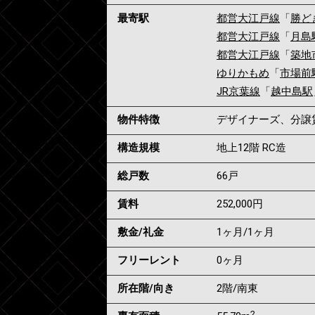
最寄駅
都営大江戸線
「
勝ど
都営大江戸線
「
月島
都営大江戸線
「
築地
ゆりかもめ
「
市場前
JR京葉線
「
越中島駅
物件特徴
デザイナーズ、分譲
構造規模
地上12階 RC造
総戸数
66戸
賃料
252,000
円
敷金/礼金
1ヶ月
/
1ヶ月
フリーレント
0ヶ月
所在階/向き
2階/南東
2