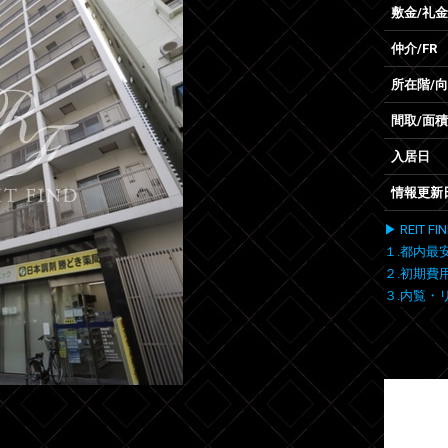
敷金/礼金
仲介/FR
所在階/
間取/面積
入居日
情報更新
▶ REIT
１.都内最
２.初期費
３.内覧・