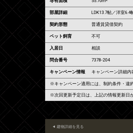
専有面積
55.70m
部屋詳細
LDK13.7帖／洋室6.
契約形態
普通賃貸借契約
ペット飼育
不可
入居日
相談
問合番号
7378-204
キャンペーン情報
キャンペーン詳細内
※キャンペーン適用には、制約条件・違
※次回更新予定日は、上記の情報更新日
建物詳細を見る