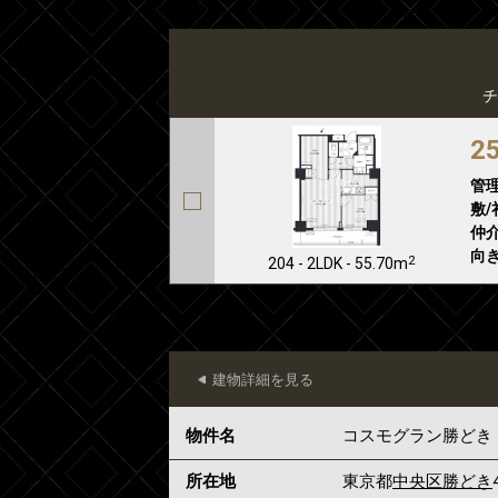
チ
2
管
敷/
仲介
向き
2
204 - 2LDK - 55.70m
建物詳細を見る
物件名
コスモグラン勝どき
所在地
東京都
中央区
勝どき