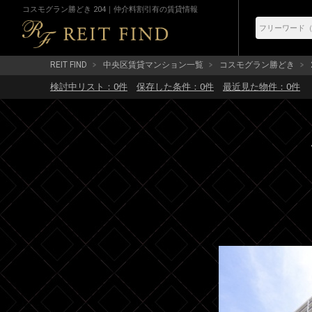
コスモグラン勝どき 204｜仲介料割引有の賃貸情報
REIT FIND
中央区賃貸マンション一覧
コスモグラン勝どき
検討中リスト：
0
件
保存した条件：
0
件
最近見た物件：
0
件