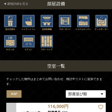
部屋設備
建物詳細を見る
空室一覧
チェックした物件はまとめてお問い合わせ、検討中リストに追加できま
す。
MAP
MAP
MAP
MAP
MAP
MAP
MAP
MAP
MAP
MAP
MAP
MAP
MAP
MAP
116,000円