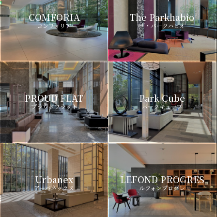
COMFORIA
The Parkhabio
コンフォリア
ザ・パークハビオ
PROUD FLAT
Park Cube
プラウドフラット
パークキューブ
Urbanex
LEFOND PROGRES
アーバネックス
ルフォンプログレ