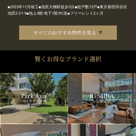
■2025年11月竣工■池尻大橋駅徒歩5分■総戸数15戸■東京都世田谷区
池尻2-21-9■地上4階 地下1階 RC造■フリーレント2ヶ月
すべてのおすすめ物件を見る
賢くお得なブランド選択
Park Axis
RESIDIA
パークアクシス
レジディア