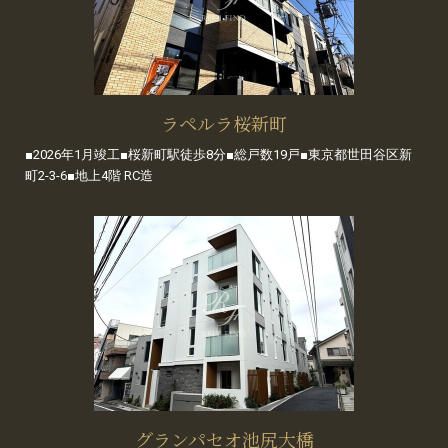
ラペルラ桜新町
■2026年1月竣工■桜新町駅徒歩8分■総戸数19戸■東京都世田谷区新
町2-3-6■地上4階 RC造
グランパセオ池尻大橋