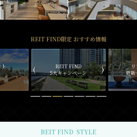
REIT FIND限定 おすすめ情報
ND
リアルタイム
新
ペーン
更新一覧チェック
REIT FIND
STYLE