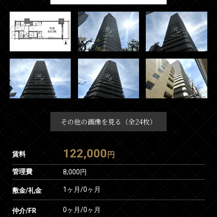
その他の画像を見る（全24枚）
122,000
賃料
円
管理費
8,000円
1ヶ月
/
0ヶ月
敷金/礼金
0ヶ月
/
0ヶ月
仲介/FR