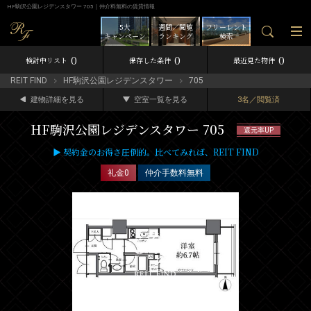
HF駒沢公園レジデンスタワー 705｜仲介料無料の賃貸情報
5大
週間／閲覧
フリーレント
キャンペーン
ランキング
検索
0
0
0
検討中リスト
保存した条件
最近見た物件
REIT FIND
HF駒沢公園レジデンスタワー
705
建物詳細を見る
空室一覧を見る
3名／閲覧済
HF駒沢公園レジデンスタワー 705
還元率UP
▶ 契約金のお得さ圧倒的。比べてみれば、REIT FIND
礼金0
仲介手数料無料