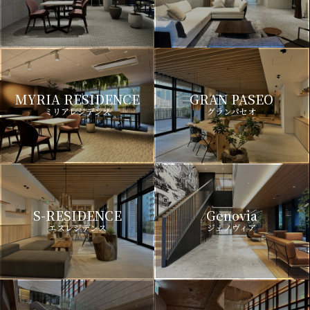
MYRIA RESIDENCE
GRAN PASEO
ミリアレジデンス
グランパセオ
S-RESIDENCE
Genovia
エスレジデンス
ジェノヴィア