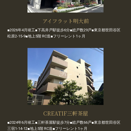
アイフラット明大前
■2026年4月竣工■下高井戸駅徒歩6分■総戸数29戸■東京都世田谷区
松原2-15-9■地上5階 RC造■フリーレント1ヶ月
CREATIF三軒茶屋
■2024年6月竣工■三軒茶屋駅徒歩7分■総戸数66戸■東京都世田谷区
三宿1-14-12■地上5階 RC造■フリーレント1ヶ月