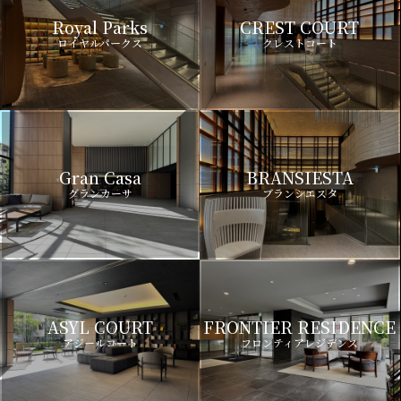
Royal Parks
CREST COURT
ロイヤルパークス
クレストコート
Gran Casa
BRANSIESTA
グランカーサ
ブランシエスタ
ASYL COURT
FRONTIER RESIDENCE
アジールコート
フロンティアレジデンス