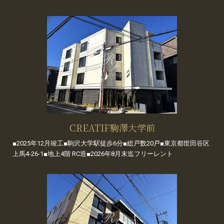
CREATIF駒澤大学前
■2025年12月竣工■駒沢大学駅徒歩6分■総戸数20戸■東京都世田谷区
上馬4-26-1■地上4階 RC造■2026年8月末迄フリーレント