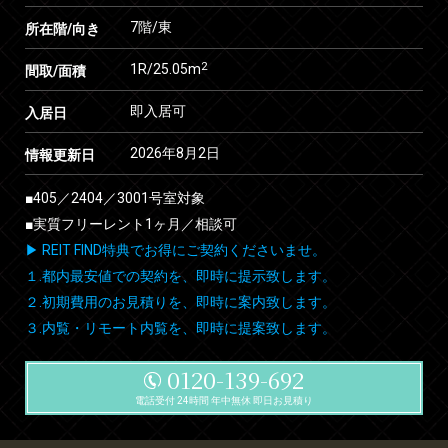
7階/東
所在階/向き
2
1R/25.05m
間取/面積
即入居可
入居日
2026年8月2日
情報更新日
■405／2404／3001号室対象
■実質フリーレント1ヶ月／相談可
▶ REIT FIND特典でお得にご契約くださいませ。
１.都内最安値での契約を、即時に提示致します。
２.初期費用のお見積りを、即時に案内致します。
３.内覧・リモート内覧を、即時に提案致します。
0120-139-692
電話受付 24時間 年中無休 即日お見積り