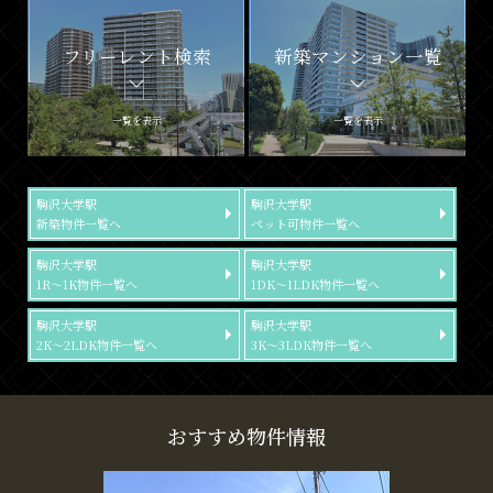
フリーレント検索
新築マンション一覧
一覧を表示
一覧を表示
駒沢大学駅
駒沢大学駅
新築物件一覧へ
ペット可物件一覧へ
駒沢大学駅
駒沢大学駅
1R～1K物件一覧へ
1DK～1LDK物件一覧へ
駒沢大学駅
駒沢大学駅
2K～2LDK物件一覧へ
3K～3LDK物件一覧へ
おすすめ物件情報