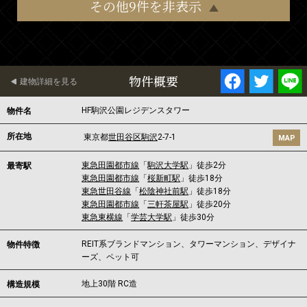
その他9件を非表示
物件概要
建物詳細を見る
HF駒沢公園レジデンスタワー
物件名
所在地
東京都
世田谷区
駒沢
2-7-1
MAP
東急田園都市線
「
駒沢大学駅
」徒歩2分
最寄駅
東急田園都市線
「
桜新町駅
」徒歩18分
東急世田谷線
「
松陰神社前駅
」徒歩18分
東急田園都市線
「
三軒茶屋駅
」徒歩20分
東急東横線
「
学芸大学駅
」徒歩30分
REIT系ブランドマンション、タワーマンション、デザイナ
物件特徴
ーズ、ペット可
地上30階 RC造
構造規模