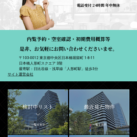
電話受付 24時間 年中無休
内覧予約・空室確認・初期費用概算等
是非、お気軽にお問い合わせくださいませ。
〒103-0012 東京都中央区日本橋堀留町 1-8-11
日本橋人形町スクエア 3階
最寄駅：日比谷線・浅草線「人形町駅」徒歩3分
サイト運営会社
検討中リスト
最近見た物件
一覧を表示
一覧を表示