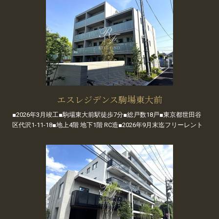
エスレジデンス駒場東大前
■2026年3月竣工■駒場東大前駅徒歩7分■総戸数18戸■東京都世田谷
区代沢1-11-18■地上4階 地下1階 RC造■2026年9月末迄フリーレント