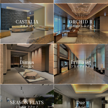
CASTALIA
ORCHID R
カスタリア
オーキッドレジデンス
Dimus
Brillia ist
ディームス
ブリリアイスト
SEASON FLATS
Due
シーズンフラッツ
ドゥーエ