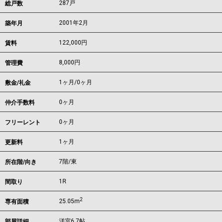
287戸
総戸数
2001年2月
築年月
122,000
円
賃料
8,000円
管理費
1ヶ月
/
0ヶ月
敷金/礼金
0ヶ月
仲介手数料
0ヶ月
フリーレント
1ヶ月
更新料
7階/東
所在階/向き
1R
間取り
2
25.05m
専有面積
洋室6.7帖
部屋詳細