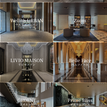
Wellith URBAN
Zoom
ウエリスアーバン
ズーム
LIVIO MAISON
Belle Face
リビオメゾン
ベルファース
GEOENT
Prime Bliss
ジオエント
プライムブリス