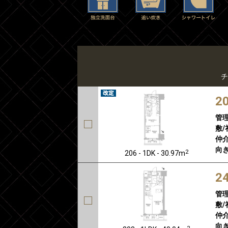
チ
2
管
敷/
仲介
向き
2
206 - 1DK - 30.97m
2
管
敷/
仲介
向き
2