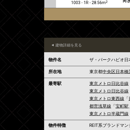
向き
2
1003 - 1R - 28.56m
建物詳細を見る
物件名
ザ・パークハビオ日
所在地
東京都
中央区
日本橋
最寄駅
東京メトロ日比谷線
東京メトロ日比谷線
東京メトロ東西線
「
都営浅草線
「
宝町駅
東京メトロ半蔵門線
物件特徴
REIT系ブランドマ