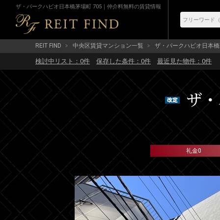
ザ・パークハビオ日本橋茅場町 705｜仲介料無料の賃貸情報
REIT FIND
中央区賃貸マンション一覧
ザ・パークハビオ日本橋
検討中リスト：
0
件
保存した条件：
0
件
最近見た物件：
0
件
ザ・
礼金0