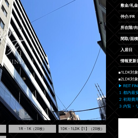
敷金/礼金
仲介/FR
所在階/
間取/面積
入居日
情報更新
■1LDK
■2LDK
▶ REIT
１.都内最
２.初期費
３.内覧・
1R・1K（20枚）
1DK・1LDK【1】（20枚）