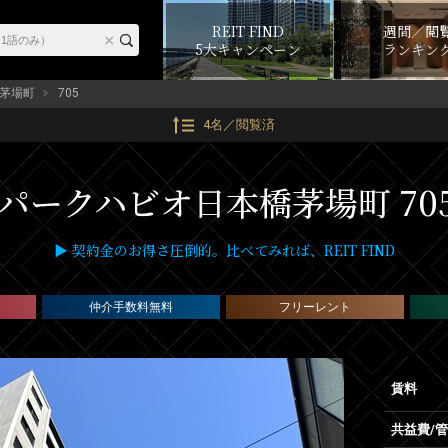
REIT FIND
週間／閲
5大キャンペーン
ランキン
茅場町
705
4名／閲覧済
パークハビオ日本橋茅場町 70
▶ 契約金のお得さ圧倒的。比べてみれば、REIT FIND
仲介手数料無料
フリーレント
賃料
共益費/