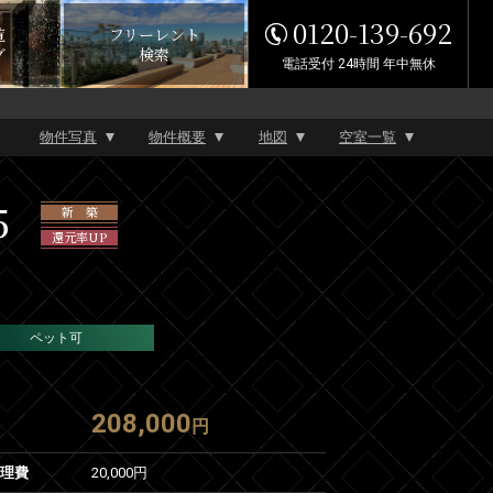
0120-139-692
覧
フリーレント
グ
検索
電話受付 24時間 年中無休
物件写真
物件概要
地図
空室一覧
5
新 築
還元率UP
ペット可
208,000
円
管理費
20,000円