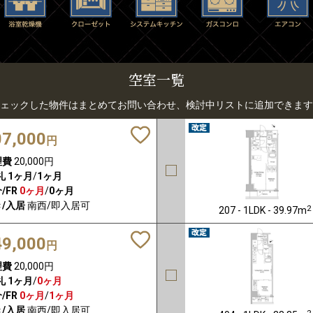
空室一覧
ェックした物件はまとめてお問い合わせ、検討中リストに追加できます
07,000
円
理費
20,000円
礼
1ヶ月
/
1ヶ月
/FR
0ヶ月
/
0ヶ月
/入居
南西/即入居可
2
207 - 1LDK - 39.97m
49,000
円
理費
20,000円
礼
1ヶ月
/
0ヶ月
/FR
0ヶ月
/
1ヶ月
/入居
南西/即入居可
2