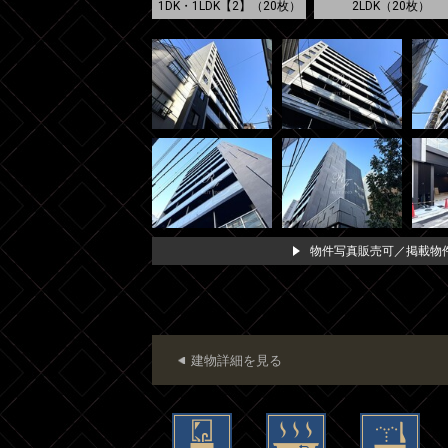
1DK・1LDK【2】（20枚）
2LDK（20枚）
物件写真販売可／掲載物件
建物詳細を見る