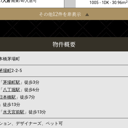
/入居
南東/即入居可
2
1005 - 1DK - 30.96m
12
その他
件を非表示
物件概要
本橋茅場町
茅場町
2-2-5
「
茅場町駅
」徒歩3分
「
八丁堀駅
」徒歩6分
日本橋駅
」徒歩7分
」徒歩13分
「
水天宮前駅
」徒歩13分
ンション、デザイナーズ、ペット可