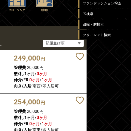
ブランドマンション検索
区検索
路線・駅検索
フリーレント検索
。
249,000
円
管理費
20,000円
敷/礼
1ヶ月
/
0ヶ月
仲介/FR
0ヶ月
/
1ヶ月
向き/入居
南西/即入居可
254,000
円
管理費
20,000円
敷/礼
1ヶ月
/
0ヶ月
仲介/FR
0ヶ月
/
1ヶ月
向き/入居
南東/即入居可