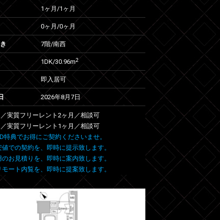
1ヶ月
/
1ヶ月
0ヶ月
/
0ヶ月
向き
7階/南西
2
1DK/30.96m
即入居可
日
2026年8月7日
対象／実質フリーレント2ヶ月／相談可
対象／実質フリーレント1ヶ月／相談可
 FIND特典でお得にご契約くださいませ。
安値での契約を、即時に提示致します。
用のお見積りを、即時に案内致します。
リモート内覧を、即時に提案致します。