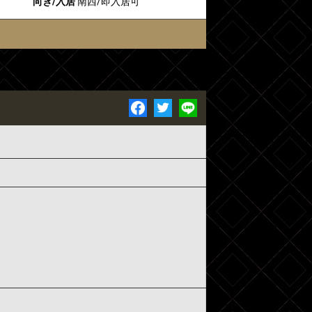
向き/入居
南西/即入居可