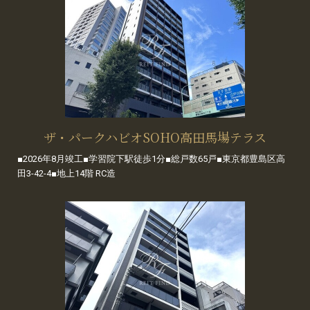
ザ・パークハビオSOHO高田馬場テラス
■2026年8月竣工■学習院下駅徒歩1分■総戸数65戸■東京都豊島区高
田3-42-4■地上14階 RC造