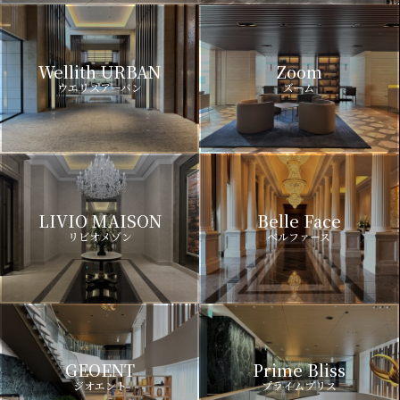
Wellith URBAN
Zoom
ウエリスアーバン
ズーム
LIVIO MAISON
Belle Face
リビオメゾン
ベルファース
GEOENT
Prime Bliss
ジオエント
プライムブリス