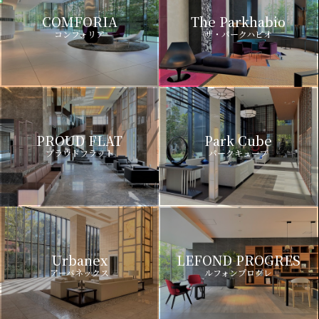
COMFORIA
The Parkhabio
コンフォリア
ザ・パークハビオ
PROUD FLAT
Park Cube
プラウドフラット
パークキューブ
Urbanex
LEFOND PROGRES
アーバネックス
ルフォンプログレ