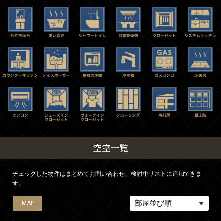
空室一覧
チェックした物件はまとめてお問い合わせ、検討中リストに追加できま
す。
MAP
MAP
MAP
MAP
MAP
MAP
MAP
MAP
MAP
MAP
MAP