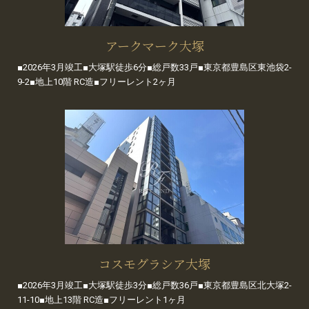
アークマーク大塚
■2026年3月竣工■大塚駅徒歩6分■総戸数33戸■東京都豊島区東池袋2-
9-2■地上10階 RC造■フリーレント2ヶ月
コスモグラシア大塚
■2026年3月竣工■大塚駅徒歩3分■総戸数36戸■東京都豊島区北大塚2-
11-10■地上13階 RC造■フリーレント1ヶ月