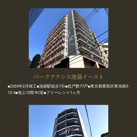
パークアクシス池袋イースト
■2026年2月竣工■池袋駅徒歩7分■総戸数77戸■東京都豊島区東池袋3-
13-5■地上12階 RC造■フリーレント1ヶ月