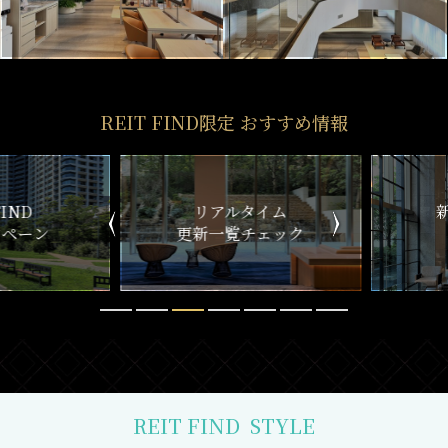
REIT FIND限定 おすすめ情報
ND
リアルタイム
新
ペーン
更新一覧チェック
REIT FIND
STYLE