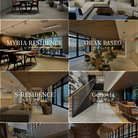
MYRIA RESIDENCE
GRAN PASEO
ミリアレジデンス
グランパセオ
S-RESIDENCE
Genovia
エスレジデンス
ジェノヴィア