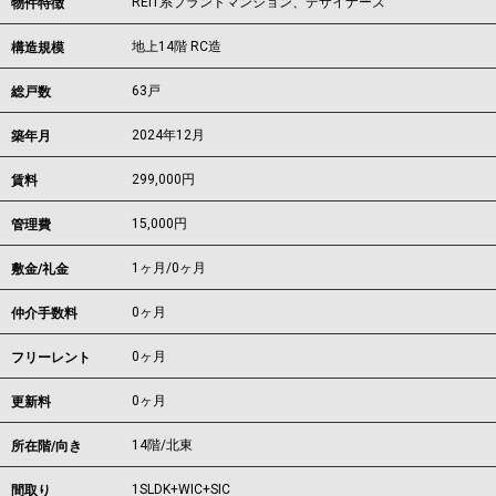
REIT系ブランドマンション、デザイナーズ
物件特徴
地上14階 RC造
構造規模
63戸
総戸数
2024年12月
築年月
299,000
円
賃料
15,000円
管理費
1ヶ月
/
0ヶ月
敷金/礼金
0ヶ月
仲介手数料
0ヶ月
フリーレント
0ヶ月
更新料
14階/北東
所在階/向き
1SLDK+WIC+SIC
間取り