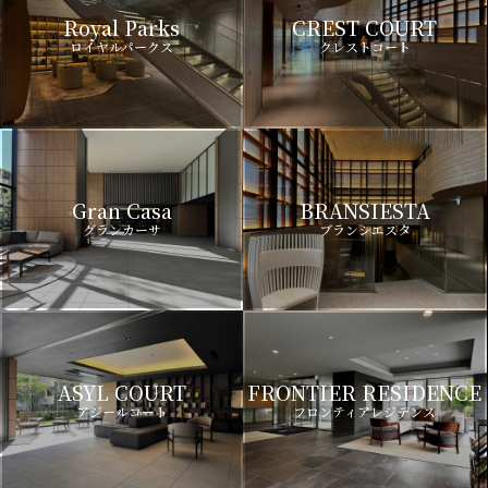
Royal Parks
CREST COURT
ロイヤルパークス
クレストコート
Gran Casa
BRANSIESTA
グランカーサ
ブランシエスタ
ASYL COURT
FRONTIER RESIDENCE
アジールコート
フロンティアレジデンス