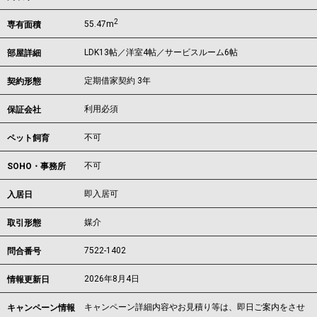
2
55.47m
専有面積
LDK13帖／洋室4帖／サービスルーム6帖
部屋詳細
定期借家契約 3年
契約形態
利用必須
保証会社
不可
ペット飼育
不可
SOHO・事務所
即入居可
入居日
媒介
取引形態
7522-1402
問合番号
2026年8月4日
情報更新日
キャンペーン詳細内容やお見積り等は、即日ご案内をさせ
キャンペーン情報