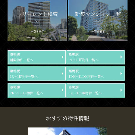
フリーレント検索
新築マンション一覧
一覧を表示
一覧を表示
巣鴨駅
巣鴨駅
新築物件一覧へ
ペット可物件一覧へ
巣鴨駅
巣鴨駅
1R～1K物件一覧へ
1DK～1LDK物件一覧へ
巣鴨駅
巣鴨駅
2K～2LDK物件一覧へ
3K～3LDK物件一覧へ
おすすめ物件情報