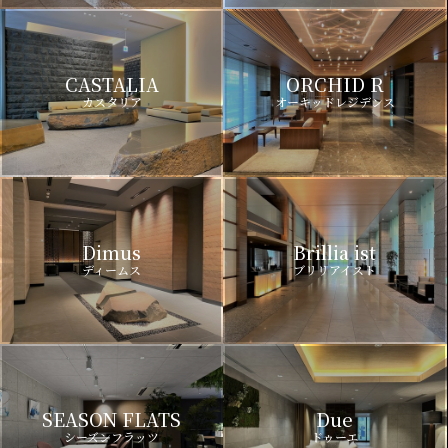
CASTALIA
ORCHID R
カスタリア
オーキッドレジデンス
Dimus
Brillia ist
ディームス
ブリリアイスト
SEASON FLATS
Due
シーズンフラッツ
ドゥーエ