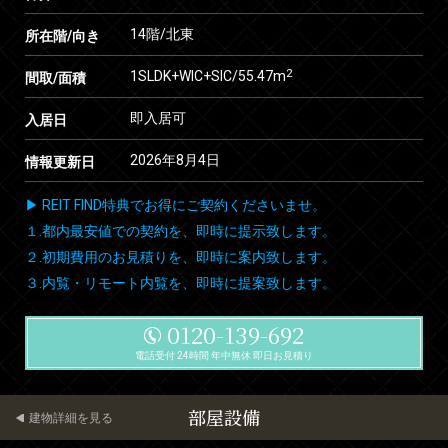
14階/北東
所在階/向き
2
1SLDK+WIC+SIC/55.47m
間取/面積
即入居可
入居日
2026年8月4日
情報更新日
▶ REIT FIND特典でお得にご契約くださいませ。
１.都内最安値での契約を、即時に提示致します。
２.初期費用のお見積りを、即時に案内致します。
３.内覧・リモート内覧を、即時に提案致します。
0120-139-692
電話受付 24時間 年中無休 即日お見積り
部屋設備
建物詳細を見る