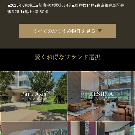
■2025年8月竣工■新庚申塚駅徒歩4分■総戸数14戸■東京都豊島区巣
鴨5-25-1■地上4階 RC造
すべてのおすすめ物件を見る
賢くお得なブランド選択
Park Axis
RESIDIA
パークアクシス
レジディア