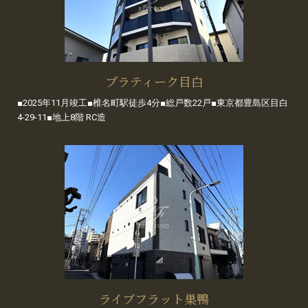
プラティーク目白
■2025年11月竣工■椎名町駅徒歩4分■総戸数22戸■東京都豊島区目白
4-29-11■地上8階 RC造
ライブフラット巣鴨