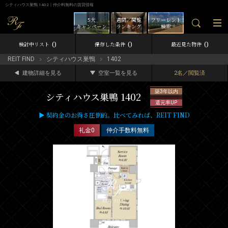
シティハウス巣鴨 1402｜仲介料無料の賃貸情報
5大
週間／閲覧
フリーレント
キャンペーン
ランキング
検索
0
0
0
検討中リスト
保存した条件
最近見た物件
REIT FIND
シティハウス巣鴨
1402
建物詳細を見る
空室一覧を見る
2名／閲覧済
築3年以内
シティハウス巣鴨 1402
還元率UP
▶ 契約金のお得さ圧倒的。比べてみれば、REIT FIND
礼金0
仲介手数料無料