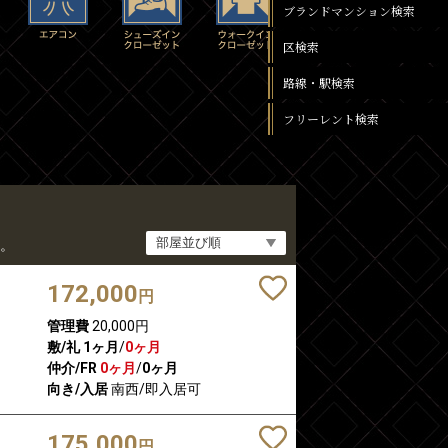
ブランドマンション検索
区検索
路線・駅検索
フリーレント検索
。
172,000
円
管理費
20,000円
敷/礼
1ヶ月
/
0ヶ月
仲介/FR
0ヶ月
/
0ヶ月
向き/入居
南西/即入居可
175,000
円