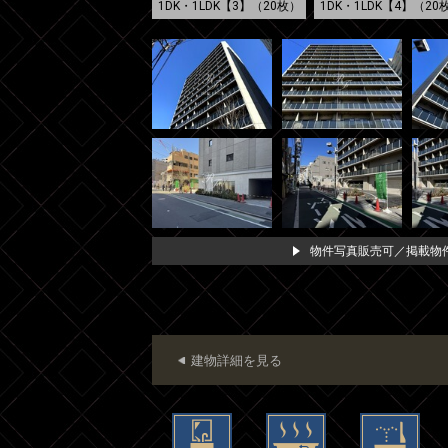
1DK・1LDK【3】（20枚）
1DK・1LDK【4】（20
物件写真販売可／掲載物件
建物詳細を見る