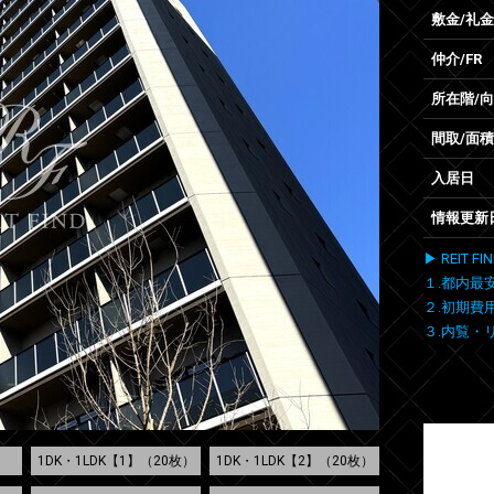
敷金/礼金
仲介/FR
所在階/
間取/面積
入居日
情報更新
▶ REIT
１.都内最
２.初期費
３.内覧・
1DK・1LDK【1】（20枚）
1DK・1LDK【2】（20枚）