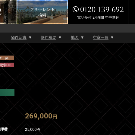
0120-139-692
覧
フリーレント
グ
検索
電話受付 24時間 年中無休
物件写真
物件概要
地図
空室一覧
新 築
元率UP
269,000
円
管理費
25,000円