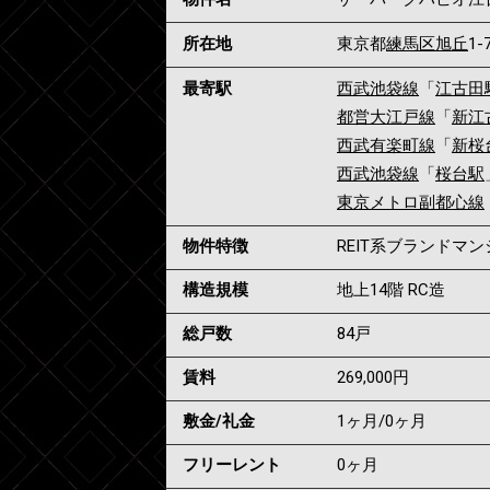
所在地
東京都
練馬区
旭丘
1-
最寄駅
西武池袋線
「
江古田
都営大江戸線
「
新江
西武有楽町線
「
新桜
西武池袋線
「
桜台駅
東京メトロ副都心線
物件特徴
REIT系ブランドマ
構造規模
地上14階 RC造
総戸数
84戸
賃料
269,000
円
敷金/礼金
1ヶ月
/
0ヶ月
フリーレント
0ヶ月