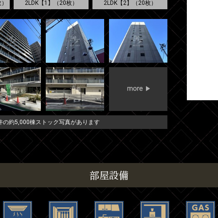
枚）
2LDK【1】（20枚）
2LDK【2】（20枚）
の約5,000棟ストック写真があります
部屋設備