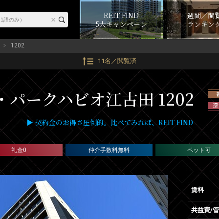
REIT FIND
週間／閲
5大キャンペーン
ランキン
1202
11名／閲覧済
・パークハビオ江古田 1202
還
▶ 契約金のお得さ圧倒的。比べてみれば、REIT FIND
礼金0
仲介手数料無料
ペット可
賃料
共益費/