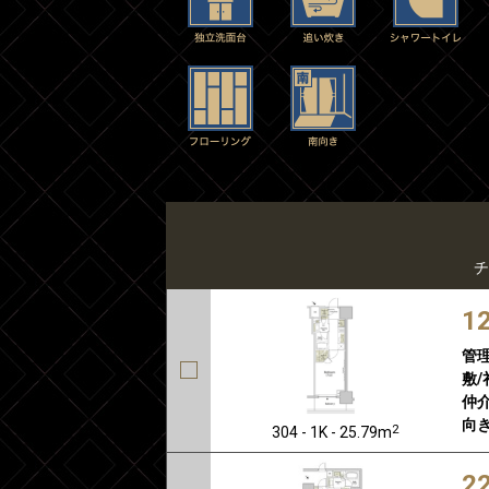
チ
1
管
敷/
仲介
向き
2
304 - 1K - 25.79m
2