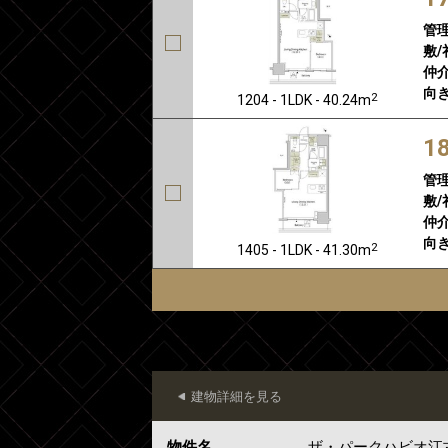
管
敷/
仲介
向き
2
1204 - 1LDK - 40.24m
1
管
敷/
仲介
向き
2
1405 - 1LDK - 41.30m
建物詳細を見る
物件名
ザ・パークハビオ江