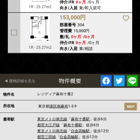
仲介/FR
0ヶ月
/
0ヶ月
1R - 25.27m2
向き/入居
東/即入居可
153,000円
部屋番号
304
管理費
15,000円
敷/礼
0ヶ月
/
0ヶ月
仲介/FR
0ヶ月
/
0ヶ月
1R - 25.27m2
向き/入居
東/相談
物件概要
建物詳細を見る
レジディア麻布十番2
物件名
所在地
東京都
港区
南麻布
1-3-9
MAP
東京メトロ南北線
「
麻布十番駅
」徒歩6分
最寄駅
都営大江戸線
「
麻布十番駅
」徒歩6分
東京メトロ南北線
「
白金高輪駅
」徒歩12分
都営三田線
「
白金高輪駅
」徒歩12分