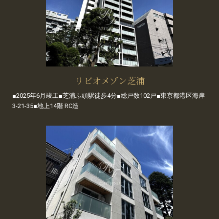
リビオメゾン芝浦
■2025年6月竣工■芝浦ふ頭駅徒歩4分■総戸数102戸■東京都港区海岸
3-21-35■地上14階 RC造