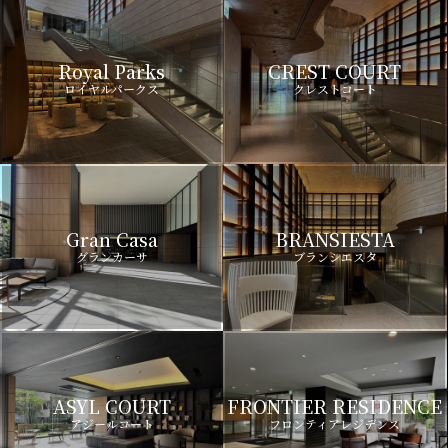
Royal Parks
CREST COURT
ロイヤルパークス
クレストコート
Gran Casa
BRANSIESTA
グランカーサ
ブランシエスタ
ASYL COURT
FRONTIER RESIDENCE
アジールコート
フロンティアレジデンス