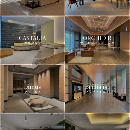
CASTALIA
ORCHID R
カスタリア
オーキッドレジデンス
Dimus
Brillia ist
ディームス
ブリリアイスト