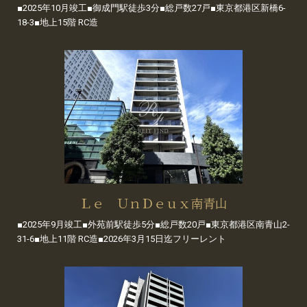
■2025年10月竣工■御成門駅徒歩3分■総戸数27戸■東京都港区新橋6-
18-3■地上15階 RC造
Ｌｅ ＵｎＤｅｕｘ南青山
■2025年9月竣工■外苑前駅徒歩5分■総戸数20戸■東京都港区南青山2-
31-6■地上11階 RC造■2026年3月15日迄フリーレント