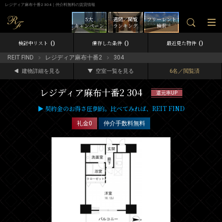
レジディア麻布十番2 304｜仲介料無料の賃貸情報
5大
週間／閲覧
フリーレント
キャンペーン
ランキング
検索
0
0
0
検討中リスト
保存した条件
最近見た物件
REIT FIND
レジディア麻布十番2
304
建物詳細を見る
空室一覧を見る
6名／閲覧済
レジディア麻布十番2 304
還元率UP
▶ 契約金のお得さ圧倒的。比べてみれば、REIT FIND
礼金0
仲介手数料無料