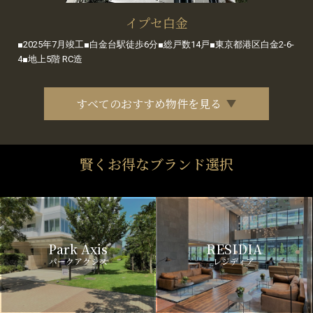
イプセ白金
■2025年7月竣工■白金台駅徒歩6分■総戸数14戸■東京都港区白金2-6-
4■地上5階 RC造
すべてのおすすめ物件を見る
賢くお得なブランド選択
Park Axis
RESIDIA
パークアクシス
レジディア