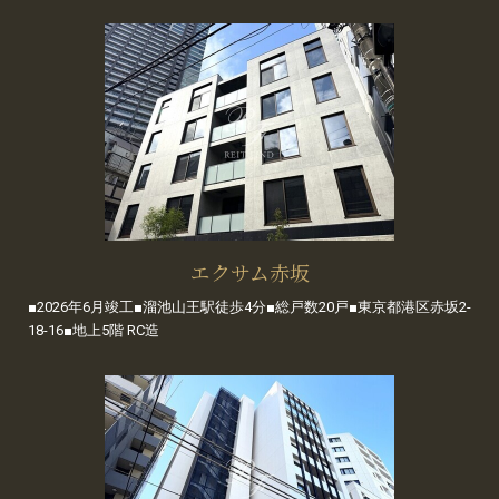
エクサム赤坂
■2026年6月竣工■溜池山王駅徒歩4分■総戸数20戸■東京都港区赤坂2-
18-16■地上5階 RC造