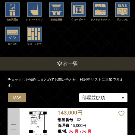
空室一覧
チェックした物件はまとめてお問い合わせ、検討中リストに追加できま
す。
MAP
MAP
143,000円
部屋番号
102
管理費
15,000円
敷/礼
0ヶ月
/
0ヶ月