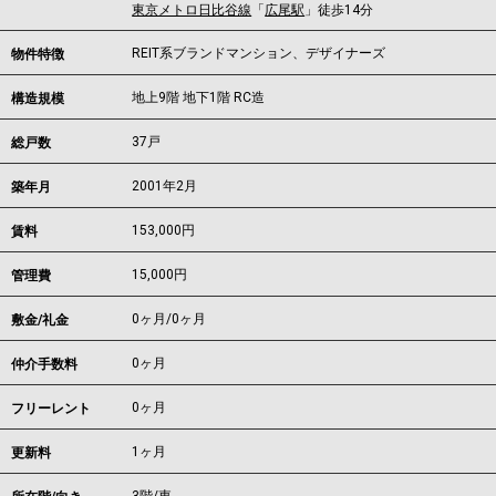
東京メトロ日比谷線
「
広尾駅
」徒歩14分
REIT系ブランドマンション、デザイナーズ
物件特徴
地上9階 地下1階 RC造
構造規模
37戸
総戸数
2001年2月
築年月
153,000
円
賃料
15,000円
管理費
0ヶ月
/
0ヶ月
敷金/礼金
0ヶ月
仲介手数料
0ヶ月
フリーレント
1ヶ月
更新料