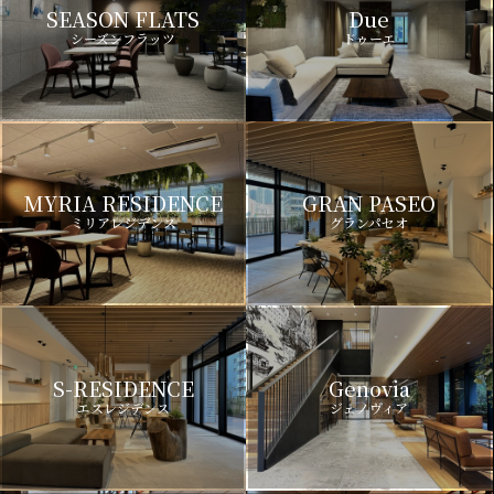
SEASON FLATS
Due
シーズンフラッツ
ドゥーエ
MYRIA RESIDENCE
GRAN PASEO
ミリアレジデンス
グランパセオ
S-RESIDENCE
Genovia
エスレジデンス
ジェノヴィア