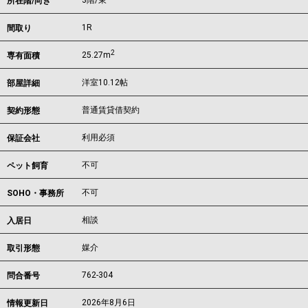
3階/東
所在階/向き
1R
間取り
2
25.27m
専有面積
洋室10.12帖
部屋詳細
普通賃貸借契約
契約形態
利用必須
保証会社
不可
ペット飼育
不可
SOHO・事務所
相談
入居日
媒介
取引形態
762-304
問合番号
2026年8月6日
情報更新日