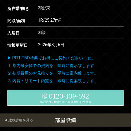
3階/東
所在階/向き
2
1R/25.27m
間取/面積
相談
入居日
2026年8月6日
情報更新日
▶ REIT FIND特典でお得にご契約くださいませ。
１.都内最安値での契約を、即時に提示致します。
２.初期費用のお見積りを、即時に案内致します。
３.内覧・リモート内覧を、即時に提案致します。
0120-139-692
電話受付 24時間 年中無休 即日お見積り
部屋設備
建物詳細を見る