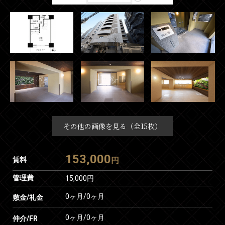
その他の画像を見る（全15枚）
153,000
賃料
円
管理費
15,000円
0ヶ月
/
0ヶ月
敷金/礼金
0ヶ月
/
0ヶ月
仲介/FR