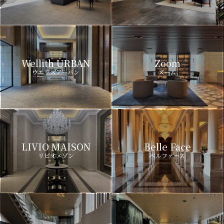
Wellith URBAN
Zoom
ウエリスアーバン
ズーム
LIVIO MAISON
Belle Face
リビオメゾン
ベルファース