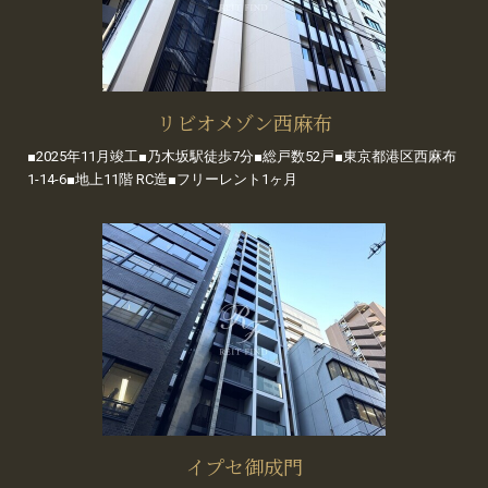
リビオメゾン西麻布
■2025年11月竣工■乃木坂駅徒歩7分■総戸数52戸■東京都港区西麻布
1-14-6■地上11階 RC造■フリーレント1ヶ月
イプセ御成門