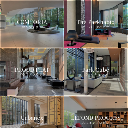
COMFORIA
The Parkhabio
コンフォリア
ザ・パークハビオ
PROUD FLAT
Park Cube
プラウドフラット
パークキューブ
Urbanex
LEFOND PROGRES
アーバネックス
ルフォンプログレ