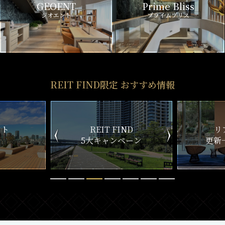
GEOENT
Prime Bliss
ジオエント
プライムブリス
REIT FIND限定 おすすめ情報
ND
リアルタイム
新
ペーン
更新一覧チェック