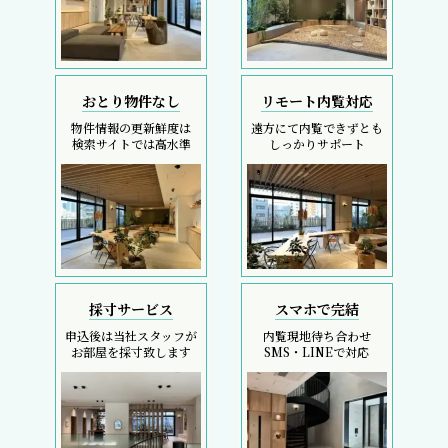
おとり物件なし
リモート内覧対応
物件情報の更新鮮度は
遠方にて内覧できずとも
検索サイトでは高水準
しっかりサポート
採寸サービス
スマホで完結
申込後は当社スタッフが
内覧現地待ち合わせ
お部屋を採寸致します
SMS・LINEで対応