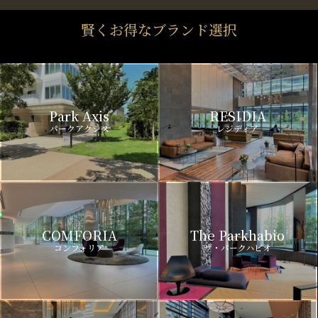
賢くお得なブランド選択
Park Axis
RESIDIA
パークアクシス
レジディア
COMFORIA
The Parkhabio
コンフォリア
ザ・パークハビオ