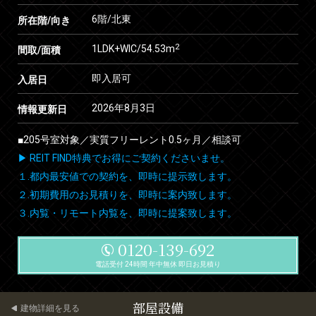
6階/北東
所在階/向き
2
1LDK+WIC/54.53m
間取/面積
即入居可
入居日
2026年8月3日
情報更新日
■205号室対象／実質フリーレント0.5ヶ月／相談可
▶ REIT FIND特典でお得にご契約くださいませ。
１.都内最安値での契約を、即時に提示致します。
２.初期費用のお見積りを、即時に案内致します。
３.内覧・リモート内覧を、即時に提案致します。
0120-139-692
電話受付 24時間 年中無休 即日お見積り
部屋設備
建物詳細を見る