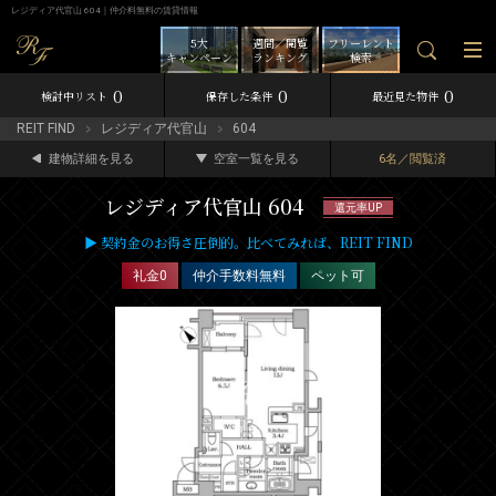
レジディア代官山 604｜仲介料無料の賃貸情報
5大
週間／閲覧
フリーレント
キャンペーン
ランキング
検索
0
0
0
検討中リスト
保存した条件
最近見た物件
REIT FIND
レジディア代官山
604
建物詳細を見る
空室一覧を見る
6名／閲覧済
レジディア代官山 604
還元率UP
▶ 契約金のお得さ圧倒的。比べてみれば、REIT FIND
礼金0
仲介手数料無料
ペット可