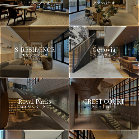
ミリアレジデンス
グランパセオ
S-RESIDENCE
Genovia
エスレジデンス
ジェノヴィア
Royal Parks
CREST COURT
ロイヤルパークス
クレストコート