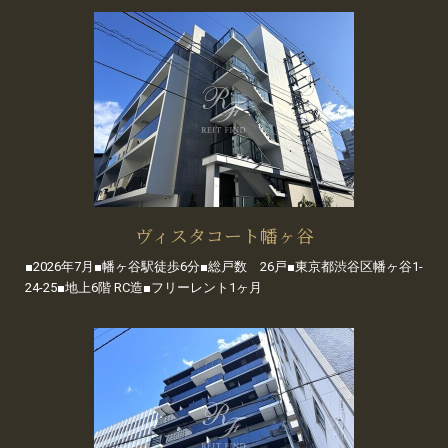
ヴィスタコート幡ヶ谷
■2026年7月■幡ヶ谷駅徒歩6分■総戸数 26戸■東京都渋谷区幡ヶ谷1-
24-25■地上6階 RC造■フリーレント1ヶ月