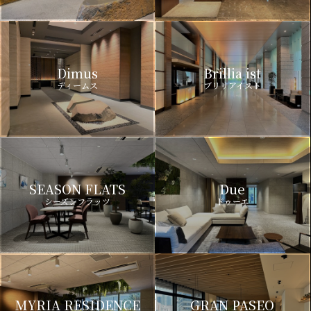
Dimus
Brillia ist
ディームス
ブリリアイスト
SEASON FLATS
Due
シーズンフラッツ
ドゥーエ
MYRIA RESIDENCE
GRAN PASEO