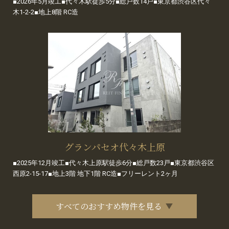
■2026年5月竣工■代々木駅徒歩5分■総戸数14戸■東京都渋谷区代々
木1-2-2■地上8階 RC造
グランパセオ代々木上原
■2025年12月竣工■代々木上原駅徒歩6分■総戸数23戸■東京都渋谷区
西原2-15-17■地上3階 地下1階 RC造■フリーレント2ヶ月
すべてのおすすめ物件を見る