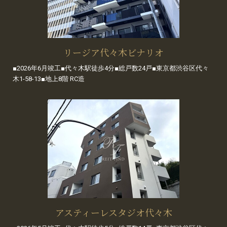
リージア代々木ビナリオ
■2026年6月竣工■代々木駅徒歩4分■総戸数24戸■東京都渋谷区代々
木1-58-13■地上8階 RC造
アスティーレスタジオ代々木