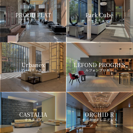
PROUD FLAT
Park Cube
プラウドフラット
パークキューブ
Urbanex
LEFOND PROGRES
アーバネックス
ルフォンプログレ
CASTALIA
ORCHID R
カスタリア
オーキッドレジデンス