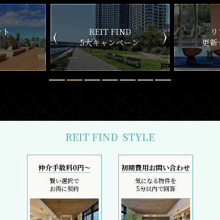
ND
リアルタイム
新
ペーン
更新一覧チェック
REIT FIND
STYLE
仲介手数料0円～
初期費用お問い合わせ
賢い選択で
気になる物件を
お得に契約
5分以内で回答