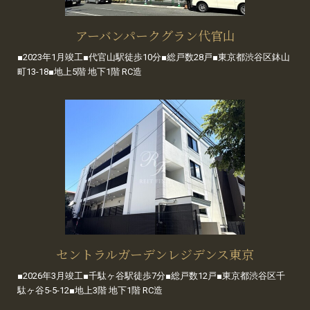
アーバンパークグラン代官山
■2023年1月竣工■代官山駅徒歩10分■総戸数28戸■東京都渋谷区鉢山
町13-18■地上5階 地下1階 RC造
セントラルガーデンレジデンス東京
■2026年3月竣工■千駄ヶ谷駅徒歩7分■総戸数12戸■東京都渋谷区千
駄ヶ谷5-5-12■地上3階 地下1階 RC造