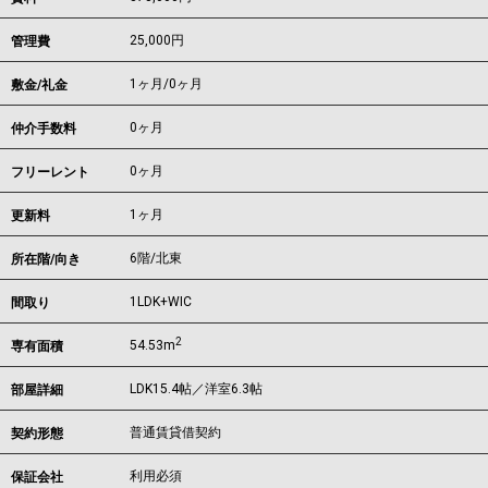
25,000円
管理費
1ヶ月
/
0ヶ月
敷金/礼金
0ヶ月
仲介手数料
0ヶ月
フリーレント
1ヶ月
更新料
6階/北東
所在階/向き
1LDK+WIC
間取り
2
54.53m
専有面積
LDK15.4帖／洋室6.3帖
部屋詳細
普通賃貸借契約
契約形態
利用必須
保証会社