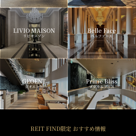
LIVIO MAISON
Belle Face
リビオメゾン
ベルファース
GEOENT
Prime Bliss
ジオエント
プライムブリス
REIT FIND限定 おすすめ情報