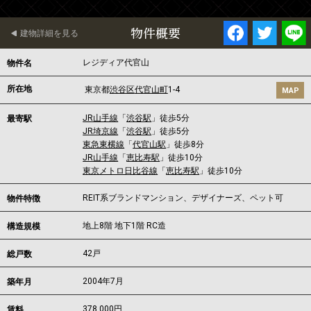
物件概要
建物詳細を見る
レジディア代官山
物件名
所在地
東京都
渋谷区
代官山町
1-4
MAP
JR山手線
「
渋谷駅
」徒歩5分
最寄駅
JR埼京線
「
渋谷駅
」徒歩5分
東急東横線
「
代官山駅
」徒歩8分
JR山手線
「
恵比寿駅
」徒歩10分
東京メトロ日比谷線
「
恵比寿駅
」徒歩10分
REIT系ブランドマンション、デザイナーズ、ペット可
物件特徴
地上8階 地下1階 RC造
構造規模
42戸
総戸数
2004年7月
築年月
378,000
円
賃料