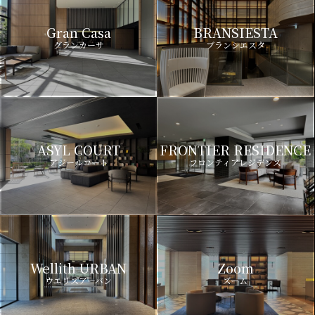
Gran Casa
BRANSIESTA
グランカーサ
ブランシエスタ
ASYL COURT
FRONTIER RESIDENCE
アジールコート
フロンティアレジデンス
Wellith URBAN
Zoom
ウエリスアーバン
ズーム