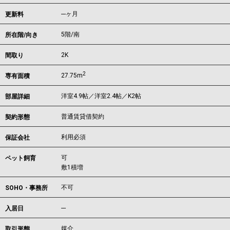
---ヶ月
更新料
5階/南
所在階/向き
2K
間取り
2
27.75m
専有面積
洋室4.9帖／洋室2.4帖／K2帖
部屋詳細
普通賃貸借契約
契約形態
利用必須
保証会社
可
ペット飼育
敷1積増
不可
SOHO・事務所
---
入居日
媒介
取引形態