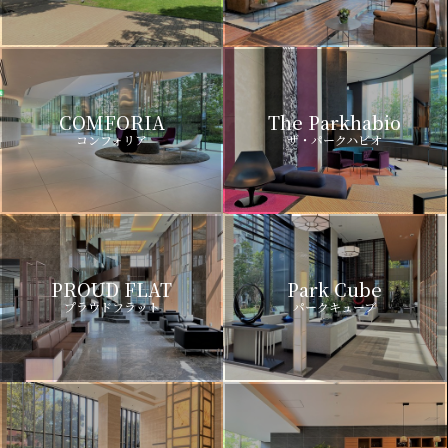
COMFORIA
The Parkhabio
コンフォリア
ザ・パークハビオ
PROUD FLAT
Park Cube
プラウドフラット
パークキューブ