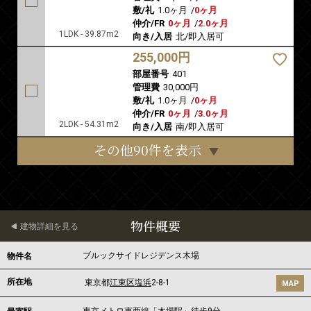
敷/礼
1.0ヶ月
/
0ヶ月
仲介/FR
0ヶ月
/
2.0ヶ月
1LDK - 39.87m2
向き/入居
北/即入居可
255,000円
部屋番号
401
管理費
30,000円
敷/礼
1.0ヶ月
/
0ヶ月
仲介/FR
0ヶ月
/
3.0ヶ月
2LDK - 54.31m2
向き/入居
南/即入居可
その他90件を表示
物件概要
建物詳細を見る
ブルックサイドレジデンス木場
物件名
所在地
東京都
江東区
塩浜
2-8-1
MAP