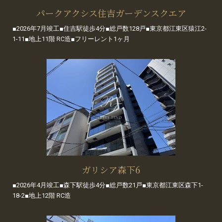
パークアクシス住吉ガーデンスクエア
■2026年7月竣工■住吉駅徒歩4分■総戸数128戸■東京都江東区猿江2-
1-11■地上11階 RC造■フリーレント1ヶ月
ガリシア森下6
■2026年4月竣工■森下駅徒歩4分■総戸数21戸■東京都江東区森下1-
18-2■地上12階 RC造