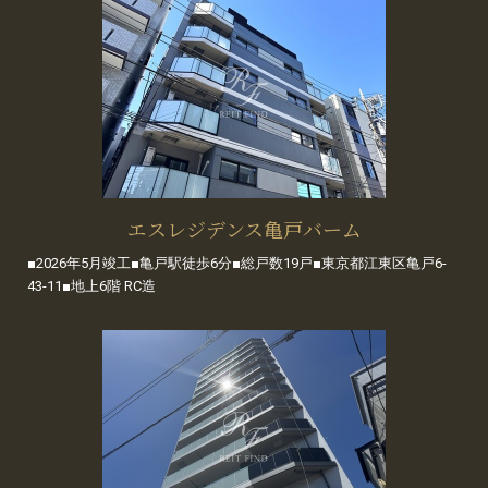
エスレジデンス亀戸バーム
■2026年5月竣工■亀戸駅徒歩6分■総戸数19戸■東京都江東区亀戸6-
43-11■地上6階 RC造