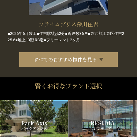
プライムブリス深川住吉
■2026年6月竣工■住吉駅徒歩2分■総戸数36戸■東京都江東区住吉2-
25-6■地上13階 RC造■フリーレント2ヶ月
すべてのおすすめ物件を見る
賢くお得なブランド選択
Park Axis
RESIDIA
パークアクシス
レジディア