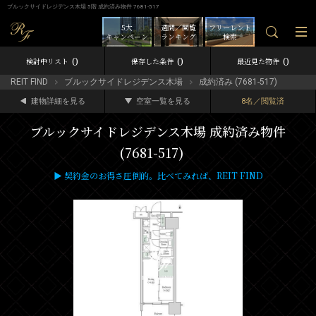
ブルックサイドレジデンス木場 5階 成約済み物件 7681-517
5大
週間／閲覧
フリーレント
キャンペーン
ランキング
検索
0
0
0
検討中リスト
保存した条件
最近見た物件
REIT FIND
ブルックサイドレジデンス木場
成約済み (7681-517)
建物詳細を見る
空室一覧を見る
8名／閲覧済
ブルックサイドレジデンス木場 成約済み物件
(7681-517)
▶ 契約金のお得さ圧倒的。比べてみれば、REIT FIND