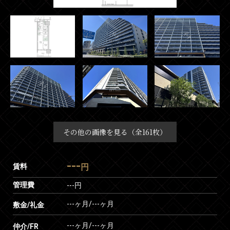
その他の画像を見る（全161枚）
---
賃料
円
管理費
---円
---ヶ月
/
---ヶ月
敷金/礼金
---ヶ月
/
---ヶ月
仲介/FR