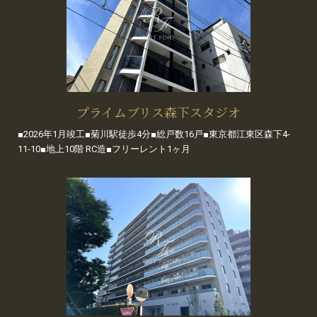
プライムブリス森下スタジオ
■2026年1月竣工■菊川駅徒歩4分■総戸数16戸■東京都江東区森下4-
11-10■地上10階 RC造■フリーレント1ヶ月