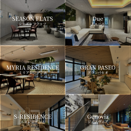
SEASON FLATS
Due
シーズンフラッツ
ドゥーエ
MYRIA RESIDENCE
GRAN PASEO
ミリアレジデンス
グランパセオ
S-RESIDENCE
Genovia
エスレジデンス
ジェノヴィア