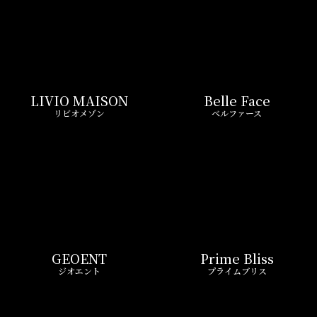
GEOENT
Prime Bliss
ジオエント
プライムブリス
REIT FIND限定 おすすめ情報
ND
リアルタイム
新
ペーン
更新一覧チェック