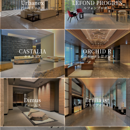
Urbanex
LEFOND PROGRES
アーバネックス
ルフォンプログレ
CASTALIA
ORCHID R
カスタリア
オーキッドレジデンス
Dimus
Brillia ist
ディームス
ブリリアイスト