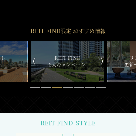
REIT FIND
STYLE
仲介手数料0円～
初期費用お問い合わせ
賢い選択で
気になる物件を
お得に契約
5分以内で回答
おとり物件なし
リモート内覧対応
物件情報の更新鮮度は
遠方にて内覧できずとも
検索サイトでは高水準
しっかりサポート