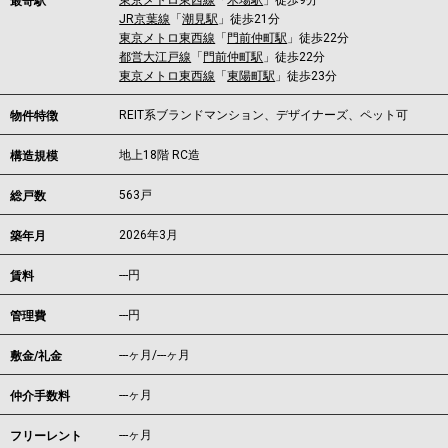
東京メトロ東西線
「
木場駅
」徒歩9分
最寄駅
JR京葉線
「
潮見駅
」徒歩21分
東京メトロ東西線
「
門前仲町駅
」徒歩22分
都営大江戸線
「
門前仲町駅
」徒歩22分
東京メトロ東西線
「
東陽町駅
」徒歩23分
REIT系ブランドマンション、デザイナーズ、ペット可
物件特徴
地上18階 RC造
構造規模
563戸
総戸数
2026年3月
築年月
---
円
賃料
---円
管理費
---ヶ月
/
---ヶ月
敷金/礼金
---ヶ月
仲介手数料
---ヶ月
フリーレント