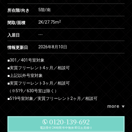
5階/南
所在階/向き
2
2K/27.75m
間取/面積
---
入居日
2026年8月10日
情報更新日
■301／401号室対象
■実質フリーレント4ヶ月／相談可
■上記以外号室対象
■実質フリーレント3ヶ月／相談可
（※519／630号室は除く）
■519号室対象／実質フリーレント2ヶ月／相談可
more
0120-139-692
電話受付 24時間 年中無休 即日お見積り