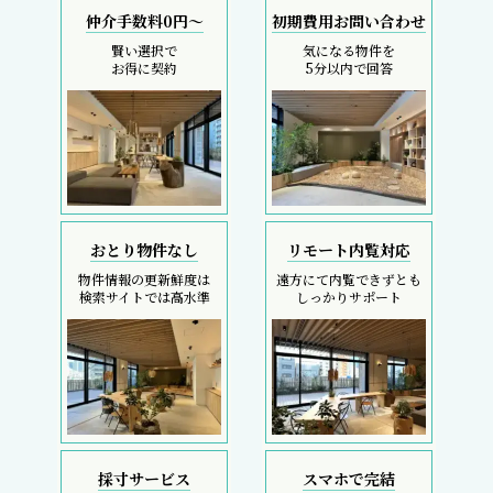
採寸サービス
スマホで完結
申込後は当社スタッフが
内覧現地待ち合わせ
お部屋を採寸致します
SMS・LINEで対応
REIT FIND
5大キャンペーン