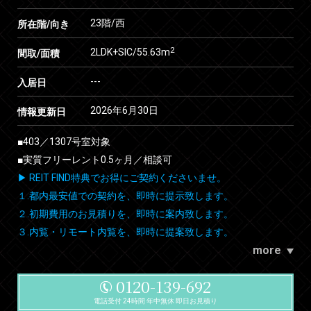
23階/西
所在階/向き
2
2LDK+SIC/55.63m
間取/面積
---
入居日
2026年6月30日
情報更新日
■403／1307号室対象
■実質フリーレント0.5ヶ月／相談可
▶ REIT FIND特典でお得にご契約くださいませ。
１.都内最安値での契約を、即時に提示致します。
２.初期費用のお見積りを、即時に案内致します。
３.内覧・リモート内覧を、即時に提案致します。
more
0120-139-692
電話受付 24時間 年中無休 即日お見積り