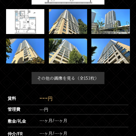
その他の画像を見る（全153枚）
---
賃料
円
管理費
---円
---ヶ月
/
---ヶ月
敷金/礼金
---ヶ月
/
---ヶ月
仲介/FR