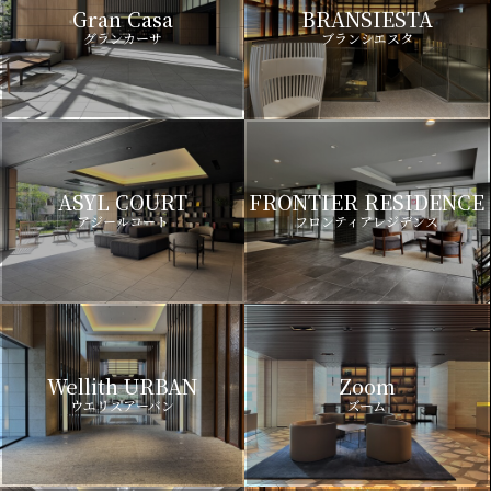
Gran Casa
BRANSIESTA
グランカーサ
ブランシエスタ
ASYL COURT
FRONTIER RESIDENCE
アジールコート
フロンティアレジデンス
Wellith URBAN
Zoom
ウエリスアーバン
ズーム