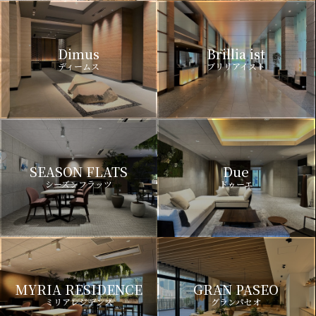
Dimus
Brillia ist
ディームス
ブリリアイスト
SEASON FLATS
Due
シーズンフラッツ
ドゥーエ
MYRIA RESIDENCE
GRAN PASEO
ミリアレジデンス
グランパセオ