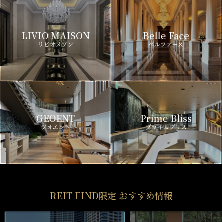
LIVIO MAISON
Belle Face
リビオメゾン
ベルファース
GEOENT
Prime Bliss
ジオエント
プライムブリス
REIT FIND限定 おすすめ情報