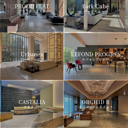
PROUD FLAT
Park Cube
プラウドフラット
パークキューブ
Urbanex
LEFOND PROGRES
アーバネックス
ルフォンプログレ
CASTALIA
ORCHID R
カスタリア
オーキッドレジデンス