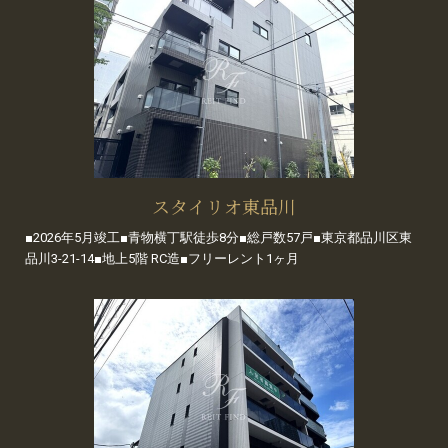
スタイリオ東品川
■2026年5月竣工■青物横丁駅徒歩8分■総戸数57戸■東京都品川区東
品川3-21-14■地上5階 RC造■フリーレント1ヶ月