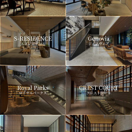
S-RESIDENCE
Genovia
エスレジデンス
ジェノヴィア
Royal Parks
CREST COURT
ロイヤルパークス
クレストコート