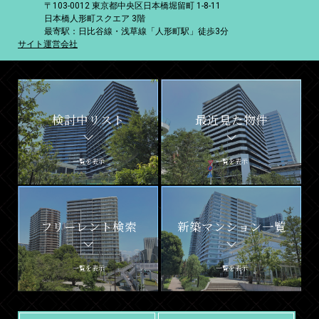
〒103-0012 東京都中央区日本橋堀留町 1-8-11
日本橋人形町スクエア 3階
最寄駅：日比谷線・浅草線「人形町駅」徒歩3分
サイト運営会社
検討中リスト
最近見た物件
一覧を表示
一覧を表示
フリーレント検索
新築マンション一覧
一覧を表示
一覧を表示