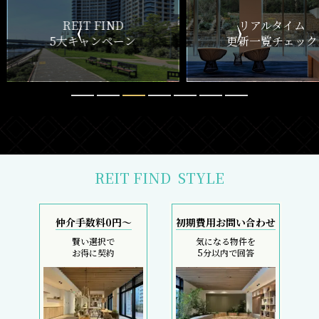
ND
リアルタイム
新
ペーン
更新一覧チェック
REIT FIND
STYLE
仲介手数料0円～
初期費用お問い合わせ
賢い選択で
気になる物件を
お得に契約
5分以内で回答