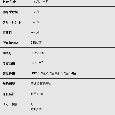
---ヶ月
/
---ヶ月
敷金/礼金
---ヶ月
仲介手数料
---ヶ月
フリーレント
---ヶ月
更新料
23階/西
所在階/向き
2LDK+SIC
間取り
2
55.63m
専有面積
LDK12.4帖／洋室8帖／洋室4.4帖
部屋詳細
普通賃貸借契約
契約形態
利用必須
保証会社
可
ペット飼育
敷1積増