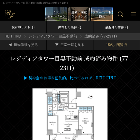
レジディアタワー目黒不動前 23階 成約済み物件 77-2311
5大
週間／閲覧
フリーレント
キャンペーン
ランキング
検索
0
0
0
検討中リスト
保存した条件
最近見た物件
REIT FIND
レジディアタワー目黒不動前
成約済み (77-2311)
建物詳細を見る
空室一覧を見る
15名／閲覧済
レジディアタワー目黒不動前 成約済み物件 (77-
2311)
▶ 契約金のお得さ圧倒的。比べてみれば、REIT FIND