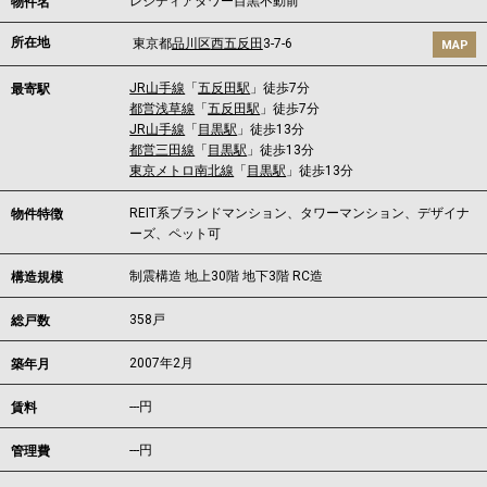
レジディアタワー目黒不動前
物件名
所在地
東京都
品川区
西五反田
3-7-6
MAP
JR山手線
「
五反田駅
」徒歩7分
最寄駅
都営浅草線
「
五反田駅
」徒歩7分
JR山手線
「
目黒駅
」徒歩13分
都営三田線
「
目黒駅
」徒歩13分
東京メトロ南北線
「
目黒駅
」徒歩13分
REIT系ブランドマンション、タワーマンション、デザイナ
物件特徴
ーズ、ペット可
制震構造 地上30階 地下3階 RC造
構造規模
358戸
総戸数
2007年2月
築年月
---
円
賃料
---円
管理費