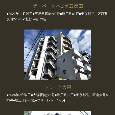
ザ・パークハビオ五反田
■2022年11月竣工■五反田駅徒歩2分■総戸数61戸■東京都品川区西五
反田2-17-6■地上14階 RC造
ルミーク大森
■2026年7月竣工■大森駅徒歩8分■総戸数32戸■東京都品川区南大井5-
21-8■地上8階 RC造■フリーレント1ヶ月