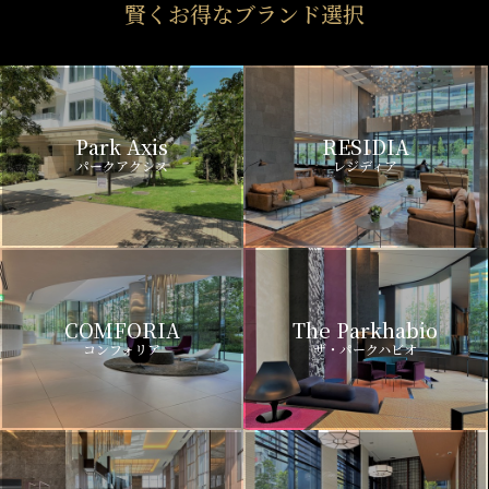
賢くお得なブランド選択
Park Axis
RESIDIA
パークアクシス
レジディア
COMFORIA
The Parkhabio
コンフォリア
ザ・パークハビオ