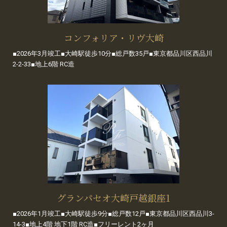
コンフォリア・リヴ大崎
■2026年3月竣工■大崎駅徒歩10分■総戸数35戸■東京都品川区西品川
2-2-33■地上6階 RC造
グランパセオ大崎戸越銀座1
■2026年1月竣工■大崎駅徒歩9分■総戸数12戸■東京都品川区西品川3-
14-3■地上4階 地下1階 RC造■フリーレント2ヶ月