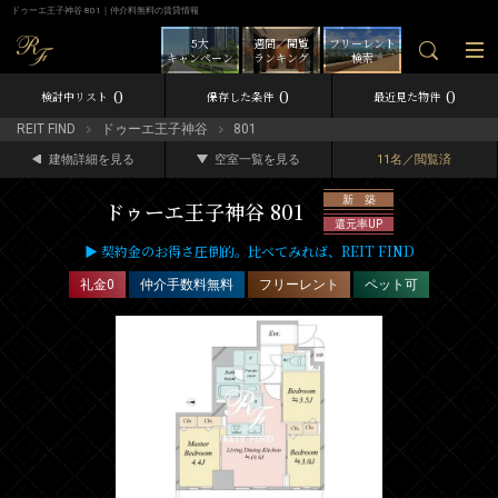
ドゥーエ王子神谷 801｜仲介料無料の賃貸情報
5大
週間／閲覧
フリーレント
キャンペーン
ランキング
検索
0
0
0
検討中リスト
保存した条件
最近見た物件
REIT FIND
ドゥーエ王子神谷
801
建物詳細を見る
空室一覧を見る
11名／閲覧済
新 築
ドゥーエ王子神谷 801
還元率UP
▶ 契約金のお得さ圧倒的。比べてみれば、REIT FIND
礼金0
仲介手数料無料
フリーレント
ペット可