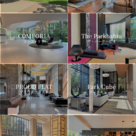
COMFORIA
The Parkhabio
コンフォリア
ザ・パークハビオ
PROUD FLAT
Park Cube
プラウドフラット
パークキューブ