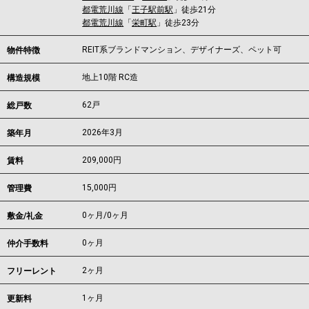
都電荒川線
「
王子駅前駅
」徒歩21分
都電荒川線
「
栄町駅
」徒歩23分
REIT系ブランドマンション、デザイナーズ、ペット可
物件特徴
地上10階 RC造
構造規模
62戸
総戸数
2026年3月
築年月
209,000
円
賃料
15,000円
管理費
0ヶ月
/
0ヶ月
敷金/礼金
0ヶ月
仲介手数料
2ヶ月
フリーレント
1ヶ月
更新料