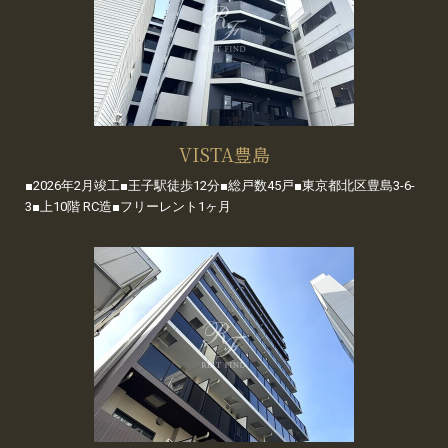
VISTA豊島
■2026年2月竣工■王子駅徒歩12分■総戸数45戸■東京都北区豊島3-6-
3■上10階 RC造■フリーレント1ヶ月