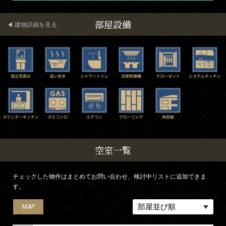
部屋設備
建物詳細を見る
空室一覧
チェックした物件はまとめてお問い合わせ、検討中リストに追加できま
す。
MAP
MAP
MAP
MAP
MAP
MAP
MAP
MAP
MAP
MAP
MAP
MAP
MAP
MAP
MAP