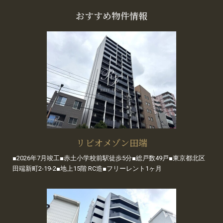
おすすめ物件情報
リビオメゾン田端
■2026年7月竣工■赤土小学校前駅徒歩5分■総戸数49戸■東京都北区
田端新町2-19-2■地上15階 RC造■フリーレント1ヶ月