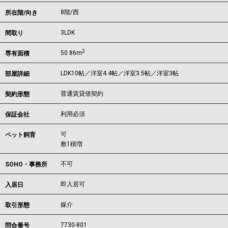
8階/西
所在階/向き
3LDK
間取り
2
50.86m
専有面積
LDK10帖／洋室4.4帖／洋室3.5帖／洋室3帖
部屋詳細
普通賃貸借契約
契約形態
利用必須
保証会社
可
ペット飼育
敷1積増
不可
SOHO・事務所
即入居可
入居日
媒介
取引形態
7730-801
問合番号