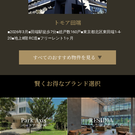
トモア田端
■2026年3月■田端駅徒歩7分■総戸数160戸■東京都北区東田端1-4-
20■地上8階 RC造■フリーレント1ヶ月
すべてのおすすめ物件を見る
賢くお得なブランド選択
Park Axis
RESIDIA
パークアクシス
レジディア