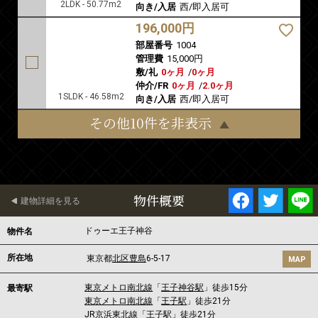
2LDK - 50.77m2
向き/入居
西/即入居可
196,000円
部屋番号
1004
管理費
15,000円
敷/礼
0ヶ月
/
0ヶ月
仲介/FR
0ヶ月
/
2.0ヶ月
1SLDK - 46.58m2
向き/入居
西/即入居可
その他10件を非表示
物件概要
建物詳細を見る
ドゥーエ王子神谷
物件名
所在地
東京都
北区
豊島
6-5-17
MAP
東京メトロ南北線
「
王子神谷駅
」徒歩15分
最寄駅
東京メトロ南北線
「
王子駅
」徒歩21分
JR京浜東北線
「
王子駅
」徒歩21分