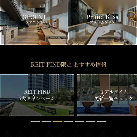
GEOENT
Prime Bliss
ジオエント
プライムブリス
REIT FIND限定 おすすめ情報
ND
リアルタイム
新
ペーン
更新一覧チェック