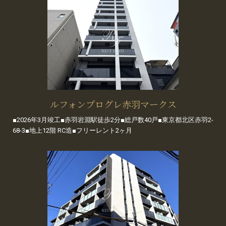
ルフォンプログレ赤羽マークス
■2026年3月竣工■赤羽岩淵駅徒歩2分■総戸数40戸■東京都北区赤羽2-
68-3■地上12階 RC造■フリーレント2ヶ月