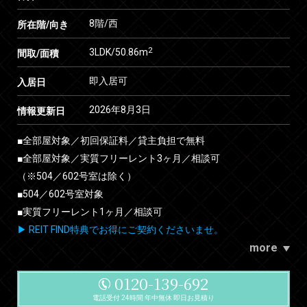
8階/西
所在階/向き
2
3LDK/50.86m
間取/面積
即入居可
入居日
2026年8月3日
情報更新日
■全部屋対象／初回保証料／貸主負担で無料
■全部屋対象／実質フリーレント3ヶ月／相談可
（※504／602号室は除く）
■504／602号室対象
■実質フリーレント1ヶ月／相談可
▶ REIT FIND特典でお得にご契約くださいませ。
more
0120-139-692
電話受付 24時間 年中無休 即日お見積り