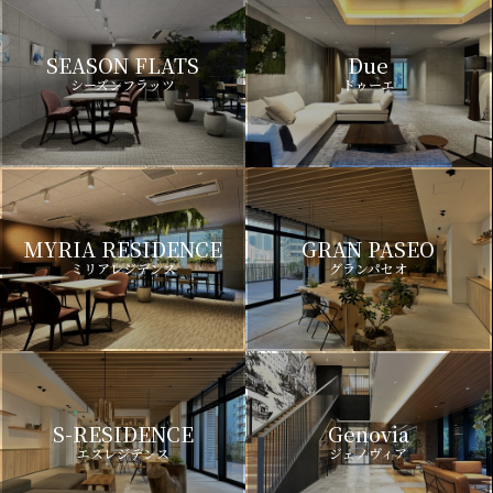
SEASON FLATS
Due
シーズンフラッツ
ドゥーエ
MYRIA RESIDENCE
GRAN PASEO
ミリアレジデンス
グランパセオ
S-RESIDENCE
Genovia
エスレジデンス
ジェノヴィア