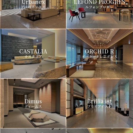
Urbanex
LEFOND PROGRES
アーバネックス
ルフォンプログレ
CASTALIA
ORCHID R
カスタリア
オーキッドレジデンス
Dimus
Brillia ist
ディームス
ブリリアイスト