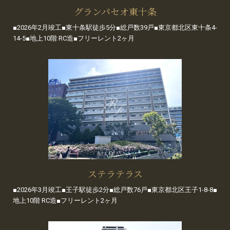
グランパセオ東十条
■2026年2月竣工■東十条駅徒歩5分■総戸数39戸■東京都北区東十条4-
14-5■地上10階 RC造■フリーレント2ヶ月
ステラテラス
■2026年3月竣工■王子駅徒歩2分■総戸数76戸■東京都北区王子1-8-8■
地上10階 RC造■フリーレント2ヶ月