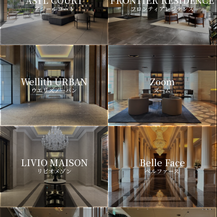
ASYL COURT
FRONTIER RESIDENCE
アジールコート
フロンティアレジデンス
Wellith URBAN
Zoom
ウエリスアーバン
ズーム
LIVIO MAISON
Belle Face
リビオメゾン
ベルファース