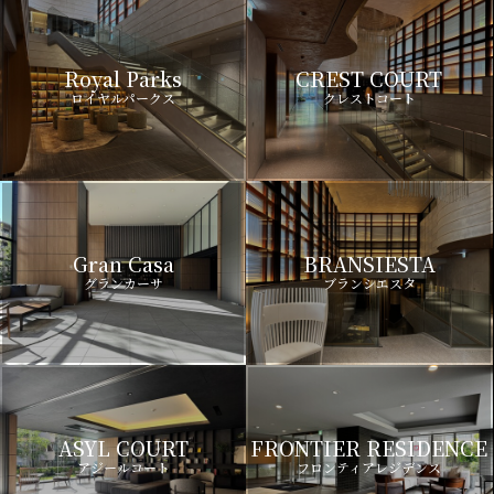
Royal Parks
CREST COURT
ロイヤルパークス
クレストコート
Gran Casa
BRANSIESTA
グランカーサ
ブランシエスタ
ASYL COURT
FRONTIER RESIDENCE
アジールコート
フロンティアレジデンス