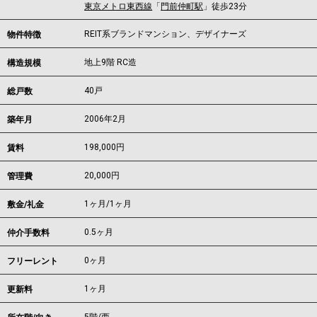
東京メトロ東西線
「
門前仲町駅
」徒歩23分
REIT系ブランドマンション、デザイナーズ
物件特徴
地上9階 RC造
構造規模
40戸
総戸数
2006年2月
築年月
198,000
円
賃料
20,000円
管理費
1ヶ月
/
1ヶ月
敷金/礼金
0.5ヶ月
仲介手数料
0ヶ月
フリーレント
1ヶ月
更新料