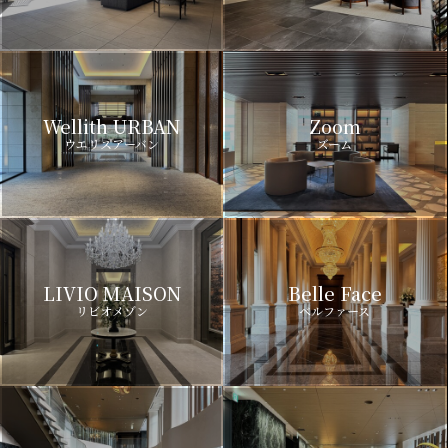
Wellith URBAN
Zoom
ウエリスアーバン
ズーム
LIVIO MAISON
Belle Face
リビオメゾン
ベルファース