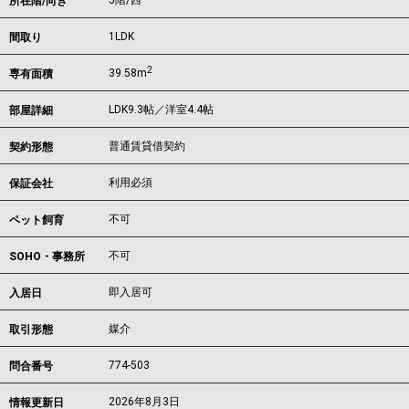
5階/西
所在階/向き
1LDK
間取り
2
39.58m
専有面積
LDK9.3帖／洋室4.4帖
部屋詳細
普通賃貸借契約
契約形態
利用必須
保証会社
不可
ペット飼育
不可
SOHO・事務所
即入居可
入居日
媒介
取引形態
774-503
問合番号
2026年8月3日
情報更新日