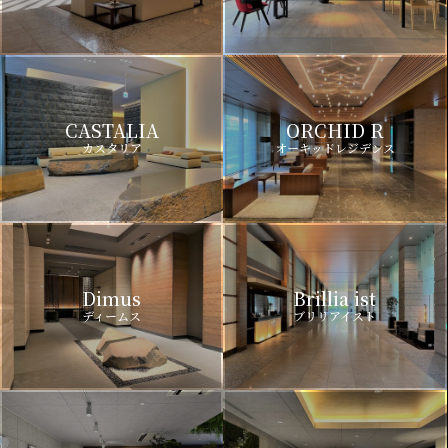
CASTALIA
ORCHID R
カスタリア
オーキッドレジデンス
Dimus
Brillia ist
ディームス
ブリリアイスト