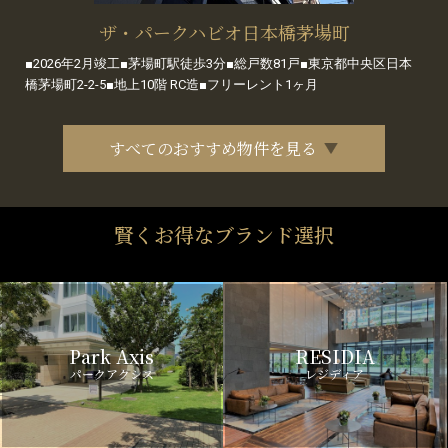
ザ・パークハビオ日本橋茅場町
■2026年2月竣工■茅場町駅徒歩3分■総戸数81戸■東京都中央区日本
橋茅場町2-2-5■地上10階 RC造■フリーレント1ヶ月
すべてのおすすめ物件を見る
賢くお得なブランド選択
Park Axis
RESIDIA
パークアクシス
レジディア