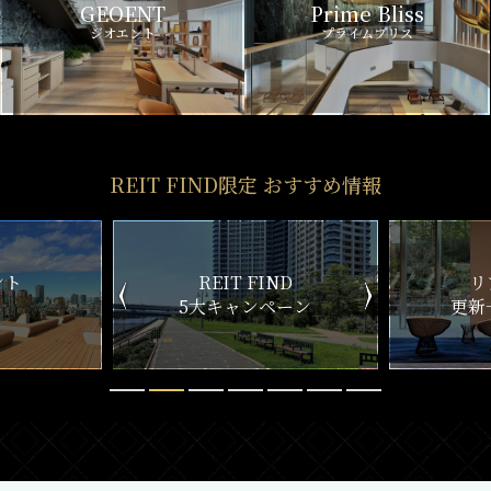
GEOENT
Prime Bliss
ジオエント
プライムブリス
REIT FIND限定 おすすめ情報
ND
リアルタイム
新
ペーン
更新一覧チェック