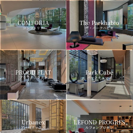
COMFORIA
The Parkhabio
コンフォリア
ザ・パークハビオ
PROUD FLAT
Park Cube
プラウドフラット
パークキューブ
Urbanex
LEFOND PROGRES
アーバネックス
ルフォンプログレ