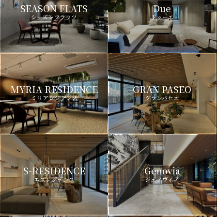
SEASON FLATS
Due
シーズンフラッツ
ドゥーエ
MYRIA RESIDENCE
GRAN PASEO
ミリアレジデンス
グランパセオ
S-RESIDENCE
Genovia
エスレジデンス
ジェノヴィア