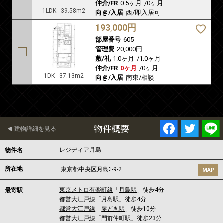
仲介/FR
0.5ヶ月
/
0ヶ月
1LDK - 39.58m2
向き/入居
西/即入居可
193,000円
部屋番号
605
管理費
20,000円
敷/礼
1.0ヶ月
/
1.0ヶ月
仲介/FR
0ヶ月
/
0ヶ月
1DK - 37.13m2
向き/入居
南東/相談
物件概要
建物詳細を見る
レジディア月島
物件名
所在地
東京都
中央区
月島
3-9-2
MAP
東京メトロ有楽町線
「
月島駅
」徒歩4分
最寄駅
都営大江戸線
「
月島駅
」徒歩4分
都営大江戸線
「
勝どき駅
」徒歩10分
都営大江戸線
「
門前仲町駅
」徒歩23分