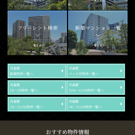
一覧を表示
一覧を表示
フリーレント検索
新築マンション一覧
一覧を表示
一覧を表示
月島駅
月島駅
新築物件一覧へ
ペット可物件一覧へ
月島駅
月島駅
1R～1K物件一覧へ
1DK～1LDK物件一覧へ
月島駅
月島駅
2K～2LDK物件一覧へ
3K～3LDK物件一覧へ
おすすめ物件情報