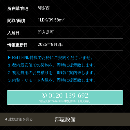
5階/西
所在階/向き
2
1LDK/39.58m
間取/面積
即入居可
入居日
2026年8月3日
情報更新日
▶ REIT FIND特典でお得にご契約くださいませ。
１.都内最安値での契約を、即時に提示致します。
２.初期費用のお見積りを、即時に案内致します。
３.内覧・リモート内覧を、即時に提案致します。
0120-139-692
電話受付 24時間 年中無休 即日お見積り
部屋設備
建物詳細を見る