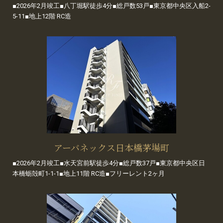
■2026年2月竣工■八丁堀駅徒歩4分■総戸数53戸■東京都中央区入船2-
5-11■地上12階 RC造
アーバネックス日本橋茅場町
■2026年2月竣工■水天宮前駅徒歩4分■総戸数37戸■東京都中央区日
本橋蛎殻町1-1-1■地上11階 RC造■フリーレント2ヶ月