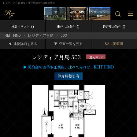
レジディア月島 503｜仲介料割引有の賃貸情報
5大
週間／閲覧
フリーレント
キャンペーン
ランキング
検索
0
0
0
検討中リスト
保存した条件
最近見た物件
REIT FIND
レジディア月島
503
建物詳細を見る
空室一覧を見る
5名／閲覧済
レジディア月島 503
還元率UP
▶ 契約金のお得さ圧倒的。比べてみれば、REIT FIND
仲介料割引有