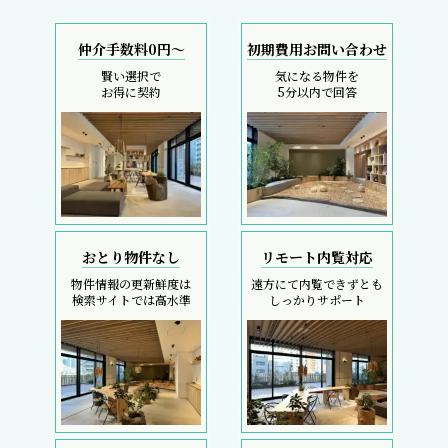
物件情報の更新鮮度は
遠方にて内覧できずとも
検索サイトでは高水準
しっかりサポート
採寸サービス
スマホで完結
申込後は当社スタッフが
内覧現地待ち合わせ
お部屋を採寸致します
SMS・LINEで対応
REIT FIND
5大キャンペーン