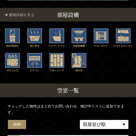
部屋設備
建物詳細を見る
空室一覧
チェックした物件はまとめてお問い合わせ、検討中リストに追加できま
す。
MAP
MAP
MAP
MAP
MAP
MAP
MAP
MAP
MAP
MAP
MAP
MAP
MAP
MAP
MAP
MAP
MAP
MAP
MAP
MAP
MAP
MAP
MAP