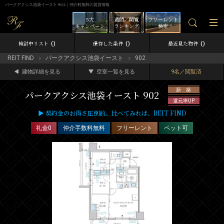
パークアクシス池袋イースト 902｜仲介料無料の賃貸情報
5大
週間／閲覧
フリーレント
キャンペーン
ランキング
検索
0
0
0
検討中リスト
保存した条件
最近見た物件
REIT FIND
パークアクシス池袋イースト
902
建物詳細を見る
空室一覧を見る
9名／閲覧済
新 築
パークアクシス池袋イースト 902
還元率UP
▶ 契約金のお得さ圧倒的。比べてみれば、REIT FIND
礼金0
仲介手数料無料
フリーレント
ペット可