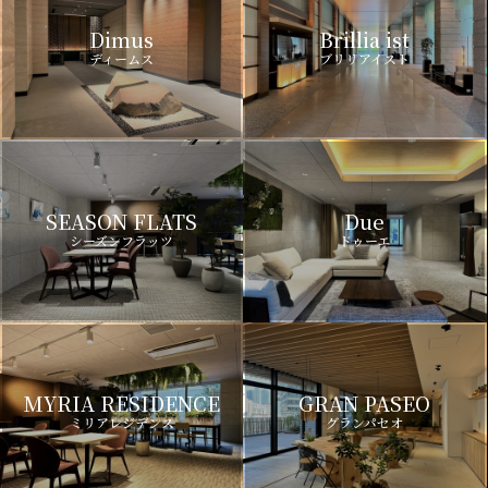
Dimus
Brillia ist
ディームス
ブリリアイスト
SEASON FLATS
Due
シーズンフラッツ
ドゥーエ
MYRIA RESIDENCE
GRAN PASEO
ミリアレジデンス
グランパセオ