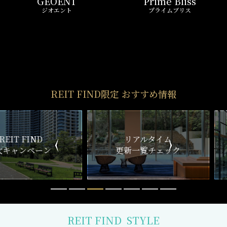
ペーン
更新一覧チェック
REIT FIND
STYLE
仲介手数料0円～
初期費用お問い合わせ
賢い選択で
気になる物件を
お得に契約
5分以内で回答
おとり物件なし
リモート内覧対応