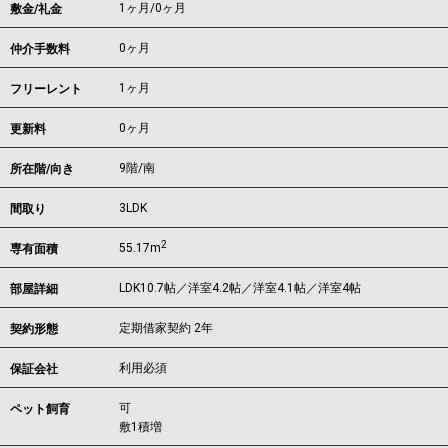
1ヶ月
/
0ヶ月
敷金/礼金
0ヶ月
仲介手数料
1ヶ月
フリーレント
0ヶ月
更新料
9階/南
所在階/向き
3LDK
間取り
2
55.17m
専有面積
LDK10.7帖／洋室4.2帖／洋室4.1帖／洋室4帖
部屋詳細
定期借家契約 2年
契約形態
利用必須
保証会社
可
ペット飼育
敷1積増