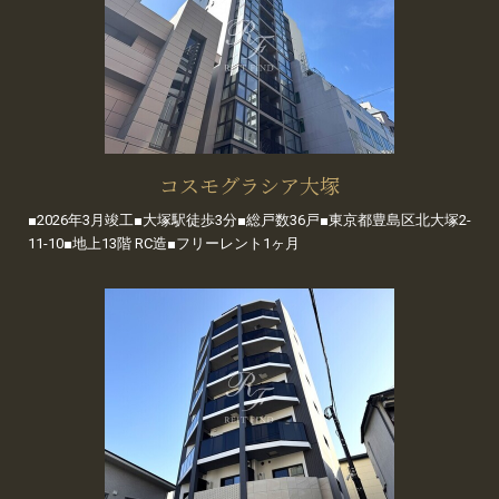
コスモグラシア大塚
■2026年3月竣工■大塚駅徒歩3分■総戸数36戸■東京都豊島区北大塚2-
11-10■地上13階 RC造■フリーレント1ヶ月