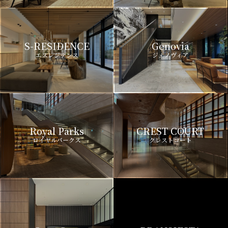
S-RESIDENCE
Genovia
エスレジデンス
ジェノヴィア
Royal Parks
CREST COURT
ロイヤルパークス
クレストコート
Gran Casa
BRANSIESTA
グランカーサ
ブランシエスタ