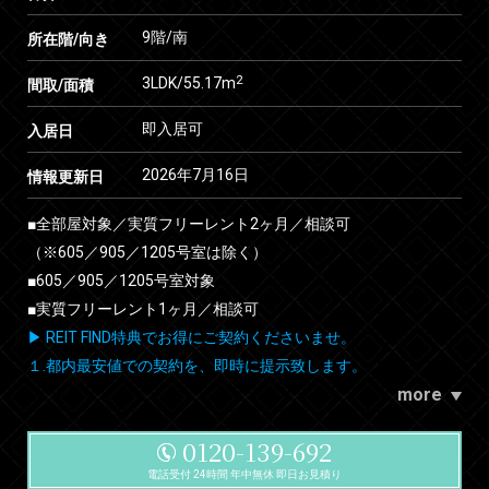
9階/南
所在階/向き
2
3LDK/55.17m
間取/面積
即入居可
入居日
2026年7月16日
情報更新日
■全部屋対象／実質フリーレント2ヶ月／相談可
（※605／905／1205号室は除く）
■605／905／1205号室対象
■実質フリーレント1ヶ月／相談可
▶ REIT FIND特典でお得にご契約くださいませ。
１.都内最安値での契約を、即時に提示致します。
more
0120-139-692
電話受付 24時間 年中無休 即日お見積り