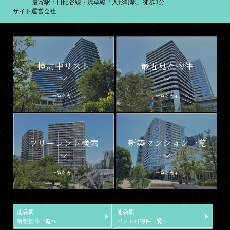
最寄駅：日比谷線・浅草線「人形町駅」徒歩3分
サイト運営会社
検討中リスト
最近見た物件
一覧を表示
一覧を表示
フリーレント検索
新築マンション一覧
一覧を表示
一覧を表示
池袋駅
池袋駅
新築物件一覧へ
ペット可物件一覧へ