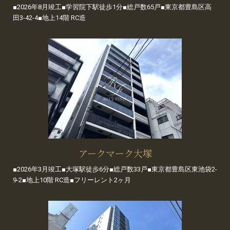
■2026年8月竣工■学習院下駅徒歩1分■総戸数65戸■東京都豊島区高
田3-42-4■地上14階 RC造
アークマーク大塚
■2026年3月竣工■大塚駅徒歩6分■総戸数33戸■東京都豊島区東池袋2-
9-2■地上10階 RC造■フリーレント2ヶ月