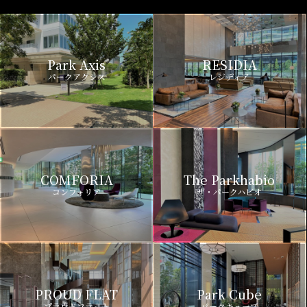
Park Axis
RESIDIA
パークアクシス
レジディア
COMFORIA
The Parkhabio
コンフォリア
ザ・パークハビオ
PROUD FLAT
Park Cube
プラウドフラット
パークキューブ