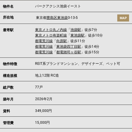
パークアクシス池袋イースト
物件名
所在地
東京都
豊島区
東池袋
3-13-5
MAP
東京メトロ丸ノ内線
「
池袋駅
」徒歩7分
最寄駅
東京メトロ有楽町線
「
東池袋駅
」徒歩10分
都電荒川線
「
向原駅
」徒歩11分
都電荒川線
「
東池袋四丁目駅
」徒歩14分
都電荒川線
「
都電雑司ヶ谷駅
」徒歩15分
REIT系ブランドマンション、デザイナーズ、ペット可
物件特徴
地上12階 RC造
構造規模
77戸
総戸数
2026年2月
築年月
349,000
円
賃料
15,000円
管理費