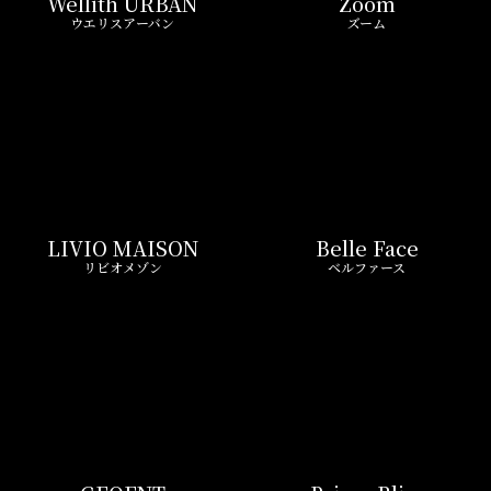
LIVIO MAISON
Belle Face
リビオメゾン
ベルファース
GEOENT
Prime Bliss
ジオエント
プライムブリス
REIT FIND限定 おすすめ情報
ND
リアルタイム
新