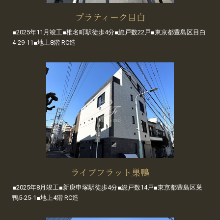
プラティーク目白
■2025年11月竣工■椎名町駅徒歩4分■総戸数22戸■東京都豊島区目白
4-29-11■地上8階 RC造
ライブフラット巣鴨
■2025年8月竣工■新庚申塚駅徒歩4分■総戸数14戸■東京都豊島区巣
鴨5-25-1■地上4階 RC造