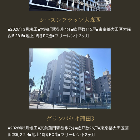
シーズンフラッツ大森西
■2026年3月竣工■大森町駅徒歩4分■総戸数115戸■東京都大田区大森
西5-28-5■地上15階 RC造■フリーレント2ヶ月
グランパセオ蒲田3
■2026年2月竣工■京急蒲田駅徒歩7分■総戸数26戸■東京都大田区蒲
田本町2-2-4■地上10階 RC造■フリーレント2ヶ月