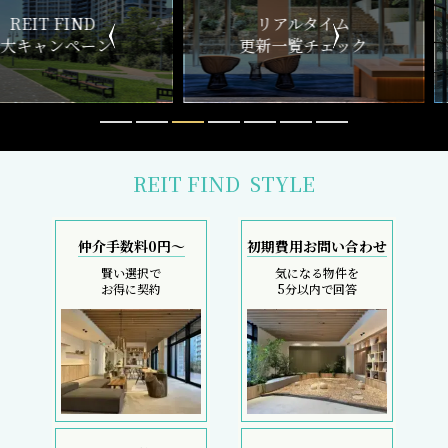
ND
リアルタイム
新
ペーン
更新一覧チェック
REIT FIND
STYLE
仲介手数料0円～
初期費用お問い合わせ
賢い選択で
気になる物件を
お得に契約
5分以内で回答