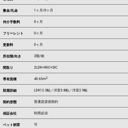
1ヶ月
/
0ヶ月
敷金/礼金
0ヶ月
仲介手数料
0ヶ月
フリーレント
0ヶ月
更新料
2階/南
所在階/向き
2LDK+WIC+SIC
間取り
2
40.65m
専有面積
LDK12.3帖／洋室3.8帖／洋室2.9帖
部屋詳細
普通賃貸借契約
契約形態
利用必須
保証会社
可
ペット飼育