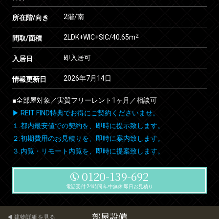
2階/南
所在階/向き
2
2LDK+WIC+SIC/40.65m
間取/面積
即入居可
入居日
2026年7月14日
情報更新日
■全部屋対象／実質フリーレント1ヶ月／相談可
▶ REIT FIND特典でお得にご契約くださいませ。
１.都内最安値での契約を、即時に提示致します。
２.初期費用のお見積りを、即時に案内致します。
３.内覧・リモート内覧を、即時に提案致します。
0120-139-692
電話受付 24時間 年中無休 即日お見積り
部屋設備
建物詳細を見る