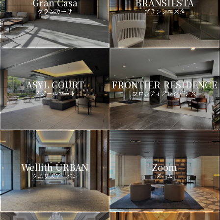
Gran Casa
BRANSIESTA
グランカーサ
ブランシエスタ
ASYL COURT
FRONTIER RESIDENCE
アジールコート
フロンティアレジデンス
Wellith URBAN
Zoom
ウエリスアーバン
ズーム