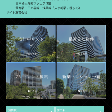
日本橋人形町スクエア 3階
最寄駅：日比谷線・浅草線「人形町駅」徒歩3分
サイト運営会社
検討中リスト
最近見た物件
一覧を表示
一覧を表示
フリーレント検索
新築マンション一覧
一覧を表示
一覧を表示
蒲田駅
蒲田駅