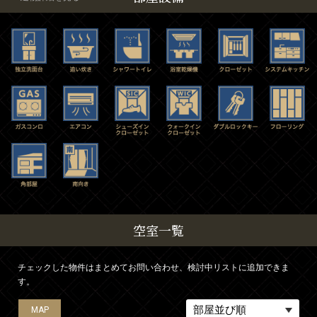
空室一覧
チェックした物件はまとめてお問い合わせ、検討中リストに追加できま
す。
MAP
MAP
MAP
MAP
MAP
MAP
MAP
MAP
MAP
MAP
MAP
MAP
MAP
MAP
MAP
MAP
MAP
MAP
MAP
MAP
MAP
MAP
MAP