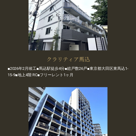
クラリティア馬込
■2026年2月竣工■馬込駅徒歩4分■総戸数26戸■東京都大田区東馬込1-
15-9■地上4階 RC■フリーレント1ヶ月