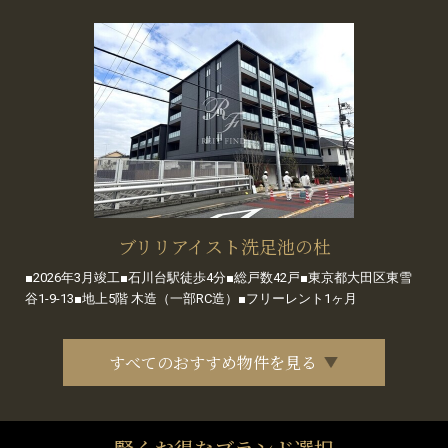
ブリリアイスト洗足池の杜
■2026年3月竣工■石川台駅徒歩4分■総戸数42戸■東京都大田区東雪
谷1-9-13■地上5階 木造（一部RC造）■フリーレント1ヶ月
すべてのおすすめ物件を見る