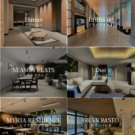
Dimus
Brillia ist
ディームス
ブリリアイスト
SEASON FLATS
Due
シーズンフラッツ
ドゥーエ
MYRIA RESIDENCE
GRAN PASEO
ミリアレジデンス
グランパセオ