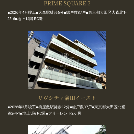
PRIME SQUARE 3
■2026年4月竣工■大森駅徒歩6分■総戸数37戸■東京都大田区大森北1-
23-6■地上14階 RC造
リヴシティ蒲田イースト
■2026年3月竣工■梅屋敷駅徒歩12分■総戸数37戸■東京都大田区北糀
谷2-4-1■地上5階 RC造■フリーレント2ヶ月