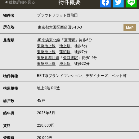
物件概要
建物詳細を見る
プラウドフラット西蒲田
物件名
所在地
東京都
大田区
西蒲田
8-10-3
MAP
JR京浜東北線
「
蒲田駅
」徒歩6分
最寄駅
東急池上線
「
池上駅
」徒歩6分
東急池上線
「
蓮沼駅
」徒歩7分
東急多摩川線
「
矢口渡駅
」徒歩14分
東急池上線
「
池上駅
」徒歩22分
REIT系ブランドマンション、デザイナーズ、ペット可
物件特徴
地上9階 RC造
構造規模
45戸
総戸数
2026年5月
築年月
220,000
円
賃料
20,000円
管理費