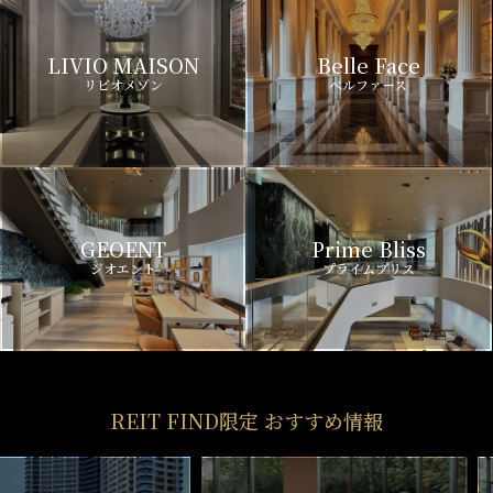
LIVIO MAISON
Belle Face
リビオメゾン
ベルファース
GEOENT
Prime Bliss
ジオエント
プライムブリス
REIT FIND限定 おすすめ情報