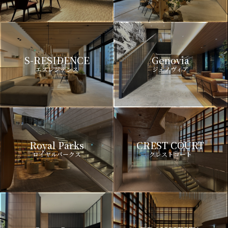
S-RESIDENCE
Genovia
エスレジデンス
ジェノヴィア
Royal Parks
CREST COURT
ロイヤルパークス
クレストコート