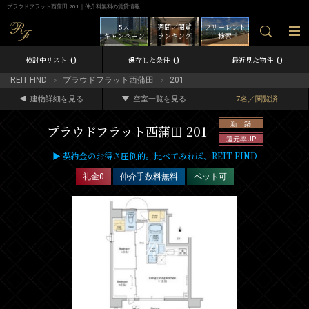
プラウドフラット西蒲田 201｜仲介料無料の賃貸情報
5大
週間／閲覧
フリーレント
キャンペーン
ランキング
検索
0
0
0
検討中リスト
保存した条件
最近見た物件
REIT FIND
プラウドフラット西蒲田
201
建物詳細を見る
空室一覧を見る
7名／閲覧済
新 築
プラウドフラット西蒲田 201
還元率UP
▶ 契約金のお得さ圧倒的。比べてみれば、REIT FIND
礼金0
仲介手数料無料
ペット可