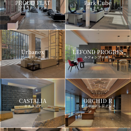
PROUD FLAT
Park Cube
プラウドフラット
パークキューブ
Urbanex
LEFOND PROGRES
アーバネックス
ルフォンプログレ
CASTALIA
ORCHID R
カスタリア
オーキッドレジデンス