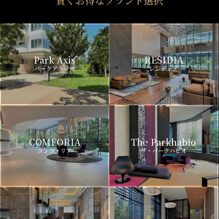
賢くお得なブランド選択
Park Axis
RESIDIA
パークアクシス
レジディア
COMFORIA
The Parkhabio
コンフォリア
ザ・パークハビオ