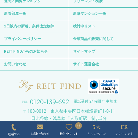
週間／閲覧ランキング
フリーレント検索
新着部屋一覧
新築マンション一覧
2日以内の新着、条件改定物件
検討中リスト
プライバシーポリシー
金融商品の販売に関して
REIT FINDからのお知らせ
サイトマップ
お問い合わせ
サイト運営会社
0120-139-692
電話受付 24時間 年中無休
〒103-0012 東京都中央区日本橋堀留町1-8-11
日比谷線・浅草線「人形町駅」徒歩3分
0
日比谷線「小伝馬町駅」徒歩6分
キャンペーン
フリーレント
検討中リスト
お問い合わせ
電話する
Copyright © REIT FIND All Right Reserved.