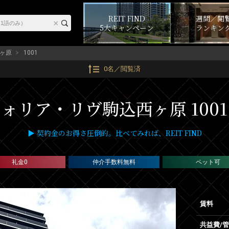
REIT FIND
週間／閲
5大キャンペーン
ランキン
ヶ原
1001
0名／閲覧済
ォリア・リヴ駒込西ヶ原 100
▶ 契約金のお得さ圧倒的。比べてみれば、REIT FIND
礼金0
仲介手数料無料
ペット可
賃料
共益費/