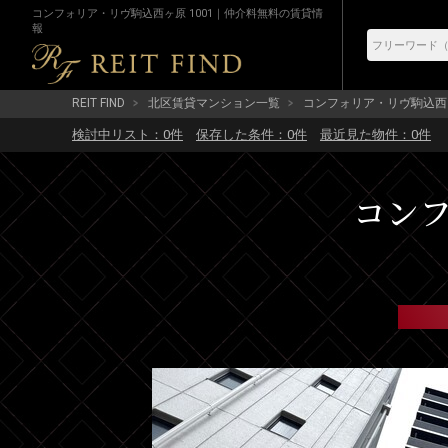
コンフォリア・リヴ駒込西ヶ原 1001｜仲介料無料の賃貸情
報
REIT FIND
北区賃貸マンション一覧
コンフォリア・リヴ駒込西
検討中リスト：
0
件
保存した条件：
0
件
最近見た物件：
0
件
コンフ