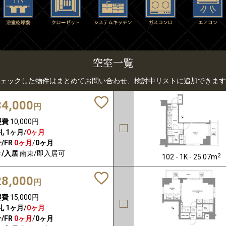
空室一覧
ェックした物件はまとめてお問い合わせ、検討中リストに追加できます
34,000
円
理費
10,000円
礼
1ヶ月
/
0ヶ月
/FR
0ヶ月
/
0ヶ月
/入居
南東/即入居可
2
102 - 1K - 25.07m
28,000
円
理費
15,000円
礼
1ヶ月
/
0ヶ月
/FR
0ヶ月
/
0ヶ月