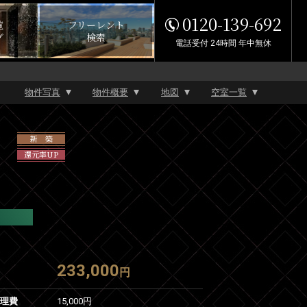
0120-139-692
覧
フリーレント
グ
検索
電話受付 24時間 年中無休
物件写真
物件概要
地図
空室一覧
1
新 築
還元率UP
233,000
円
管理費
15,000円