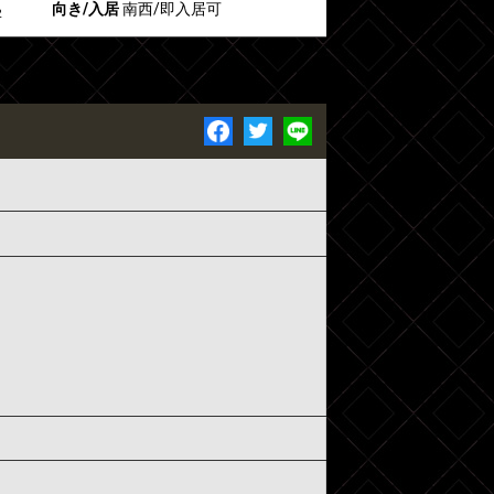
向き/入居
南西/即入居可
2