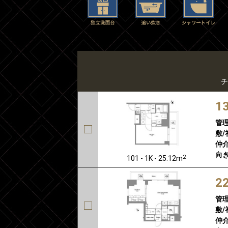
チ
1
管
敷/
仲介
向き
2
101 - 1K - 25.12m
2
管
敷/
仲介