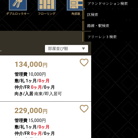
ブランドマンション検索
区検索
路線・駅検索
フリーレント検索
。
134,000
円
管理費
10,000円
敷/礼
1ヶ月
/
0ヶ月
仲介/FR
0ヶ月
/
0ヶ月
向き/入居
南東/即入居可
229,000
円
管理費
15,000円
敷/礼
1ヶ月
/
0ヶ月
仲介/FR
0ヶ月
/
0ヶ月