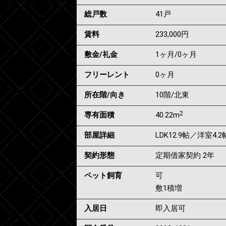
総戸数
41戸
賃料
233,000
円
敷金/礼金
1ヶ月
/
0ヶ月
フリーレント
0ヶ月
所在階/向き
10階/北東
2
専有面積
40.22m
部屋詳細
LDK12.9帖／洋室4.2
契約形態
定期借家契約 2年
ペット飼育
可
敷1積増
入居日
即入居可