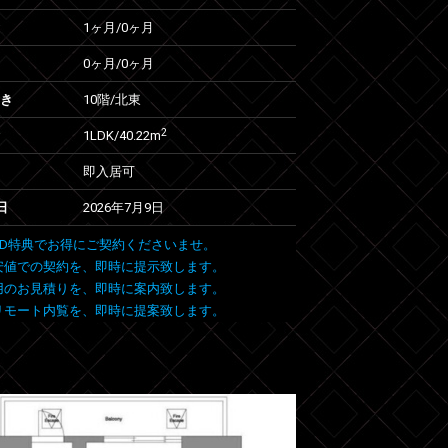
1ヶ月
/
0ヶ月
0ヶ月
/
0ヶ月
向き
10階/北東
2
1LDK/40.22m
即入居可
日
2026年7月9日
 FIND特典でお得にご契約くださいませ。
安値での契約を、即時に提示致します。
用のお見積りを、即時に案内致します。
リモート内覧を、即時に提案致します。