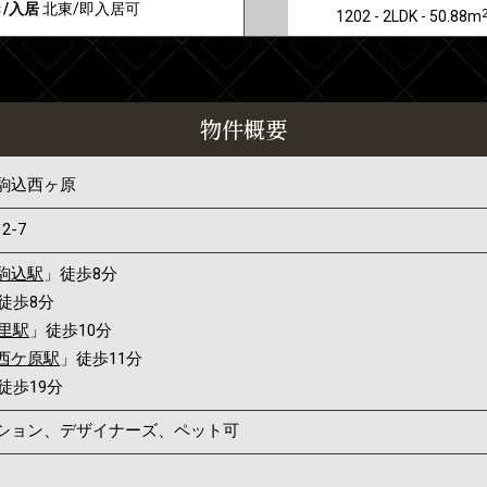
/入居
北東/即入居可
1202 - 2LDK - 50.88m
物件概要
駒込西ヶ原
12-7
駒込駅
」徒歩8分
徒歩8分
里駅
」徒歩10分
西ケ原駅
」徒歩11分
徒歩19分
ンション、デザイナーズ、ペット可