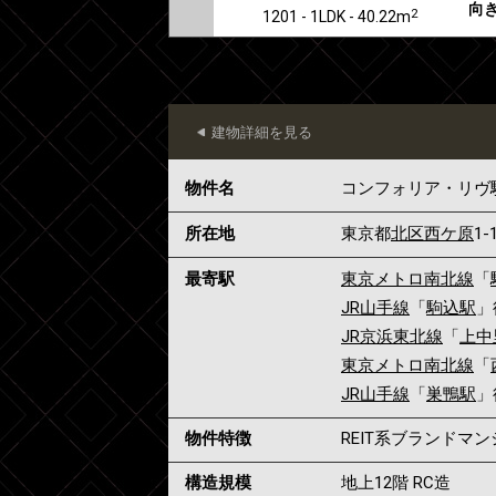
向き
2
1201 - 1LDK - 40.22m
建物詳細を見る
物件名
コンフォリア・リヴ
所在地
東京都
北区
西ケ原
1-
最寄駅
東京メトロ南北線
「
JR山手線
「
駒込駅
」
JR京浜東北線
「
上中
東京メトロ南北線
「
JR山手線
「
巣鴨駅
」
物件特徴
REIT系ブランドマ
構造規模
地上12階 RC造