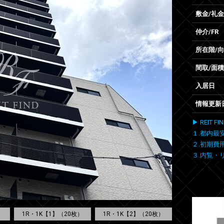
敷金/礼金
仲介/FR
所在階/
間取/面積
入居日
情報更新
▶ REIT
１.都内最
２.初期費
３.内覧・
1R・1K【1】（20枚）
1R・1K【2】（20枚）