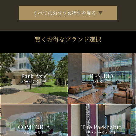
すべてのおすすめ物件を見る
賢くお得なブランド選択
Park Axis
RESIDIA
パークアクシス
レジディア
COMFORIA
The Parkhabio
コンフォリア
ザ・パークハビオ