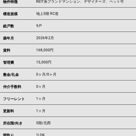
REIT系ブランドマンション、デザイナーズ、ペット可
物件特徴
地上5階 RC造
構造規模
9戸
総戸数
2026年2月
築年月
168,000
円
賃料
15,000円
管理費
0ヶ月
/
0ヶ月
敷金/礼金
0ヶ月
仲介手数料
1ヶ月
フリーレント
1ヶ月
更新料
5階/北西
所在階/向き
1LDK
間取り