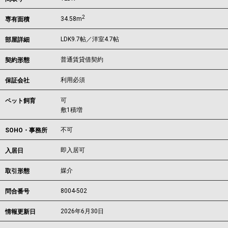
2
34.58m
専有面積
LDK9.7帖／洋室4.7帖
部屋詳細
普通賃貸借契約
契約形態
利用必須
保証会社
可
ペット飼育
敷1積増
不可
SOHO・事務所
即入居可
入居日
媒介
取引形態
8004-502
問合番号
2026年6月30日
情報更新日