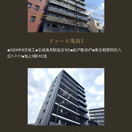
ドゥーエ曳舟3
■2026年8月竣工■京成曳舟駅徒歩5分■総戸数50戸■東京都墨田区八
広1-7-11■地上9階 RC造