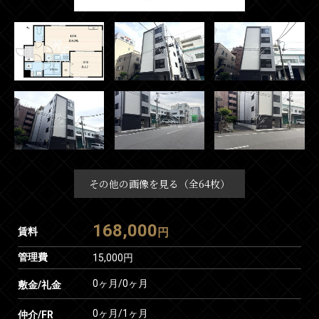
その他の画像を見る（全64枚）
168,000
賃料
円
管理費
15,000円
0ヶ月
/
0ヶ月
敷金/礼金
0ヶ月
/
1ヶ月
仲介/FR