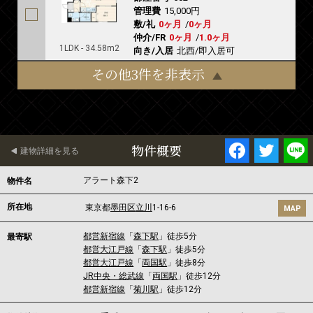
管理費
15,000円
敷/礼
0ヶ月
/
0ヶ月
仲介/FR
0ヶ月
/
1.0ヶ月
1LDK - 34.58m2
向き/入居
北西/即入居可
その他3件を非表示
物件概要
建物詳細を見る
アラート森下2
物件名
所在地
東京都
墨田区
立川
1-16-6
MAP
都営新宿線
「
森下駅
」徒歩5分
最寄駅
都営大江戸線
「
森下駅
」徒歩5分
都営大江戸線
「
両国駅
」徒歩8分
JR中央・総武線
「
両国駅
」徒歩12分
都営新宿線
「
菊川駅
」徒歩12分