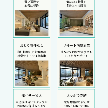
賢い選択で
気になる物件を
お得に契約
5分以内で回答
おとり物件なし
リモート内覧対応
物件情報の更新鮮度は
遠方にて内覧できずとも
検索サイトでは高水準
しっかりサポート
採寸サービス
スマホで完結
申込後は当社スタッフが
内覧現地待ち合わせ
お部屋を採寸致します
SMS・LINEで対応