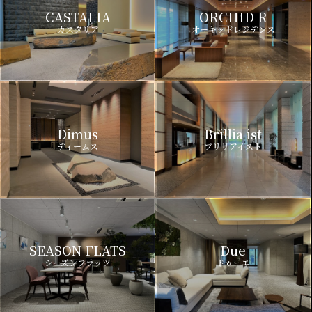
CASTALIA
ORCHID R
カスタリア
オーキッドレジデンス
Dimus
Brillia ist
ディームス
ブリリアイスト
SEASON FLATS
Due
シーズンフラッツ
ドゥーエ