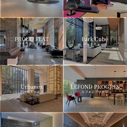
PROUD FLAT
Park Cube
プラウドフラット
パークキューブ
Urbanex
LEFOND PROGRES
アーバネックス
ルフォンプログレ