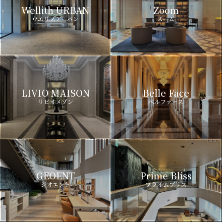
Wellith URBAN
Zoom
ウエリスアーバン
ズーム
LIVIO MAISON
Belle Face
リビオメゾン
ベルファース
GEOENT
Prime Bliss
ジオエント
プライムブリス