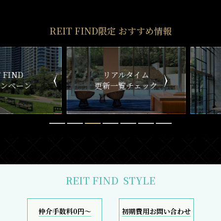
REIT FIND限定 おすすめ情報
ND
リアルタイム
新
ペーン
更新一覧チェック
REIT FIND
STYLE
仲介手数料0円～
初期費用お問い合わせ