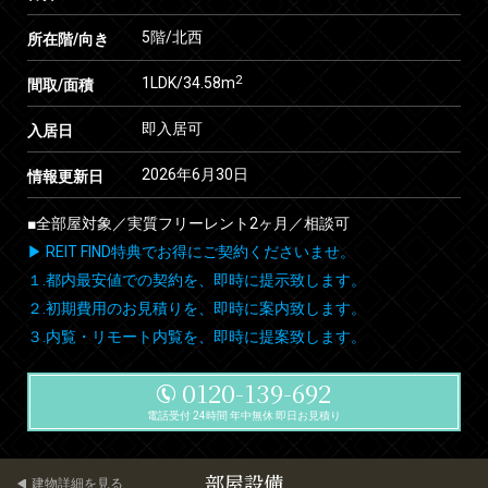
5階/北西
所在階/向き
2
1LDK/34.58m
間取/面積
即入居可
入居日
2026年6月30日
情報更新日
■全部屋対象／実質フリーレント2ヶ月／相談可
▶ REIT FIND特典でお得にご契約くださいませ。
１.都内最安値での契約を、即時に提示致します。
２.初期費用のお見積りを、即時に案内致します。
３.内覧・リモート内覧を、即時に提案致します。
0120-139-692
電話受付 24時間 年中無休 即日お見積り
部屋設備
建物詳細を見る