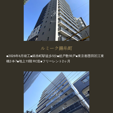
ルミーク錦糸町
■2026年6月竣工■錦糸町駅徒歩5分■総戸数93戸■東京都墨田区江東
橋2-8-7■地上15階 RC造■フリーレント2ヶ月