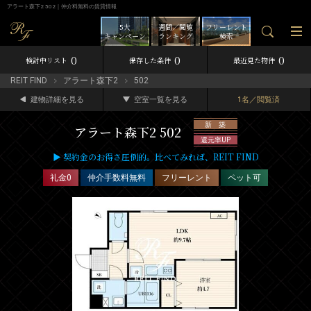
アラート森下2 502｜仲介料無料の賃貸情報
5大
週間／閲覧
フリーレント
キャンペーン
ランキング
検索
0
0
0
検討中リスト
保存した条件
最近見た物件
REIT FIND
アラート森下2
502
建物詳細を見る
空室一覧を見る
1名／閲覧済
新 築
アラート森下2 502
還元率UP
▶ 契約金のお得さ圧倒的。比べてみれば、REIT FIND
礼金0
仲介手数料無料
フリーレント
ペット可