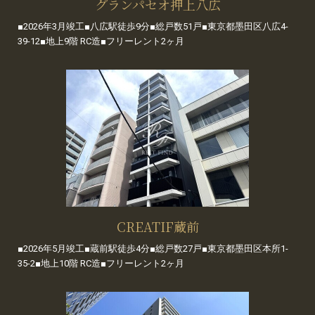
グランパセオ押上八広
■2026年3月竣工■八広駅徒歩9分■総戸数51戸■東京都墨田区八広4-
39-12■地上9階 RC造■フリーレント2ヶ月
CREATIF蔵前
■2026年5月竣工■蔵前駅徒歩4分■総戸数27戸■東京都墨田区本所1-
35-2■地上10階 RC造■フリーレント2ヶ月