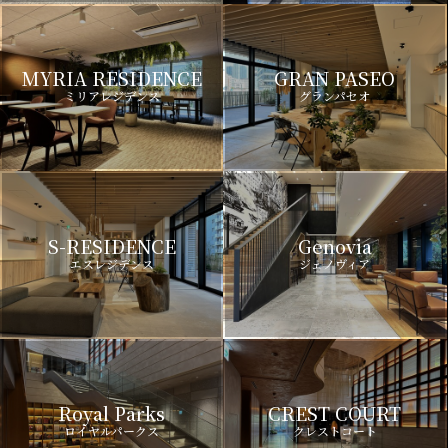
MYRIA RESIDENCE
GRAN PASEO
ミリアレジデンス
グランパセオ
S-RESIDENCE
Genovia
エスレジデンス
ジェノヴィア
Royal Parks
CREST COURT
ロイヤルパークス
クレストコート