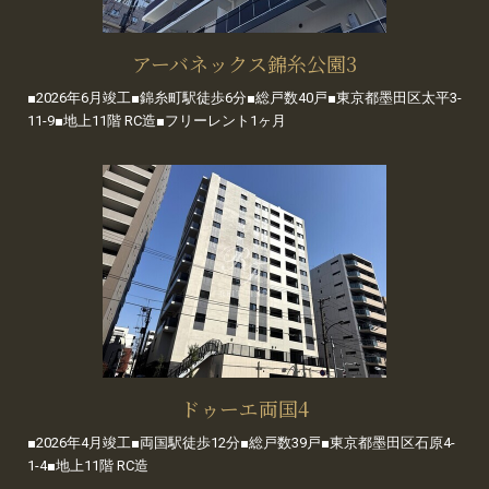
アーバネックス錦糸公園3
■2026年6月竣工■錦糸町駅徒歩6分■総戸数40戸■東京都墨田区太平3-
11-9■地上11階 RC造■フリーレント1ヶ月
ドゥーエ両国4
■2026年4月竣工■両国駅徒歩12分■総戸数39戸■東京都墨田区石原4-
1-4■地上11階 RC造