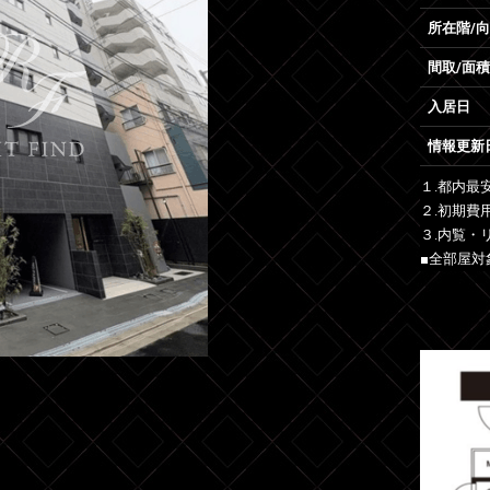
所在階/
間取/面積
入居日
情報更新
１.都内最
２.初期費
３.内覧・
■全部屋対