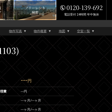
0120-139-692
覧
フリーレント
グ
検索
電話受付 24時間 年中無休
物件写真
物件概要
地図
空室一覧
103)
---
円
管理費
---円
---ヶ月
/
---ヶ月
---ヶ月
/
---ヶ月