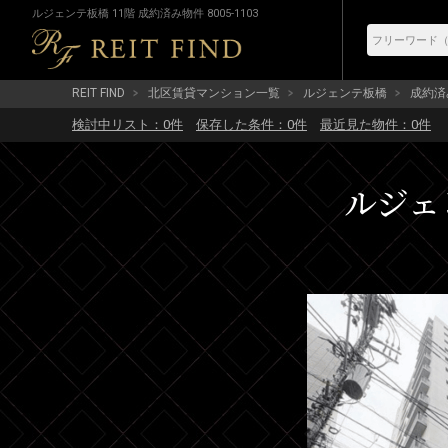
ルジェンテ板橋 11階 成約済み物件 8005-1103
REIT FIND
北区賃貸マンション一覧
ルジェンテ板橋
成約済み 
検討中リスト：
0
件
保存した条件：
0
件
最近見た物件：
0
件
ルジェン