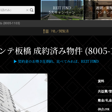
REIT FIND
週間／閲
5大キャンペーン
ランキン
(8005-1103)
7名／閲覧済
テ板橋 成約済み物件 (8005-1
▶ 契約金のお得さ圧倒的。比べてみれば、REIT FIND
賃料
共益費/
敷金/礼金
仲介/FR