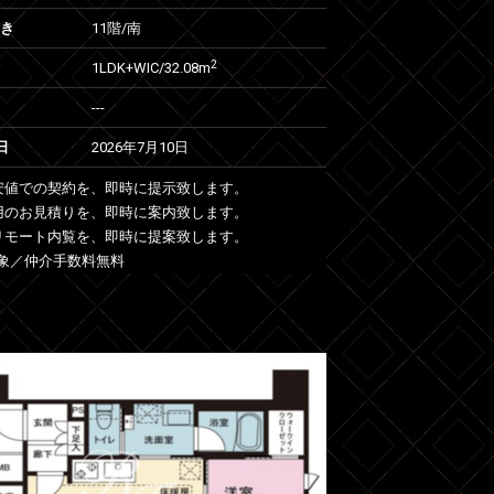
向き
11階/南
2
1LDK+WIC/32.08m
---
日
2026年7月10日
安値での契約を、即時に提示致します。
用のお見積りを、即時に案内致します。
リモート内覧を、即時に提案致します。
象／仲介手数料無料