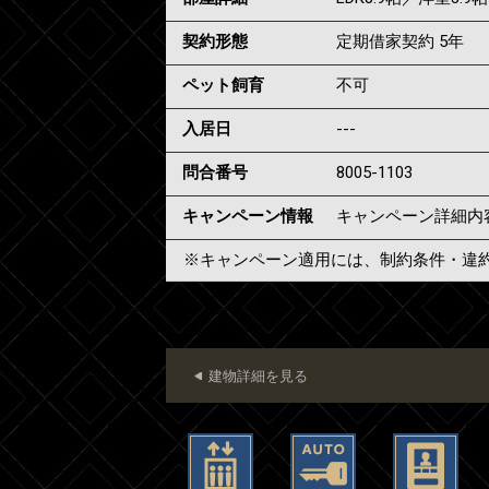
契約形態
定期借家契約 5年
ペット飼育
不可
入居日
---
問合番号
8005-1103
キャンペーン情報
キャンペーン詳細内
※キャンペーン適用には、制約条件・違
建物詳細を見る