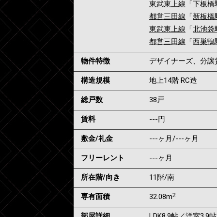
東武東上線
「
下板橋
都営三田線
「
新板橋
東武東上線
「
北池袋
都営三田線
「
西巣鴨
物件特徴
デザイナーズ、分譲
構造規模
地上14階 RC造
総戸数
38戸
賃料
---
円
敷金/礼金
---ヶ月
/
---ヶ月
フリーレント
---ヶ月
所在階/向き
11階/南
2
専有面積
32.08m
部屋詳細
LDK8.9帖／洋室3.9帖