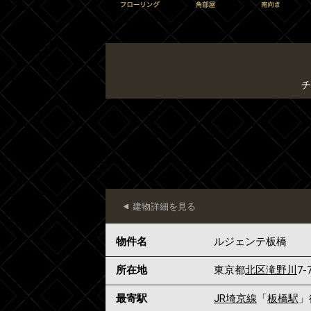
チ
建物詳細を見る
物件名
ルジェンテ板橋
所在地
東京都
北区
滝野川
7-
最寄駅
JR埼京線
「
板橋駅
」