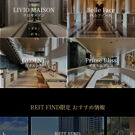
LIVIO MAISON
Belle Face
リビオメゾン
ベルファース
GEOENT
Prime Bliss
ジオエント
プライムブリス
REIT FIND限定 おすすめ情報
ND
リアルタイム
新