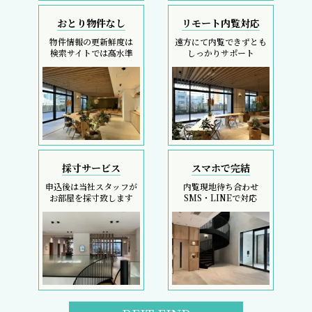
おとり物件なし
リモート内覧対応
物件情報の更新鮮度は
遠方にて内覧できずとも
検索サイトでは高水準
しっかりサポート
採寸サービス
スマホで完結
申込後は当社スタッフが
内覧現地待ち合わせ
お部屋を採寸致します
SMS・LINEで対応