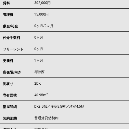
302,000
円
賃料
15,000円
管理費
0ヶ月
/
0ヶ月
敷金/礼金
0ヶ月
仲介手数料
0ヶ月
フリーレント
1ヶ月
更新料
3階/西
所在階/向き
2DK
間取り
2
40.95m
専有面積
DK8.5帖／洋室5.5帖／洋室4.5帖
部屋詳細
普通賃貸借契約
契約形態