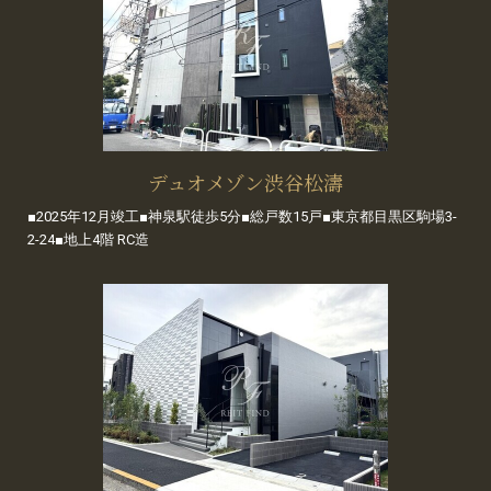
デュオメゾン渋谷松濤
■2025年12月竣工■神泉駅徒歩5分■総戸数15戸■東京都目黒区駒場3-
2-24■地上4階 RC造