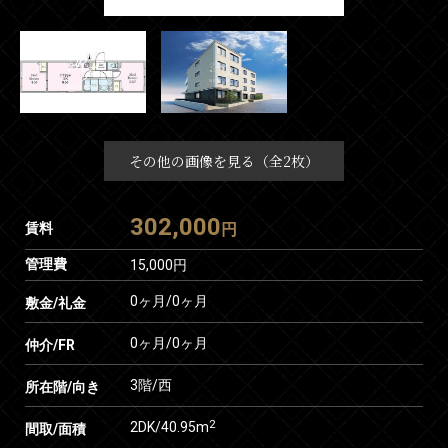
その他の画像を見る（全2枚）
302,000
賃料
円
管理費
15,000円
0ヶ月
/
0ヶ月
敷金/礼金
0ヶ月
/
0ヶ月
仲介/FR
3階/西
所在階/向き
2
2DK/40.95m
間取/面積