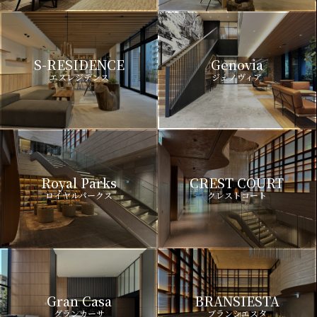
S-RESIDENCE
Genovia
エスレジデンス
ジェノヴィア
Royal Parks
CREST COURT
ロイヤルパークス
クレストコート
Gran Casa
BRANSIESTA
グランカーサ
ブランシエスタ