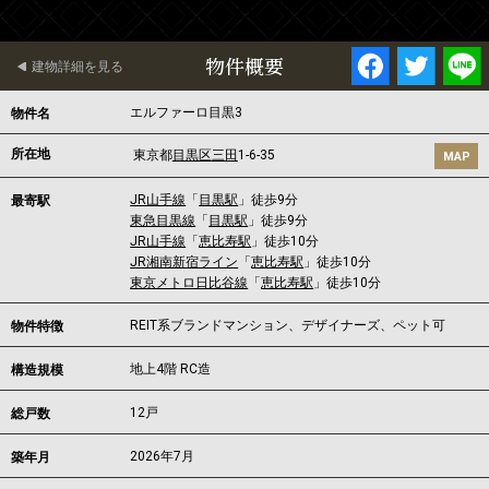
物件概要
建物詳細を見る
エルファーロ目黒3
物件名
所在地
東京都
目黒区
三田
1-6-35
MAP
JR山手線
「
目黒駅
」徒歩9分
最寄駅
東急目黒線
「
目黒駅
」徒歩9分
JR山手線
「
恵比寿駅
」徒歩10分
JR湘南新宿ライン
「
恵比寿駅
」徒歩10分
東京メトロ日比谷線
「
恵比寿駅
」徒歩10分
REIT系ブランドマンション、デザイナーズ、ペット可
物件特徴
地上4階 RC造
構造規模
12戸
総戸数
2026年7月
築年月