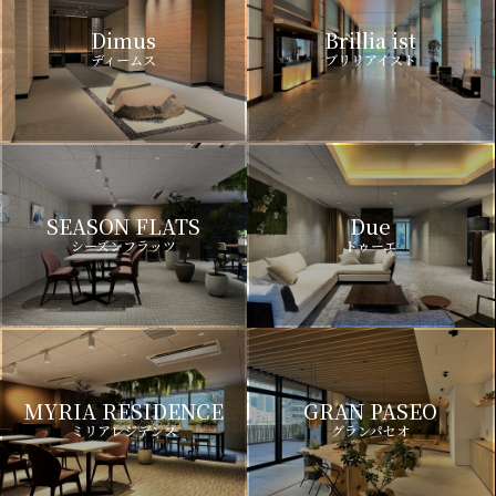
Dimus
Brillia ist
ディームス
ブリリアイスト
SEASON FLATS
Due
シーズンフラッツ
ドゥーエ
MYRIA RESIDENCE
GRAN PASEO
ミリアレジデンス
グランパセオ