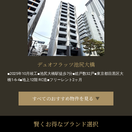
デュオフラッツ池尻大橋
■2025年10月竣工■池尻大橋駅徒歩7分■総戸数32戸■東京都目黒区大
橋1-6-4■地上12階 RC造■フリーレント2ヶ月
すべてのおすすめ物件を見る
賢くお得なブランド選択