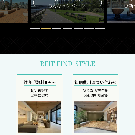
ペーン
更新一覧チェック
REIT FIND
STYLE
仲介手数料0円～
初期費用お問い合わせ
賢い選択で
気になる物件を
お得に契約
5分以内で回答