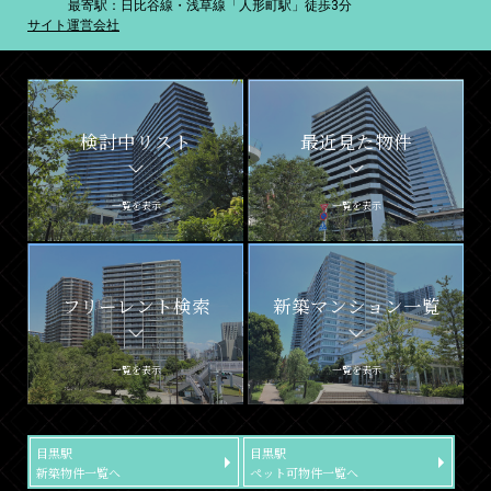
最寄駅：日比谷線・浅草線「人形町駅」徒歩3分
サイト運営会社
検討中リスト
最近見た物件
一覧を表示
一覧を表示
フリーレント検索
新築マンション一覧
一覧を表示
一覧を表示
目黒駅
目黒駅
新築物件一覧へ
ペット可物件一覧へ