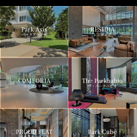
Park Axis
RESIDIA
パークアクシス
レジディア
COMFORIA
The Parkhabio
コンフォリア
ザ・パークハビオ
PROUD FLAT
Park Cube
プラウドフラット
パークキューブ