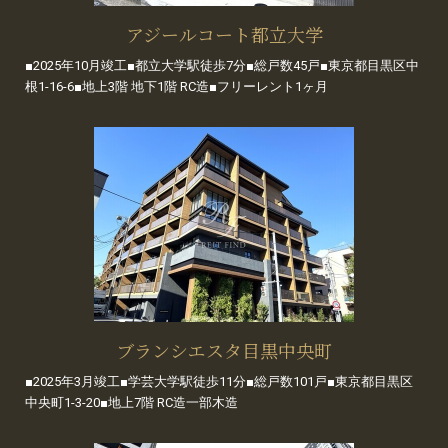
アジールコート都立大学
■2025年10月竣工■都立大学駅徒歩7分■総戸数45戸■東京都目黒区中
根1-16-6■地上3階 地下1階 RC造■フリーレント1ヶ月
ブランシエスタ目黒中央町
■2025年3月竣工■学芸大学駅徒歩11分■総戸数101戸■東京都目黒区
中央町1-3-20■地上7階 RC造一部木造