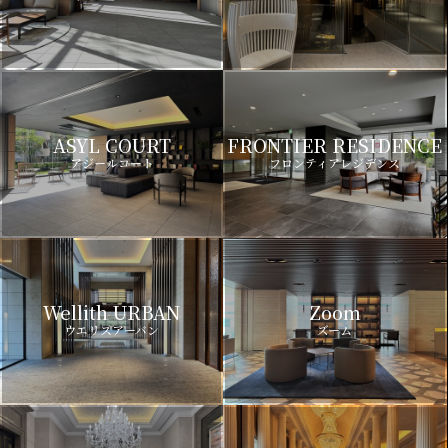
ASYL COURT
FRONTIER RESIDENCE
アジールコート
フロンティアレジデンス
Wellith URBAN
Zoom
ウエリスアーバン
ズーム