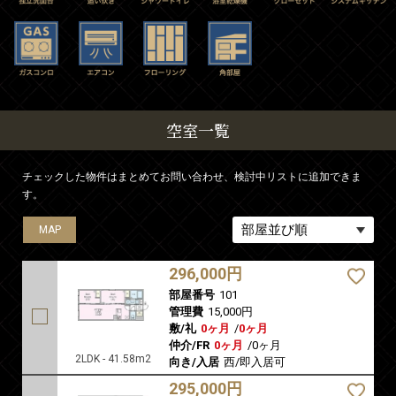
空室一覧
チェックした物件はまとめてお問い合わせ、検討中リストに追加できま
す。
MAP
MAP
MAP
MAP
MAP
MAP
MAP
MAP
MAP
MAP
MAP
296,000円
部屋番号
101
管理費
15,000円
敷/礼
0ヶ月
/
0ヶ月
仲介/FR
0ヶ月
/
0ヶ月
2LDK - 41.58m2
向き/入居
西/即入居可
295,000円