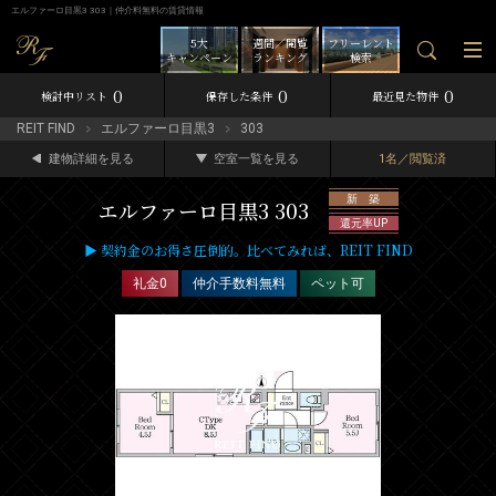
エルファーロ目黒3 303｜仲介料無料の賃貸情報
5大
週間／閲覧
フリーレント
キャンペーン
ランキング
検索
0
0
0
検討中リスト
保存した条件
最近見た物件
REIT FIND
エルファーロ目黒3
303
建物詳細を見る
空室一覧を見る
1名／閲覧済
新 築
エルファーロ目黒3 303
還元率UP
▶ 契約金のお得さ圧倒的。比べてみれば、REIT FIND
礼金0
仲介手数料無料
ペット可