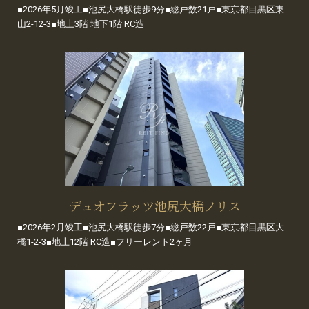
■2026年5月竣工■池尻大橋駅徒歩9分■総戸数21戸■東京都目黒区東
山2-12-3■地上3階 地下1階 RC造
デュオフラッツ池尻大橋ノリス
■2026年2月竣工■池尻大橋駅徒歩7分■総戸数22戸■東京都目黒区大
橋1-2-3■地上12階 RC造■フリーレント2ヶ月