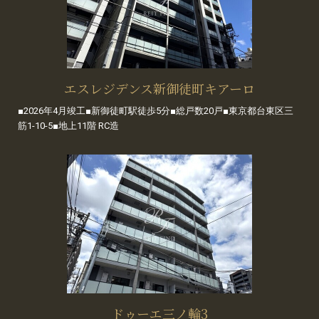
エスレジデンス新御徒町キアーロ
■2026年4月竣工■新御徒町駅徒歩5分■総戸数20戸■東京都台東区三
筋1-10-5■地上11階 RC造
ドゥーエ三ノ輪3