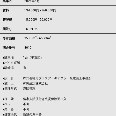
築年月
2026年5月
賃料
134,000円 - 360,000円
管理費
15,000円 - 20,000円
間取り
1K - 2LDK
2
2
専有面積
25.85m
- 65.79m
問合番号
8010
■駐車場 1台（平置式）
■バイク置場 ―
■駐輪場 有
―――――――
■設 計 株式会社モプラスアーキテクツ一級建築士事務所
■施 工 神興建設株式会社
■管理形式 巡回管理
―――――――
■保 険 借家人賠償付き火災保険要加入
■ペット 不可
■楽 器 不可
■鍵交換代 新築の為不要