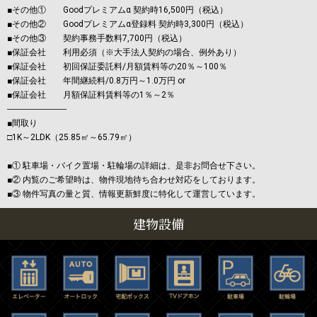
■その他① Goodプレミアムα 契約時16,500円（税込）
■その他② Goodプレミアムα登録料 契約時3,300円（税込）
■その他③ 契約事務手数料7,700円（税込）
■保証会社 利用必須（※大手法人契約の場合、例外あり）
■保証会社 初回保証委託料/月額賃料等の20％～100％
■保証会社 年間継続料/0.8万円～1.0万円 or
■保証会社 月額保証料賃料等の1％～2％
―――――――
■間取り
□1K～2LDK（25.85㎡～65.79㎡）
■① 駐車場・バイク置場・駐輪場の詳細は、是非お問合せ下さい。
■② 内覧のご希望時は、物件現地待ち合わせ対応をしております。
■③ 物件写真の量と質、情報更新鮮度に特化して運営しています。
建物設備