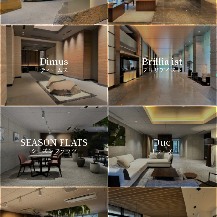
Dimus
Brillia ist
ディームス
ブリリアイスト
SEASON FLATS
Due
シーズンフラッツ
ドゥーエ