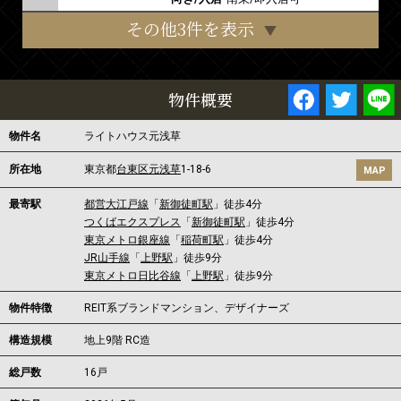
その他3件を表示
物件概要
物件名
ライトハウス元浅草
所在地
東京都
台東区
元浅草
1-18-6
MAP
最寄駅
都営大江戸線
「
新御徒町駅
」徒歩4分
つくばエクスプレス
「
新御徒町駅
」徒歩4分
東京メトロ銀座線
「
稲荷町駅
」徒歩4分
JR山手線
「
上野駅
」徒歩9分
東京メトロ日比谷線
「
上野駅
」徒歩9分
物件特徴
REIT系ブランドマンション、デザイナーズ
構造規模
地上9階 RC造
総戸数
16戸