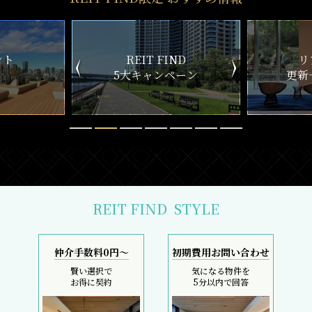
ND
リアルタイム
新
ペーン
更新一覧チェック
REIT FIND
STYLE
仲介手数料0円～
初期費用お問い合わせ
賢い選択で
気になる物件を
お得に契約
5分以内で回答