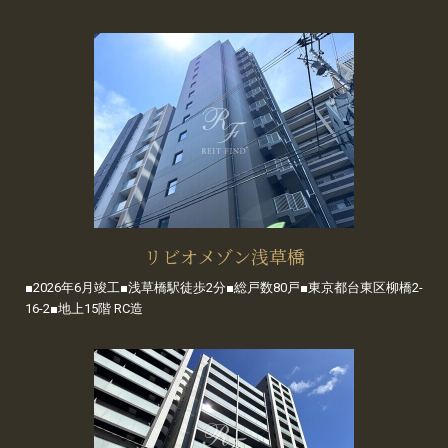
リビオメゾン浅草橋
■2026年6月竣工■浅草橋駅徒歩2分■総戸数80戸■東京都台東区柳橋2-
16-2■地上15階 RC造