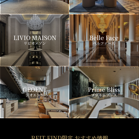
LIVIO MAISON
Belle Face
リビオメゾン
ベルファース
GEOENT
Prime Bliss
ジオエント
プライムブリス
REIT FIND限定 おすすめ情報