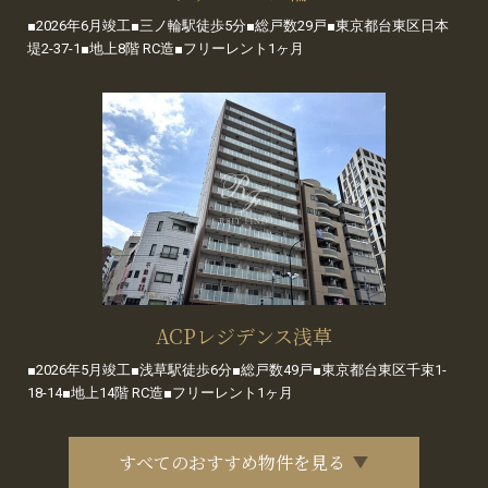
■2026年6月竣工■三ノ輪駅徒歩5分■総戸数29戸■東京都台東区日本
堤2-37-1■地上8階 RC造■フリーレント1ヶ月
ACPレジデンス浅草
■2026年5月竣工■浅草駅徒歩6分■総戸数49戸■東京都台東区千束1-
18-14■地上14階 RC造■フリーレント1ヶ月
すべてのおすすめ物件を見る