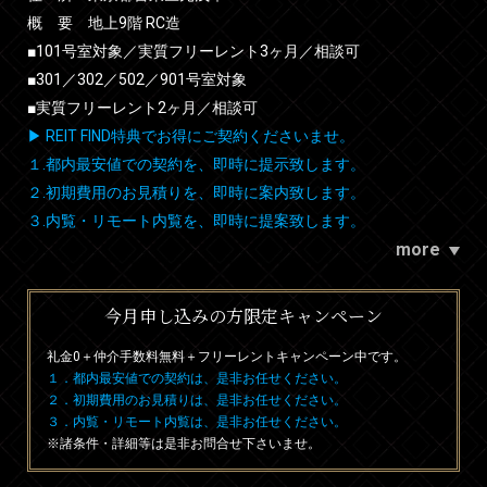
概 要 地上9階 RC造
■101号室対象／実質フリーレント3ヶ月／相談可
■301／302／502／901号室対象
■実質フリーレント2ヶ月／相談可
▶ REIT FIND特典でお得にご契約くださいませ。
１.都内最安値での契約を、即時に提示致します。
２.初期費用のお見積りを、即時に案内致します。
３.内覧・リモート内覧を、即時に提案致します。
more
今月申し込みの方限定キャンペーン
礼金0
＋
仲介手数料無料
＋
フリーレント
キャンペーン中です。
１．都内最安値での契約は、是非お任せください。
２．初期費用のお見積りは、是非お任せください。
３．内覧・リモート内覧は、是非お任せください。
※諸条件・詳細等は是非お問合せ下さいませ。