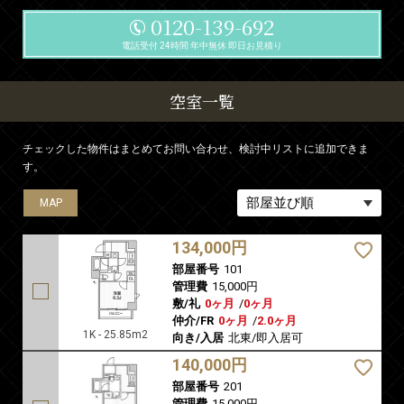
0120-139-692
電話受付 24時間 年中無休 即日お見積り
空室一覧
チェックした物件はまとめてお問い合わせ、検討中リストに追加できま
す。
MAP
MAP
MAP
MAP
MAP
134,000円
部屋番号
101
管理費
15,000円
敷/礼
0ヶ月
/
0ヶ月
仲介/FR
0ヶ月
/
2.0ヶ月
1K - 25.85m2
向き/入居
北東/即入居可
140,000円
部屋番号
201
管理費
15,000円