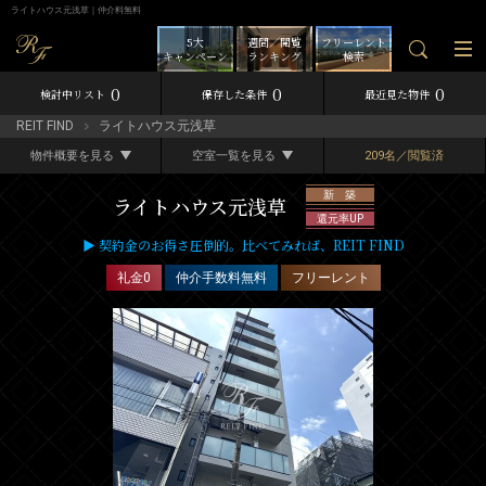
ライトハウス元浅草｜仲介料無料
5大
週間／閲覧
フリーレント
キャンペーン
ランキング
検索
0
0
0
検討中リスト
保存した条件
最近見た物件
REIT FIND
ライトハウス元浅草
物件概要を見る
空室一覧を見る
209名／閲覧済
新 築
ライトハウス元浅草
還元率UP
▶ 契約金のお得さ圧倒的。比べてみれば、REIT FIND
礼金0
仲介手数料無料
フリーレント