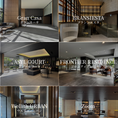
Gran Casa
BRANSIESTA
グランカーサ
ブランシエスタ
ASYL COURT
FRONTIER RESIDENCE
アジールコート
フロンティアレジデンス
Wellith URBAN
Zoom
ウエリスアーバン
ズーム