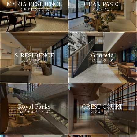
MYRIA RESIDENCE
GRAN PASEO
ミリアレジデンス
グランパセオ
S-RESIDENCE
Genovia
エスレジデンス
ジェノヴィア
Royal Parks
CREST COURT
ロイヤルパークス
クレストコート