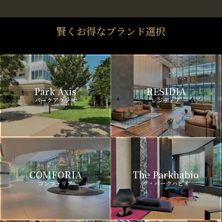
賢くお得なブランド選択
Park Axis
RESIDIA
パークアクシス
レジディア
COMFORIA
The Parkhabio
コンフォリア
ザ・パークハビオ