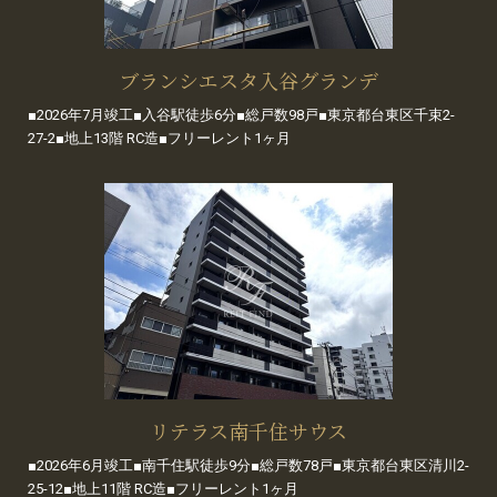
ブランシエスタ入谷グランデ
■2026年7月竣工■入谷駅徒歩6分■総戸数98戸■東京都台東区千束2-
27-2■地上13階 RC造■フリーレント1ヶ月
リテラス南千住サウス
■2026年6月竣工■南千住駅徒歩9分■総戸数78戸■東京都台東区清川2-
25-12■地上11階 RC造■フリーレント1ヶ月