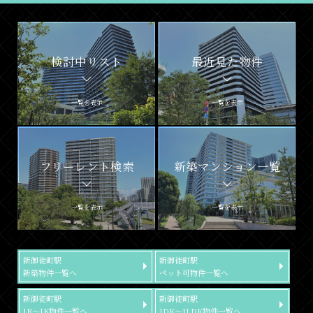
検討中リスト
最近見た物件
一覧を表示
一覧を表示
フリーレント検索
新築マンション一覧
一覧を表示
一覧を表示
新御徒町駅
新御徒町駅
新築物件一覧へ
ペット可物件一覧へ
新御徒町駅
新御徒町駅
1R～1K物件一覧へ
1DK～1LDK物件一覧へ