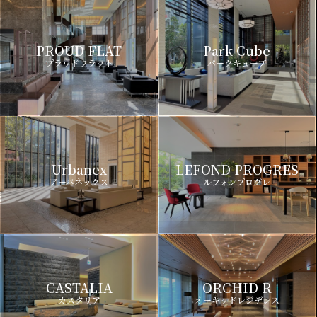
PROUD FLAT
Park Cube
プラウドフラット
パークキューブ
Urbanex
LEFOND PROGRES
アーバネックス
ルフォンプログレ
CASTALIA
ORCHID R
カスタリア
オーキッドレジデンス