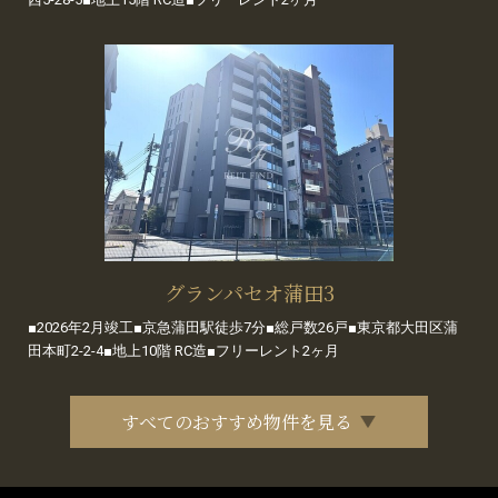
グランパセオ蒲田3
■2026年2月竣工■京急蒲田駅徒歩7分■総戸数26戸■東京都大田区蒲
田本町2-2-4■地上10階 RC造■フリーレント2ヶ月
すべてのおすすめ物件を見る