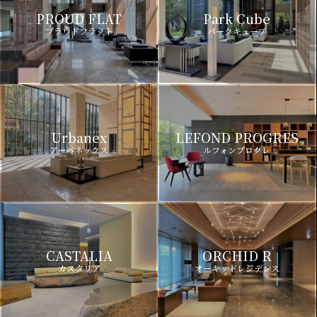
PROUD FLAT
Park Cube
プラウドフラット
パークキューブ
Urbanex
LEFOND PROGRES
アーバネックス
ルフォンプログレ
CASTALIA
ORCHID R
カスタリア
オーキッドレジデンス