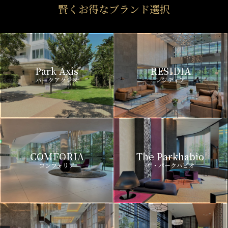
賢くお得なブランド選択
Park Axis
RESIDIA
パークアクシス
レジディア
COMFORIA
The Parkhabio
コンフォリア
ザ・パークハビオ