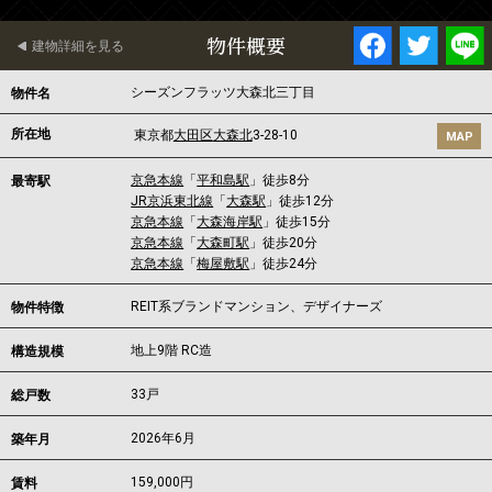
物件概要
建物詳細を見る
シーズンフラッツ大森北三丁目
物件名
所在地
東京都
大田区
大森北
3-28-10
MAP
京急本線
「
平和島駅
」徒歩8分
最寄駅
JR京浜東北線
「
大森駅
」徒歩12分
京急本線
「
大森海岸駅
」徒歩15分
京急本線
「
大森町駅
」徒歩20分
京急本線
「
梅屋敷駅
」徒歩24分
REIT系ブランドマンション、デザイナーズ
物件特徴
地上9階 RC造
構造規模
33戸
総戸数
2026年6月
築年月
159,000
円
賃料