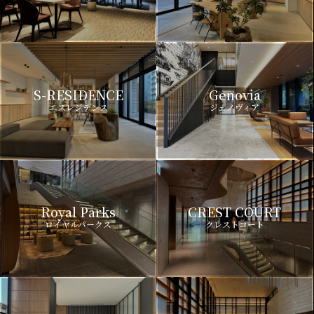
S-RESIDENCE
Genovia
エスレジデンス
ジェノヴィア
Royal Parks
CREST COURT
ロイヤルパークス
クレストコート