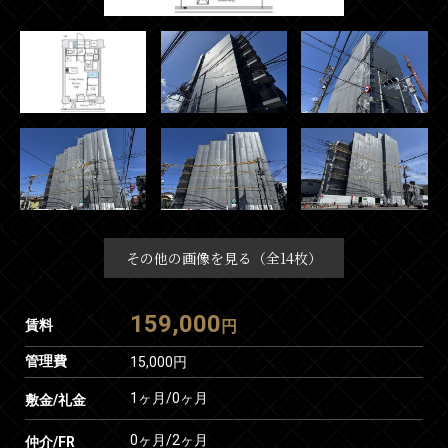
その他の画像を見る（全14枚）
159,000
賃料
円
管理費
15,000円
1ヶ月
/
0ヶ月
敷金/礼金
0ヶ月
/
2ヶ月
仲介/FR