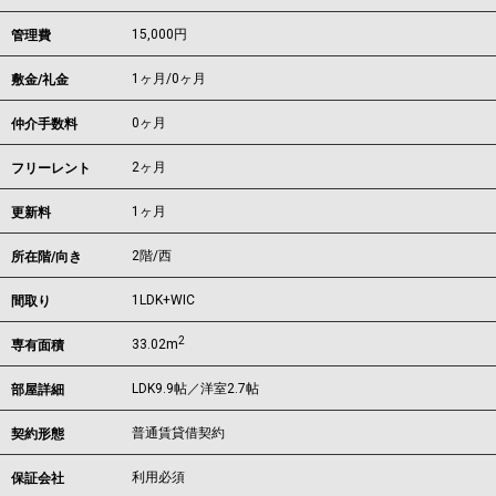
15,000円
管理費
1ヶ月
/
0ヶ月
敷金/礼金
0ヶ月
仲介手数料
2ヶ月
フリーレント
1ヶ月
更新料
2階/西
所在階/向き
1LDK+WIC
間取り
2
33.02m
専有面積
LDK9.9帖／洋室2.7帖
部屋詳細
普通賃貸借契約
契約形態
利用必須
保証会社