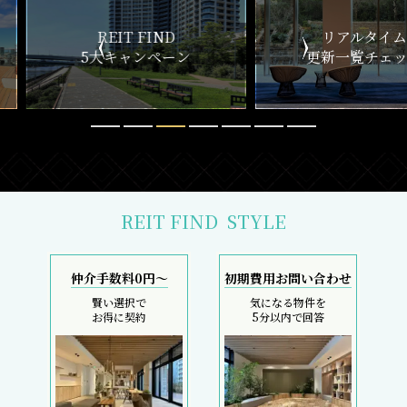
ND
リアルタイム
新
ペーン
更新一覧チェック
REIT FIND
STYLE
仲介手数料0円～
初期費用お問い合わせ
賢い選択で
気になる物件を
お得に契約
5分以内で回答