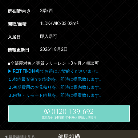
2階/西
所在階/向き
2
1LDK+WIC/33.02m
間取/面積
即入居可
入居日
2026年8月2日
情報更新日
■全部屋対象／実質フリーレント3ヶ月／相談可
▶ REIT FIND特典でお得にご契約くださいませ。
１.都内最安値での契約を、即時に提示致します。
２.初期費用のお見積りを、即時に案内致します。
３.内覧・リモート内覧を、即時に提案致します。
0120-139-692
電話受付 24時間 年中無休 即日お見積り
部屋設備
建物詳細を見る