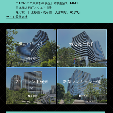
〒103-0012 東京都中央区日本橋堀留町 1-8-11
日本橋人形町スクエア 3階
最寄駅：日比谷線・浅草線「人形町駅」徒歩3分
サイト運営会社
検討中リスト
最近見た物件
一覧を表示
一覧を表示
フリーレント検索
新築マンション一覧
一覧を表示
一覧を表示