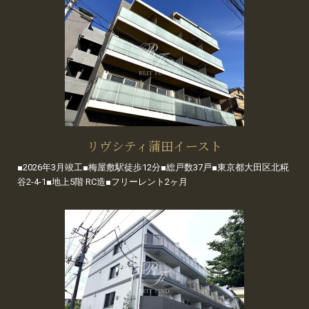
リヴシティ蒲田イースト
■2026年3月竣工■梅屋敷駅徒歩12分■総戸数37戸■東京都大田区北糀
谷2-4-1■地上5階 RC造■フリーレント2ヶ月