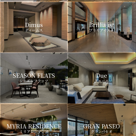
Dimus
Brillia ist
ディームス
ブリリアイスト
SEASON FLATS
Due
シーズンフラッツ
ドゥーエ
MYRIA RESIDENCE
GRAN PASEO
ミリアレジデンス
グランパセオ