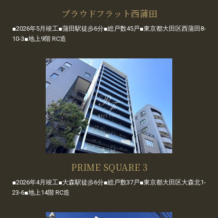
プラウドフラット西蒲田
■2026年5月竣工■蒲田駅徒歩6分■総戸数45戸■東京都大田区西蒲田8-
10-3■地上9階 RC造
PRIME SQUARE 3
■2026年4月竣工■大森駅徒歩6分■総戸数37戸■東京都大田区大森北1-
23-6■地上14階 RC造