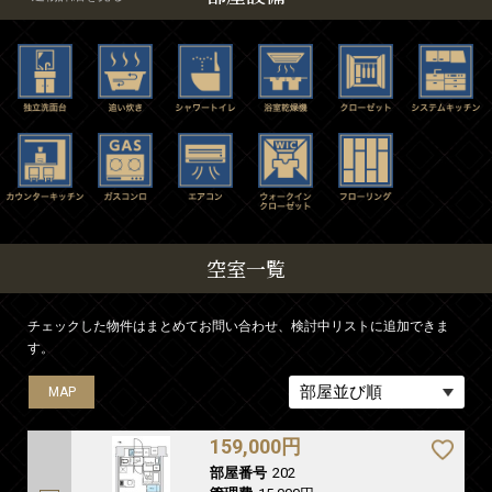
空室一覧
チェックした物件はまとめてお問い合わせ、検討中リストに追加できま
す。
MAP
MAP
MAP
MAP
MAP
MAP
MAP
MAP
MAP
MAP
MAP
MAP
MAP
MAP
MAP
MAP
MAP
159,000円
部屋番号
202