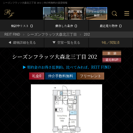
シーズンフラッツ大森北三丁目 202｜仲介料無料の賃貸情報
5大
週間／閲覧
フリーレント
キャンペーン
ランキング
検索
0
0
0
検討中リスト
保存した条件
最近見た物件
REIT FIND
シーズンフラッツ大森北三丁目
202
建物詳細を見る
空室一覧を見る
9名／閲覧済
新 築
シーズンフラッツ大森北三丁目 202
還元率UP
▶ 契約金のお得さ圧倒的。比べてみれば、REIT FIND
礼金0
仲介手数料無料
フリーレント