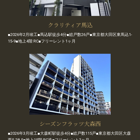
クラリティア馬込
■2026年2月竣工■馬込駅徒歩4分■総戸数26戸■東京都大田区東馬込1-
15-9■地上4階 RC■フリーレント1ヶ月
シーズンフラッツ大森西
■2026年3月竣工■大森町駅徒歩4分■総戸数115戸■東京都大田区大森
西5-28-5■地上15階 RC造■フリーレント2ヶ月