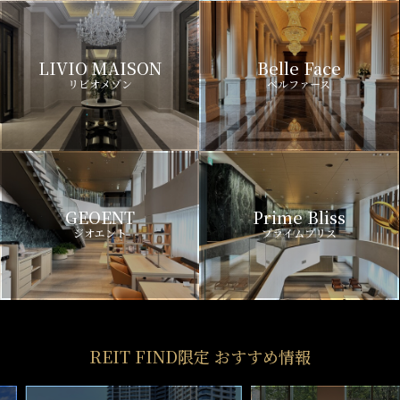
LIVIO MAISON
Belle Face
リビオメゾン
ベルファース
GEOENT
Prime Bliss
ジオエント
プライムブリス
REIT FIND限定 おすすめ情報