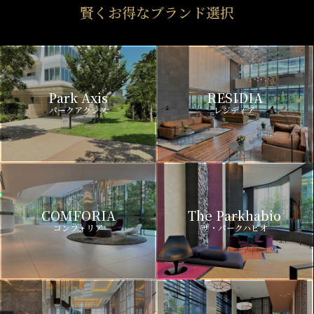
賢くお得なブランド選択
Park Axis
RESIDIA
パークアクシス
レジディア
COMFORIA
The Parkhabio
コンフォリア
ザ・パークハビオ