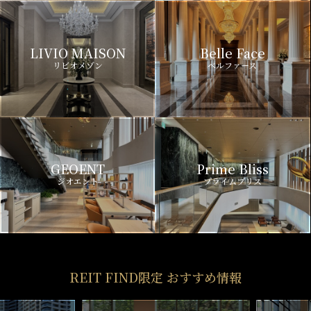
LIVIO MAISON
Belle Face
リビオメゾン
ベルファース
GEOENT
Prime Bliss
ジオエント
プライムブリス
REIT FIND限定 おすすめ情報