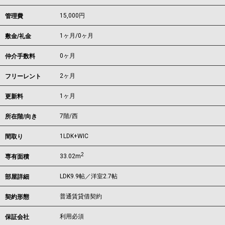
15,000円
管理費
1ヶ月
/
0ヶ月
敷金/礼金
0ヶ月
仲介手数料
2ヶ月
フリーレント
1ヶ月
更新料
7階/西
所在階/向き
1LDK+WIC
間取り
2
33.02m
専有面積
LDK9.9帖／洋室2.7帖
部屋詳細
普通賃貸借契約
契約形態
利用必須
保証会社