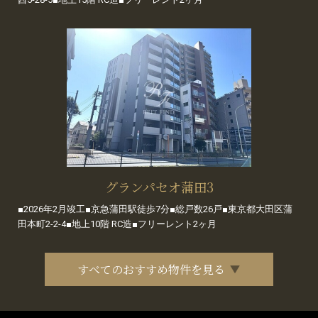
グランパセオ蒲田3
■2026年2月竣工■京急蒲田駅徒歩7分■総戸数26戸■東京都大田区蒲
田本町2-2-4■地上10階 RC造■フリーレント2ヶ月
すべてのおすすめ物件を見る