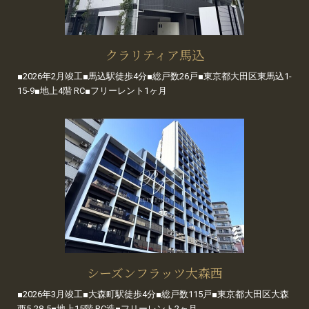
クラリティア馬込
■2026年2月竣工■馬込駅徒歩4分■総戸数26戸■東京都大田区東馬込1-
15-9■地上4階 RC■フリーレント1ヶ月
シーズンフラッツ大森西
■2026年3月竣工■大森町駅徒歩4分■総戸数115戸■東京都大田区大森
西5-28-5■地上15階 RC造■フリーレント2ヶ月