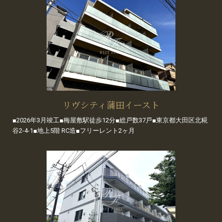
リヴシティ蒲田イースト
■2026年3月竣工■梅屋敷駅徒歩12分■総戸数37戸■東京都大田区北糀
谷2-4-1■地上5階 RC造■フリーレント2ヶ月