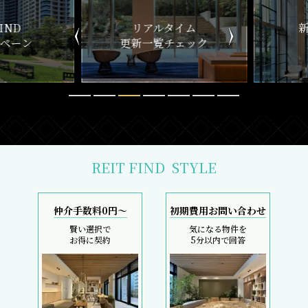
ND
リアルタイム
新
ペーン
更新一覧チェック
REIT FIND
STYLE
仲介手数料0円～
初期費用お問い合わせ
賢い選択で
気になる物件を
お得に契約
5分以内で回答