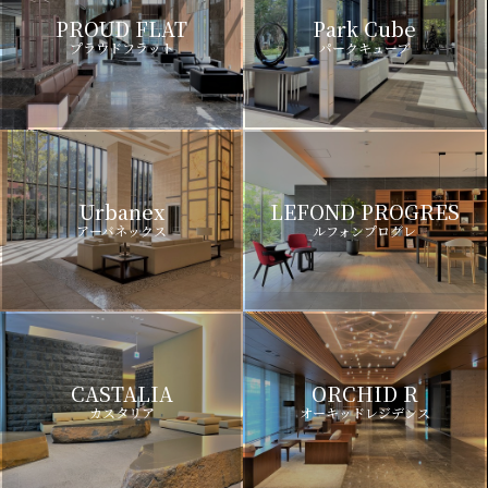
PROUD FLAT
Park Cube
プラウドフラット
パークキューブ
Urbanex
LEFOND PROGRES
アーバネックス
ルフォンプログレ
CASTALIA
ORCHID R
カスタリア
オーキッドレジデンス