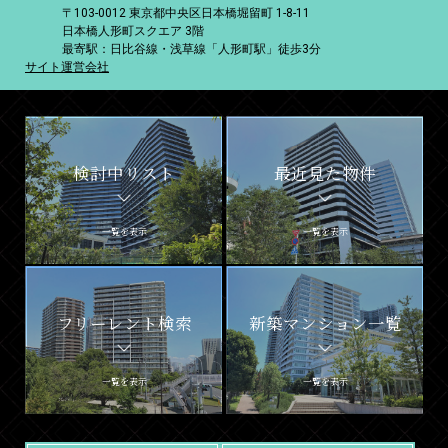
〒103-0012 東京都中央区日本橋堀留町 1-8-11
日本橋人形町スクエア 3階
最寄駅：日比谷線・浅草線「人形町駅」徒歩3分
サイト運営会社
検討中リスト
最近見た物件
一覧を表示
一覧を表示
フリーレント検索
新築マンション一覧
一覧を表示
一覧を表示