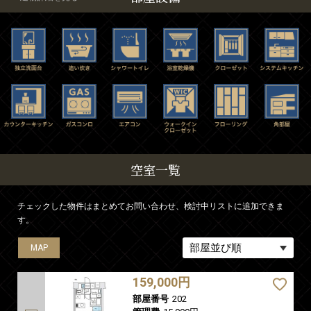
空室一覧
チェックした物件はまとめてお問い合わせ、検討中リストに追加できま
す。
MAP
MAP
MAP
MAP
MAP
MAP
MAP
MAP
MAP
MAP
MAP
MAP
MAP
MAP
MAP
MAP
MAP
159,000円
部屋番号
202