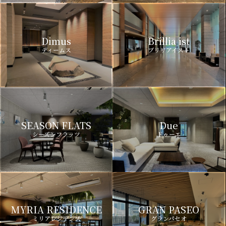
Dimus
Brillia ist
ディームス
ブリリアイスト
SEASON FLATS
Due
シーズンフラッツ
ドゥーエ
MYRIA RESIDENCE
GRAN PASEO
ミリアレジデンス
グランパセオ