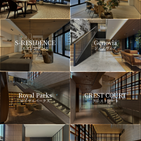
S-RESIDENCE
Genovia
エスレジデンス
ジェノヴィア
Royal Parks
CREST COURT
ロイヤルパークス
クレストコート