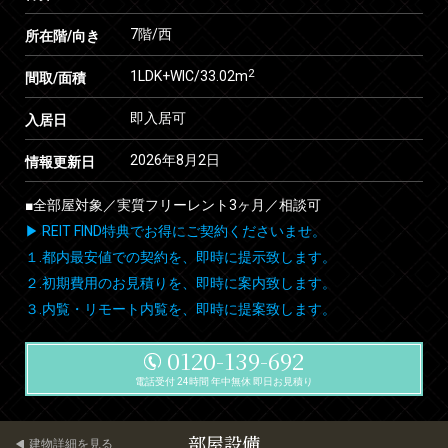
7階/西
所在階/向き
2
1LDK+WIC/33.02m
間取/面積
即入居可
入居日
2026年8月2日
情報更新日
■全部屋対象／実質フリーレント3ヶ月／相談可
▶ REIT FIND特典でお得にご契約くださいませ。
１.都内最安値での契約を、即時に提示致します。
２.初期費用のお見積りを、即時に案内致します。
３.内覧・リモート内覧を、即時に提案致します。
0120-139-692
電話受付 24時間 年中無休 即日お見積り
部屋設備
建物詳細を見る