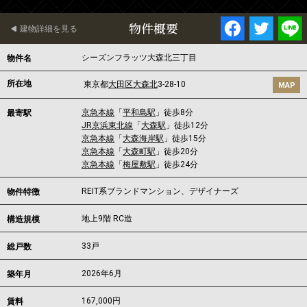
物件概要
建物詳細を見る
シーズンフラッツ大森北三丁目
物件名
所在地
東京都
大田区
大森北
3-28-10
MAP
京急本線
「
平和島駅
」徒歩8分
最寄駅
JR京浜東北線
「
大森駅
」徒歩12分
京急本線
「
大森海岸駅
」徒歩15分
京急本線
「
大森町駅
」徒歩20分
京急本線
「
梅屋敷駅
」徒歩24分
REIT系ブランドマンション、デザイナーズ
物件特徴
地上9階 RC造
構造規模
33戸
総戸数
2026年6月
築年月
167,000
円
賃料