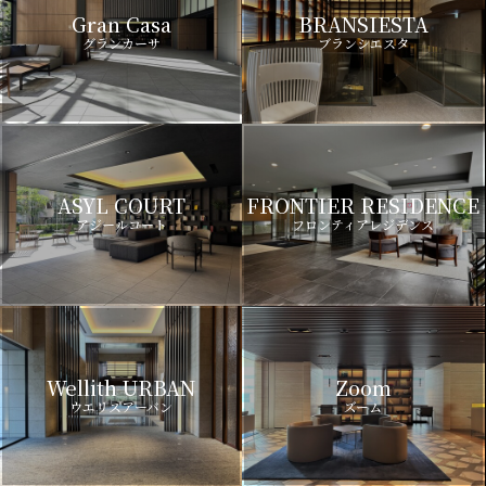
Gran Casa
BRANSIESTA
グランカーサ
ブランシエスタ
ASYL COURT
FRONTIER RESIDENCE
アジールコート
フロンティアレジデンス
Wellith URBAN
Zoom
ウエリスアーバン
ズーム