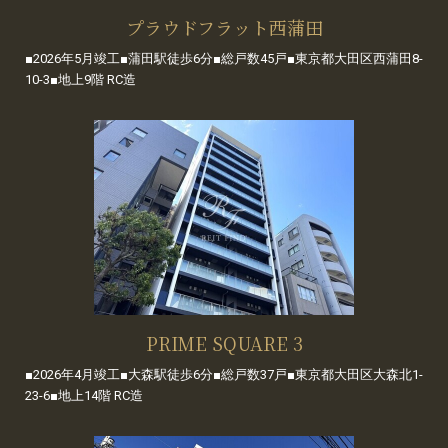
プラウドフラット西蒲田
■2026年5月竣工■蒲田駅徒歩6分■総戸数45戸■東京都大田区西蒲田8-
10-3■地上9階 RC造
PRIME SQUARE 3
■2026年4月竣工■大森駅徒歩6分■総戸数37戸■東京都大田区大森北1-
23-6■地上14階 RC造