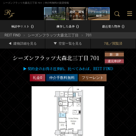
シーズンフラッツ大森北三丁目 701｜仲介料無料の賃貸情報
5大
週間／閲覧
フリーレント
キャンペーン
ランキング
検索
0
0
0
検討中リスト
保存した条件
最近見た物件
REIT FIND
シーズンフラッツ大森北三丁目
701
建物詳細を見る
空室一覧を見る
7名／閲覧済
新 築
シーズンフラッツ大森北三丁目 701
還元率UP
▶ 契約金のお得さ圧倒的。比べてみれば、REIT FIND
礼金0
仲介手数料無料
フリーレント