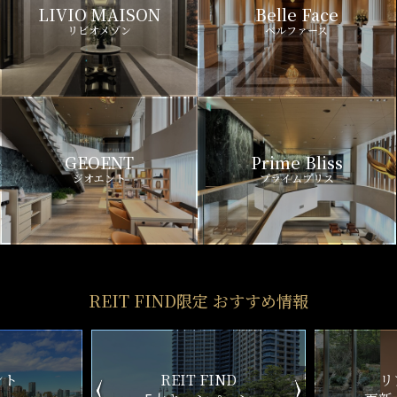
LIVIO MAISON
Belle Face
リビオメゾン
ベルファース
GEOENT
Prime Bliss
ジオエント
プライムブリス
REIT FIND限定 おすすめ情報
ND
リアルタイム
新