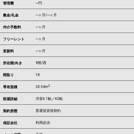
---円
管理費
---ヶ月
/
---ヶ月
敷金/礼金
---ヶ月
仲介手数料
---ヶ月
フリーレント
---ヶ月
更新料
9階/西
所在階/向き
1K
間取り
2
20.54m
専有面積
洋室6.1帖／K2帖
部屋詳細
普通賃貸借契約
契約形態
利用必須
保証会社