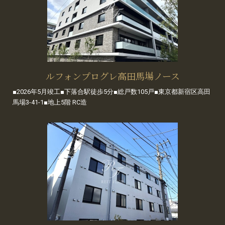
ルフォンプログレ高田馬場ノース
■2026年5月竣工■下落合駅徒歩5分■総戸数105戸■東京都新宿区高田
馬場3-41-1■地上5階 RC造