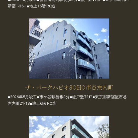
新宿1-35-1■地上15階 RC造
ザ・パークハビオSOHO市谷左内町
■2026年5月竣工■市ケ谷駅徒歩3分■総戸数72戸■東京都新宿区市谷
左内町21-18■地上6階 RC造