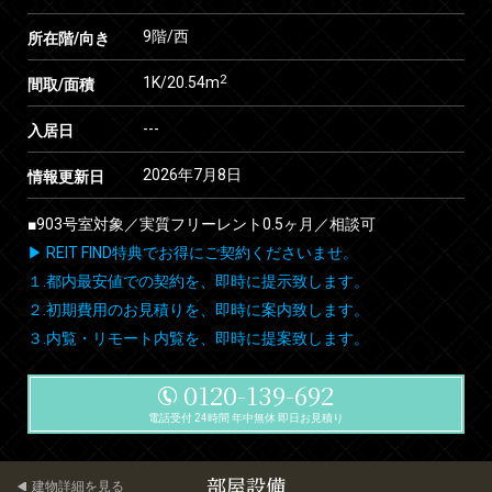
9階/西
所在階/向き
2
1K/20.54m
間取/面積
---
入居日
2026年7月8日
情報更新日
■903号室対象／実質フリーレント0.5ヶ月／相談可
▶ REIT FIND特典でお得にご契約くださいませ。
１.都内最安値での契約を、即時に提示致します。
２.初期費用のお見積りを、即時に案内致します。
３.内覧・リモート内覧を、即時に提案致します。
0120-139-692
電話受付 24時間 年中無休 即日お見積り
部屋設備
建物詳細を見る