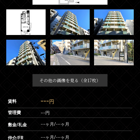
その他の画像を見る（全17枚）
---
賃料
円
管理費
---円
---ヶ月
/
---ヶ月
敷金/礼金
---ヶ月
/
---ヶ月
仲介/FR