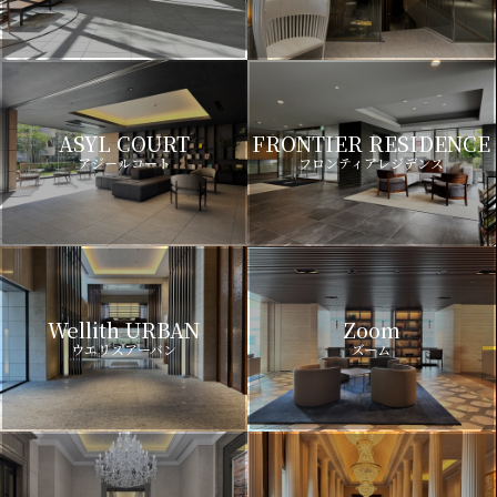
ASYL COURT
FRONTIER RESIDENCE
アジールコート
フロンティアレジデンス
Wellith URBAN
Zoom
ウエリスアーバン
ズーム