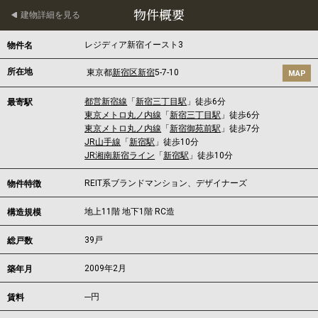
物件概要
建物詳細を見る
レジディア新宿イースト3
物件名
所在地
東京都
新宿区
新宿
5-7-10
MAP
都営新宿線
「
新宿三丁目駅
」徒歩6分
最寄駅
東京メトロ丸ノ内線
「
新宿三丁目駅
」徒歩6分
東京メトロ丸ノ内線
「
新宿御苑前駅
」徒歩7分
JR山手線
「
新宿駅
」徒歩10分
JR湘南新宿ライン
「
新宿駅
」徒歩10分
REIT系ブランドマンション、デザイナーズ
物件特徴
地上11階 地下1階 RC造
構造規模
39戸
総戸数
2009年2月
築年月
---
円
賃料