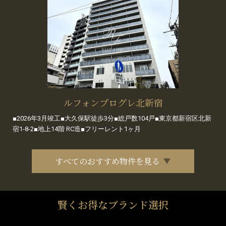
ルフォンプログレ北新宿
■2026年3月竣工■大久保駅徒歩3分■総戸数104戸■東京都新宿区北新
宿1-8-2■地上14階 RC造■フリーレント1ヶ月
すべてのおすすめ物件を見る
賢くお得なブランド選択