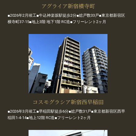
アグライア新宿横寺町
■2026年2月竣工■牛込神楽坂駅徒歩2分■総戸数33戸■東京都新宿区
横寺町37-15■地上3階 地下1階 RC造■フリーレント2ヶ月
コスモグラシア新宿西早稲田
■2026年3月竣工■早稲田駅徒歩6分■総戸数31戸■東京都新宿区西早
稲田1-4-14■地上12階 RC造■フリーレント2ヶ月