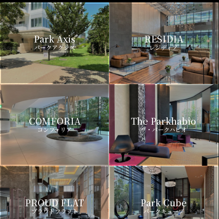
Park Axis
RESIDIA
パークアクシス
レジディア
COMFORIA
The Parkhabio
コンフォリア
ザ・パークハビオ
PROUD FLAT
Park Cube
プラウドフラット
パークキューブ