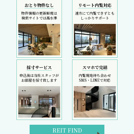
おとり物件なし
リモート内覧対応
物件情報の更新鮮度は
遠方にて内覧できずとも
検索サイトでは高水準
しっかりサポート
採寸サービス
スマホで完結
申込後は当社スタッフが
内覧現地待ち合わせ
お部屋を採寸致します
SMS・LINEで対応
REIT FIND