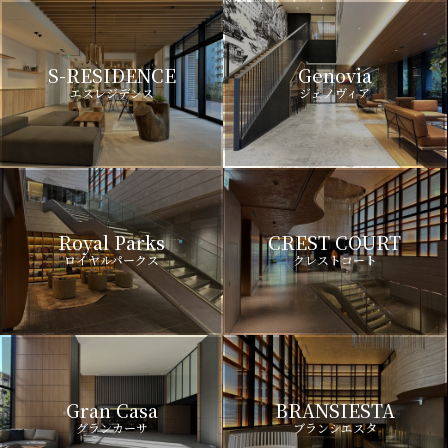
S-RESIDENCE
Genovia
エスレジデンス
ジェノヴィア
Royal Parks
CREST COURT
ロイヤルパークス
クレストコート
Gran Casa
BRANSIESTA
グランカーサ
ブランシエスタ