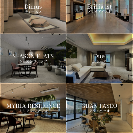
Dimus
Brillia ist
ディームス
ブリリアイスト
SEASON FLATS
Due
シーズンフラッツ
ドゥーエ
MYRIA RESIDENCE
GRAN PASEO
ミリアレジデンス
グランパセオ