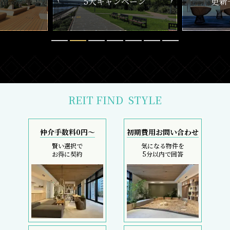
ペーン
更新一覧チェック
REIT FIND
STYLE
仲介手数料0円～
初期費用お問い合わせ
賢い選択で
気になる物件を
お得に契約
5分以内で回答