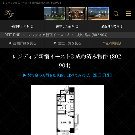
レジディア新宿イースト3 9階 成約済み物件 802-904
5大
週間／閲覧
フリーレント
キャンペーン
ランキング
検索
0
0
0
検討中リスト
保存した条件
最近見た物件
REIT FIND
レジディア新宿イースト3
成約済み (802-904)
建物詳細を見る
空室一覧を見る
2名／閲覧済
レジディア新宿イースト3 成約済み物件 (802-
904)
▶ 契約金のお得さ圧倒的。比べてみれば、REIT FIND