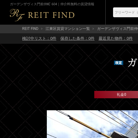
ガーデンザヴィス門前仲町 604｜仲介料無料の賃貸情報
REIT FIND
江東区賃貸マンション一覧
ガーデンザヴィス門前仲
検討中リスト：
0
件
保存した条件：
0
件
最近見た物件：
0
件
ガ
礼金0