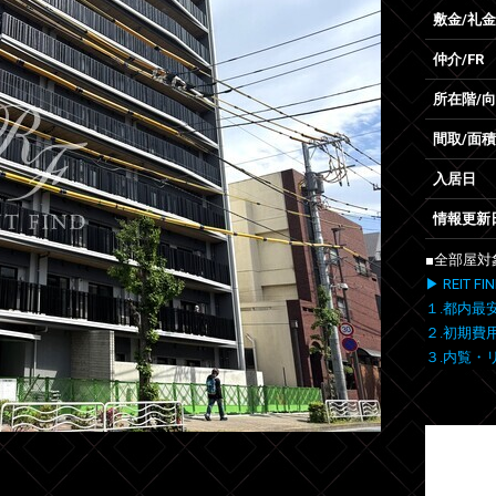
敷金/礼金
仲介/FR
所在階/
間取/面積
入居日
情報更新
■全部屋対
▶ REIT
１.都内最
２.初期費
３.内覧・