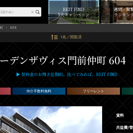
REIT FIND
週間／閲
5大キャンペーン
ランキン
町
604
1名／閲覧済
ーデンザヴィス門前仲町 604
▶ 契約金のお得さ圧倒的。比べてみれば、REIT FIND
仲介手数料無料
フリーレント
賃料
共益費/