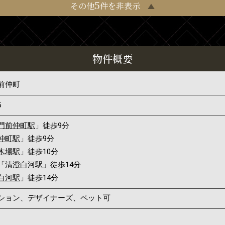
5
その他
件を非表示
物件概要
前仲町
5
門前仲町駅
」徒歩9分
仲町駅
」徒歩9分
木場駅
」徒歩10分
「
清澄白河駅
」徒歩14分
白河駅
」徒歩14分
ンション、デザイナーズ、ペット可