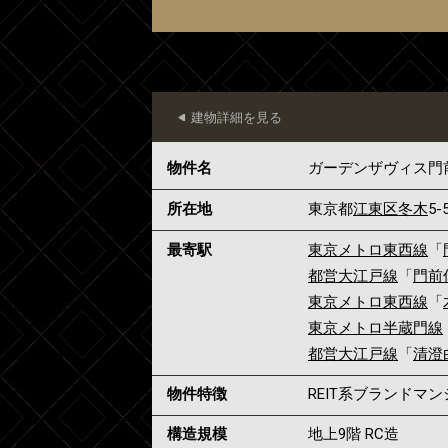
建物詳細を見る
物件名
ガーデンザヴィス門
所在地
東京都
江東区
冬木
5-
最寄駅
東京メトロ東西線
「
都営大江戸線
「
門前
東京メトロ東西線
「
東京メトロ半蔵門線
都営大江戸線
「
清澄
物件特徴
REIT系ブランドマ
構造規模
地上9階 RC造