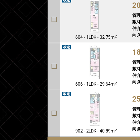
2
管
敷/
仲介
向き
2
604 - 1LDK - 32.75m
1
管
敷/
仲介
向き
2
606 - 1LDK - 29.64m
2
管
敷/
仲介
向き
2
902 - 2LDK - 40.89m