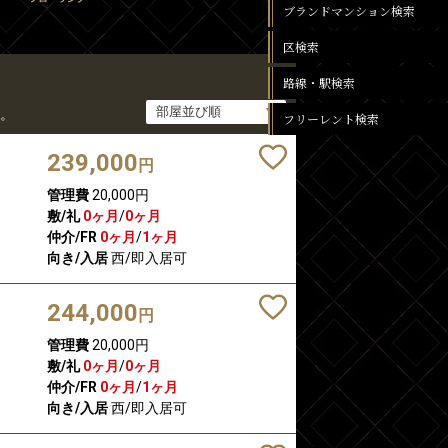
ブランドマンション検索
区検索
路線・駅検索
。
フリーレント検索
239,000
円
管理費
20,000円
敷/礼
0ヶ月
/
0ヶ月
仲介/FR
0ヶ月
/
1ヶ月
向き/入居
西/即入居可
244,000
円
管理費
20,000円
敷/礼
0ヶ月
/
0ヶ月
仲介/FR
0ヶ月
/
1ヶ月
向き/入居
西/即入居可