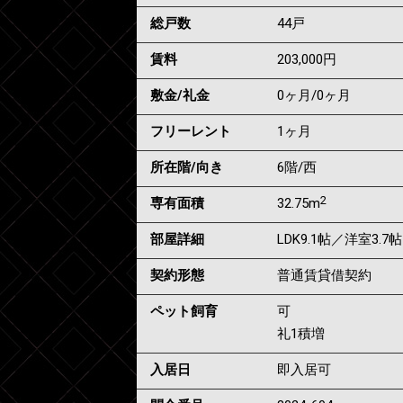
総戸数
44戸
賃料
203,000
円
敷金/礼金
0ヶ月
/
0ヶ月
フリーレント
1ヶ月
所在階/向き
6階/西
2
専有面積
32.75m
部屋詳細
LDK9.1帖／洋室3.7帖
契約形態
普通賃貸借契約
ペット飼育
可
礼1積増
入居日
即入居可