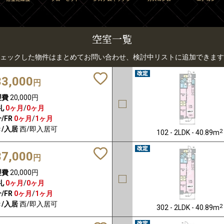
空室一覧
ェックした物件はまとめてお問い合わせ、検討中リストに追加できます
33,000
円
理費
20,000円
礼
0ヶ月
/
0ヶ月
/FR
0ヶ月
/
1ヶ月
/入居
西/即入居可
2
102 - 2LDK - 40.89m
37,000
円
理費
20,000円
礼
0ヶ月
/
0ヶ月
/FR
0ヶ月
/
1ヶ月
/入居
西/即入居可
2
302 - 2LDK - 40.89m