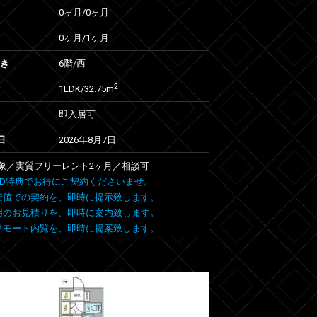
0ヶ月
/
0ヶ月
0ヶ月
/
1ヶ月
向き
6階/西
2
1LDK/32.75m
即入居可
日
2026年8月7日
象／実質フリーレント2ヶ月／相談可
 FIND特典でお得にご契約くださいませ。
安値での契約を、即時に提示致します。
用のお見積りを、即時に案内致します。
リモート内覧を、即時に提案致します。