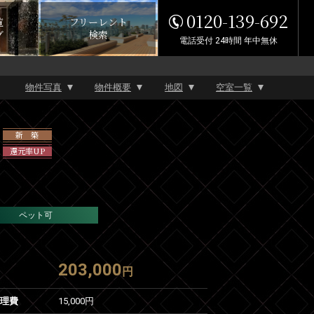
0120-139-692
覧
フリーレント
グ
検索
電話受付 24時間 年中無休
物件写真
物件概要
地図
空室一覧
新 築
還元率UP
ペット可
203,000
円
管理費
15,000円