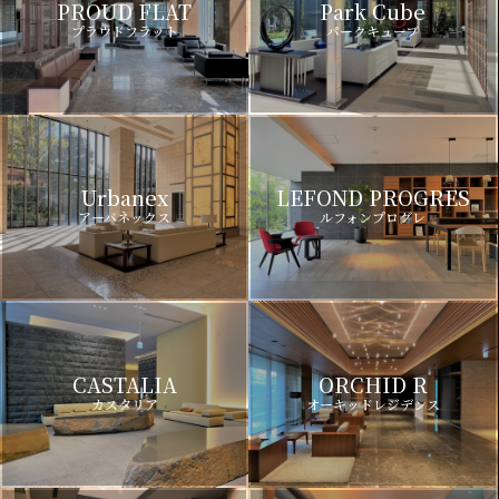
PROUD FLAT
Park Cube
プラウドフラット
パークキューブ
Urbanex
LEFOND PROGRES
アーバネックス
ルフォンプログレ
CASTALIA
ORCHID R
カスタリア
オーキッドレジデンス