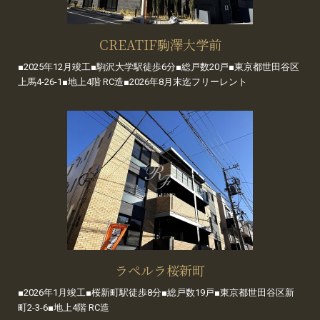
CREATIF駒澤大学前
■2025年12月竣工■駒沢大学駅徒歩6分■総戸数20戸■東京都世田谷区
上馬4-26-1■地上4階 RC造■2026年8月末迄フリーレント
ラペルラ桜新町
■2026年1月竣工■桜新町駅徒歩8分■総戸数19戸■東京都世田谷区新
町2-3-6■地上4階 RC造