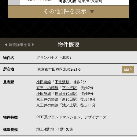
向き/入居
南東/即入居可
その他1件を表示
物件概要
建物詳細を見る
グランパセオ下北沢3
物件名
所在地
東京都
世田谷区
北沢
2-21-6
MAP
小田急線
「
下北沢駅
」徒歩2分
最寄駅
京王井の頭線
「
下北沢駅
」徒歩2分
小田急線
「
世田谷代田駅
」徒歩9分
京王井の頭線
「
新代田駅
」徒歩10分
京王井の頭線
「
池ノ上駅
」徒歩11分
REIT系ブランドマンション、デザイナーズ
物件特徴
地上4階 地下1階 RC造
構造規模