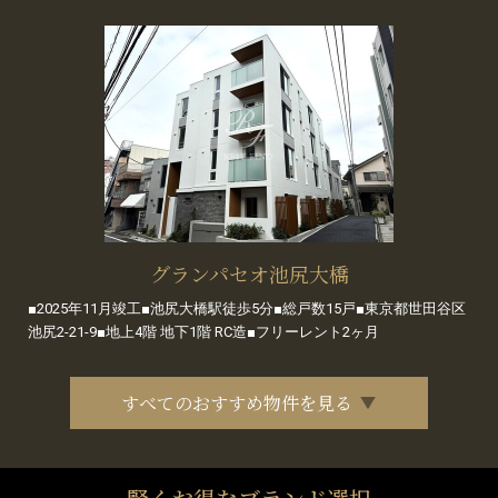
グランパセオ池尻大橋
■2025年11月竣工■池尻大橋駅徒歩5分■総戸数15戸■東京都世田谷区
池尻2-21-9■地上4階 地下1階 RC造■フリーレント2ヶ月
すべてのおすすめ物件を見る