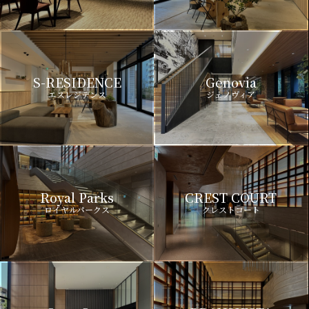
S-RESIDENCE
Genovia
エスレジデンス
ジェノヴィア
Royal Parks
CREST COURT
ロイヤルパークス
クレストコート