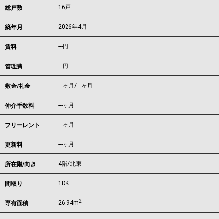
16戸
総戸数
2026年4月
築年月
---
円
賃料
---円
管理費
---ヶ月
/
---ヶ月
敷金/礼金
---ヶ月
仲介手数料
---ヶ月
フリーレント
---ヶ月
更新料
4階/北東
所在階/向き
1DK
間取り
2
26.94m
専有面積