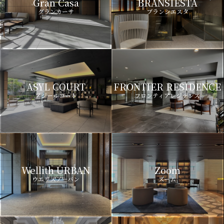
Gran Casa
BRANSIESTA
グランカーサ
ブランシエスタ
ASYL COURT
FRONTIER RESIDENCE
アジールコート
フロンティアレジデンス
Wellith URBAN
Zoom
ウエリスアーバン
ズーム