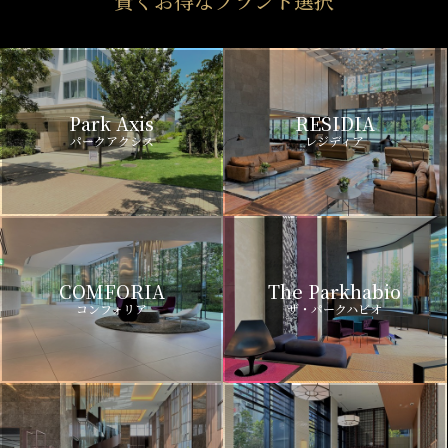
賢くお得なブランド選択
Park Axis
RESIDIA
パークアクシス
レジディア
COMFORIA
The Parkhabio
コンフォリア
ザ・パークハビオ