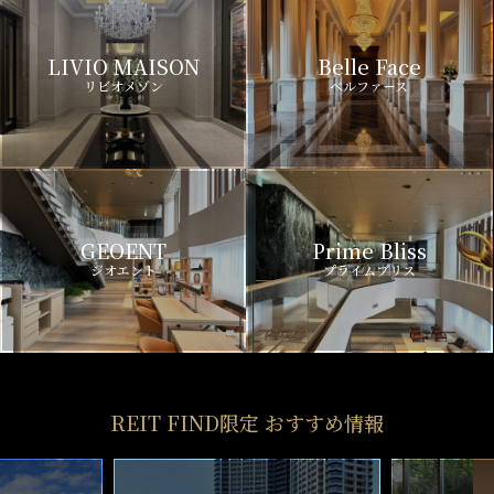
LIVIO MAISON
Belle Face
リビオメゾン
ベルファース
GEOENT
Prime Bliss
ジオエント
プライムブリス
REIT FIND限定 おすすめ情報