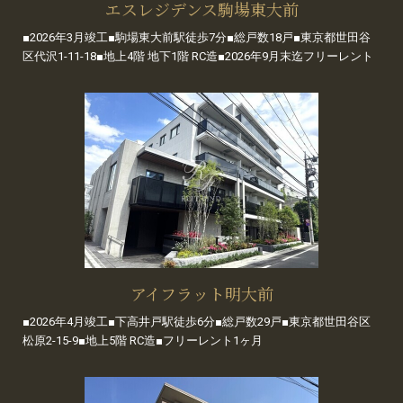
エスレジデンス駒場東大前
■2026年3月竣工■駒場東大前駅徒歩7分■総戸数18戸■東京都世田谷
区代沢1-11-18■地上4階 地下1階 RC造■2026年9月末迄フリーレント
アイフラット明大前
■2026年4月竣工■下高井戸駅徒歩6分■総戸数29戸■東京都世田谷区
松原2-15-9■地上5階 RC造■フリーレント1ヶ月