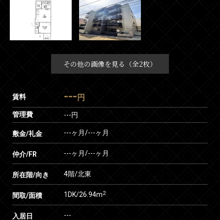
その他の画像を見る（全2枚）
---
賃料
円
管理費
---円
---ヶ月
/
---ヶ月
敷金/礼金
---ヶ月
/
---ヶ月
仲介/FR
4階/北東
所在階/向き
2
1DK/26.94m
間取/面積
---
入居日