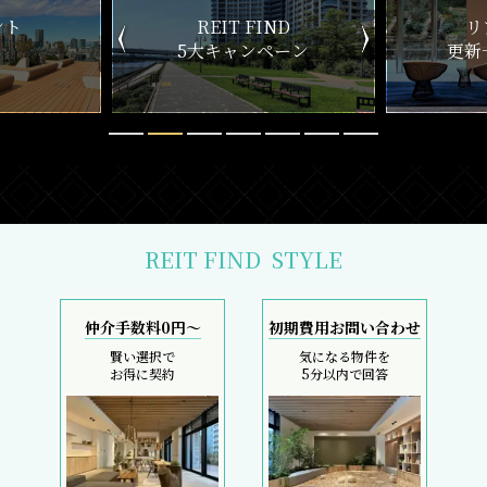
ND
リアルタイム
新
ペーン
更新一覧チェック
REIT FIND
STYLE
仲介手数料0円～
初期費用お問い合わせ
賢い選択で
気になる物件を
お得に契約
5分以内で回答