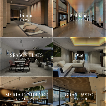
Dimus
Brillia ist
ディームス
ブリリアイスト
SEASON FLATS
Due
シーズンフラッツ
ドゥーエ
MYRIA RESIDENCE
GRAN PASEO
ミリアレジデンス
グランパセオ