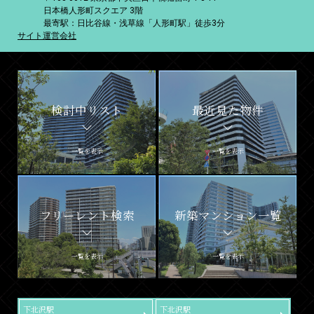
日本橋人形町スクエア 3階
最寄駅：日比谷線・浅草線「人形町駅」徒歩3分
サイト運営会社
検討中リスト
最近見た物件
一覧を表示
一覧を表示
フリーレント検索
新築マンション一覧
一覧を表示
一覧を表示
下北沢駅
下北沢駅