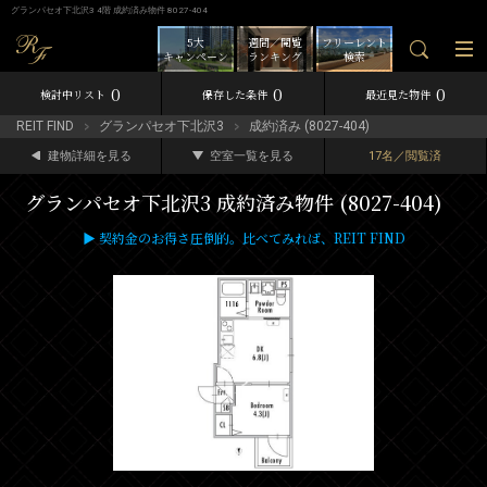
グランパセオ下北沢3 4階 成約済み物件 8027-404
5大
週間／閲覧
フリーレント
キャンペーン
ランキング
検索
0
0
0
検討中リスト
保存した条件
最近見た物件
REIT FIND
グランパセオ下北沢3
成約済み (8027-404)
建物詳細を見る
空室一覧を見る
17名／閲覧済
グランパセオ下北沢3 成約済み物件 (8027-404)
▶ 契約金のお得さ圧倒的。比べてみれば、REIT FIND