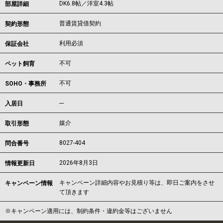
DK6.8帖／洋室4.3帖
部屋詳細
普通賃貸借契約
契約形態
利用必須
保証会社
不可
ペット飼育
不可
SOHO・事務所
---
入居日
媒介
取引形態
8027-404
問合番号
2026年8月3日
情報更新日
キャンペーン詳細内容やお見積り等は、即日ご案内をさせ
キャンペーン情報
て頂きます
※キャンペーン適用には、制約条件・違約金等はございません