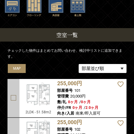
空室一覧
チェックした物件はまとめてお問い合わせ、検討中リストに追加できま
す。
MAP
MAP
MAP
MAP
MAP
255,000円
部屋番号
101
管理費
20,000円
敷/礼
0ヶ月
/
0ヶ月
仲介/FR
0ヶ月
/
2.0ヶ月
2LDK - 51.58m2
向き/入居
南東/即入居可
255,000円
部屋番号
102