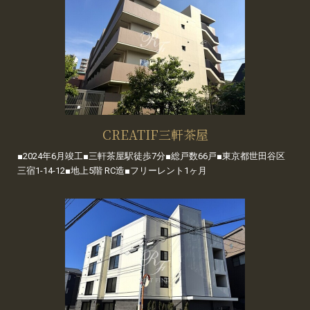
CREATIF三軒茶屋
■2024年6月竣工■三軒茶屋駅徒歩7分■総戸数66戸■東京都世田谷区
三宿1-14-12■地上5階 RC造■フリーレント1ヶ月