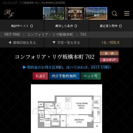
コンフォリア・リヴ板橋本町 702｜仲介料無料の賃貸情報
5大
週間／閲覧
フリーレント
キャンペーン
ランキング
検索
0
0
0
検討中リスト
保存した条件
最近見た物件
REIT FIND
コンフォリア・リヴ板橋本町
702
建物詳細を見る
空室一覧を見る
1名／閲覧済
新 築
コンフォリア・リヴ板橋本町 702
還元率UP
▶ 契約金のお得さ圧倒的。比べてみれば、REIT FIND
礼金0
仲介手数料無料
ペット可