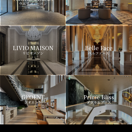
ウエリスアーバン
ズーム
LIVIO MAISON
Belle Face
リビオメゾン
ベルファース
GEOENT
Prime Bliss
ジオエント
プライムブリス