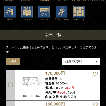
空室一覧
チェックした物件はまとめてお問い合わせ、検討中リストに追加できま
す。
MAP
MAP
MAP
MAP
MAP
MAP
MAP
MAP
MAP
MAP
MAP
MAP
170,000円
部屋番号
201
管理費
10,000円
敷/礼
1.0ヶ月
/
0ヶ月
仲介/FR
0ヶ月
/
0ヶ月
1LDK - 33.85m2
向き/入居
東/即入居可
168,000円