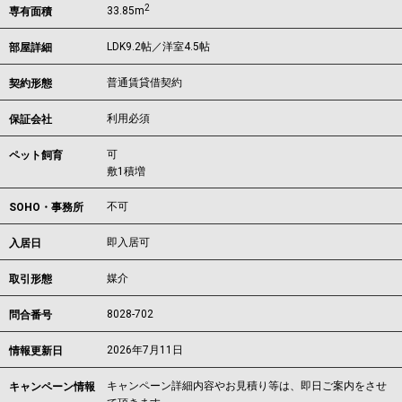
2
33.85m
専有面積
LDK9.2帖／洋室4.5帖
部屋詳細
普通賃貸借契約
契約形態
利用必須
保証会社
可
ペット飼育
敷1積増
不可
SOHO・事務所
即入居可
入居日
媒介
取引形態
8028-702
問合番号
2026年7月11日
情報更新日
キャンペーン詳細内容やお見積り等は、即日ご案内をさせ
キャンペーン情報