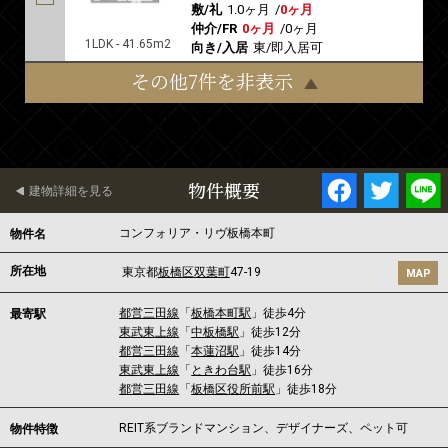
敷/礼
1.0ヶ月
/
0ヶ月
仲介/FR
0ヶ月
/
0ヶ月
1LDK - 41.65m2
向き/入居
東/即入居可
その他7件を非表示
物件概要
建物詳細を見る
コンフォリア・リヴ板橋本町
物件名
所在地
東京都
板橋区
双葉町
47-19
MAP
都営三田線
「
板橋本町駅
」徒歩4分
最寄駅
東武東上線
「
中板橋駅
」徒歩12分
都営三田線
「
本蓮沼駅
」徒歩14分
東武東上線
「
ときわ台駅
」徒歩16分
都営三田線
「
板橋区役所前駅
」徒歩18分
REIT系ブランドマンション、デザイナーズ、ペット可
物件特徴