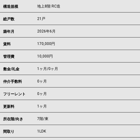
地上8階 RC造
構造規模
21戸
総戸数
2026年6月
築年月
170,000
円
賃料
10,000円
管理費
1ヶ月
/
0ヶ月
敷金/礼金
0ヶ月
仲介手数料
0ヶ月
フリーレント
1ヶ月
更新料
7階/東
所在階/向き
1LDK
間取り