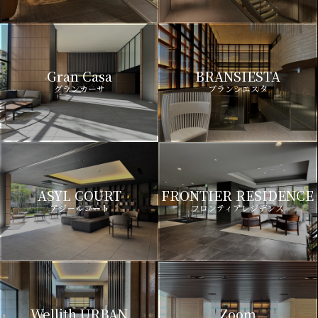
Gran Casa
BRANSIESTA
グランカーサ
ブランシエスタ
ASYL COURT
FRONTIER RESIDENCE
アジールコート
フロンティアレジデンス
Wellith URBAN
Zoom