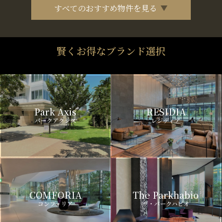
すべてのおすすめ物件を見る
賢くお得なブランド選択
Park Axis
RESIDIA
パークアクシス
レジディア
COMFORIA
The Parkhabio
コンフォリア
ザ・パークハビオ