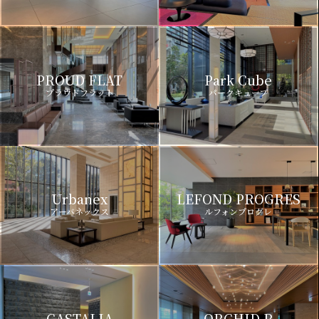
PROUD FLAT
Park Cube
プラウドフラット
パークキューブ
Urbanex
LEFOND PROGRES
アーバネックス
ルフォンプログレ
CASTALIA
ORCHID R