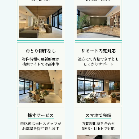
おとり物件なし
リモート内覧対応
物件情報の更新鮮度は
遠方にて内覧できずとも
検索サイトでは高水準
しっかりサポート
採寸サービス
スマホで完結
申込後は当社スタッフが
内覧現地待ち合わせ
お部屋を採寸致します
SMS・LINEで対応