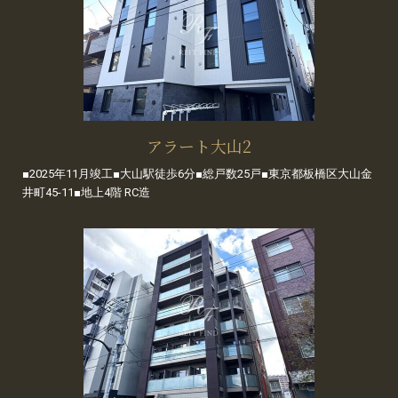
アラート大山2
■2025年11月竣工■大山駅徒歩6分■総戸数25戸■東京都板橋区大山金
井町45-11■地上4階 RC造