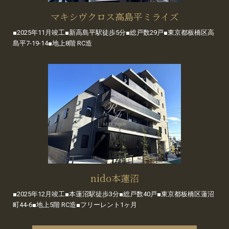
マキシヴクロス高島平ミライズ
■2025年11月竣工■新高島平駅徒歩5分■総戸数29戸■東京都板橋区高
島平7-19-14■地上8階 RC造
nido本蓮沼
■2025年12月竣工■本蓮沼駅徒歩3分■総戸数40戸■東京都板橋区蓮沼
町44-6■地上5階 RC造■フリーレント1ヶ月