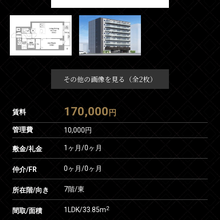
その他の画像を見る（全2枚）
170,000
賃料
円
管理費
10,000円
1ヶ月
/
0ヶ月
敷金/礼金
0ヶ月
/
0ヶ月
仲介/FR
7階/東
所在階/向き
2
1LDK/33.85m
間取/面積