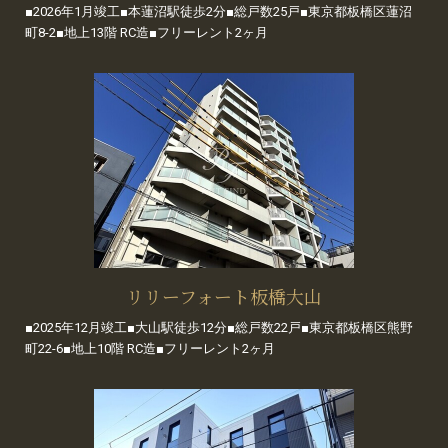
■2026年1月竣工■本蓮沼駅徒歩2分■総戸数25戸■東京都板橋区蓮沼
町8-2■地上13階 RC造■フリーレント2ヶ月
リリーフォート板橋大山
■2025年12月竣工■大山駅徒歩12分■総戸数22戸■東京都板橋区熊野
町22-6■地上10階 RC造■フリーレント2ヶ月