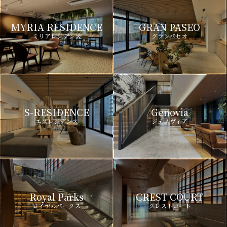
MYRIA RESIDENCE
GRAN PASEO
ミリアレジデンス
グランパセオ
S-RESIDENCE
Genovia
エスレジデンス
ジェノヴィア
Royal Parks
CREST COURT
ロイヤルパークス
クレストコート