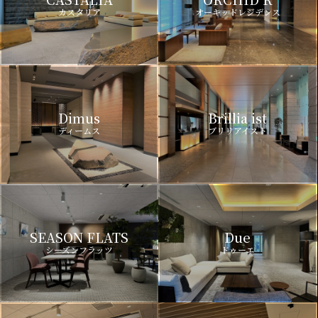
カスタリア
オーキッドレジデンス
Dimus
Brillia ist
ディームス
ブリリアイスト
SEASON FLATS
Due
シーズンフラッツ
ドゥーエ