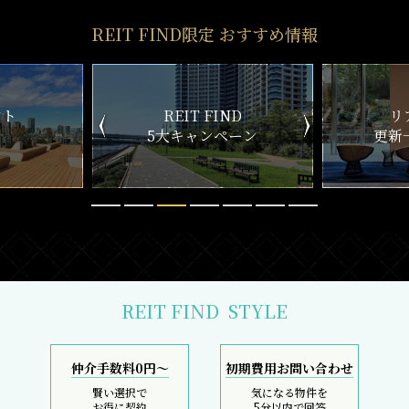
REIT FIND限定 おすすめ情報
ND
リアルタイム
新
ペーン
更新一覧チェック
REIT FIND
STYLE
仲介手数料0円～
初期費用お問い合わせ
賢い選択で
気になる物件を
お得に契約
5分以内で回答