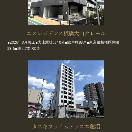
エスレジデンス板橋大山クレール
■2026年3月竣工■大山駅徒歩10分■総戸数83戸■東京都板橋区栄町
23-6■地上7階 RC造
タスキプライムテラス本蓮沼