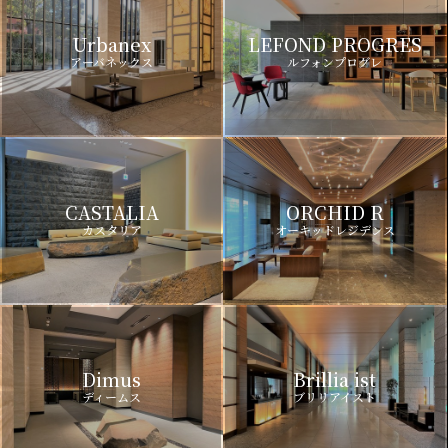
Urbanex
LEFOND PROGRES
アーバネックス
ルフォンプログレ
CASTALIA
ORCHID R
カスタリア
オーキッドレジデンス
Dimus
Brillia ist
ディームス
ブリリアイスト