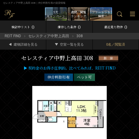
セレスティア中野上高田 308｜仲介料割引有の賃貸情報
5大
週間／閲覧
フリーレント
キャンペーン
ランキング
検索
0
0
0
検討中リスト
保存した条件
最近見た物件
REIT FIND
セレスティア中野上高田
308
建物詳細を見る
空室一覧を見る
0名／閲覧済
セレスティア中野上高田 308
新 築
▶ 契約金のお得さ圧倒的。比べてみれば、REIT FIND
仲介料割引有
ペット可