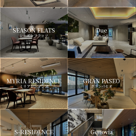
SEASON FLATS
Due
シーズンフラッツ
ドゥーエ
MYRIA RESIDENCE
GRAN PASEO
ミリアレジデンス
グランパセオ
S-RESIDENCE
Genovia