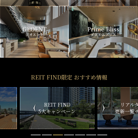
GEOENT
Prime Bliss
ジオエント
プライムブリス
REIT FIND限定 おすすめ情報
ND
リアルタイム
新
ペーン
更新一覧チェック