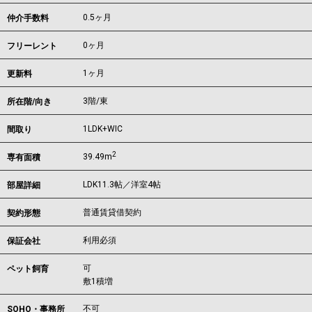
0.5ヶ月
仲介手数料
0ヶ月
フリーレント
1ヶ月
更新料
3階/東
所在階/向き
1LDK+WIC
間取り
2
39.49m
専有面積
LDK11.3帖／洋室4帖
部屋詳細
普通賃貸借契約
契約形態
利用必須
保証会社
可
ペット飼育
敷1積増
不可
SOHO・事務所