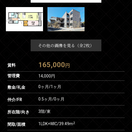
その他の画像を見る（全2枚）
165,000
賃料
円
管理費
14,000円
0ヶ月
/
1ヶ月
敷金/礼金
0.5ヶ月
/
0ヶ月
仲介/FR
3階/東
所在階/向き
2
1LDK+WIC/39.49m
間取/面積