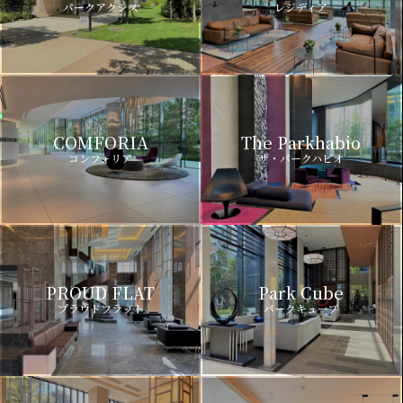
パークアクシス
レジディア
COMFORIA
The Parkhabio
コンフォリア
ザ・パークハビオ
PROUD FLAT
Park Cube
プラウドフラット
パークキューブ