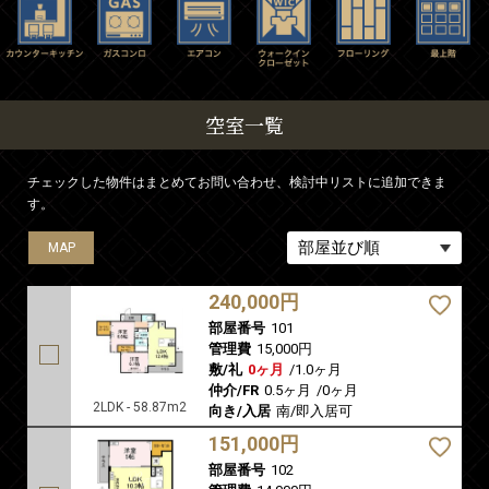
空室一覧
チェックした物件はまとめてお問い合わせ、検討中リストに追加できま
す。
MAP
MAP
MAP
MAP
MAP
MAP
MAP
240,000円
部屋番号
101
管理費
15,000円
敷/礼
0ヶ月
/
1.0ヶ月
仲介/FR
0.5ヶ月
/
0ヶ月
2LDK - 58.87m2
向き/入居
南/即入居可
151,000円
部屋番号
102