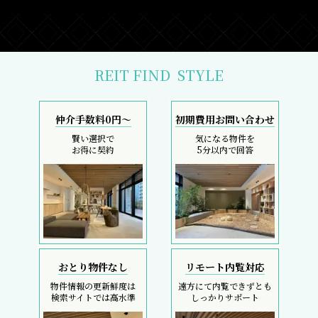
REIT FIND
STYLE
仲介手数料0円～
初期費用お問い合わせ
賢い選択で
気になる物件を
お得に契約
5分以内で回答
おとり物件なし
リモート内覧対応
物件情報の更新鮮度は
遠方にて内覧できずとも
検索サイトでは高水準
しっかりサポート