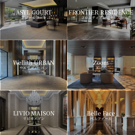
ASYL COURT
FRONTIER RESIDENCE
アジールコート
フロンティアレジデンス
Wellith URBAN
Zoom
ウエリスアーバン
ズーム
LIVIO MAISON
Belle Face
リビオメゾン
ベルファース