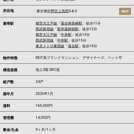
所在地
東京都
中野区
上高田
5-8-3
MAP
都営大江戸線
「
落合南長崎駅
」徒歩11分
最寄駅
西武新宿線
「
新井薬師前駅
」徒歩12分
都営大江戸線
「
中井駅
」徒歩15分
西武新宿線
「
中井駅
」徒歩15分
東京メトロ東西線
「
落合駅
」徒歩19分
REIT系ブランドマンション、デザイナーズ、ペット可
物件特徴
地上3階 SRC造
構造規模
24戸
総戸数
2026年1月
築年月
165,000
円
賃料
14,000円
管理費
0ヶ月
/
1ヶ月
敷金/礼金