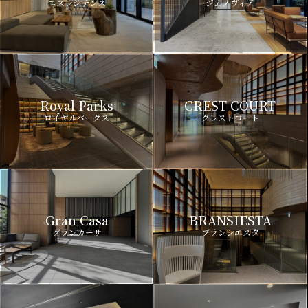
エスレジデンス
ジェノヴィア
Royal Parks
CREST COURT
ロイヤルパークス
クレストコート
Gran Casa
BRANSIESTA
グランカーサ
ブランシエスタ