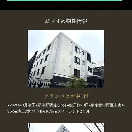
おすすめ物件情報
グランパセオ中野4
■2026年3月竣工■新中野駅徒歩6分■総戸数20戸■東京都中野区中央4-
35-5■地上3階 地下1階 RC造■フリーレント2ヶ月