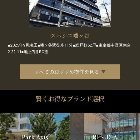
スパシエ幡ヶ谷
■2025年9月竣工■幡ヶ谷駅徒歩11分■総戸数62戸■東京都中野区南台
2-22-11■地上7階 RC造
すべてのおすすめ物件を見る
賢くお得なブランド選択
Park Axis
RESIDIA