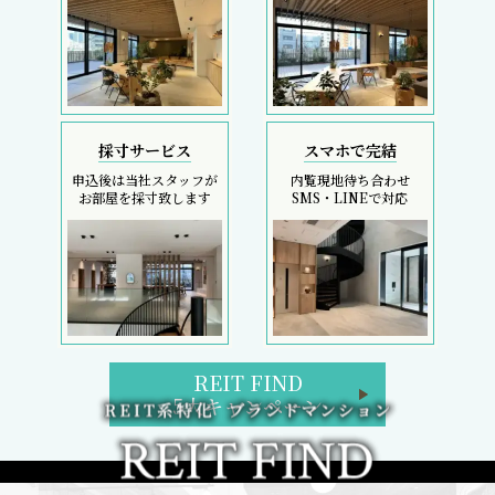
採寸サービス
スマホで完結
申込後は当社スタッフが
内覧現地待ち合わせ
お部屋を採寸致します
SMS・LINEで対応
REIT FIND
5大キャンペーン