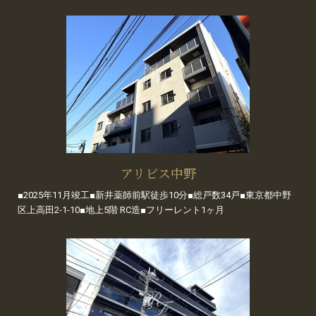
アリビス中野
■2025年11月竣工■新井薬師前駅徒歩10分■総戸数34戸■東京都中野
区上高田2-1-10■地上5階 RC造■フリーレント1ヶ月