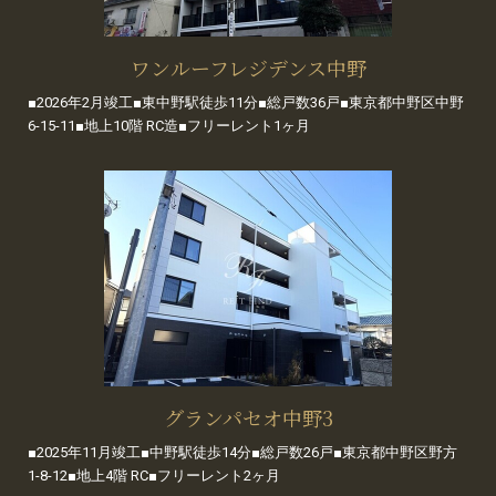
ワンルーフレジデンス中野
■2026年2月竣工■東中野駅徒歩11分■総戸数36戸■東京都中野区中野
6-15-11■地上10階 RC造■フリーレント1ヶ月
グランパセオ中野3
■2025年11月竣工■中野駅徒歩14分■総戸数26戸■東京都中野区野方
1-8-12■地上4階 RC■フリーレント2ヶ月