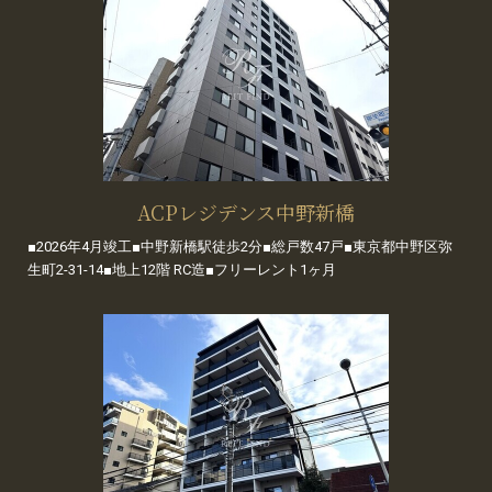
ACPレジデンス中野新橋
■2026年4月竣工■中野新橋駅徒歩2分■総戸数47戸■東京都中野区弥
生町2-31-14■地上12階 RC造■フリーレント1ヶ月