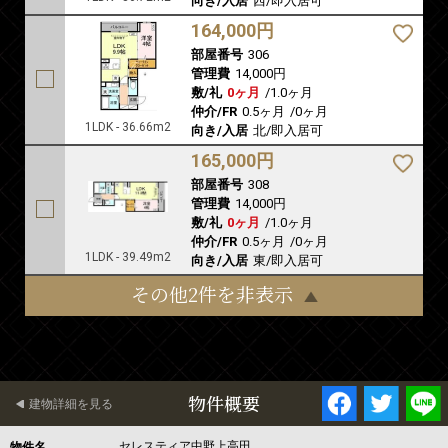
向き/入居
西/即入居可
164,000円
部屋番号
306
管理費
14,000円
敷/礼
0ヶ月
/
1.0ヶ月
仲介/FR
0.5ヶ月
/
0ヶ月
1LDK - 36.66m2
向き/入居
北/即入居可
165,000円
部屋番号
308
管理費
14,000円
敷/礼
0ヶ月
/
1.0ヶ月
仲介/FR
0.5ヶ月
/
0ヶ月
1LDK - 39.49m2
向き/入居
東/即入居可
その他2件を非表示
物件概要
建物詳細を見る
セレスティア中野上高田
物件名