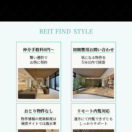
REIT FIND
STYLE
仲介手数料0円～
初期費用お問い合わせ
賢い選択で
気になる物件を
お得に契約
5分以内で回答
おとり物件なし
リモート内覧対応
物件情報の更新鮮度は
遠方にて内覧できずとも
検索サイトでは高水準
しっかりサポート