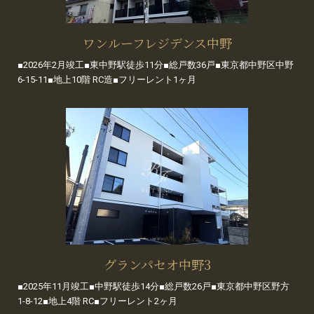
ワンルーフレジデンス中野
■2026年2月竣工■東中野駅徒歩11分■総戸数36戸■東京都中野区中野
6-15-11■地上10階 RC造■フリーレント1ヶ月
グランパセオ中野3
■2025年11月竣工■中野駅徒歩14分■総戸数26戸■東京都中野区野方
1-8-12■地上4階 RC■フリーレント2ヶ月