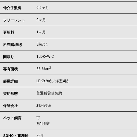
0.5ヶ月
仲介手数料
0ヶ月
フリーレント
1ヶ月
更新料
3階/北
所在階/向き
1LDK+WIC
間取り
2
36.66m
専有面積
LDK9.9帖／洋室4帖
部屋詳細
普通賃貸借契約
契約形態
利用必須
保証会社
可
ペット飼育
敷1積増
不可
SOHO・事務所