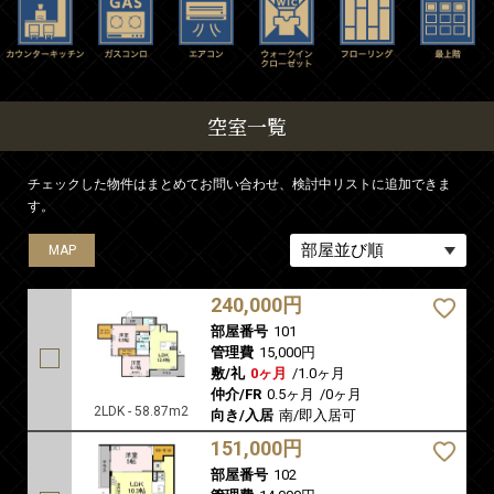
空室一覧
チェックした物件はまとめてお問い合わせ、検討中リストに追加できま
す。
MAP
MAP
MAP
MAP
MAP
MAP
MAP
240,000円
部屋番号
101
管理費
15,000円
敷/礼
0ヶ月
/
1.0ヶ月
仲介/FR
0.5ヶ月
/
0ヶ月
2LDK - 58.87m2
向き/入居
南/即入居可
151,000円
部屋番号
102