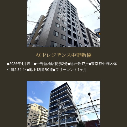
ACPレジデンス中野新橋
■2026年4月竣工■中野新橋駅徒歩2分■総戸数47戸■東京都中野区弥
生町2-31-14■地上12階 RC造■フリーレント1ヶ月