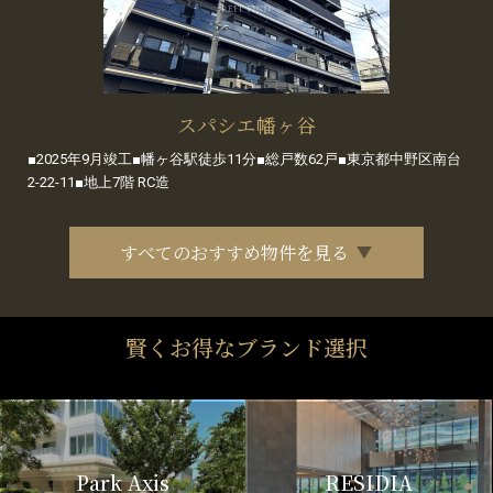
スパシエ幡ヶ谷
■2025年9月竣工■幡ヶ谷駅徒歩11分■総戸数62戸■東京都中野区南台
2-22-11■地上7階 RC造
すべてのおすすめ物件を見る
賢くお得なブランド選択
Park Axis
RESIDIA