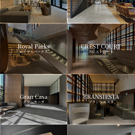
エスレジデンス
ジェノヴィア
Royal Parks
CREST COURT
ロイヤルパークス
クレストコート
Gran Casa
BRANSIESTA
グランカーサ
ブランシエスタ