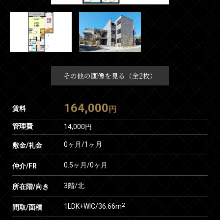
その他の画像を見る（全2枚）
164,000
賃料
円
管理費
14,000円
0ヶ月
/
1ヶ月
敷金/礼金
0.5ヶ月
/
0ヶ月
仲介/FR
3階/北
所在階/向き
2
1LDK+WIC/36.66m
間取/面積