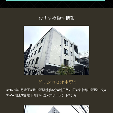
おすすめ物件情報
グランパセオ中野4
■2026年3月竣工■新中野駅徒歩6分■総戸数20戸■東京都中野区中央4-
35-5■地上3階 地下1階 RC造■フリーレント2ヶ月