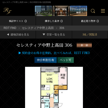
セレスティア中野上高田 306｜仲介料割引有の賃貸情報
5大
週間／閲覧
フリーレント
キャンペーン
ランキング
検索
0
0
0
検討中リスト
保存した条件
最近見た物件
REIT FIND
セレスティア中野上高田
306
建物詳細を見る
空室一覧を見る
3名／閲覧済
セレスティア中野上高田 306
新 築
▶ 契約金のお得さ圧倒的。比べてみれば、REIT FIND
仲介料割引有
ペット可