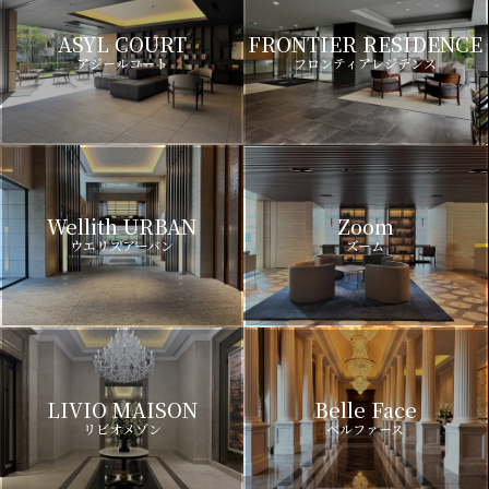
ASYL COURT
FRONTIER RESIDENCE
アジールコート
フロンティアレジデンス
Wellith URBAN
Zoom
ウエリスアーバン
ズーム
LIVIO MAISON
Belle Face
リビオメゾン
ベルファース