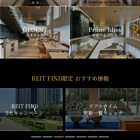
GEOENT
Prime Bliss
ジオエント
プライムブリス
REIT FIND限定 おすすめ情報
ND
リアルタイム
新
ペーン
更新一覧チェック