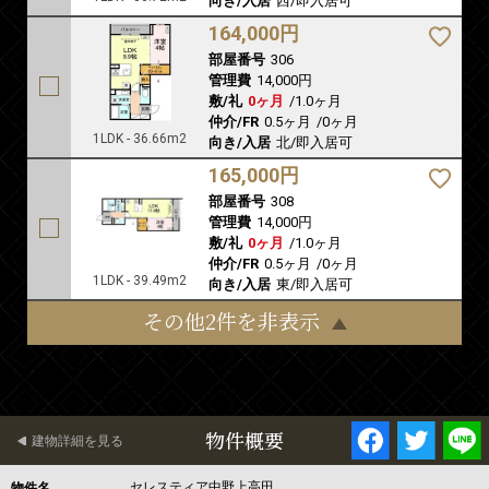
向き/入居
西/即入居可
164,000円
部屋番号
306
管理費
14,000円
敷/礼
0ヶ月
/
1.0ヶ月
仲介/FR
0.5ヶ月
/
0ヶ月
1LDK - 36.66m2
向き/入居
北/即入居可
165,000円
部屋番号
308
管理費
14,000円
敷/礼
0ヶ月
/
1.0ヶ月
仲介/FR
0.5ヶ月
/
0ヶ月
1LDK - 39.49m2
向き/入居
東/即入居可
その他2件を非表示
物件概要
建物詳細を見る
セレスティア中野上高田
物件名