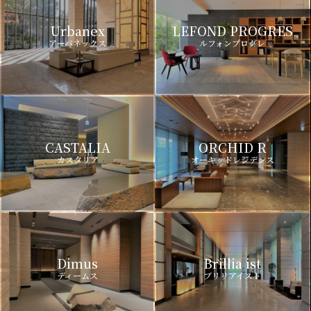
Urbanex
LEFOND PROGRES
アーバネックス
ルフォンプログレ
CASTALIA
ORCHID R
カスタリア
オーキッドレジデンス
Dimus
Brillia ist
ディームス
ブリリアイスト