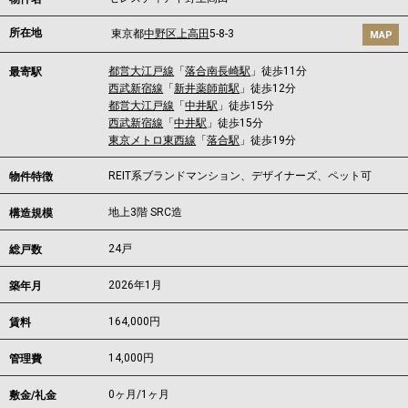
所在地
東京都
中野区
上高田
5-8-3
MAP
都営大江戸線
「
落合南長崎駅
」徒歩11分
最寄駅
西武新宿線
「
新井薬師前駅
」徒歩12分
都営大江戸線
「
中井駅
」徒歩15分
西武新宿線
「
中井駅
」徒歩15分
東京メトロ東西線
「
落合駅
」徒歩19分
REIT系ブランドマンション、デザイナーズ、ペット可
物件特徴
地上3階 SRC造
構造規模
24戸
総戸数
2026年1月
築年月
164,000
円
賃料
14,000円
管理費
0ヶ月
/
1ヶ月
敷金/礼金