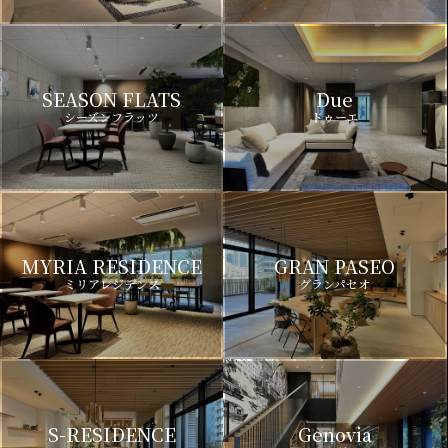
SEASON FLATS
Due
シーズンフラッツ
ドゥーエ
MYRIA RESIDENCE
GRAN PASEO
ミリアレジデンス
グランパセオ
S-RESIDENCE
Genovia