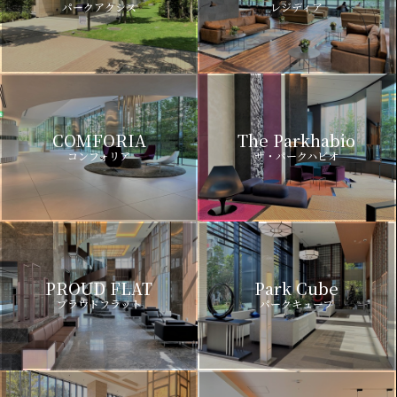
パークアクシス
レジディア
COMFORIA
The Parkhabio
コンフォリア
ザ・パークハビオ
PROUD FLAT
Park Cube
プラウドフラット
パークキューブ