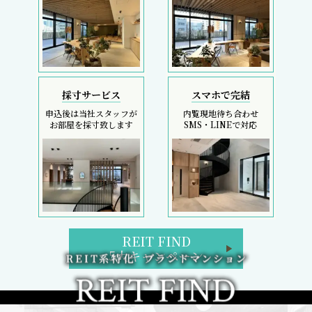
採寸サービス
スマホで完結
申込後は当社スタッフが
内覧現地待ち合わせ
お部屋を採寸致します
SMS・LINEで対応
REIT FIND
5大キャンペーン