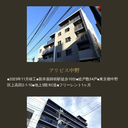
アリビス中野
■2025年11月竣工■新井薬師前駅徒歩10分■総戸数34戸■東京都中野
区上高田2-1-10■地上5階 RC造■フリーレント1ヶ月