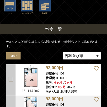
空室一覧
チェックした物件はまとめてお問い合わせ、検討中リストに追加できま
す。
MAP
MAP
MAP
MAP
93,000円
部屋番号
101
管理費
3,000円
敷/礼
0ヶ月
/
0ヶ月
仲介/FR
0ヶ月
/
0ヶ月
1R - 16.34m2
向き/入居
北/即入居可
93,000円
部屋番号
103