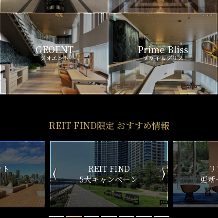
GEOENT
Prime Bliss
ジオエント
プライムブリス
REIT FIND限定 おすすめ情報
ND
リアルタイム
新
ペーン
更新一覧チェック