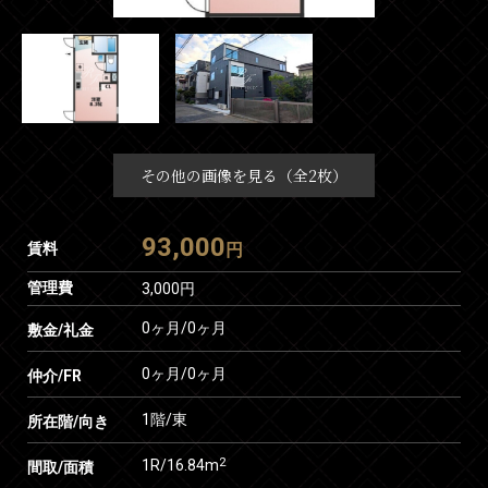
その他の画像を見る（全2枚）
93,000
賃料
円
管理費
3,000円
0ヶ月
/
0ヶ月
敷金/礼金
0ヶ月
/
0ヶ月
仲介/FR
1階/東
所在階/向き
2
1R/16.84m
間取/面積