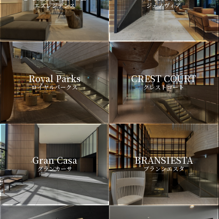
エスレジデンス
ジェノヴィア
Royal Parks
CREST COURT
ロイヤルパークス
クレストコート
Gran Casa
BRANSIESTA
グランカーサ
ブランシエスタ