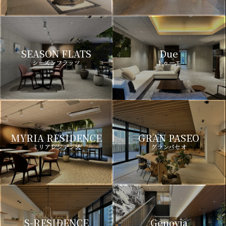
SEASON FLATS
Due
シーズンフラッツ
ドゥーエ
MYRIA RESIDENCE
GRAN PASEO
ミリアレジデンス
グランパセオ
S-RESIDENCE
Genovia