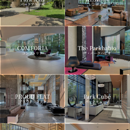
パークアクシス
レジディア
COMFORIA
The Parkhabio
コンフォリア
ザ・パークハビオ
PROUD FLAT
Park Cube
プラウドフラット
パークキューブ