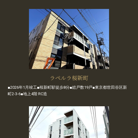
ラペルラ桜新町
■2026年1月竣工■桜新町駅徒歩8分■総戸数19戸■東京都世田谷区新
町2-3-6■地上4階 RC造