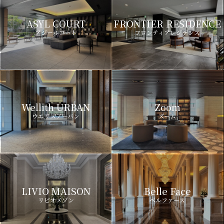
ASYL COURT
FRONTIER RESIDENCE
アジールコート
フロンティアレジデンス
Wellith URBAN
Zoom
ウエリスアーバン
ズーム
LIVIO MAISON
Belle Face
リビオメゾン
ベルファース