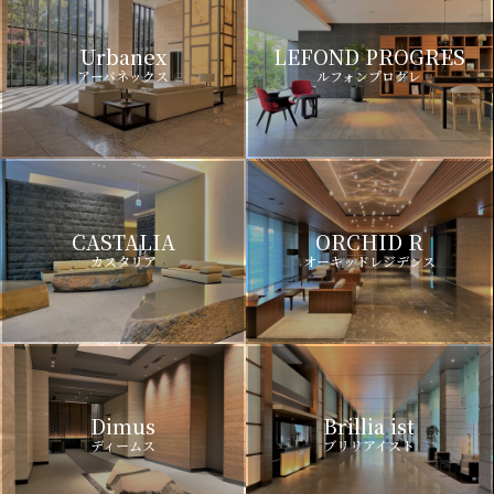
Urbanex
LEFOND PROGRES
アーバネックス
ルフォンプログレ
CASTALIA
ORCHID R
カスタリア
オーキッドレジデンス
Dimus
Brillia ist
ディームス
ブリリアイスト