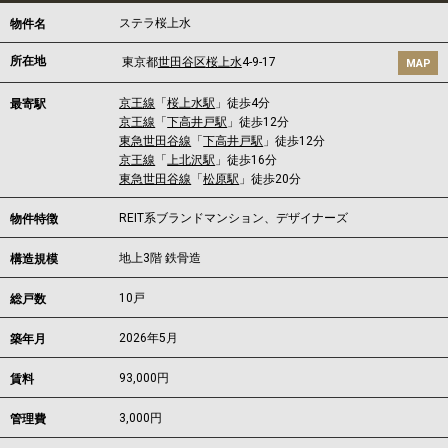
ステラ桜上水
物件名
所在地
東京都
世田谷区
桜上水
4-9-17
MAP
京王線
「
桜上水駅
」徒歩4分
最寄駅
京王線
「
下高井戸駅
」徒歩12分
東急世田谷線
「
下高井戸駅
」徒歩12分
京王線
「
上北沢駅
」徒歩16分
東急世田谷線
「
松原駅
」徒歩20分
REIT系ブランドマンション、デザイナーズ
物件特徴
地上3階 鉄骨造
構造規模
10戸
総戸数
2026年5月
築年月
93,000
円
賃料
3,000円
管理費