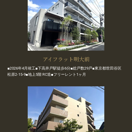
アイフラット明大前
■2026年4月竣工■下高井戸駅徒歩6分■総戸数29戸■東京都世田谷区
松原2-15-9■地上5階 RC造■フリーレント1ヶ月