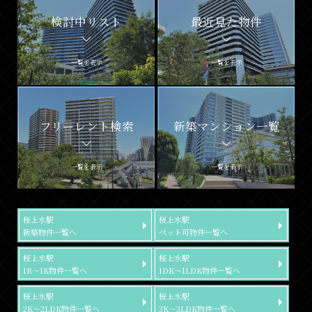
検討中リスト
最近見た物件
一覧を表示
一覧を表示
フリーレント検索
新築マンション一覧
一覧を表示
一覧を表示
桜上水駅
桜上水駅
新築物件一覧へ
ペット可物件一覧へ
桜上水駅
桜上水駅
1R～1K物件一覧へ
1DK～1LDK物件一覧へ
桜上水駅
桜上水駅
2K～2LDK物件一覧へ
3K～3LDK物件一覧へ