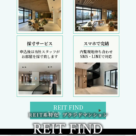
採寸サービス
スマホで完結
申込後は当社スタッフが
内覧現地待ち合わせ
お部屋を採寸致します
SMS・LINEで対応
REIT FIND
5大キャンペーン