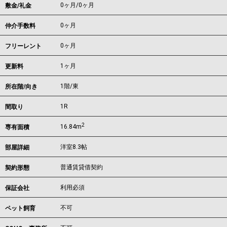
0ヶ月
/
0ヶ月
敷金/礼金
0ヶ月
仲介手数料
0ヶ月
フリーレント
1ヶ月
更新料
1階/東
所在階/向き
1R
間取り
2
16.84m
専有面積
洋室8.3帖
部屋詳細
普通賃貸借契約
契約形態
利用必須
保証会社
不可
ペット飼育