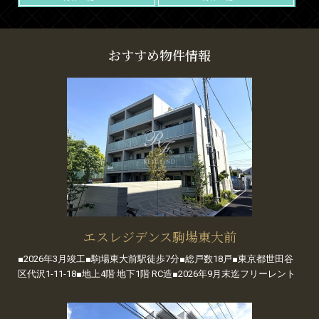
おすすめ物件情報
エスレジデンス駒場東大前
■2026年3月竣工■駒場東大前駅徒歩7分■総戸数18戸■東京都世田谷
区代沢1-11-18■地上4階 地下1階 RC造■2026年9月末迄フリーレント