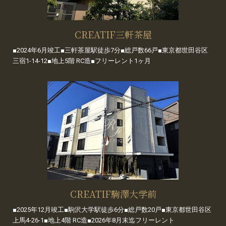
CREATIF三軒茶屋
■2024年6月竣工■三軒茶屋駅徒歩7分■総戸数66戸■東京都世田谷区
三宿1-14-12■地上5階 RC造■フリーレント1ヶ月
CREATIF駒澤大学前
■2025年12月竣工■駒沢大学駅徒歩6分■総戸数20戸■東京都世田谷区
上馬4-26-1■地上4階 RC造■2026年8月末迄フリーレント