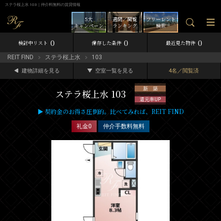
ステラ桜上水 103｜仲介料無料の賃貸情報
5大
週間／閲覧
フリーレント
キャンペーン
ランキング
検索
0
0
0
検討中リスト
保存した条件
最近見た物件
REIT FIND
ステラ桜上水
103
建物詳細を見る
空室一覧を見る
4名／閲覧済
新 築
ステラ桜上水 103
還元率UP
▶ 契約金のお得さ圧倒的。比べてみれば、REIT FIND
礼金0
仲介手数料無料