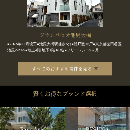
グランパセオ池尻大橋
■2025年11月竣工■池尻大橋駅徒歩5分■総戸数15戸■東京都世田谷区
池尻2-21-9■地上4階 地下1階 RC造■フリーレント2ヶ月
すべてのおすすめ物件を見る
賢くお得なブランド選択
Park Axis
RESIDIA