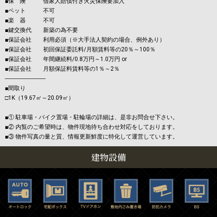
■保 険 借家人賠償付き火災保険要加入
■ペット 不可
■楽 器 不可
■鍵交換代 新築の為不要
■保証会社 利用必須（※大手法人契約の場合、例外あり）
■保証会社 初回保証委託料/月額賃料等の20％～100％
■保証会社 年間継続料/0.8万円～1.0万円 or
■保証会社 月額保証料賃料等の1％～2％
―――――――
■間取り
□1K（19.67㎡～20.09㎡）
■① 駐車場・バイク置場・駐輪場の詳細は、是非お問合せ下さい。
■② 内覧のご希望時は、物件現地待ち合わせ対応をしております。
■③ 物件写真の量と質、情報更新鮮度に特化して運営しています。
建物設備