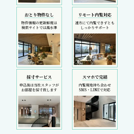
おとり物件なし
リモート内覧対応
物件情報の更新鮮度は
遠方にて内覧できずとも
検索サイトでは高水準
しっかりサポート
採寸サービス
スマホで完結
申込後は当社スタッフが
内覧現地待ち合わせ
お部屋を採寸致します
SMS・LINEで対応