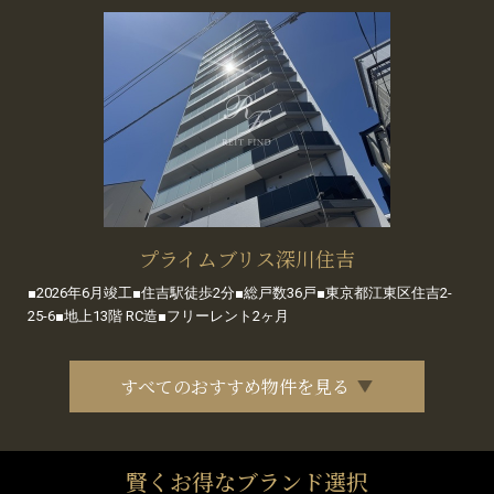
プライムブリス深川住吉
■2026年6月竣工■住吉駅徒歩2分■総戸数36戸■東京都江東区住吉2-
25-6■地上13階 RC造■フリーレント2ヶ月
すべてのおすすめ物件を見る
賢くお得なブランド選択