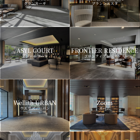
グランカーサ
ブランシエスタ
ASYL COURT
FRONTIER RESIDENCE
アジールコート
フロンティアレジデンス
Wellith URBAN
Zoom
ウエリスアーバン
ズーム