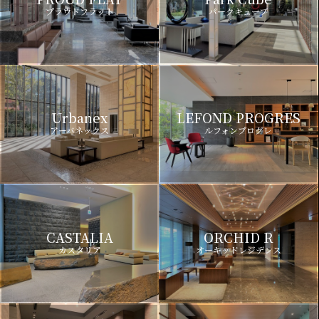
プラウドフラット
パークキューブ
Urbanex
LEFOND PROGRES
アーバネックス
ルフォンプログレ
CASTALIA
ORCHID R
カスタリア
オーキッドレジデンス