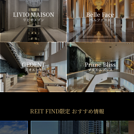
LIVIO MAISON
Belle Face
リビオメゾン
ベルファース
GEOENT
Prime Bliss
ジオエント
プライムブリス
REIT FIND限定 おすすめ情報