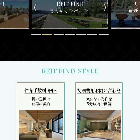
T FIND
リアルタイム
ャンペーン
更新一覧チェック
REIT FIND
STYLE
仲介手数料0円～
初期費用お問い合わせ
賢い選択で
気になる物件を
お得に契約
5分以内で回答