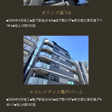
ガリシア森下6
■2026年4月竣工■森下駅徒歩4分■総戸数21戸■東京都江東区森下1-
18-2■地上12階 RC造
エスレジデンス亀戸バーム
■2026年5月竣工■亀戸駅徒歩6分■総戸数19戸■東京都江東区亀戸6-
43-11■地上6階 RC造