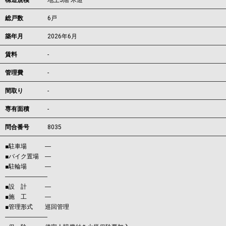
構造規模
地上3階 木造
総戸数
6戸
築年月
2026年6月
賃料
-
管理費
-
間取り
-
専有面積
-
問合番号
8035
■駐車場 ―
■バイク置場 ―
■駐輪場 ―
―――――――
■設 計 ―
■施 工 ―
■管理形式 巡回管理
―――――――