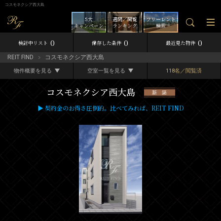
コスモネクシア西大島
5大
週間／閲覧
フリーレント
キャンペーン
ランキング
検索
0
0
0
検討中リスト
保存した条件
最近見た物件
REIT FIND
コスモネクシア西大島
物件概要を見る
空室一覧を見る
118名／閲覧済
コスモネクシア西大島
新 築
▶ 契約金のお得さ圧倒的。比べてみれば、REIT FIND