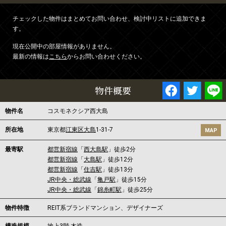
チェックした物件はまとめてお問い合わせ、検討中リストに追加できま
す。
現在公開中の部屋情報がありません。
最新の情報は
こちら
からお問い合わせください。
物件概要
物件名
コスモネクシア西大島
所在地
東京都
江東区
大島
1-31-7
MAP
最寄駅
都営新宿線
「
西大島駅
」徒歩2分
都営新宿線
「
大島駅
」徒歩12分
都営新宿線
「
住吉駅
」徒歩13分
JR中央・総武線
「
亀戸駅
」徒歩15分
JR中央・総武線
「
錦糸町駅
」徒歩25分
物件特徴
REIT系ブランドマンション、デザイナーズ