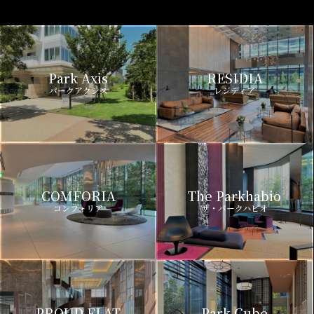
Park Axis
RESIDIA
パークアクシス
レジディア
COMFORIA
The Parkhabio
コンフォリア
ザ・パークハビオ
PROUD FLAT
Park Cube