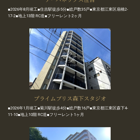
■2026年8月竣工■住吉駅徒歩5分■総戸数35戸■東京都江東区扇橋2-
17-2■地上13階 RC造■フリーレント2ヶ月
プライムブリス森下スタジオ
■2026年1月竣工■菊川駅徒歩4分■総戸数16戸■東京都江東区森下4-
11-10■地上10階 RC造■フリーレント1ヶ月