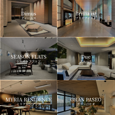
Dimus
Brillia ist
ディームス
ブリリアイスト
SEASON FLATS
Due
シーズンフラッツ
ドゥーエ
MYRIA RESIDENCE
GRAN PASEO
ミリアレジデンス
グランパセオ