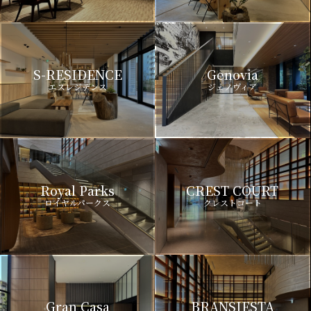
S-RESIDENCE
Genovia
エスレジデンス
ジェノヴィア
Royal Parks
CREST COURT
ロイヤルパークス
クレストコート
Gran Casa
BRANSIESTA