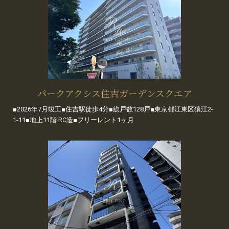
パークアクシス住吉ガーデンスクエア
■2026年7月竣工■住吉駅徒歩4分■総戸数128戸■東京都江東区猿江2-
1-11■地上11階 RC造■フリーレント1ヶ月