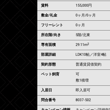
賃料
155,000
円
敷金/礼金
0ヶ月
/
0ヶ月
フリーレント
0ヶ月
所在階/向き
5階/北東
2
専有面積
29.11m
部屋詳細
LDK10帖／洋室4帖
契約形態
普通賃貸借契約
ペット飼育
可
敷1積増
入居日
即入居可
問合番号
8037-502
キャンペーン情報
キャンペーン詳細内