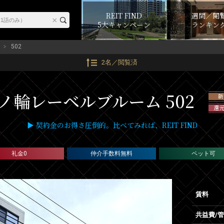
REIT FIND
週間／閲
5大キャンペーン
ランキン
502
2名／閲覧済
ノ輪レーベルブルーム 502
新
還元
▶ 契約金のお得さ圧倒的。比べてみれば、REIT FIND
礼金0
仲介手数料無料
ペット可
賃料
共益費/