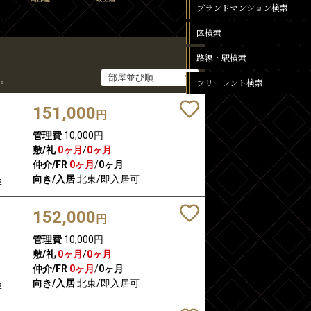
ブランドマンション検索
区検索
路線・駅検索
。
フリーレント検索
151,000
円
管理費
10,000円
敷/礼
0ヶ月
/
0ヶ月
仲介/FR
0ヶ月
/
0ヶ月
向き/入居
北東/即入居可
2
152,000
円
管理費
10,000円
敷/礼
0ヶ月
/
0ヶ月
仲介/FR
0ヶ月
/
0ヶ月
向き/入居
北東/即入居可
2