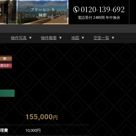
0120-139-692
覧
フリーレント
グ
検索
電話受付 24時間 年中無休
物件写真
物件概要
地図
空室一覧
 築
率UP
155,000
円
管理費
10,000円