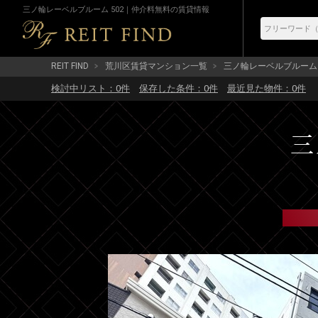
三ノ輪レーベルブルーム 502｜仲介料無料の賃貸情報
REIT FIND
荒川区賃貸マンション一覧
三ノ輪レーベルブルーム
検討中リスト：
0
件
保存した条件：
0
件
最近見た物件：
0
件
三