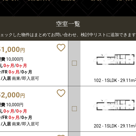
空室一覧
ェックした物件はまとめてお問い合わせ、検討中リストに追加できます
51,000
円
理費
10,000円
礼
0ヶ月
/
0ヶ月
/FR
0ヶ月
/
0ヶ月
/入居
南東/即入居可
102 - 1SLDK - 29.11m
52,000
円
理費
10,000円
礼
0ヶ月
/
0ヶ月
/FR
0ヶ月
/
0ヶ月
/入居
南東/即入居可
202 - 1SLDK - 29.11m