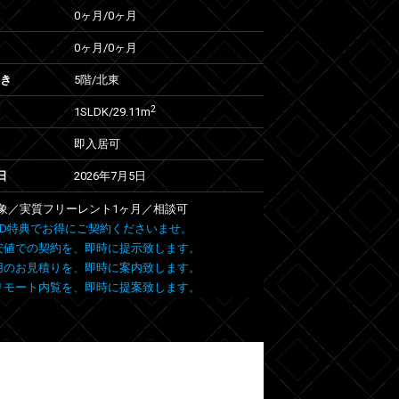
0ヶ月
/
0ヶ月
0ヶ月
/
0ヶ月
向き
5階/北東
2
1SLDK/29.11m
即入居可
日
2026年7月5日
象／実質フリーレント1ヶ月／相談可
 FIND特典でお得にご契約くださいませ。
安値での契約を、即時に提示致します。
用のお見積りを、即時に案内致します。
リモート内覧を、即時に提案致します。