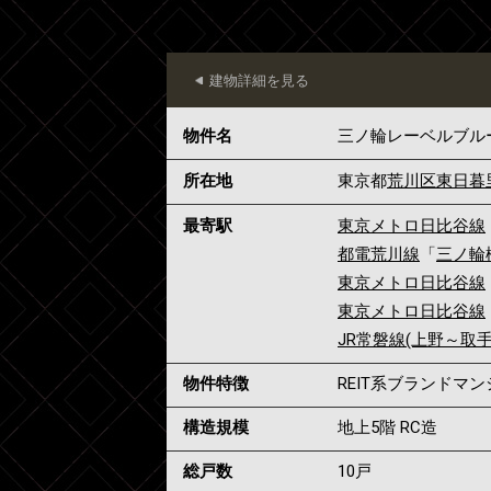
建物詳細を見る
物件名
三ノ輪レーベルブル
所在地
東京都
荒川区
東日暮
最寄駅
東京メトロ日比谷線
都電荒川線
「
三ノ輪
東京メトロ日比谷線
東京メトロ日比谷線
JR常磐線(上野～取手
物件特徴
REIT系ブランドマ
構造規模
地上5階 RC造
総戸数
10戸