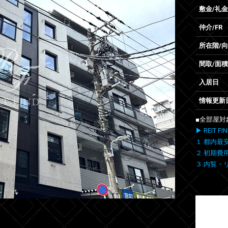
敷金/礼金
仲介/FR
所在階/
間取/面積
入居日
情報更新
■全部屋対
▶ REIT
１.都内最
２.初期費
３.内覧・